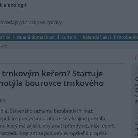
í a ekologii
ravodajství
/
tiskové zprávy
istika
zelená domácnost
kultura
kalendář akcí
fotobank
ciály
7
a trnkovým keřem? Startuje
o
O
motýla bourovce trnkového
o
E
s
406
z
odle ‚Červeného seznamu bezobratlých‘ mezi
7
n
publice především proto, že se v krajině přestalo
Č
, který má zajistit, aby z naší přírody nezmizel úplně,
n
 prostředí. Program za podpory evropského projektu
n