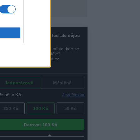
a Dyji
.8.2026 11:34
Diskuse: 2