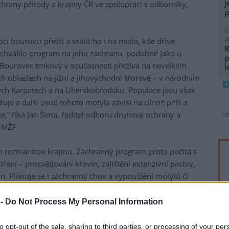
j
chrany přírody a krajiny ČR ve spolupráci s odborníky,
p
6
p
bourovci přežít a vrátit ho i na místa, kde dříve
R
 schválilo program na jeho záchranu, podobně jako u
p
Bourovec trnkový v současnosti přežívá na nevelkém
l
ch oblastech na jižní a jihovýchodní Moravě – v národním
Bílých Karpatech a na Uherskobrodsku. Populace jsou však
žuje a další osud tohoto motýla závisí na cílené péči a
e,“ říká Jan Šíma, ředitel odboru druhové ochrany a
re
 MŽP.
 rozmanitou krajinu. Záchranný program proto počítá s
ení – prosvětlování křovin, zajištění extenzivní pastvy,
n. Plánuje se i záchranný chov a vypouštění motýlů či
i. Podobný přístup se osvědčil u dalšího ze vzácných
í postupně do přírody navracet.
 -
Do Not Process My Personal Information
m na keřích trnky a hlohu. Komplikací je, že dospělí
to opt-out of the sale, sharing to third parties, or processing of your per