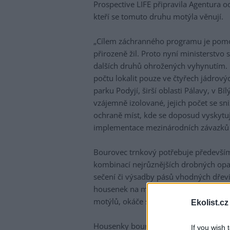
Prospective LIFE připravila Agentura o
kteří se tomuto druhu motýla věnují.
„Cílem záchranného programu je pomoci 
přirozeně žil. Proto nyní ministerstvo
dalších druhů ohrožených vyhynutím. 
počtu lokalit pouze ve čtyřech jádrový
parku Podyjí, širší oblasti Pálavy, v 
vzájemně izolované, jejich počet se sni
ochraně míst, kde se doposud vyskytuj
implementace mezinárodních závazků
Bourovec trnkový potřebuje především
kombinací nejrůznějších drobných opatř
sečení či výsadby pásů vhodných dřevi
housenek na místa, kde v minulosti žil
motýlů, okáče skalního, kterého se dař
Ekolist.cz
Housenky bourovce se vyživují předevší
If you wish 