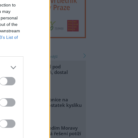
ection to
ou may
 personal
out of the
 downstream
B’s List of
zprávy
nejnovější
nejčtenější
edoucí s dětmi rozdělal pod
ravčickou bránou oheň, dostal
okutu 10 000 korun
.8.2026 14:20
Diskuse: 1
a úhyn raků a ryb v rybníce na
hrudimsku může nedostatek kyslíku
e vodě
.8.2026 14:05
zechGlobe bude s Povodím Moravy
igitálně testovat možná řešení potíží