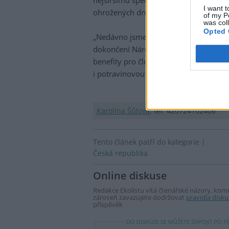
I want t
ohrožených druhů, tak stavu přírody a j
of my P
was col
Opted 
„Nedávno jsme aktualizovali Strategii 
dokončení Národního plánu na obnovy p
benefity pro člověka – lépe zadržuje
i potravinovou bezpečnost,“ dodává řed
Karolína Šůlová
, tel: 420724102406
Tento článek patří do kategorie |
Česká republika
Online diskuse
Redakce Ekolistu vítá čtenářské názory, komen
zároveň zavazujete dodržovat
pravidla disku
příspěvěk
DO DISKUZE SE MŮŽETE ZAPOJIT PO P