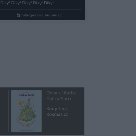
:
Omar el Karib:
Ostrov Socci
Koupit na
Kosmas.cz