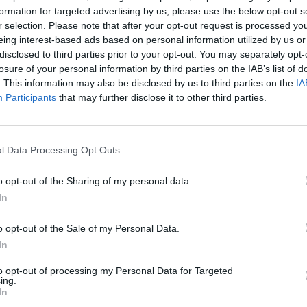
lenosti. Samci uletí maximálně kilometr, samice zůstávají
formation for targeted advertising by us, please use the below opt-out s
r selection. Please note that after your opt-out request is processed y
bývající populace obvykle nejsou vzájemně propojené a
eing interest-based ads based on personal information utilized by us or
ěnu prostředí.
disclosed to third parties prior to your opt-out. You may separately opt-
losure of your personal information by third parties on the IAB’s list of
ují, že v záchraně bourovce trnkového je klíčová
. This information may also be disclosed by us to third parties on the
IA
ři. Právě proto se na ni chceme zaměřit – chystáme
Participants
that may further disclose it to other third parties.
kami vhodného hospodaření i exkurze na místa, kde se
o nejen bourovcům, ale i dalším rostlinám a živočichům,
edí,“ vysvětluje Jindřiška Jelínková z Agentury ochrany
V
l Data Processing Opt Outs
P
p
o opt-out of the Sharing of my personal data.
7
o ohrožené druhy nyní běží již patnáct, díky nim se v
In
ací kupříkladu třeba syslů, užovky stromové či hořečků.
Z
umožňuje zaměřit se i na další druhy – prvním z nich je
o opt-out of the Sale of my Personal Data.
C
antišek Pelc, ředitel Agentury ochrany přírody a krajiny
In
v
7
to opt-out of processing my Personal Data for Targeted
ing.
C
ředí je uchovat krajinu ve stavu, kdy poskytuje domov co
In
d
. Resort proto věnuje pozornost jak ochraně takovýchto