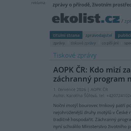
reklama
zprávy o přírodě, životním prostřed
/
zp
titulní strana
zpravodajství
public
zprávy
tiskové zprávy
co píší jiní
spe
Tiskové zprávy
AOPK ČR: Kdo mizí z
záchranný program 
1. července 2026 |
AOPK ČR
Autor:
Karolína Šůlová
, tel: +420724102
Noční motýl bourovec trnkový patří p
nejohroženější druhy motýlů v České re
tradičně hospodařit. Záchranný program
nyní schválilo Ministerstvo životního