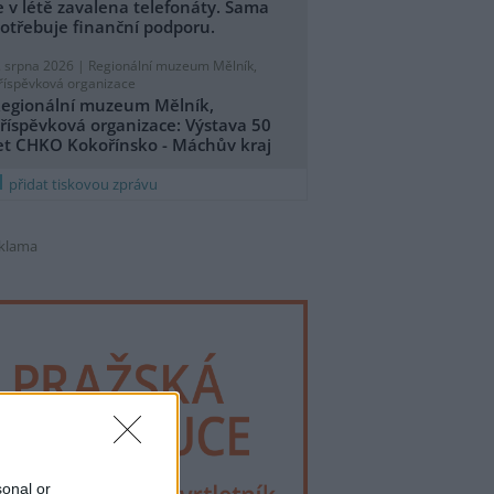
e v létě zavalena telefonáty. Sama
otřebuje finanční podporu.
. srpna 2026 |
Regionální muzeum Mělník,
říspěvková organizace
egionální muzeum Mělník,
říspěvková organizace: Výstava 50
et CHKO Kokořínsko - Máchův kraj
přidat tiskovou zprávu
klama
sonal or