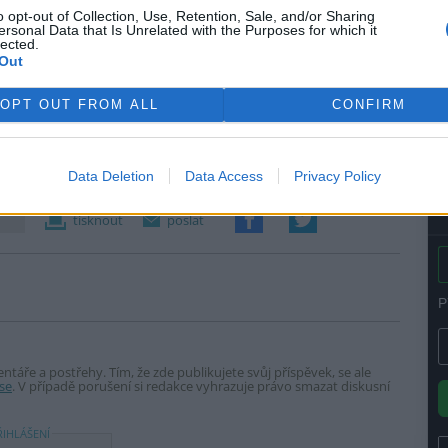
n
o opt-out of Collection, Use, Retention, Sale, and/or Sharing
ejí rozmanitosti jako celku.
7
ersonal Data that Is Unrelated with the Purposes for which it
lected.
Out
ochrany biologické rozmanitosti ČR a nyní se zaměřuje na
řírody. Zdravá a odolná krajina totiž přináší jasné
OPT OUT FROM ALL
CONFIRM
 vodu, pomáhá zmírnit dopady klimatické změny a znamená
itel Jan Šíma.
Data Deletion
Data Access
Privacy Policy
tisknout
poslat
táře a postřehy. Tím, že zde publikujete svůj příspěvek, se ale
se
. V případě porušení si redakce vyhrazuje právo smazat diskusní
ŘIHLÁŠENÍ