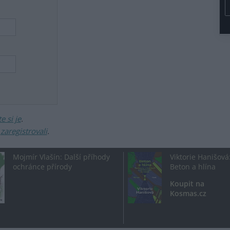
 si je
.
ž
zaregistrovali
.
Mojmír Vlašín: Další příhody
Viktorie Hanišová
ochránce přírody
Beton a hlína
Koupit na
Kosmas.cz