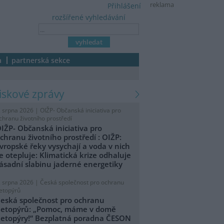
reklama
Přihlášení
rozšířené vyhledávání
a
partnerská sekce
tiskové zprávy
. srpna 2026 |
OIŽP- Občanská iniciativa pro
chranu životního prostředí
IŽP- Občanská iniciativa pro
chranu životního prostředí : OIŽP:
vropské řeky vysychají a voda v nich
e otepluje: Klimatická krize odhaluje
ásadní slabinu jaderné energetiky
. srpna 2026 |
Česká společnost pro ochranu
etopýrů
eská společnost pro ochranu
etopýrů: „Pomoc, máme v domě
etopýry!“ Bezplatná poradna ČESON