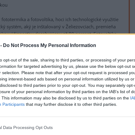
ikou
fototermika a fotovoltika, hoci ich technologické využitie
ický systém, aký je inštalovaný v Želiezovciach, premieňa
sokou účinnosťou dosahujúcou až 80 percent. Fotovoltika,
uje účinnosť premeny približne 20 percent. Pri požiadavke
 -
Do Not Process My Personal Information
 fototermika stále technologicky aj ekonomicky
arky na Slovensku síce dosahujú vyššie nominálne výkony
to opt-out of the sale, sharing to third parties, or processing of your per
y, no pri priamej príprave tepla nedokážu konkurovať
V
formation for targeted advertising by us, please use the below opt-out s
kolektorov.
P
r selection. Please note that after your opt-out request is processed y
p
eing interest-based ads based on personal information utilized by us or
7
disclosed to third parties prior to your opt-out. You may separately opt-
o Žiaru nad Hronom
losure of your personal information by third parties on the IAB’s list of
Z
. This information may also be disclosed by us to third parties on the
IA
C
Participants
that may further disclose it to other third parties.
 úzko spätý s kvalitou výrobkov spoločnosti THERMO|SOLAR
v
 sú známe svojou odolnosťou voči extrémnym
7
korózii, čo je kľúčové pre dosiahnutie životnosti
ť využíva pri výrobe unikátne technológie vysoko
l Data Processing Opt Outs
C
ania, čo umožňuje kolektorom pracovať efektívne aj pri