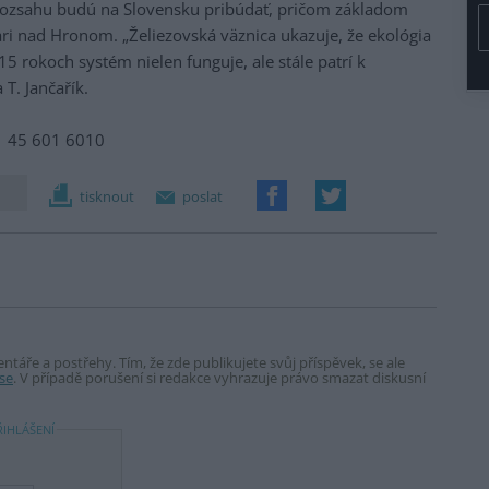
rozsahu budú na Slovensku pribúdať, pričom základom
i nad Hronom. „Želiezovská väznica ukazuje, že ekológia
5 rokoch systém nielen funguje, ale stále patrí k
 T. Jančařík.
21 45 601 6010
tisknout
poslat
táře a postřehy. Tím, že zde publikujete svůj příspěvek, se ale
se
. V případě porušení si redakce vyhrazuje právo smazat diskusní
ŘIHLÁŠENÍ