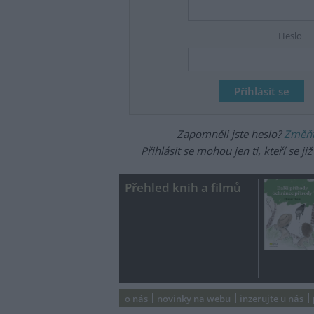
Heslo
Zapomněli jste heslo?
Změňte
Přihlásit se mohou jen ti, kteří se ji
Přehled knih a filmů
o nás
novinky na webu
inzerujte u nás