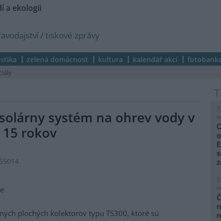
í a ekologii
ravodajství
/
tiskové zprávy
istika
zelená domácnost
kultura
kalendář akcí
fotobank
ciály
7
 solárny systém na ohrev vody v
o
O
ž 15 rokov
o
E
s
555014
z
7
n
ie
Č
n
ých plochých kolektorov typu TS300, ktoré sú
n