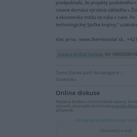
predpokladá, že projekty podobného 
ostane domáca výrobná základňa v Žiar
a ekonomika môžu ísť ruka v ruke. Po 1
technologickej špičke krajiny,“ uzatvára
Viac je na : www.thermosolar.sk , +4
zuzana Krištof kučová
, tel: 0902555014
Tento článek patří do kategorie |
Slovensko
Online diskuse
Redakce Ekolistu vítá čtenářské názory, komen
zároveň zavazujete dodržovat
pravidla disku
příspěvěk
DO DISKUZE SE MŮŽETE ZAPOJIT PO P
Uživatelský e-mail