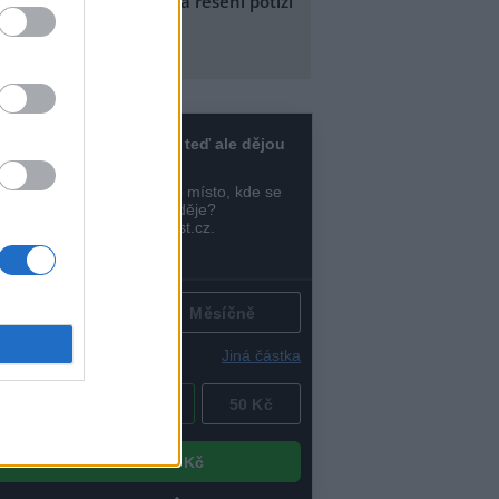
igitálně testovat možná řešení potíží
a Dyji
.8.2026 11:34
Diskuse: 2