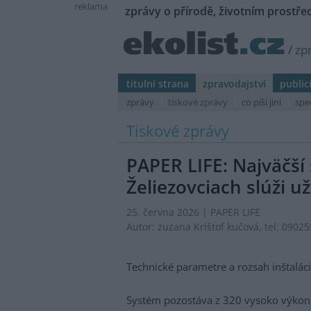
reklama
zprávy o přírodě, životním prostřed
/
zp
titulní strana
zpravodajství
public
zprávy
tiskové zprávy
co píší jiní
spe
Tiskové zprávy
PAPER LIFE: Najväčší
Želiezovciach slúži u
25. června 2026 |
PAPER LIFE
Autor:
zuzana Krištof kučová
, tel: 0902
Technické parametre a rozsah inštalác
Systém pozostáva z 320 vysoko výkonn