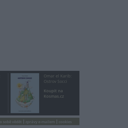
:
Omar el Karib:
Ostrov Socci
Koupit na
Kosmas.cz
 o sobě vědět
zprávy e-mailem
cookies