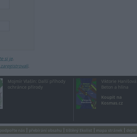
 si je
.
ž
zaregistrovali
.
Mojmír Vlašín: Další příhody
Viktorie Hanišová
ochránce přírody
Beton a hlína
Koupit na
Kosmas.cz
podpořte nás
přebírání obsahu
tištěný Ekolist
mapa stránek
dejte