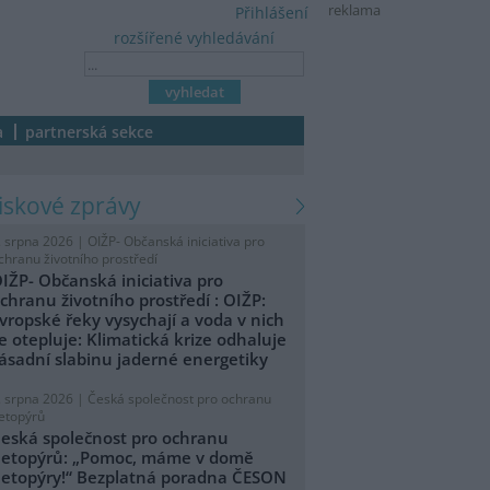
reklama
Přihlášení
rozšířené vyhledávání
a
partnerská sekce
tiskové zprávy
. srpna 2026 |
OIŽP- Občanská iniciativa pro
chranu životního prostředí
IŽP- Občanská iniciativa pro
chranu životního prostředí : OIŽP:
vropské řeky vysychají a voda v nich
e otepluje: Klimatická krize odhaluje
ásadní slabinu jaderné energetiky
. srpna 2026 |
Česká společnost pro ochranu
etopýrů
eská společnost pro ochranu
etopýrů: „Pomoc, máme v domě
etopýry!“ Bezplatná poradna ČESON