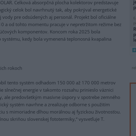
j
OLAR. Celková absorpčná plocha kolektorov predstavuje
p
gický celok bol navrhnutý tak, aby pokrýval energetické
ej vody pre odsúdených aj personál. Projekt bol oficiálne
6
p
0 a od tohto momentu pracuje v nepretržitom režime bez
R
kľúčových komponentov. Koncom roka 2025 bola
p
o systému, kedy bola vymenená teplonosná kvapalina
l
tich rokoch
re
robil tento systém odhadom 150 000 až 170 000 metrov
ie slnečnej energie v takomto rozsahu prinieslo väznici
vody, ale predovšetkým masívne úspory v spotrebe zemného
rmický systém navrhne a zrealizuje odborne s použitím
ciu s mimoriadne dlhou morálnou aj fyzickou životnosťou.
dnou skriňou slovenskej fototermiky,“ vysvetľuje T.