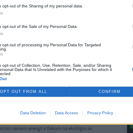
d
n
o opt-out of the Sharing of my personal data.
as difúzneho žiarenia.
7
In
o opt-out of the Sale of my Personal Data.
In
vu vody v Želiezovciach je rovnako dôležitý ako
tencie eliminoval vypustenie tisícok ton emisií oxidu
to opt-out of processing my Personal Data for Targeted
ing.
aľovaní fosílnych palív. „Väznica vďaka slnku ušetrila
In
 by vyprodukovalo menšie mesto. To je skutočná
ia v takejto životnosti neponúkne,“ dodáva T. Jančařík.
o opt-out of Collection, Use, Retention, Sale, and/or Sharing
ersonal Data that Is Unrelated with the Purposes for which it
slu a verejných budov opäť vracia pozornosť k veľkým
lected.
dodávať teplo s minimálnymi prevádzkovými nákladmi.
Out
OPT OUT FROM ALL
CONFIRM
Data Deletion
Data Access
Privacy Policy
v Želiezovciach potvrdzuje, že solárna termika je zrelá a
itúcie, priemysel aj ubytovacie zariadenia predstavuje
stúcimi cenami energií a tlakom na ekológiu sa