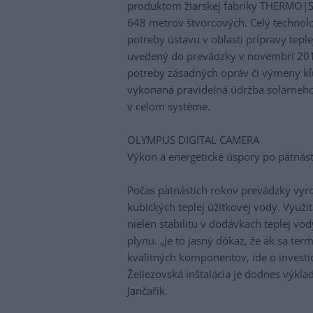
produktom žiarskej fabriky THERMO|S
648 metrov štvorcových. Celý technolo
potreby ústavu v oblasti prípravy tepl
uvedený do prevádzky v novembri 201
potreby zásadných opráv či výmeny 
vykonaná pravidelná údržba solárneh
v celom systéme.
OLYMPUS DIGITAL CAMERA
Výkon a energetické úspory po pätnás
Počas pätnástich rokov prevádzky vy
kubických teplej úžitkovej vody. Využit
nielen stabilitu v dodávkach teplej 
plynu. „Je to jasný dôkaz, že ak sa te
kvalitných komponentov, ide o investí
Želiezovská inštalácia je dodnes výkla
Jančařík.