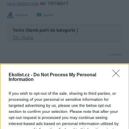
Jana Hedencová
, tel: 735746517
tisknout
poslat
Tento článek patří do kategorie |
ČR - Praha
reklama
Online diskuse
Ekolist.cz -
Do Not Process My Personal
Redakce Ekolistu vítá čtenářské názory, komentáře a postřehy. Tím,
Information
že zde publikujete svůj příspěvek, se ale zároveň zavazujete
dodržovat
pravidla diskuse
. V případě porušení si redakce
vyhrazuje právo smazat diskusní příspěvěk
If you wish to opt-out of the sale, sharing to third parties, or
processing of your personal or sensitive information for
DO DISKUZE SE MŮŽETE ZAPOJIT PO PŘIHLÁŠENÍ
targeted advertising by us, please use the below opt-out
Uživatelský e-mail
section to confirm your selection. Please note that after your
opt-out request is processed you may continue seeing
interest-based ads based on personal information utilized by
Heslo