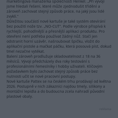
marketingová manažerka společnosti Henkel. „Při vývoji
jsme hledali řešení, které může zjednodušit třídění a
zároveň zachovat stejný způsob práce, na jaký jsou lidé
zvyklí.“
Důležitou součástí nové kartuše je také systém otevírání
bez použití nože tzv. „NO-CUT“. Podle výrobce přispívá k
rychlejší, pohodlnější a přesnější aplikaci produktu. Pro
otevření není potřeba používat žádný nůž. Stačí jen
odstranit horní uzávěr, našroubovat špičku, vložit do
aplikační pistole a mačkat páčku, která posouvá píst, dokud
tmel nezačne vytékat.
Balení zároveň prodlužuje skladovatelnost z 18 na 36
měsíců. Vývoji předcházely dva roky testování s
profesionálními řemeslníky i hobby uživateli. Klíčovým
požadavkem bylo zachovat stejný způsob práce bez
nutnosti učit se nové pracovní postupy.
Nové kartuše Pattex se na českém trhu prodávají od května
2026. Postupně v nich zákazníci najdou tmely, silikony a
montážní lepidla a do budoucna zcela nahradí původní
plastové obaly.
reklama