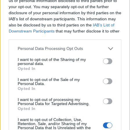
us or personal information disclosed to third parties prior to
your opt-out. You may separately opt-out of the further
disclosure of your personal information by third parties on the
IAB’s list of downstream participants. This information may
also be disclosed by us to third parties on the
IAB’s List of
Downstream Participants
that may further disclose it to other
Zapomněli jste heslo?
Změňte si je
.
third parties.
Přihlásit se mohou jen ti, kteří se již
zaregistrovali
.
Personal Data Processing Opt Outs
tiskové zprávy
I want to opt-out of the Sharing of my
7. srpna 2026 |
OIŽP- Občanská iniciativa pro ochranu životního
personal data.
prostředí
Opted In
OIŽP- Občanská iniciativa pro ochranu životního prostředí :
OIŽP: Evropské řeky vysychají a voda v nich se otepluje:
I want to opt-out of the Sale of my
Klimatická krize odhaluje zásadní slabinu jaderné energetiky
Personal Data.
7. srpna 2026 |
Česká společnost pro ochranu netopýrů
Opted In
Česká společnost pro ochranu netopýrů: „Pomoc, máme v domě
netopýry!“ Bezplatná poradna ČESON je v létě zavalena
telefonáty. Sama potřebuje finanční podporu.
I want to opt-out of processing my
Personal Data for Targeted Advertising.
6. srpna 2026 |
Regionální muzeum Mělník, příspěvková organizace
Opted In
Regionální muzeum Mělník, příspěvková organizace: Výstava 50
let CHKO Kokořínsko - Máchův kraj
I want to opt-out of Collection, Use,
Retention, Sale, and/or Sharing of my
Personal Data that Is Unrelated with the