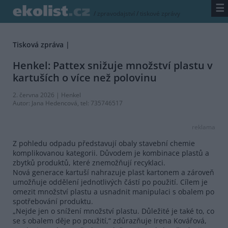
☰
/
zpravodajství
/
tiskové zprávy
Tisková zpráva |
Henkel: Pattex snižuje množství plastu v
kartuších o více než polovinu
2. června 2026 |
Henkel
Autor:
Jana Hedencová
, tel: 735746517
reklama
Z pohledu odpadu představují obaly stavební chemie
komplikovanou kategorii. Důvodem je kombinace plastů a
zbytků produktů, které znemožňují recyklaci.
Nová generace kartuší nahrazuje plast kartonem a zároveň
umožňuje oddělení jednotlivých částí po použití. Cílem je
omezit množství plastu a usnadnit manipulaci s obalem po
spotřebování produktu.
„Nejde jen o snížení množství plastu. Důležité je také to, co
se s obalem děje po použití,“ zdůrazňuje Irena Kovářová,