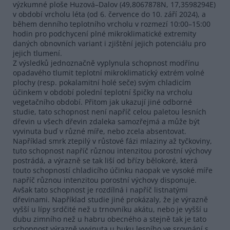
výzkumné ploše Huzová–Dalov (49,8067878N, 17,3598294E)
v období vrcholu léta (od 6. července do 10. září 2024), a
během denního teplotního vrcholu v rozmezí 10:00–15:00
hodin pro podchycení plné mikroklimatické extremity
daných obnovních variant i zjištění jejich potenciálu pro
jejich tlumení.
Z výsledků jednoznačně vyplynula schopnost modřínu
opadavého tlumit teplotní mikroklimatický extrém volné
plochy (resp. pokalamitní holé seče) svým chladicím
účinkem v období polední teplotní špičky na vrcholu
vegetačního období. Přitom jak ukazují jiné odborné
studie, tato schopnost není napříč celou paletou lesních
dřevin u všech dřevin zdaleka samozřejmá a může být
vyvinuta buď v různé míře, nebo zcela absentovat.
Například smrk ztepilý v růstové fázi mlaziny až tyčkoviny,
tuto schopnost napříč různou intenzitou porostní výchovy
postrádá, a výrazně se tak liší od břízy bělokoré, která
touto schopností chladicího účinku naopak ve vysoké míře
napříč různou intenzitou porostní výchovy disponuje.
Avšak tato schopnost je rozdílná i napříč listnatými
dřevinami. Například studie jiné prokázaly, že je výrazně
vyšší u lípy srdčité než u trnovníku akátu, nebo je vyšší u
dubu zimního než u habru obecného a stejně tak je tato
schopnost výrazně vyvinuta u buku lesního ve srovnání s