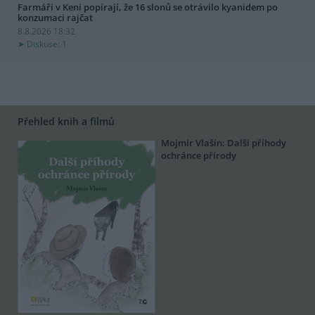
Farmáři v Keni popírají, že 16 slonů se otrávilo kyanidem po
konzumaci rajčat
8.8.2026 18:32
Diskuse: 1
Přehled knih a filmů
Mojmír Vlašín: Další příhody
ochránce přírody