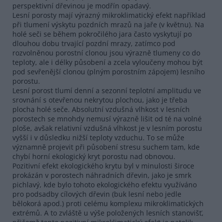
perspektivní dřevinou je modřín opadavý.
Lesní porosty mají výrazný mikroklimatický efekt například
při tlumení výskytu pozdních mrazů na jaře (v květnu). Na
holé seči se během pokročilého jara často vyskytují po
dlouhou dobu trvající pozdní mrazy, zatímco pod
rozvolněnou porostní clonou jsou výrazně tlumeny co do
teploty, ale i délky působení a zcela vyloučeny mohou být
pod sevřenější clonou (plným porostním zápojem) lesního
porostu.
Lesní porost tlumí denní a sezonní teplotní amplitudu ve
srovnání s otevřenou nekrytou plochou, jako je třeba
plocha holé seče. Absolutní vzdušná vlhkost v lesních
porostech se mnohdy nemusí výrazně lišit od té na volné
ploše, avšak relativní vzdušná vlhkost je v lesním porostu
vyšší i v důsledku nižší teploty vzduchu. To se může
významně projevit při působení stresu suchem tam, kde
chybí horní ekologický kryt porostu nad obnovou.
Pozitivní efekt ekologického krytu byl v minulosti široce
prokázán v porostech náhradních dřevin, jako je smrk
pichlavý, kde bylo tohoto ekologického efektu využíváno
pro podsadby cílových dřevin (buk lesní nebo jedle
bělokorá apod.) proti celému komplexu mikroklimatických
extrémů. A to zvláště u výše položených lesních stanovišť,