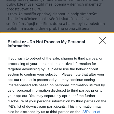
duby, kde může rozdíl mezi oběma v denních maximech
představovat až 6 °C.
O tom, že modřín opadavý disponuje nadprůměrným
chladicím účinkem, pak svědčí i skutečnost, že ve
smíšeném zápoji modřínu, dubu a habru byla v poledním
teplotním maximu dne v průběhu srpna zjištěna
povrchová teplota horní korunové vrstvy ve stejný okamžik
výrazně nižší u modřínu než u obou uvedených listnatých
Ekolist.cz -
Do Not Process My Personal
dřevin (25,1 °C u modřínu vs. 26,9 °C u dubu vs. 29,7 °C u
Information
habru).
Schopnost poskytnout okolí chladicí efekt během horkých
období polední teplotní špičky v průběhu teplotního
If you wish to opt-out of the sale, sharing to third parties, or
vrcholu vegetačního období je u dřevin obecně dána nejen
processing of your personal or sensitive information for
intenzitou jejich transpirace, ale výrazně i jejich albedem.
targeted advertising by us, please use the below opt-out
Právě vysoké albedo je pro modřín charakteristické, což je
section to confirm your selection. Please note that after your
nezřídka zmiňováno i v kontextu změny teplotní bilance
opt-out request is processed you may continue seeing
krajiny pod dopady globální klimatické změny v případech,
interest-based ads based on personal information utilized by
kdy by bylo zastoupení modřínu nahrazováno jinými, ale
us or personal information disclosed to third parties prior to
stálezelenými jehličnatými dřevinami.
your opt-out. You may separately opt-out of the further
Článek Mikroklimatický účinek přípravného porostu
modřínu opadavého na teplotu a vlhkost vzduchu
disclosure of your personal information by third parties on the
stanoviště ve srovnání s dalšími pěstebně-ekologickými
IAB’s list of downstream participants. This information may
variantami obnovy lesa je ke stažení zde:
also be disclosed by us to third parties on the
IAB’s List of