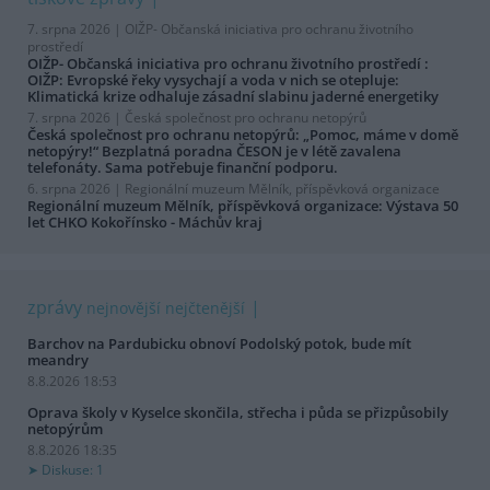
7. srpna 2026 |
OIŽP- Občanská iniciativa pro ochranu životního
prostředí
OIŽP- Občanská iniciativa pro ochranu životního prostředí :
OIŽP: Evropské řeky vysychají a voda v nich se otepluje:
Klimatická krize odhaluje zásadní slabinu jaderné energetiky
7. srpna 2026 |
Česká společnost pro ochranu netopýrů
Česká společnost pro ochranu netopýrů: „Pomoc, máme v domě
netopýry!“ Bezplatná poradna ČESON je v létě zavalena
telefonáty. Sama potřebuje finanční podporu.
6. srpna 2026 |
Regionální muzeum Mělník, příspěvková organizace
Regionální muzeum Mělník, příspěvková organizace: Výstava 50
let CHKO Kokořínsko - Máchův kraj
zprávy
nejnovější
nejčtenější
Barchov na Pardubicku obnoví Podolský potok, bude mít
meandry
8.8.2026 18:53
Oprava školy v Kyselce skončila, střecha i půda se přizpůsobily
netopýrům
8.8.2026 18:35
Diskuse: 1