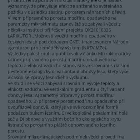
přičemž tento pozitivní mikroklimatický efekt je natolik
významný, že převyšuje efekt ze sníženého světelného
požitku v důsledku zástinu porostem náhradních dřevin.
Vlivem přípravného porostu modřínu opadavého na
parametry mikroklimatu stanoviště se zabývali vědci z
několika institucí při řešení projektu QK21010335
LARIXUTOR „Možnosti využití modřínu opadavého v
českých lesích pod dopadem GKZ“, financovaném Národní
agenturou pro zemědělský výzkum (NAZV MZe).
Výsledky pak shrnuli a publikovali v článku Mikroklimatický
účinek přípravného porostu modřínu opadavého na
teplotu a vlhkost vzduchu stanoviště ve srovnání s dalšími
pěstebně-ekologickými variantami obnovy lesa, který vyšel
v časopise Zprávy lesnického výzkumu.
Ve studii se vědci zabývali srovnáním vývoje teploty a
vlhkosti vzduchu ve vertikálním gradientu u čtyř variant
obnovy lesa: A) samotný přípravný porost modřínu
opadavého, B) přípravný porost modřínu opadavého při
dvoufázové obnově, který je ve své rozvolněné formě
podsázen bukem lesním, C) velkoplošná pokalamitní holá
seč a D) obnova s využitím bočního ekologického krytu
listnatého porostního pláště obnovovaného lesního
porostu.
Srovnání mikroklimatických podmínek vědci provedli na