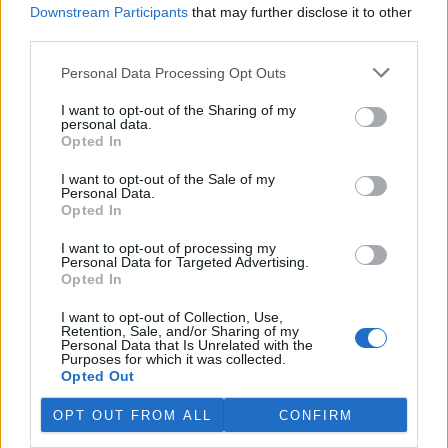
https://doi.org/10.59269/ZLV/2026/2/788
Downstream Participants
that may further disclose it to other
Autoři článku: Pavel Bednář, Výzkumný ústav lesního
third parties.
hospodářství a myslivosti, v. v. i., Výzkumná stanice
Opočno, Mendelova univerzita v Brně, Lesnická a
Personal Data Processing Opt Outs
dřevařská fakulta, Ústav ekologie lesa; Štěpánka
Řehořková, Ústav výzkumu globální změny Akademie věd
I want to opt-out of the Sharing of my
ČR, v. v. i., Brno, kontakt: e-mail:
personal data.
pavelbednar13@seznam.cz
Opted In
Podle originálu připravil Jan Řezáč, VÚLHM, v. v. i., e-mail:
rezac@vulhm.cz
I want to opt-out of the Sale of my
Personal Data.
Opted In
reklama
I want to opt-out of processing my
Personal Data for Targeted Advertising.
Jan Řezáč
, tel: 724 576 008
Opted In
tisknout
poslat
I want to opt-out of Collection, Use,
Retention, Sale, and/or Sharing of my
Personal Data that Is Unrelated with the
Purposes for which it was collected.
Tento článek patří do kategorie |
Opted Out
Česká republika
OPT OUT FROM ALL
CONFIRM
reklama