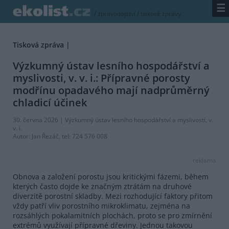
☰
/
zpravodajství
/
tiskové zprávy
Tisková zpráva |
Výzkumný ústav lesního hospodářství a
myslivosti, v. v. i.: Přípravné porosty
modřínu opadavého mají nadprůměrný
chladicí účinek
30. června 2026 |
Výzkumný ústav lesního hospodářství a myslivosti, v.
v. i.
Autor:
Jan Řezáč
, tel: 724 576 008
reklama
Obnova a založení porostu jsou kritickými fázemi, během
kterých často dojde ke značným ztrátám na druhové
diverzitě porostní skladby. Mezi rozhodující faktory přitom
vždy patří vliv porostního mikroklimatu, zejména na
rozsáhlých pokalamitních plochách, proto se pro zmírnění
extrémů využívají přípravné dřeviny. Jednou takovou