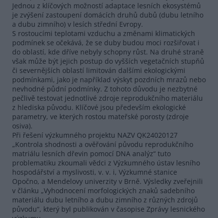
Jednou z klíčových možností adaptace lesních ekosystémů
je zvýšení zastoupení domácích druhů dubů (dubu letního
a dubu zimního) v lesích střední Evropy.
S rostoucími teplotami vzduchu a změnami klimatických
podmínek se očekává, že se duby budou moci rozšiřovat i
do oblastí, kde dříve nebyly schopny růst. Na druhé straně
však může být jejich postup do vyšších vegetačních stupňů
či severnějších oblastí limitován dalšími ekologickými
podmínkami, jako je například výskyt pozdních mrazů nebo
nevhodné půdní podmínky. Z tohoto důvodu je nezbytné
pečlivě testovat jednotlivé zdroje reprodukčního materiálu
z hlediska původu. Klíčové jsou především ekologické
parametry, ve kterých rostou mateřské porosty (zdroje
osiva).
Při řešení výzkumného projektu NAZV QK24020127
„Kontrola shodnosti a ověřování původu reprodukčního
matriálu lesních dřevin pomocí DNA analýz“ tuto
problematiku zkoumali vědci z Výzkumného ústav lesního
hospodářství a myslivosti, v. v. i, Výzkumné stanice
Opočno, a Mendelovy univerzity v Brně. Výsledky zveřejnili
v článku „Vyhodnocení morfologických znaků sadebního
materiálu dubu letního a dubu zimního z různých zdrojů
původu“, který byl publikován v časopise Zprávy lesnického