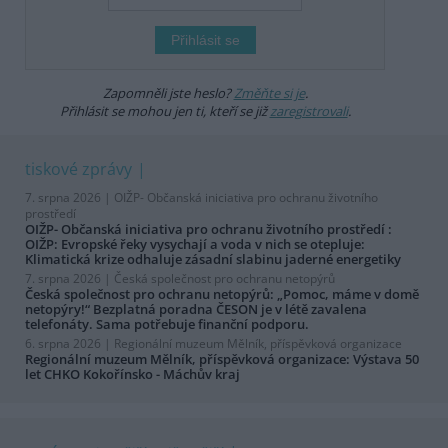
Zapomněli jste heslo?
Změňte si je
.
Přihlásit se mohou jen ti, kteří se již
zaregistrovali
.
tiskové zprávy
7. srpna 2026 |
OIŽP- Občanská iniciativa pro ochranu životního
prostředí
OIŽP- Občanská iniciativa pro ochranu životního prostředí :
OIŽP: Evropské řeky vysychají a voda v nich se otepluje:
Klimatická krize odhaluje zásadní slabinu jaderné energetiky
7. srpna 2026 |
Česká společnost pro ochranu netopýrů
Česká společnost pro ochranu netopýrů: „Pomoc, máme v domě
netopýry!“ Bezplatná poradna ČESON je v létě zavalena
telefonáty. Sama potřebuje finanční podporu.
6. srpna 2026 |
Regionální muzeum Mělník, příspěvková organizace
Regionální muzeum Mělník, příspěvková organizace: Výstava 50
let CHKO Kokořínsko - Máchův kraj