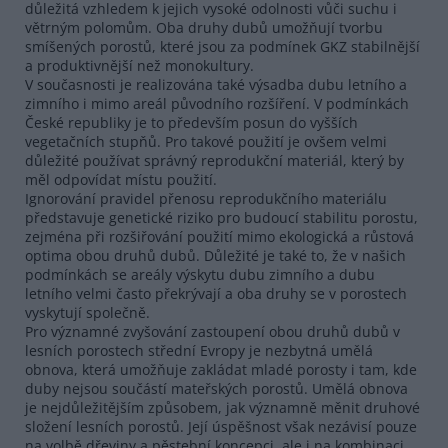
důležitá vzhledem k jejich vysoké odolnosti vůči suchu i
větrným polomům. Oba druhy dubů umožňují tvorbu
smíšených porostů, které jsou za podmínek GKZ stabilnější
a produktivnější než monokultury.
V současnosti je realizována také výsadba dubu letního a
zimního i mimo areál původního rozšíření. V podmínkách
České republiky je to především posun do vyšších
vegetačních stupňů. Pro takové použití je ovšem velmi
důležité používat správný reprodukční materiál, který by
měl odpovídat místu použití.
Ignorování pravidel přenosu reprodukčního materiálu
představuje genetické riziko pro budoucí stabilitu porostu,
zejména při rozšiřování použití mimo ekologická a růstová
optima obou druhů dubů. Důležité je také to, že v našich
podmínkách se areály výskytu dubu zimního a dubu
letního velmi často překrývají a oba druhy se v porostech
vyskytují společně.
Pro významné zvyšování zastoupení obou druhů dubů v
lesních porostech střední Evropy je nezbytná umělá
obnova, která umožňuje zakládat mladé porosty i tam, kde
duby nejsou součástí mateřských porostů. Umělá obnova
je nejdůležitějším způsobem, jak významně měnit druhové
složení lesních porostů. Její úspěšnost však nezávisí pouze
na volbě dřeviny a pěstební koncepci, ale i na kombinaci