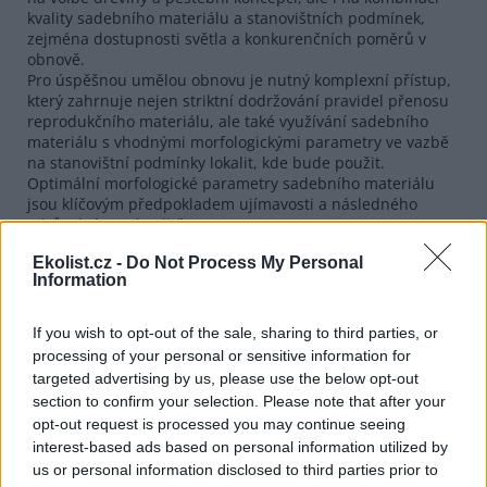
kvality sadebního materiálu a stanovištních podmínek,
zejména dostupnosti světla a konkurenčních poměrů v
obnově.
Pro úspěšnou umělou obnovu je nutný komplexní přístup,
který zahrnuje nejen striktní dodržování pravidel přenosu
reprodukčního materiálu, ale také využívání sadebního
materiálu s vhodnými morfologickými parametry ve vazbě
na stanovištní podmínky lokalit, kde bude použit.
Optimální morfologické parametry sadebního materiálu
jsou klíčovým předpokladem ujímavosti a následného
odrůstání po výsadbě.
Velmi důležité je použití kvalitního sadebního materiálu s
Ekolist.cz -
Do Not Process My Personal
dobře vyvinutým kořenovým systémem zahrnujícím silný
Information
kůlový kořen a s dostatečným množstvím jemných kořenů.
Nejlepším postupem je výběr různých typů sadebního
materiálu podle místa výsadby.
If you wish to opt-out of the sale, sharing to third parties, or
Při hodnocení první série experimentu vědci zjistili
processing of your personal or sensitive information for
významné rozdíly v některých hodnocených znacích mezi
targeted advertising by us, please use the below opt-out
dubem letním a dubem zimním, ale také v rámci
section to confirm your selection. Please note that after your
jednotlivých oddílů původu reprodukčního materiálu.
opt-out request is processed you may continue seeing
Nejvýznamnější rozdíly byly ve výšce nadzemních částí,
interest-based ads based on personal information utilized by
přičemž tento parametr je velmi důležitý při volbě
us or personal information disclosed to third parties prior to
sadebního materiálu pro konkrétní podmínky stanoviště