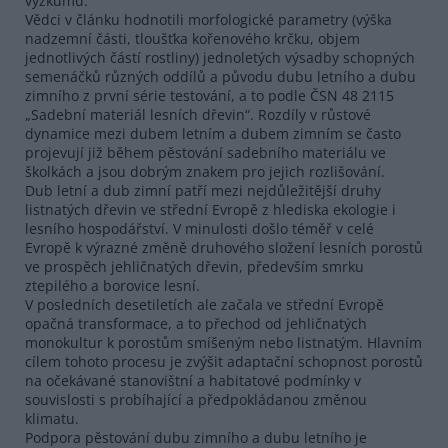
výzkumu.
Vědci v článku hodnotili morfologické parametry (výška
nadzemní části, tloušťka kořenového krčku, objem
jednotlivých částí rostliny) jednoletých výsadby schopných
semenáčků různých oddílů a původu dubu letního a dubu
zimního z první série testování, a to podle ČSN 48 2115
„Sadební materiál lesních dřevin“. Rozdíly v růstové
dynamice mezi dubem letním a dubem zimním se často
projevují již během pěstování sadebního materiálu ve
školkách a jsou dobrým znakem pro jejich rozlišování.
Dub letní a dub zimní patří mezi nejdůležitější druhy
listnatých dřevin ve střední Evropě z hlediska ekologie i
lesního hospodářství. V minulosti došlo téměř v celé
Evropě k výrazné změně druhového složení lesních porostů
ve prospěch jehličnatých dřevin, především smrku
ztepilého a borovice lesní.
V posledních desetiletích ale začala ve střední Evropě
opačná transformace, a to přechod od jehličnatých
monokultur k porostům smíšeným nebo listnatým. Hlavním
cílem tohoto procesu je zvýšit adaptační schopnost porostů
na očekávané stanovištní a habitatové podmínky v
souvislosti s probíhající a předpokládanou změnou
klimatu.
Podpora pěstování dubu zimního a dubu letního je