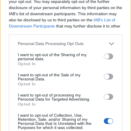
pro výsadbu. Vyšší a statnější materiál je vhodnější pro
your opt-out. You may separately opt-out of the further
lokality dobře zásobené vodou s vyšším negativním vlivem
disclosure of your personal information by third parties on the
buřeně, naopak na suchem ohrožené lokality je vhodnější
IAB’s list of downstream participants. This information may
sadební materiál s příznivějším poměrem kořenů k
also be disclosed by us to third parties on the
IAB’s List of
nadzemním částem.
Downstream Participants
that may further disclose it to other
Výsledky experimentu naznačují, že morfologické znaky
third parties.
semenáčků dubu letního i dubu zimního jsou velmi
variabilní. Tyto rozdíly je proto důležité vyhodnotit při
Personal Data Processing Opt Outs
výběru sazenic pro různé stanovištní podmínky.
Článek „Vyhodnocení morfologických znaků sadebního
I want to opt-out of the Sharing of my
materiálu dubu letního a dubu zimního z různých zdrojů
personal data.
původu“ je ke stažení zde:
Opted In
https://doi.org/10.59269/ZLV/2026/2/786
Autoři článku: Jan Leugner, VÚLHM, v. v. i, VS Opočno;
I want to opt-out of the Sale of my
Personal Data.
Eliška Žižková, Mendelova univerzita v Brně; Jakub Černý,
Opted In
VÚLHM, v. v. i, VS Opočno, Mendelova univerzita v Brně;
kontakt: e-mail: leugner@vulhmop.cz
I want to opt-out of processing my
Podle originálu připravil Jan Řezáč, VÚLHM, v. v. i., e-mail:
Personal Data for Targeted Advertising.
rezac@vulhm.cz
Opted In
I want to opt-out of Collection, Use,
reklama
Retention, Sale, and/or Sharing of my
Personal Data that Is Unrelated with the
Purposes for which it was collected.
Jan Řezáč
, tel: 724 576 008