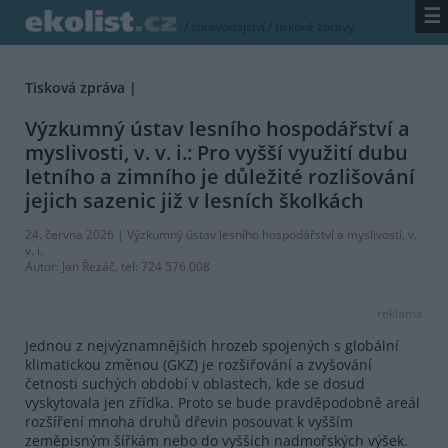
☰
/
zpravodajství
/
tiskové zprávy
Tisková zpráva |
Výzkumný ústav lesního hospodářství a
myslivosti, v. v. i.: Pro vyšší využití dubu
letního a zimního je důležité rozlišování
jejich sazenic již v lesních školkách
24. června 2026 |
Výzkumný ústav lesního hospodářství a myslivosti, v.
v. i.
Autor:
Jan Řezáč
, tel: 724 576 008
reklama
Jednou z nejvýznamnějších hrozeb spojených s globální
klimatickou změnou (GKZ) je rozšiřování a zvyšování
četnosti suchých období v oblastech, kde se dosud
vyskytovala jen zřídka. Proto se bude pravděpodobně areál
rozšíření mnoha druhů dřevin posouvat k vyšším
zeměpisným šířkám nebo do vyšších nadmořských výšek.