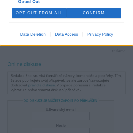
Opted Out
tisknout
poslat
OPT OUT FROM ALL
CONFIRM
Tento článek patří do kategorie |
Česká republika
Data Deletion
Data Access
Privacy Policy
reklama
Online diskuse
Redakce Ekolistu vítá čtenářské názory, komentáře a postřehy. Tím,
že zde publikujete svůj příspěvek, se ale zároveň zavazujete
dodržovat
pravidla diskuse
. V případě porušení si redakce
vyhrazuje právo smazat diskusní příspěvěk
DO DISKUZE SE MŮŽETE ZAPOJIT PO PŘIHLÁŠENÍ
Uživatelský e-mail
Heslo