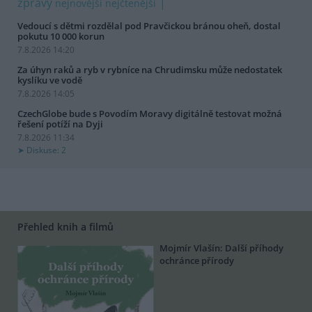
zprávy
nejnovější
nejčtenější
Vedoucí s dětmi rozdělal pod Pravčickou bránou oheň, dostal
pokutu 10 000 korun
7.8.2026 14:20
Za úhyn raků a ryb v rybníce na Chrudimsku může nedostatek
kyslíku ve vodě
7.8.2026 14:05
CzechGlobe bude s Povodím Moravy digitálně testovat možná
řešení potíží na Dyji
7.8.2026 11:34
Diskuse: 2
Přehled knih a filmů
Mojmír Vlašín: Další příhody
ochránce přírody