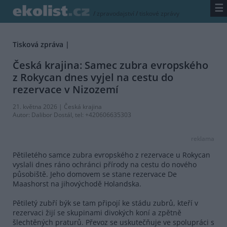
☰
/
zpravodajství
/
tiskové zprávy
Tisková zpráva |
Česká krajina: Samec zubra evropského
z Rokycan dnes vyjel na cestu do
rezervace v Nizozemí
21. května 2026 |
Česká krajina
Autor:
Dalibor Dostál
, tel: +420606635303
reklama
Pětiletého samce zubra evropského z rezervace u Rokycan
vyslali dnes ráno ochránci přírody na cestu do nového
působiště. Jeho domovem se stane rezervace De
Maashorst na jihovýchodě Holandska.
Pětiletý zubří býk se tam připojí ke stádu zubrů, kteří v
rezervaci žijí se skupinami divokých koní a zpětně
šlechtěných praturů. Převoz se uskutečňuje ve spolupráci s