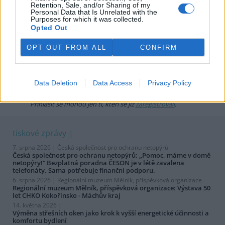
Retention, Sale, and/or Sharing of my
Uživatelský e-mail
Personal Data that Is Unrelated with the
Purposes for which it was collected.
Opted Out
Heslo
OPT OUT FROM ALL
CONFIRM
Data Deletion
Data Access
Privacy Policy
Zapomněli jste heslo?
Změňte si je
.
Přihlásit se mohou jen ti, kteří se již
zaregistrovali
.
tiskové zprávy
7. srpna 2026 |
Česká společnost pro ochranu netopýrů
Česká společnost pro ochranu netopýrů: „Pomoc, máme v domě
netopýry!“ Bezplatná poradna ČESON je v létě zavalena
telefonáty. Sama potřebuje finanční podporu.
6. srpna 2026 |
Regionální muzeum Mělník, příspěvková organizace
Regionální muzeum Mělník, příspěvková organizace: Výstava 50
let CHKO Kokořínsko - Máchův kraj
14. května 2026 |
Výměna střešních oken jako krok k vyšší energetické účinnosti a
komfortu bydlení