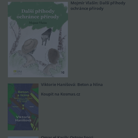
Mojmír Vlašín: Další příhody
ochránce přírody
Viktorie Hanišová: Beton a hlína
Koupit na Kosmas.cz
Omar el Karib: Ostrov Socci