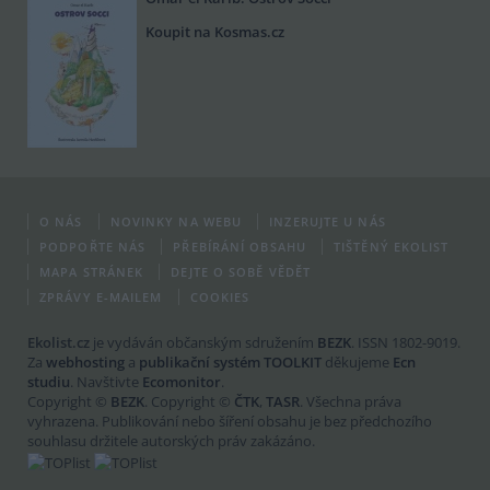
Koupit na Kosmas.cz
O NÁS
NOVINKY NA WEBU
INZERUJTE U NÁS
PODPOŘTE NÁS
PŘEBÍRÁNÍ OBSAHU
TIŠTĚNÝ EKOLIST
MAPA STRÁNEK
DEJTE O SOBĚ VĚDĚT
ZPRÁVY E-MAILEM
COOKIES
Ekolist.cz
je vydáván občanským sdružením
BEZK
. ISSN 1802-9019.
Za
webhosting
a
publikační systém TOOLKIT
děkujeme
Ecn
studiu
. Navštivte
Ecomonitor
.
Copyright ©
BEZK
. Copyright ©
ČTK
,
TASR
. Všechna práva
vyhrazena. Publikování nebo šíření obsahu je bez předchozího
souhlasu držitele autorských práv zakázáno.