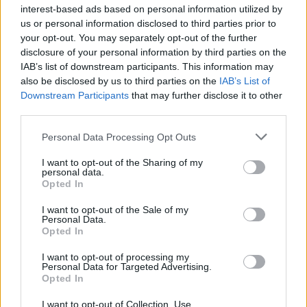
interest-based ads based on personal information utilized by
us or personal information disclosed to third parties prior to
reklama
your opt-out. You may separately opt-out of the further
disclosure of your personal information by third parties on the
Dalibor Dostál
, tel: 420606635303
IAB’s list of downstream participants. This information may
also be disclosed by us to third parties on the
IAB’s List of
tisknout
poslat
Downstream Participants
that may further disclose it to other
third parties.
Tento článek patří do kategorie |
Personal Data Processing Opt Outs
Česká republika
I want to opt-out of the Sharing of my
personal data.
reklama
Opted In
I want to opt-out of the Sale of my
Online diskuse
Personal Data.
Opted In
Redakce Ekolistu vítá čtenářské názory, komentáře a postřehy. Tím,
že zde publikujete svůj příspěvek, se ale zároveň zavazujete
I want to opt-out of processing my
dodržovat
pravidla diskuse
. V případě porušení si redakce
Personal Data for Targeted Advertising.
vyhrazuje právo smazat diskusní příspěvěk
Opted In
DO DISKUZE SE MŮŽETE ZAPOJIT PO PŘIHLÁŠENÍ
I want to opt-out of Collection, Use,