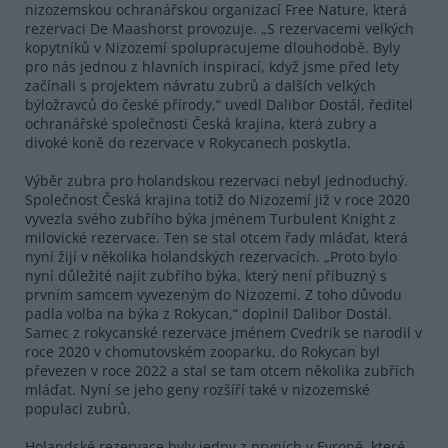
nizozemskou ochranářskou organizací Free Nature, která
rezervaci De Maashorst provozuje. „S rezervacemi velkých
kopytníků v Nizozemí spolupracujeme dlouhodobě. Byly
pro nás jednou z hlavních inspirací, když jsme před lety
začínali s projektem návratu zubrů a dalších velkých
býložravců do české přírody,“ uvedl Dalibor Dostál, ředitel
ochranářské společnosti Česká krajina, která zubry a
divoké koně do rezervace v Rokycanech poskytla.
Výběr zubra pro holandskou rezervaci nebyl jednoduchý.
Společnost Česká krajina totiž do Nizozemí již v roce 2020
vyvezla svého zubřího býka jménem Turbulent Knight z
milovické rezervace. Ten se stal otcem řady mláďat, která
nyní žijí v několika holandských rezervacích. „Proto bylo
nyní důležité najít zubřího býka, který není příbuzný s
prvním samcem vyvezeným do Nizozemí. Z toho důvodu
padla volba na býka z Rokycan,“ doplnil Dalibor Dostál.
Samec z rokycanské rezervace jménem Cvedrik se narodil v
roce 2020 v chomutovském zooparku, do Rokycan byl
převezen v roce 2022 a stal se tam otcem několika zubřích
mláďat. Nyní se jeho geny rozšíří také v nizozemské
populaci zubrů.
Holandské rezervace byly jedny z prvních v Evropě, které