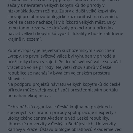
začaly s návratem velkých kopytníků do přírody v
nízkonákladovém režimu. Zubry a další velké kopytníky
chovají pro obnovu biologické rozmanitosti na územích,
které se často nacházejí i v blízkosti velkých měst. Díky
tomu tamní rezervace dokázaly pro ochranu přírody a
návrat velkých kopytníků využít i lokality v hustě zalidněné
krajině Nizozemí.
Zubr evropský je největším suchozemským živočichem
Evropy. Po první světové válce byl vyhuben v přírodě a
přežil díky chovu v zajetí. Po druhé světové válce se začal
vracet do volné přírody. Největší chov zubrů v České
republice se nachází v bývalém vojenském prostoru
Milovice.
Na podporu projektů návratu velkých kopytníků do české
přírody může veřejnost přispět prostřednictvím portálu
pomahamekrajine.cz .
Ochranářská organizace Česká krajina na projektech
spojených s ochranou přírody spolupracuje s experty z
Biologického centra Akademie věd České republiky,
Jihočeské univerzity v Českých Budějovicích, Univerzity
Karlovy v Praze, Ústavu biologie obratlovců Akademie věd