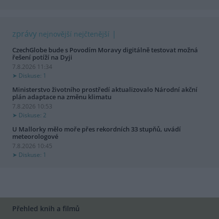
zprávy
nejnovější
nejčtenější
CzechGlobe bude s Povodím Moravy digitálně testovat možná
řešení potíží na Dyji
7.8.2026 11:34
Diskuse: 1
Ministerstvo životního prostředí aktualizovalo Národní akční
plán adaptace na změnu klimatu
7.8.2026 10:53
Diskuse: 2
U Mallorky mělo moře přes rekordních 33 stupňů, uvádí
meteorologové
7.8.2026 10:45
Diskuse: 1
Přehled knih a filmů