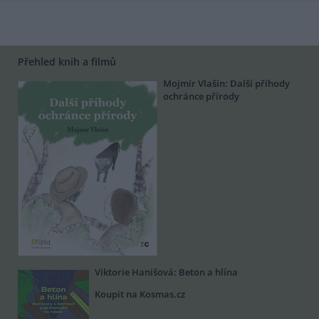
Přehled knih a filmů
Mojmír Vlašín: Další příhody
ochránce přírody
Viktorie Hanišová: Beton a hlína
Koupit na Kosmas.cz