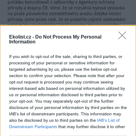
počátku konzultovali s odborníky z Agentury ochrany
přírody a krajiny ČR. Víme, že se rozsáhlá bytová výstavba
na ploše původního zemědělského areálu dotýká místní
přírody, jsme proto rádi, že se podařilo zajistit vlaštovkám
nové místo pro hnízdění,“ řekl investor developerského
projektu Adam Hlaváč.
Ekolist.cz -
Do Not Process My Personal
Information
If you wish to opt-out of the sale, sharing to third parties, or
reklama
processing of your personal or sensitive information for
targeted advertising by us, please use the below opt-out
Karolína Šůlová
, tel: 420724102406
section to confirm your selection. Please note that after your
opt-out request is processed you may continue seeing
tisknout
poslat
interest-based ads based on personal information utilized by
us or personal information disclosed to third parties prior to
Tento článek patří do kategorie |
your opt-out. You may separately opt-out of the further
ČR - Kraj Vysočina
disclosure of your personal information by third parties on the
IAB’s list of downstream participants. This information may
also be disclosed by us to third parties on the
IAB’s List of
reklama
Downstream Participants
that may further disclose it to other
third parties.