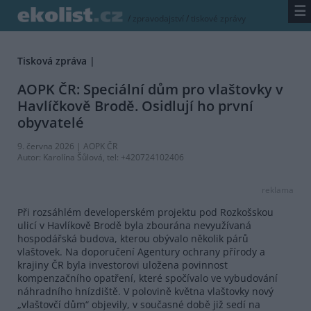
☰
/
zpravodajství
/
tiskové zprávy
Tisková zpráva |
AOPK ČR: Speciální dům pro vlaštovky v
Havlíčkově Brodě. Osidlují ho první
obyvatelé
9. června 2026 |
AOPK ČR
Autor:
Karolína Šůlová
, tel: +420724102406
reklama
Při rozsáhlém developerském projektu pod Rozkošskou
ulicí v Havlíkově Brodě byla zbourána nevyužívaná
hospodářská budova, kterou obývalo několik párů
vlaštovek. Na doporučení Agentury ochrany přírody a
krajiny ČR byla investorovi uložena povinnost
kompenzačního opatření, které spočívalo ve vybudování
náhradního hnízdiště. V polovině května vlaštovky nový
„vlaštovčí dům“ objevily, v současné době již sedí na