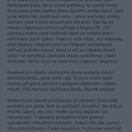
nedostatek bláta, které nutně potřebují ke stavbě hnízd.
Proto jsme vedle nového domu vytvořili umělou kaluž, kam
jsme každý den doplňovali vodu. I proto vlaštovky zvládly
postavit nové hnízdo za pouhých pět dnů,“ říká Václav
Hlaváč z Agentury ochrany přírody a krajiny ČR. „Od
poloviny dubna jsme vlaštovky lákali do nového domu
nahrávkou jejich zpěvu. Trvalo to celý měsíc, než vlaštovky
dům objevily. Nejprve jsme na fotopasti zaznamenali
vlétnutí jednoho samce, který se ale po několika dnech
vrátil i se samičkou. Dům pak začaly navštěvovat i další
vlaštovky. Věřím, že si na nové místo zvyknou,“ doplňuje.
Pozemek pro stavbu vlaštovčího domu poskytlo město
Havlíčkův Brod. „Jsme velmi rádi, že jsme mohli touto
formou přispět k ochraně a podpoře vlaštovek v našem
městě,“ říká starosta Havlíčkova Brodu Zbyněk Stejskal.
Modernizace staveb představuje ve městech často velký
problém pro ptáky, kteří je využívají k hnízdění. Ne vždy je
možné zajistit, aby ptáci mohli stavbu využívat i po
rekonstrukci. V takových případech může pomoci
vybudování náhradních hnízdišť. „Pokud vím, jde o první
dům pro vlaštovky v České republice. Proto jsme návrh od