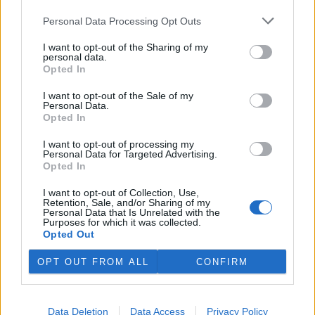
Online diskuse
Personal Data Processing Opt Outs
Redakce Ekolistu vítá čtenářské názory, komentáře a postřehy. Tím,
že zde publikujete svůj příspěvek, se ale zároveň zavazujete
I want to opt-out of the Sharing of my
dodržovat
pravidla diskuse
. V případě porušení si redakce
personal data.
vyhrazuje právo smazat diskusní příspěvěk
Opted In
DO DISKUZE SE MŮŽETE ZAPOJIT PO PŘIHLÁŠENÍ
I want to opt-out of the Sale of my
Personal Data.
Uživatelský e-mail
Opted In
I want to opt-out of processing my
Heslo
Personal Data for Targeted Advertising.
Opted In
I want to opt-out of Collection, Use,
Retention, Sale, and/or Sharing of my
Personal Data that Is Unrelated with the
Purposes for which it was collected.
Zapomněli jste heslo?
Změňte si je
.
Opted Out
Přihlásit se mohou jen ti, kteří se již
zaregistrovali
.
OPT OUT FROM ALL
CONFIRM
tiskové zprávy
14. května 2026 |
Data Deletion
Data Access
Privacy Policy