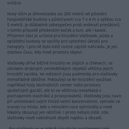
snůšce.
Nový dům je dřevostavba asi 200 metrů od původní
hospodářské budovy s půdorysem cca 7 x 4 m a výškou cca
5 metrů. Je důkladně zabezpečen proti vniknutí predátorů,
v tomto případě především koček a kun, ale i kavek.
Přízemní část je určená pro hnízdění vlaštovek, půda a
opláštění budovy se využily pro vytvoření úkrytů pro
netopýry. I pro ně bylo totiž nutné zajistit náhradu. Je jen
otázkou času, kdy nové prostory objeví.
Vlaštovky dříve běžně hnízdily ve stájích a chlévech, se
zánikem drobných zemědělských objektů většina jejich
hnízdišť zanikla. Ve městech jsou podmínky pro vlaštovky
mimořádně obtížné. Pokoušejí se ke hnízdění využívat
například haly obchodních center nebo prostory
společných garáží, ale to se většinou nesetkává s
pochopením vlastníků a provozovatelů. Vlaštovky jsou navíc
při umísťování svých hnízd velmi konzervativní, vytrvale se
vracejí na místa, kde v minulém roce vyhnízdily a nové
lokality obsazují jen obtížně. I proto nebylo jisté, zda
vlaštovky nově nabídnuté obydlí najdou a obsadí.
„Pro vlaštovky je ve městě zásadním problémem také