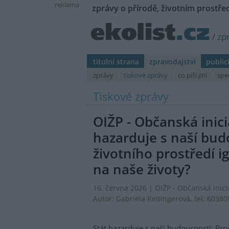
reklama
zprávy o přírodě, životním prostřed
/
zp
titulní strana
zpravodajství
public
zprávy
tiskové zprávy
co píší jiní
spe
Tiskové zprávy
OIŽP - Občanská inici
hazarduje s naší bud
životního prostředí 
na naše životy?
16. června 2026 |
OIŽP - Občanská inici
Autor:
Gabriela Reitingerová
, tel: 6038
Stát hazarduje s naší budoucností: Pro