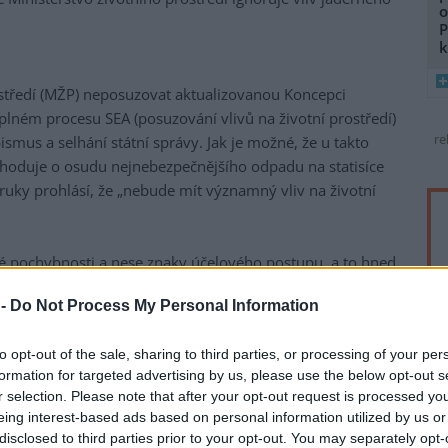
o
P
k
ostředí (MŽP) neposuzovat aktualizovanou Koncepci
lném procesu SEA (posuzování vlivů na životní prostředí)
re
ismus a selhání státní správy. Jak je možné, že u takto
hoduje o osudu nejnebezpečnějšího odpadu na statisíce
ruky prohlásí, že „nebude mít významný vliv na životní
né pochybnosti a nese znaky účelového postupu, a to hned
 -
Do Not Process My Personal Information
sadnímu zkrácení času na průzkum lokalit: Nový plán
to opt-out of the sale, sharing to third parties, or processing of your per
iště už v roce 2050 – tedy o celých 20 let dříve, než se
formation for targeted advertising by us, please use the below opt-out s
y na polovinu znamená méně času na důkladný geologický
r selection. Please note that after your opt-out request is processed y
řehlédne rizika spojená s narušením stability
eing interest-based ads based on personal information utilized by us or
ní bezpečnostní bariérou před radiací.
disclosed to third parties prior to your opt-out. You may separately opt-