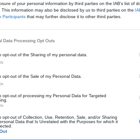
cky navýší množství odpadu: Kvůli vládním plánům na
losure of your personal information by third parties on the IAB’s list of
objem vysoce radioaktivního vyhořelého paliva v
. This information may also be disclosed by us to third parties on the
IA
n na 14,5 tisíce tun. Navíc se plánuje provoz Dukovan na 80
Participants
that may further disclose it to other third parties.
tát dokonce otevřeně přiznává, že kvůli tomu možná
á úložiště rovnou dvě. Přesto ministerstvo tvrdí, že se
C
l Data Processing Opt Outs
p
 přitom v roce 2017 jasně stanovilo závaznou podmínku,
5
dání nové kandidátní lokality) znamená nutnost nového
o opt-out of the Sharing of my personal data.
zařadila do hry novou lokalitu Janoch, ale ministerstvo
In
I
l
o opt-out of the Sale of my Personal Data.
5
In
lo pod stůl legitimní výhrady desítek obcí, spolků a
Z
ansparentnosti, která je běžná v zemích EU a kterou
k
to opt-out of processing my Personal Data for Targeted
 vyloučil veřejnost z rozhodování o projektu, který ovlivní
5
ing.
In
říká Gabriela Reitingerová, zástupkyně spolku OIŽP.
o opt-out of Collection, Use, Retention, Sale, and/or Sharing
 – tedy chránit přírodu a zdraví lidí – a stává se jen
ersonal Data that Is Unrelated with the Purposes for which it
lected.
rgetické plány, pak ztrácí jakoukoli
Out