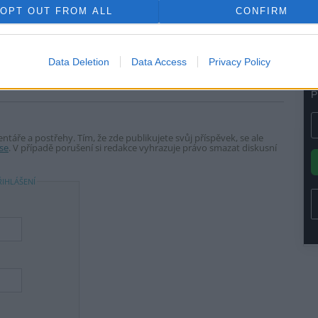
OPT OUT FROM ALL
CONFIRM
tisknout
poslat
Data Deletion
Data Access
Privacy Policy
táře a postřehy. Tím, že zde publikujete svůj příspěvek, se ale
se
. V případě porušení si redakce vyhrazuje právo smazat diskusní
ŘIHLÁŠENÍ