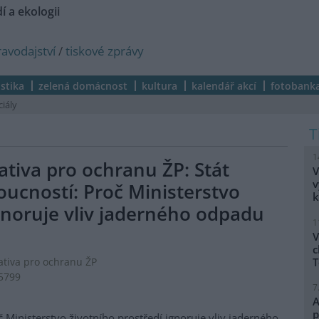
í a ekologii
ravodajství
/
tiskové zprávy
istika
zelená domácnost
kultura
kalendář akcí
fotobank
ciály
1
ativa pro ochranu ŽP: Stát
V
v
oucností: Proč Ministerstvo
k
ignoruje vliv jaderného odpadu
1
V
c
T
ativa pro ochranu ŽP
05799
7
A
p
č Ministerstvo životního prostředí ignoruje vliv jaderného