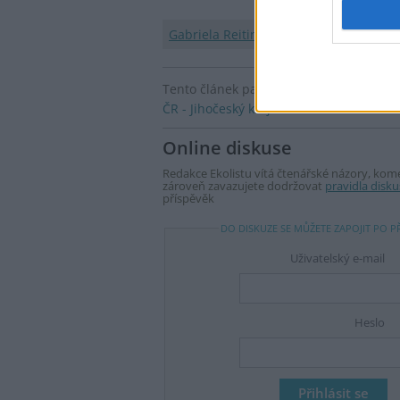
Gabriela Reitingerová
, tel: 603805799
Tento článek patří do kategorie |
ČR - Jihočeský kraj
Online diskuse
Redakce Ekolistu vítá čtenářské názory, komen
zároveň zavazujete dodržovat
pravidla disku
příspěvěk
DO DISKUZE SE MŮŽETE ZAPOJIT PO P
Uživatelský e-mail
Heslo