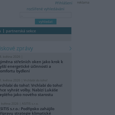
reklama
Přihlášení
rozšířené vyhledávání
a
partnerská sekce
tiskové zprávy
4. května 2026 |
ýměna střešních oken jako krok k
yšší energetické účinnosti a
omfortu bydlení
1. května 2026 |
Vrchlabí do toho!
rchlabí do toho!: Vrchlabí do toho!
hce vyhrát volby. Nabízí Lukáše
eplého jako nového starostu
. května 2026 |
ASITIS s.r.o.
SITIS s.r.o.: Podřipsko zahájilo
řípravu strategie klimatické