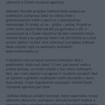
zahraničí a České rozvojové agentury.
Základní filozofie projektu Světová škola podporuje
vzdělávání a přípravu žáků na reálný život v
globalizovaném světě a opírá se o jednoduchou
metodologii tří kroků: uč se – zjišťuj – jednej. Projekt je
určen všem typům škol (od MŠ po gymnázia a SŠ). V
současnosti je v České republice 96 škol nositelem titulu
Světová škola a za uplynulý školní rok 2019/2020 se o titul
uchází dalších 10 škol. Více informací o projektu Světová
škola můžete najít na webových stránkách
www.svetovaskola.cz.
V letošním roce se konal Summit Světových škol s
podtitulem: Voda nad zlato?. O tom, jak souvisí voda a
změna klimatu, se mohli učitelé a žáci všech Světových
škol, ale i noví zájemci o program či studenti vysokých škol
se zájmem o globální vzdělávání mohli dozvědět v rámci
dvou bloků. V tom dopoledním vystoupil i ředitel České
rozvojové agentury Jan Slíva.
„Světová škola je unikátní koncept, který napomáhá rozvoji
aktivního občanství, pochopení demokratických hodnot a
zapojuje žáky a studenty do diskuzí o globálních tématech,