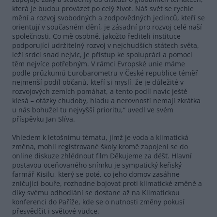
která je budou provázet po celý život. Náš svět se rychle
mění a rozvoj svobodných a zodpovědných jedinců, kteří se
orientují v současném dění, je zásadní pro rozvoj celé naší
společnosti. Co mě osobně, jakožto řediteli instituce
podporující udržitelný rozvoj v nejchudších státech světa,
leží srdci snad nejvíc, je přístup ke spolupráci a pomoci
těm nejvíce potřebným. V rámci Evropské unie máme
podle průzkumů Eurobarometru v České republice téměř
nejmenší podíl občanů, kteří si myslí, že je důležité v
rozvojových zemích pomáhat, a tento podíl navíc ještě
klesá – otázky chudoby, hladu a nerovností nemají zkrátka
u nás bohužel tu nejvyšší prioritu,“ uvedl ve svém
příspěvku Jan Slíva.
Vhledem k letošnímu tématu, jímž je voda a klimatická
změna, mohli registrované školy kromě zapojení se do
online diskuze zhlédnout film Děkujeme za déšť. Hlavní
postavou oceňovaného snímku je sympatický keňský
farmář Kisilu, který se poté, co jeho domov zasáhne
zničující bouře, rozhodne bojovat proti klimatické změně a
díky svému odhodlání se dostane až na Klimatickou
konferenci do Paříže, kde se o nutnosti změny pokusí
přesvědčit i světové vůdce.