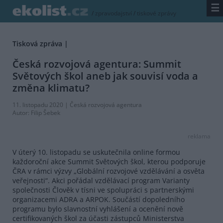
☰
/
zpravodajství
/
tiskové zprávy
Tisková zpráva |
Česká rozvojová agentura: Summit
Světových škol aneb jak souvisí voda a
změna klimatu?
11. listopadu 2020 |
Česká rozvojová agentura
Autor:
Filip Šebek
reklama
V úterý 10. listopadu se uskutečnila online formou
každoroční akce Summit Světových škol, kterou podporuje
ČRA v rámci výzvy „Globální rozvojové vzdělávání a osvěta
veřejnosti“. Akci pořádal vzdělávací program Varianty
společnosti Člověk v tísni ve spolupráci s partnerskými
organizacemi ADRA a ARPOK. Součástí dopoledního
programu bylo slavnostní vyhlášení a ocenění nově
certifikovaných škol za účasti zástupců Ministerstva