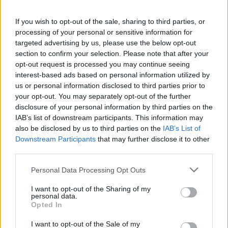
Koncept Světové školy je v České republice rozvíjen již od
If you wish to opt-out of the sale, sharing to third parties, or
roku 2006, kdy probíhal úspěšný evropský projekt Světová
processing of your personal or sensitive information for
škola, jehož se vedle České republiky účastnily i Velká
targeted advertising by us, please use the below opt-out
Británie, Polsko, Rakousko, Slovensko, Malta a Thajsko.
section to confirm your selection. Please note that after your
Cílem projektu bylo vytvořit mezinárodní síť škol, ve kterých
opt-out request is processed you may continue seeing
se studenti učí o globálních problémech. V současné době
spočívá unikátnost mezinárodního projektu Světová škola
interest-based ads based on personal information utilized by
mimo jiné v tom, že na něm dlouhodobě spolupracuje
us or personal information disclosed to third parties prior to
několik neziskových organizací. Projektu, který se snaží
your opt-out. You may separately opt-out of the further
prohloubit odborné znalosti pedagogů o globálních
disclosure of your personal information by third parties on the
problémech a rozvojové problematice a zvýšit motivaci
IAB’s list of downstream participants. This information may
začleňovat daná témata do školního kurikula, pomáhá i
also be disclosed by us to third parties on the
IAB’s List of
originální komiks vytvořený renomovaným českým
Downstream Participants
that may further disclose it to other
výtvarníkem Karlem Jeriem.
third parties.
reklama
Personal Data Processing Opt Outs
I want to opt-out of the Sharing of my
Filip Šebek
personal data.
Opted In
tisknout
poslat
I want to opt-out of the Sale of my