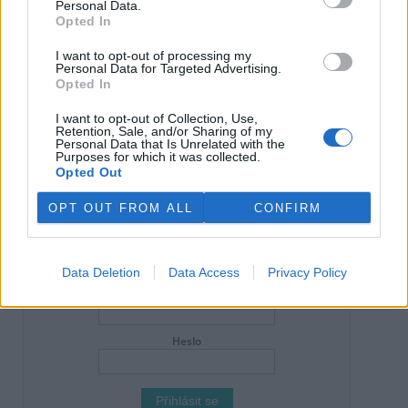
Personal Data.
Tento článek patří do kategorie |
Opted In
Klima
,
Lidstvo
I want to opt-out of processing my
Česká republika
Personal Data for Targeted Advertising.
Opted In
reklama
I want to opt-out of Collection, Use,
Retention, Sale, and/or Sharing of my
Personal Data that Is Unrelated with the
Online diskuse
Purposes for which it was collected.
Opted Out
Redakce Ekolistu vítá čtenářské názory, komentáře a postřehy. Tím,
že zde publikujete svůj příspěvek, se ale zároveň zavazujete
OPT OUT FROM ALL
CONFIRM
dodržovat
pravidla diskuse
. V případě porušení si redakce
vyhrazuje právo smazat diskusní příspěvěk
DO DISKUZE SE MŮŽETE ZAPOJIT PO PŘIHLÁŠENÍ
Data Deletion
Data Access
Privacy Policy
Uživatelský e-mail
Heslo