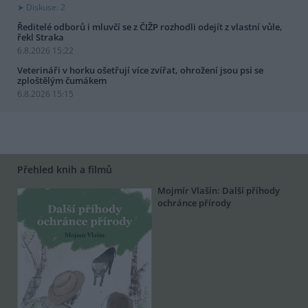
Diskuse: 2
Ředitelé odborů i mluvčí se z ČIŽP rozhodli odejít z vlastní vůle,
řekl Straka
6.8.2026 15:22
Veterináři v horku ošetřují více zvířat, ohrožení jsou psi se
zploštělým čumákem
6.8.2026 15:15
Přehled knih a filmů
Mojmír Vlašín: Další příhody
ochránce přírody