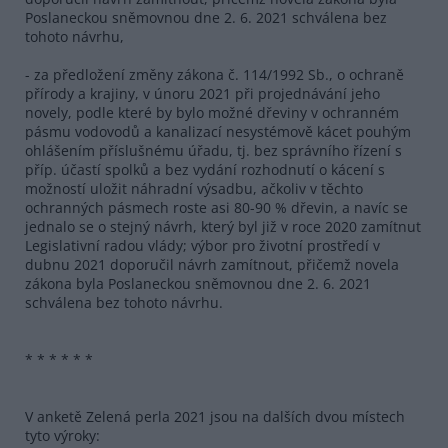
Poslaneckou sněmovnou dne 2. 6. 2021 schválena bez
tohoto návrhu,
- za předložení změny zákona č. 114/1992 Sb., o ochraně
přírody a krajiny, v únoru 2021 při projednávání jeho
novely, podle které by bylo možné dřeviny v ochranném
pásmu vodovodů a kanalizací nesystémově kácet pouhým
ohlášením příslušnému úřadu, tj. bez správního řízení s
příp. účastí spolků a bez vydání rozhodnutí o kácení s
možností uložit náhradní výsadbu, ačkoliv v těchto
ochranných pásmech roste asi 80-90 % dřevin, a navíc se
jednalo se o stejný návrh, který byl již v roce 2020 zamítnut
Legislativní radou vlády; výbor pro životní prostředí v
dubnu 2021 doporučil návrh zamítnout, přičemž novela
zákona byla Poslaneckou sněmovnou dne 2. 6. 2021
schválena bez tohoto návrhu.
* * * * * *
V anketě Zelená perla 2021 jsou na dalších dvou místech
tyto výroky: