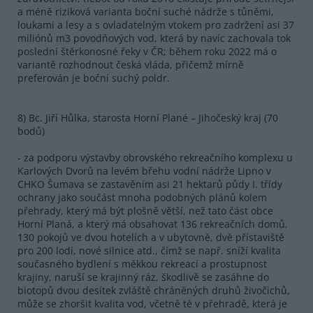
a méně riziková varianta boční suché nádrže s tůněmi,
loukami a lesy a s ovladatelným vtokem pro zadržení asi 37
miliónů m3 povodňových vod, která by navíc zachovala tok
poslední štěrkonosné řeky v ČR; během roku 2022 má o
variantě rozhodnout česká vláda, přičemž mírně
preferován je boční suchý poldr.
8) Bc. Jiří Hůlka, starosta Horní Plané – Jihočeský kraj (70
bodů)
- za podporu výstavby obrovského rekreačního komplexu u
Karlových Dvorů na levém břehu vodní nádrže Lipno v
CHKO Šumava se zastavěním asi 21 hektarů půdy I. třídy
ochrany jako součást mnoha podobných plánů kolem
přehrady, který má být plošně větší, než tato část obce
Horní Planá, a který má obsahovat 136 rekreačních domů,
130 pokojů ve dvou hotelích a v ubytovně, dvě přístaviště
pro 200 lodí, nové silnice atd., čímž se např. sníží kvalita
současného bydlení s měkkou rekreací a prostupnost
krajiny, naruší se krajinný ráz, škodlivě se zasáhne do
biotopů dvou desítek zvláště chráněných druhů živočichů,
může se zhoršit kvalita vod, včetně té v přehradě, která je