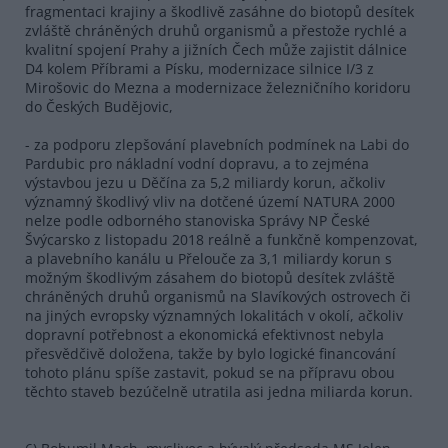
fragmentaci krajiny a škodlivě zasáhne do biotopů desítek
zvláště chráněných druhů organismů a přestože rychlé a
kvalitní spojení Prahy a jižních Čech může zajistit dálnice
D4 kolem Příbrami a Písku, modernizace silnice I/3 z
Mirošovic do Mezna a modernizace železničního koridoru
do Českých Budějovic,
- za podporu zlepšování plavebních podmínek na Labi do
Pardubic pro nákladní vodní dopravu, a to zejména
výstavbou jezu u Děčína za 5,2 miliardy korun, ačkoliv
významný škodlivý vliv na dotčené území NATURA 2000
nelze podle odborného stanoviska Správy NP České
Švýcarsko z listopadu 2018 reálně a funkčně kompenzovat,
a plavebního kanálu u Přelouče za 3,1 miliardy korun s
možným škodlivým zásahem do biotopů desítek zvláště
chráněných druhů organismů na Slavíkových ostrovech či
na jiných evropsky významných lokalitách v okolí, ačkoliv
dopravní potřebnost a ekonomická efektivnost nebyla
přesvědčivě doložena, takže by bylo logické financování
tohoto plánu spíše zastavit, pokud se na přípravu obou
těchto staveb bezúčelně utratila asi jedna miliarda korun.