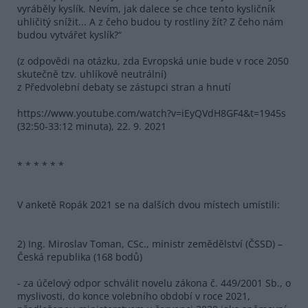
vyráběly kyslík. Nevím, jak dalece se chce tento kysličník
uhličitý snížit... A z čeho budou ty rostliny žít? Z čeho nám
budou vytvářet kyslík?“
(z odpovědi na otázku, zda Evropská unie bude v roce 2050
skutečně tzv. uhlíkově neutrální)
z Předvolební debaty se zástupci stran a hnutí
https://www.youtube.com/watch?v=iEyQVdH8GF4&t=1945s
(32:50-33:12 minuta), 22. 9. 2021
* * * * * *
V anketě Ropák 2021 se na dalších dvou místech umístili:
2) Ing. Miroslav Toman, CSc., ministr zemědělství (ČSSD) –
Česká republika (168 bodů)
- za účelový odpor schválit novelu zákona č. 449/2001 Sb., o
myslivosti, do konce volebního období v roce 2021,