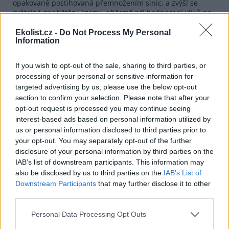
opakovaně postihovaná přemnožením sinic, a zvýší se
světelné znečištění území, přičemž při hodnocení vlivů na
životní prostředí, které začalo v prosinci 2020, nebyla
předložena kapacitně nižší varianta s vyšším podílem
Ekolist.cz -
Do Not Process My Personal
Information
přírodních složek, chybí analýza o souladu záměru s
krajinářskou územní studií kraje a nebyly posouzeny
kumulativní vlivy s dalšími stavbami v okolí: proti záměru je
If you wish to opt-out of the sale, sharing to third parties, or
několik místních spolků, které mj. sbírají podpisy pod
processing of your personal or sensitive information for
petici, přičemž Krajský úřad Jihočeského kraje v prosinci
targeted advertising by us, please use the below opt-out
2021 vrátil dokumentaci EIA k přepracování a k doplnění,
section to confirm your selection. Please note that after your
opt-out request is processed you may continue seeing
- za nečinnost prosadit změnu územního plánu, která by
zvýšila ochranu volné nezastavěné krajiny v okolí vodní
interest-based ads based on personal information utilized by
nádrže Lipno před zástavbou a lépe by zachovala kvalitu
us or personal information disclosed to third parties prior to
současného bydlení s měkkou rekreací.
your opt-out. You may separately opt-out of the further
disclosure of your personal information by third parties on the
IAB’s list of downstream participants. This information may
9) Mgr. Petr Borecký, radní pro veřejnou dopravu
also be disclosed by us to third parties on the
IAB’s List of
Středočeského kraje (STAN) – Středočeský kraj (64 bodů)
Downstream Participants
that may further disclose it to other
third parties.
- za zodpovědnost při schválení rozhodnutí Rady
Středočeského kraje v červnu 2021 o zrušení a omezení
Personal Data Processing Opt Outs
regionální železniční osobní dopravy na dvanácti tratích v
kraji od prosince 2021 s tvrzením, že jsou cestujícími málo