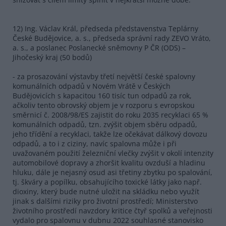
12) Ing. Václav Král, předseda představenstva Teplárny
České Budějovice, a. s., předseda správní rady ZEVO Vráto,
a. s., a poslanec Poslanecké sněmovny P ČR (ODS) –
Jihočeský kraj (50 bodů)
- za prosazování výstavby třetí největší české spalovny
komunálních odpadů v Novém Vrátě v Českých
Budějovicích s kapacitou 160 tisíc tun odpadů za rok,
ačkoliv tento obrovský objem je v rozporu s evropskou
směrnicí č. 2008/98/ES zajistit do roku 2035 recyklaci 65 %
komunálních odpadů, tzn. zvýšit objem sběru odpadů,
jeho třídění a recyklaci, takže lze očekávat dálkový dovozu
odpadů, a to i z ciziny, navíc spalovna může i při
uvažovaném použití železniční vlečky zvýšit v okolí intenzity
automobilové dopravy a zhoršit kvalitu ovzduší a hladinu
hluku, dále je nejasný osud asi třetiny zbytku po spalování,
tj. škváry a popílku, obsahujícího toxické látky jako např.
dioxiny, který bude nutné uložit na skládku nebo využít
jinak s dalšími riziky pro životní prostředí; Ministerstvo
životního prostředí navzdory kritice čtyř spolků a veřejnosti
vydalo pro spalovnu v dubnu 2022 souhlasné stanovisko