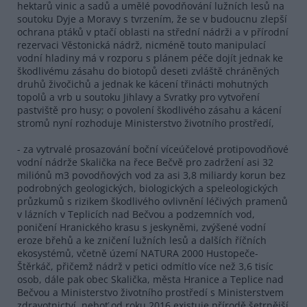
hektarů vinic a sadů a umělé povodňování lužních lesů na
soutoku Dyje a Moravy s tvrzením, že se v budoucnu zlepší
ochrana ptáků v ptačí oblasti na střední nádrži a v přírodní
rezervaci Věstonická nádrž, nicméně touto manipulací
vodní hladiny má v rozporu s plánem péče dojít jednak ke
škodlivému zásahu do biotopů deseti zvláště chráněných
druhů živočichů a jednak ke kácení třinácti mohutných
topolů a vrb u soutoku Jihlavy a Svratky pro vytvoření
pastviště pro husy; o povolení škodlivého zásahu a kácení
stromů nyní rozhoduje Ministerstvo životního prostředí,
- za vytrvalé prosazování boční víceúčelové protipovodňové
vodní nádrže Skalička na řece Bečvě pro zadržení asi 32
miliónů m3 povodňových vod za asi 3,8 miliardy korun bez
podrobných geologických, biologických a speleologických
průzkumů s rizikem škodlivého ovlivnění léčivých pramenů
v lázních v Teplicích nad Bečvou a podzemních vod,
poničení Hranického krasu s jeskyněmi, zvýšené vodní
eroze břehů a ke zničení lužních lesů a dalších říčních
ekosystémů, včetně území NATURA 2000 Hustopeče-
Štěrkáč, přičemž nádrž v petici odmítlo více než 3,6 tisíc
osob, dále pak obec Skalička, města Hranice a Teplice nad
Bečvou a Ministerstvo životního prostředí s Ministerstvem
zdravotnictví, neboť od roku 2016 existuje přírodě šetrnější