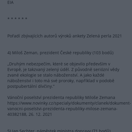
EIA
* * * * * *
Pořadí zbývajících autorů výroků ankety Zelená perla 2021
4) Miloš Zeman, prezident České republiky (103 bodů)
„Druhým nebezpečím, které se objevilo především v
Evropě, je takzvaný zelený úděl. Z původně seriózní vědy
zvané ekologie se stalo náboženství. A jako každé
náboženství i toto má své proroky, například v podobě
postpubertální dívčiny.“
Vánoční poselství prezidenta republiky Miloše Zemana
https://www.novinky.cz/specialy/dokumenty/clanek/dokument-
vanocni-poselstvi-prezidenta-republiky-milose-zemana-
40382188, 26. 12. 2021
5) Jan Sechter, náměstek ministra dopravy (71 bodů)