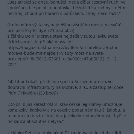
„Bez atrakcí se dnes, bohužel, nedá dělat cestovní ruch. Ve
společnosti je po nich poptávka, běžní lidé a rodiny s dětmi
nechtějí chodit po horách s batůžkem, chtějí něco zažít.“
(k důvodům výstavby nejdelšího visutého mostu na světě
pro pěší Sky Bridge 721 nad obcí)
z článku Dolní Morava staví nejdelší visutou lávku světa.
Kritici varují, že přiláká masy lidí
https://magazin.aktualne.cz/bydleni/architektura/dolni-
morava-bude-mit-nejdelsi-visuty-most-na-svete-
preklene/r~8cf5612a536011ec8a900cc47ab5f122, 3. 12.
2021
14) Libor Lukáš, předseda spolku Sdružení pro rozvoj
dopravní infrastruktury na Moravě, z. s., a zastupitel obce
Pitín (Trikolóra) (33 bodů)
„Do očí bijící katastrofální stav české legislativy umožňuje
komukoliv, kdekoliv a na cokoliv podat námitku či žalobu, a
to naprosto beztrestně, bez jakékoliv zodpovědnosti, byť se
ho kauza absolutně netýká.“
z článku Petici za dokončení D1 podepsalo deset tisíc lidí,