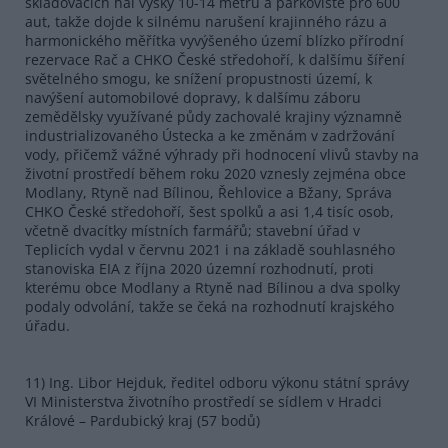
skladovacích hal výšky 10-14 metrů a parkoviště pro 600
aut, takže dojde k silnému narušení krajinného rázu a
harmonického měřítka vyvýšeného území blízko přírodní
rezervace Rač a CHKO České středohoří, k dalšímu šíření
světelného smogu, ke snížení propustnosti území, k
navýšení automobilové dopravy, k dalšímu záboru
zemědělsky využívané půdy zachovalé krajiny významně
industrializovaného Ústecka a ke změnám v zadržování
vody, přičemž vážné výhrady při hodnocení vlivů stavby na
životní prostředí během roku 2020 vznesly zejména obce
Modlany, Rtyně nad Bílinou, Řehlovice a Bžany, Správa
CHKO České středohoří, šest spolků a asi 1,4 tisíc osob,
včetně dvacítky místních farmářů; stavební úřad v
Teplicích vydal v červnu 2021 i na základě souhlasného
stanoviska EIA z října 2020 územní rozhodnutí, proti
kterému obce Modlany a Rtyně nad Bílinou a dva spolky
podaly odvolání, takže se čeká na rozhodnutí krajského
úřadu.
11) Ing. Libor Hejduk, ředitel odboru výkonu státní správy
VI Ministerstva životního prostředí se sídlem v Hradci
Králové – Pardubický kraj (57 bodů)