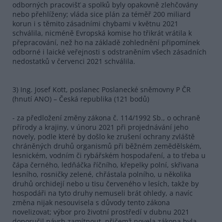
odborných pracovišť a spolků byly opakovně zlehčovány
nebo přehlíženy; vláda sice plán za téměř 200 miliard
korun i s těmito zásadními chybami v květnu 2021
schválila, nicméně Evropská komise ho třikrát vrátila k
přepracování, než ho na základě zohlednění připomínek
odborné i laické veřejnosti s odstraněním všech zásadních
nedostatků v červenci 2021 schválila.
3) Ing. Josef Kott, poslanec Poslanecké sněmovny P ČR
(hnutí ANO) – Česká republika (121 bodů)
- za předložení změny zákona č. 114/1992 Sb., o ochraně
přírody a krajiny, v únoru 2021 při projednávání jeho
novely, podle které by došlo ke zrušení ochrany zvláště
chráněných druhů organismů při běžném zemědělském,
lesnickém, vodním či rybářském hospodaření, a to třeba u
čápa černého, ledňáčka říčního, křepelky polní, skřivana
lesního, rosničky zelené, chřástala polního, u několika
druhů orchidejí nebo u tisu červeného v lesích, takže by
hospodáři na tyto druhy nemuseli brát ohledy, a navíc
změna nijak nesouvisela s důvody tento zákona
novelizovat; výbor pro životní prostředí v dubnu 2021
doporučil návrh zamítnout, přičemž novela zákona byla