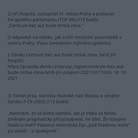
2) Jiří Pospíšil, zastupitel hl. města Prahy a poslanec
Evropského parlamentu (TOP 09) (173 bodů)
„Centrum bez aut bude mrtvá zóna.“
(z odpovědi na otázku, jak snížit množství automobilů v
centru Prahy, třeba zavedením mýtného systému)
z článku Centrum bez aut bude mrtvá zóna, tvrdí Jiří
Pospíšil
https://prazsky.denik.cz/zpravy_region/centrum-bez-aut-
bude-mrtva-zona-tvrdi-jiri-pospisil-20211017.html, 18. 10.
2021
3) Tomáš Jirsa, starosta Hluboké nad Vltavou a senátor
Senátu P ČR (ODS) (115 bodů)
„Netvrdím, že se klima nemění, ale je třeba se těmto
změnám pragmaticky přizpůsobovat, ne šílet. Že stoupne
hladina moří? Polovina Holandska žije „pod hladinou moře“
po staletí – a spokojeně.“