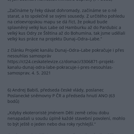
„Začínáme ty řeky dávat dohromady, začínáme se o ně
starat, a to společně se svými sousedy. Z určitého pohledu
na celoevropskou mapu se dá říct, že pokud bude
splavněný velký kus Labe od Hamburku až do Pardubic a
velký kus Odry ze Štětína až do Bohumína, tak jsme udělali
velký kus práce na projektu Dunaj–Odra–Labe.“
z článku Projekt kanálu Dunaj–Odra–Labe pokračuje i přes
nesouhlas samospráv
https://ct24.ceskatelevize.cz/domaci/3306871-projekt-
kanalu-dunaj-odra-labe-pokracuje-i-pres-nesouhlas-
samosprav, 4. 5. 2021
6) Andrej Babiš, předseda české vlády, poslanec
Poslanecké sněmovny P ČR a předseda hnutí ANO (63
bodů)
„Kdyby ekoteroristé jménem Děti země celou dobu
nenapadali u soudu úplně každé stavební povolení, mohlo
to být ještě o jeden nebo dva roky rychlejší.“