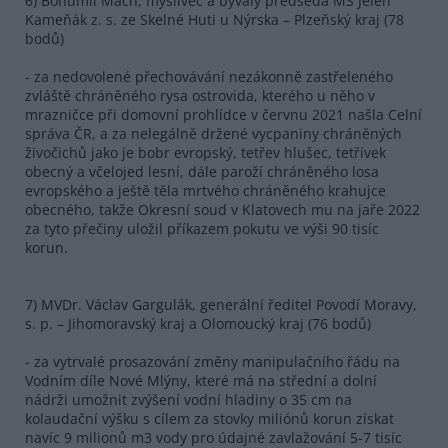
6) Bohumil Mach, myslivec a bývalý předseda MS Jelen
Kameňák z. s. ze Skelné Huti u Nýrska – Plzeňský kraj (78
bodů)
- za nedovolené přechovávání nezákonně zastřeleného
zvláště chráněného rysa ostrovida, kterého u něho v
mrazničce při domovní prohlídce v červnu 2021 našla Celní
správa ČR, a za nelegálně držené vycpaniny chráněných
živočichů jako je bobr evropský, tetřev hlušec, tetřívek
obecný a včelojed lesní, dále paroží chráněného losa
evropského a ještě těla mrtvého chráněného krahujce
obecného, takže Okresní soud v Klatovech mu na jaře 2022
za tyto přečiny uložil příkazem pokutu ve výši 90 tisíc
korun.
7) MVDr. Václav Gargulák, generální ředitel Povodí Moravy,
s. p. – Jihomoravský kraj a Olomoucký kraj (76 bodů)
- za vytrvalé prosazování změny manipulačního řádu na
Vodním díle Nové Mlýny, které má na střední a dolní
nádrži umožnit zvýšení vodní hladiny o 35 cm na
kolaudační výšku s cílem za stovky miliónů korun získat
navíc 9 milionů m3 vody pro údajné zavlažování 5-7 tisíc