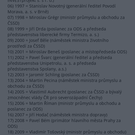
INVESTprojekt s. s r. o.)
06) 1997 = Stanislav Novotný (generální ředitel Povodí
Morava, a. s. v Brně)
07) 1998 = Miroslav Grégr (ministr průmyslu a obchodu za
ČSSD)
08) 1999 = Jiří Drda (poslanec za ODS a předseda
představenstva liberecké firmy Termizo, a. s.)
09) 2000 = Josef Běle (náměstek ministra životního
prostředí za ČSSD)
10) 2001 = Miroslav Beneš (poslanec a místopředseda ODS)
11) 2002 = Pavel Švarc (generální ředitel a předseda
představenstva Unipetrolu, a. s. a předseda
představenstva Spolany, a.s.)
12) 2003 = Jaromír Schling (poslanec za ČSSD)
13) 2004 = Martin Pecina (náměstek ministra průmyslu a
obchodu za ČSSD)
14) 2005 = Vlastimil Aubrecht (poslanec za ČSSD a bývalý
zmocněnec vlády ČR pro severozápadní Čechy)
15) 2006 = Martin Říman (ministr průmyslu a obchodu a
poslanec za ODS)
16) 2007 = Jiří Hodač (náměstek ministra dopravy)
17) 2008 = Pavel Bém (primátor hlavního města Prahy za
ODS)
18) 2009 = Vladimír Tošovský (ministr průmyslu a obchodu)