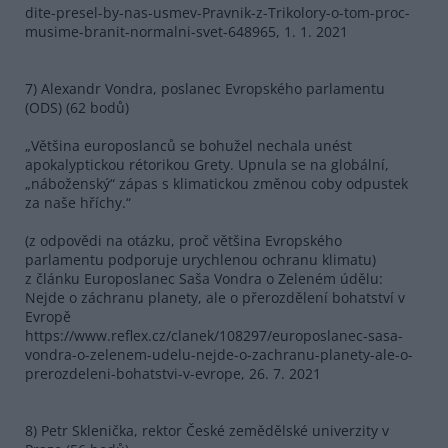
dite-presel-by-nas-usmev-Pravnik-z-Trikolory-o-tom-proc-
musime-branit-normalni-svet-648965, 1. 1. 2021
7) Alexandr Vondra, poslanec Evropského parlamentu
(ODS) (62 bodů)
„Většina europoslanců se bohužel nechala unést
apokalyptickou rétorikou Grety. Upnula se na globální,
„náboženský“ zápas s klimatickou změnou coby odpustek
za naše hříchy.“
(z odpovědi na otázku, proč většina Evropského
parlamentu podporuje urychlenou ochranu klimatu)
z článku Europoslanec Saša Vondra o Zeleném údělu:
Nejde o záchranu planety, ale o přerozdělení bohatství v
Evropě
https://www.reflex.cz/clanek/108297/europoslanec-sasa-
vondra-o-zelenem-udelu-nejde-o-zachranu-planety-ale-o-
prerozdeleni-bohatstvi-v-evrope, 26. 7. 2021
8) Petr Sklenička, rektor České zemědělské univerzity v