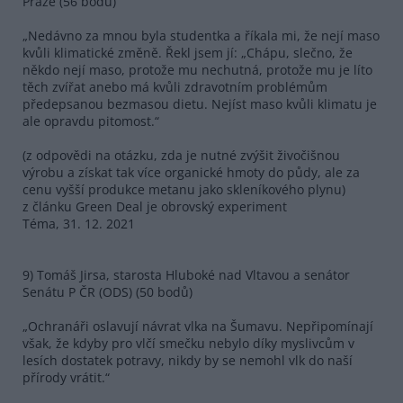
Praze (56 bodů)
„Nedávno za mnou byla studentka a říkala mi, že nejí maso
kvůli klimatické změně. Řekl jsem jí: „Chápu, slečno, že
někdo nejí maso, protože mu nechutná, protože mu je líto
těch zvířat anebo má kvůli zdravotním problémům
předepsanou bezmasou dietu. Nejíst maso kvůli klimatu je
ale opravdu pitomost.“
(z odpovědi na otázku, zda je nutné zvýšit živočišnou
výrobu a získat tak více organické hmoty do půdy, ale za
cenu vyšší produkce metanu jako skleníkového plynu)
z článku Green Deal je obrovský experiment
Téma, 31. 12. 2021
9) Tomáš Jirsa, starosta Hluboké nad Vltavou a senátor
Senátu P ČR (ODS) (50 bodů)
„Ochranáři oslavují návrat vlka na Šumavu. Nepřipomínají
však, že kdyby pro vlčí smečku nebylo díky myslivcům v
lesích dostatek potravy, nikdy by se nemohl vlk do naší
přírody vrátit.“