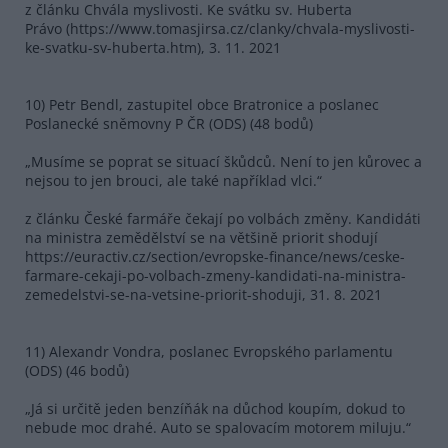
z článku Chvála myslivosti. Ke svátku sv. Huberta
Právo (https://www.tomasjirsa.cz/clanky/chvala-myslivosti-
ke-svatku-sv-huberta.htm), 3. 11. 2021
10) Petr Bendl, zastupitel obce Bratronice a poslanec
Poslanecké sněmovny P ČR (ODS) (48 bodů)
„Musíme se poprat se situací škůdců. Není to jen kůrovec a
nejsou to jen brouci, ale také například vlci.“
z článku České farmáře čekají po volbách změny. Kandidáti
na ministra zemědělství se na většině priorit shodují
https://euractiv.cz/section/evropske-finance/news/ceske-
farmare-cekaji-po-volbach-zmeny-kandidati-na-ministra-
zemedelstvi-se-na-vetsine-priorit-shoduji, 31. 8. 2021
11) Alexandr Vondra, poslanec Evropského parlamentu
(ODS) (46 bodů)
„Já si určitě jeden benzíňák na důchod koupím, dokud to
nebude moc drahé. Auto se spalovacím motorem miluju.“