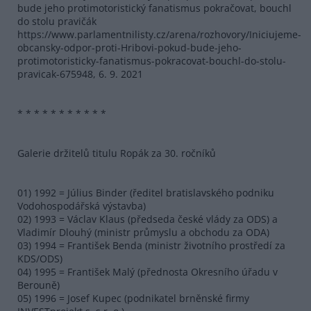
bude jeho protimotoristický fanatismus pokračovat, bouchl
do stolu pravičák
https://www.parlamentnilisty.cz/arena/rozhovory/Iniciujeme-
obcansky-odpor-proti-Hribovi-pokud-bude-jeho-
protimotoristicky-fanatismus-pokracovat-bouchl-do-stolu-
pravicak-675948, 6. 9. 2021
* * * * * * * * * * *
Galerie držitelů titulu Ropák za 30. ročníků
01) 1992 = Július Binder (ředitel bratislavského podniku
Vodohospodářská výstavba)
02) 1993 = Václav Klaus (předseda české vlády za ODS) a
Vladimír Dlouhý (ministr průmyslu a obchodu za ODA)
03) 1994 = František Benda (ministr životního prostředí za
KDS/ODS)
04) 1995 = František Malý (přednosta Okresního úřadu v
Berouně)
05) 1996 = Josef Kupec (podnikatel brněnské firmy