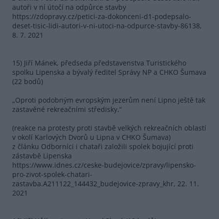
autoři v ní útočí na odpůrce stavby
https://zdopravy.cz/petici-za-dokonceni-d1-podepsalo-
deset-tisic-lidi-autori-v-ni-utoci-na-odpurce-stavby-86138,
8. 7. 2021
15) Jiří Mánek, předseda představenstva Turistického
spolku Lipenska a bývalý ředitel Správy NP a CHKO Šumava
(22 bodů)
„Oproti podobným evropským jezerům není Lipno ještě tak
zastavěné rekreačními středisky.“
(reakce na protesty proti stavbě velkých rekreačních oblastí
v okolí Karlových Dvorů u Lipna v CHKO Šumava)
z článku Odborníci i chataři založili spolek bojující proti
zástavbě Lipenska
https://www.idnes.cz/ceske-budejovice/zpravy/lipensko-
pro-zivot-spolek-chatari-
zastavba.A211122_144432_budejovice-zpravy_khr, 22. 11.
2021