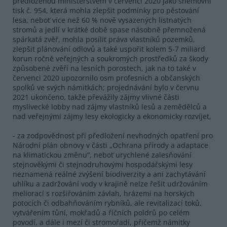
předloženou ministerstvem v červenci 2020 jako sněmovní
tisk č. 954, která mohla zlepšit podmínky pro pěstování
lesa, neboť více než 60 % nově vysazených listnatých
stromů a jedlí v krátké době spase násobně přemnožená
spárkatá zvěř, mohla posílit práva vlastníků pozemků,
zlepšit plánování odlovů a také uspořit kolem 5-7 miliard
korun ročně veřejných a soukromých prostředků za škody
způsobené zvěří na lesních porostech, jak na to také v
červenci 2020 upozornilo osm profesních a občanských
spolků ve svých námitkách; projednávání bylo v červnu
2021 ukončeno, takže převážily zájmy vlivné části
myslivecké lobby nad zájmy vlastníků lesů a zemědělců a
nad veřejnými zájmy lesy ekologicky a ekonomicky rozvíjet,
- za zodpovědnost při předložení nevhodných opatření pro
Národní plán obnovy v části „Ochrana přírody a adaptace
na klimatickou změnu“, neboť urychlené zalesňování
stejnověkými či stejnodruhovými hospodářskými lesy
neznamená reálné zvýšení biodiverzity a ani zachytávání
uhlíku a zadržování vody v krajině nelze řešit udržováním
meliorací s rozšiřováním závlah, hrázemi na horských
potocích či odbahňováním rybníků, ale revitalizací toků,
vytvářením tůní, mokřadů a říčních poldrů po celém
povodí, a dále i mezí či stromořadí, přičemž námitky