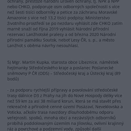
ochrany, přestože národní úroveň ochrany, tj. NPR a NPP
nebo CHKO, podporuje osm odborných společností s více
než šesti tisíci odborníky a petice za záchranu Moravské
Amazonie s více než 13,2 tisíci podpisy; Ministerstvo
životního prostředí se po nezdaru vyhlásit zde CHKO zatím
marně snaží od října 2019 vyhlásit Národní přírodní
rezervaci Lanžhotské pralesy a od března 2020 Národní
přírodní památku Soutok, neboť Lesy ČR, s. p., a město
Lanžhot s oběma návrhy nesouhlasí.
5) Mgr. Martin Kupka, starosta obce Líbeznice, náměstek
hejtmanky Středočeského kraje a poslanec Poslanecké
sněmovny P ČR (ODS) – Středočeský kraj a Ústecký kraj (89
bodů)
- za podporu rychlejší přípravy a povolování středočeské
trasy dálnice D3 z Prahy na jih do Nové Hospody délky více
než 59 km za asi 38 miliard korun, která se má stavět přes
rekreačně a přírodně cenné území Posázaví, Neveklovska a
Voticka, ačkoliv trasa navzdory dlouhodobému odporu
veřejnosti, spolků, mnoha obcí a nezávislých odborníků
probíhá poddolovaným územím na Jílovsku, ovlivní krajinný
ráz a povrchové a podzemní vody, způsobí další