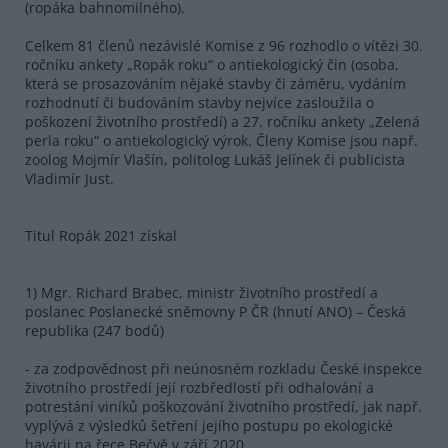
(ropáka bahnomilného).
Celkem 81 členů nezávislé Komise z 96 rozhodlo o vítězi 30.
ročníku ankety „Ropák roku“ o antiekologický čin (osoba,
která se prosazováním nějaké stavby či záměru, vydáním
rozhodnutí či budováním stavby nejvíce zasloužila o
poškození životního prostředí) a 27. ročníku ankety „Zelená
perla roku“ o antiekologický výrok. Členy Komise jsou např.
zoolog Mojmír Vlašín, politolog Lukáš Jelínek či publicista
Vladimír Just.
Titul Ropák 2021 získal
1) Mgr. Richard Brabec, ministr životního prostředí a
poslanec Poslanecké sněmovny P ČR (hnutí ANO) – Česká
republika (247 bodů)
- za zodpovědnost při neúnosném rozkladu České inspekce
životního prostředí její rozbředlostí při odhalování a
potrestání viníků poškozování životního prostředí, jak např.
vyplývá z výsledků šetření jejího postupu po ekologické
havárii na řece Bečvě v září 2020,