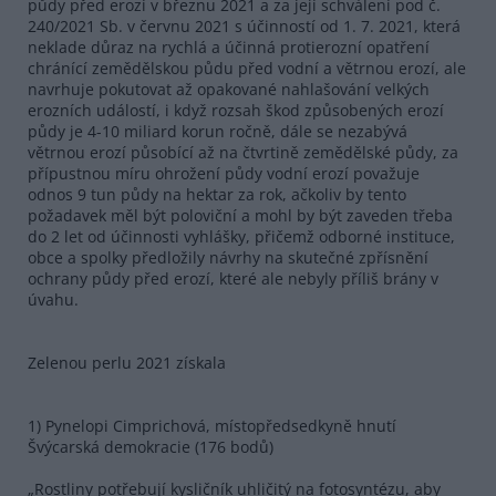
půdy před erozí v březnu 2021 a za její schválení pod č.
240/2021 Sb. v červnu 2021 s účinností od 1. 7. 2021, která
neklade důraz na rychlá a účinná protierozní opatření
chránící zemědělskou půdu před vodní a větrnou erozí, ale
navrhuje pokutovat až opakované nahlašování velkých
erozních událostí, i když rozsah škod způsobených erozí
půdy je 4-10 miliard korun ročně, dále se nezabývá
větrnou erozí působící až na čtvrtině zemědělské půdy, za
přípustnou míru ohrožení půdy vodní erozí považuje
odnos 9 tun půdy na hektar za rok, ačkoliv by tento
požadavek měl být poloviční a mohl by být zaveden třeba
do 2 let od účinnosti vyhlášky, přičemž odborné instituce,
obce a spolky předložily návrhy na skutečné zpřísnění
ochrany půdy před erozí, které ale nebyly příliš brány v
úvahu.
Zelenou perlu 2021 získala
1) Pynelopi Cimprichová, místopředsedkyně hnutí
Švýcarská demokracie (176 bodů)
„Rostliny potřebují kysličník uhličitý na fotosyntézu, aby