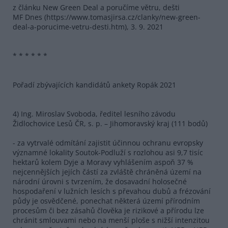
z článku New Green Deal a poručíme větru, dešti
MF Dnes (https://www.tomasjirsa.cz/clanky/new-green-
deal-a-porucime-vetru-desti.htm), 3. 9. 2021
* * * * * *
Pořadí zbývajících kandidátů ankety Ropák 2021
4) Ing. Miroslav Svoboda, ředitel lesního závodu
Židlochovice Lesů ČR, s. p. – Jihomoravský kraj (111 bodů)
- za vytrvalé odmítání zajistit účinnou ochranu evropsky
významné lokality Soutok-Podluží s rozlohou asi 9,7 tisíc
hektarů kolem Dyje a Moravy vyhlášením aspoň 37 %
nejcennějších jejích částí za zvláště chráněná území na
národní úrovni s tvrzením, že dosavadní holosečné
hospodaření v lužních lesích s převahou dubů a frézování
půdy je osvědčené, ponechat některá území přírodním
procesům či bez zásahů člověka je rizikové a přírodu lze
chránit smlouvami nebo na menší ploše s nižší intenzitou