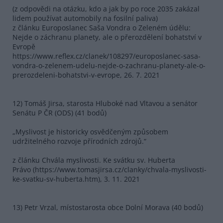
(z odpovědi na otázku, kdo a jak by po roce 2035 zakázal
lidem používat automobily na fosilní paliva)
z článku Europoslanec Saša Vondra o Zeleném údělu:
Nejde o záchranu planety, ale o přerozdělení bohatství v
Evropě
https://www.reflex.cz/clanek/108297/europoslanec-sasa-
vondra-o-zelenem-udelu-nejde-o-zachranu-planety-ale-o-
prerozdeleni-bohatstvi-v-evrope, 26. 7. 2021
12) Tomáš Jirsa, starosta Hluboké nad Vltavou a senátor
Senátu P ČR (ODS) (41 bodů)
„Myslivost je historicky osvědčeným způsobem
udržitelného rozvoje přírodních zdrojů.“
z článku Chvála myslivosti. Ke svátku sv. Huberta
Právo (https://www.tomasjirsa.cz/clanky/chvala-myslivosti-
ke-svatku-sv-huberta.htm), 3. 11. 2021
13) Petr Vrzal, místostarosta obce Dolní Morava (40 bodů)