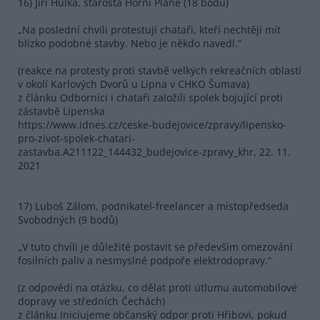
16) Jiří Hůlka, starosta Horní Plané (18 bodů)
„Na poslední chvíli protestují chataři, kteří nechtějí mít
blízko podobné stavby. Nebo je někdo navedl.“
(reakce na protesty proti stavbě velkých rekreačních oblastí
v okolí Karlových Dvorů u Lipna v CHKO Šumava)
z článku Odborníci i chataři založili spolek bojující proti
zástavbě Lipenska
https://www.idnes.cz/ceske-budejovice/zpravy/lipensko-
pro-zivot-spolek-chatari-
zastavba.A211122_144432_budejovice-zpravy_khr, 22. 11.
2021
17) Luboš Zálom, podnikatel-freelancer a místopředseda
Svobodných (9 bodů)
„V tuto chvíli je důležité postavit se především omezování
fosilních paliv a nesmyslné podpoře elektrodopravy.“
(z odpovědi na otázku, co dělat proti útlumu automobilové
dopravy ve středních Čechách)
z článku Iniciujeme občanský odpor proti Hřibovi, pokud