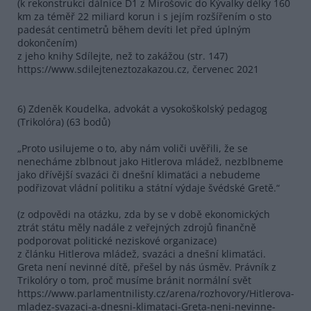
(k rekonstrukci dálnice D1 z Mirošovic do Kývalky délky 160
km za téměř 22 miliard korun i s jejím rozšířením o sto
padesát centimetrů během devíti let před úplným
dokončením)
z jeho knihy Sdílejte, než to zakážou (str. 147)
https://www.sdilejteneztozakazou.cz, červenec 2021
6) Zdeněk Koudelka, advokát a vysokoškolský pedagog
(Trikolóra) (63 bodů)
„Proto usilujeme o to, aby nám voliči uvěřili, že se
nenecháme zblbnout jako Hitlerova mládež, nezblbneme
jako dřívější svazáci či dnešní klimaťáci a nebudeme
podřizovat vládní politiku a státní výdaje švédské Gretě.“
(z odpovědi na otázku, zda by se v době ekonomických
ztrát státu měly nadále z veřejných zdrojů finančně
podporovat politické neziskové organizace)
z článku Hitlerova mládež, svazáci a dnešní klimaťáci.
Greta není nevinné dítě, přešel by nás úsměv. Právník z
Trikolóry o tom, proč musíme bránit normální svět
https://www.parlamentnilisty.cz/arena/rozhovory/Hitlerova-
mladez-svazaci-a-dnesni-klimataci-Greta-neni-nevinne-