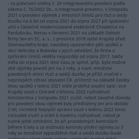
- za potvrzení změny č. 29 integrovaného povolení podle
zákona č. 76/2002 Sb., o integrované prevenci, v listopadu
2021 o povolení výjimek z emisních limitů pro rtuť a oxidy
dusíku na 6 let od srpna 2021 do srpna 2027 při spalování
uhlí v částečně modernizované elektrárně Chvaletice na
Pardubicku, kterou v červenci 2021 na základě žádosti
firmy Sev.en EC, a. s., z prosince 2018 vydal Krajský úřad
Olomouckého kraje, navzdory upozornění pěti spolků a
obcí Veltruby a Bukovka v jejich odvolání, že firma o
zpřísnění limitů věděla nejpozději od srpna 2017, takže
měla do srpna 2021 dost času je splnit, příp. bylo možné
obě výjimky povolit jen na 2 roky, a navíc množství
povolených emisí rtuti a oxidů dusíku je příliš značné v
neprospěch zdraví obyvatel ČR, přičemž na základě žaloby
dvou spolků v lednu 2021 stále probíhá soudní spor; sice
Krajský soud v Ostravě v březnu 2022 rozhodnutí
ministerstva z listopadu 2021 zrušil, neboť závažné důvody
pro povolení obou výjimek byly předloženy jen pro období
2 let, nicméně Nejvyšší správní soud v květnu 2022 tento
rozsudek zrušil a vrátil k novému rozhodnutí, neboť je
nutné ještě zohlednit, že při pravidelných kontrolách
během 6 lety a za možnosti kontroly plnění výjimky za 3
roky se množství vypouštěné rtuti a oxidů dusíku bude
snižovat s cílem limity splnit v nejkratší možné době.