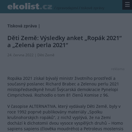
☰
/
zpravodajství
/
tiskové zprávy
Tisková zpráva |
Děti Země: Výsledky anket „Ropák 2021“
a „Zelená perla 2021“
24. června 2022 |
Děti Země
reklama
Ropáka 2021 získal bývalý ministr životního prostředí a
současný poslanec Richard Brabec a Zelenou perlu 2021
místopředsedkyně hnutí Švýcarská demokracie Pynelopi
Cimprichová. Rozhodlo o tom 81 členů Komise z 96.
V časopise ALTERNATIVA, který vydávaly Děti Země, byly v
roce 1992 poprvé publikovány materiály „Spolku
krušnohorských ropáků“, z nichž vyplývá, že na Zemi
dochází k dichotomii dvou vysoce vyspělých druhů – Homo
sapiens sapiens (člověka moudrého) a Petroleus mostensis