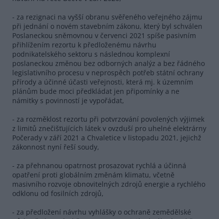
- za rezignaci na vyšší obranu svěřeného veřejného zájmu
při jednání o novém stavebním zákonu, který byl schválen
Poslaneckou sněmovnou v červenci 2021 spíše pasivním
přihlížením rezortu k předloženému návrhu
podnikatelského sektoru s následnou komplexní
poslaneckou změnou bez odborných analýz a bez řádného
legislativního procesu v neprospěch potřeb státní ochrany
přírody a účinné účasti veřejnosti, která mj. k územním
plánům bude moci předkládat jen připomínky a ne
námitky s povinností je vypořádat,
- za rozměklost rezortu při potvrzování povolených výjimek
z limitů znečišťujících látek v ovzduší pro uhelné elektrárny
Počerady v září 2021 a Chvaletice v listopadu 2021, jejichž
zákonnost nyní řeší soudy,
- za přehnanou opatrnost prosazovat rychlá a účinná
opatření proti globálním změnám klimatu, včetně
masivního rozvoje obnovitelných zdrojů energie a rychlého
odklonu od fosilních zdrojů,
- za předložení návrhu vyhlášky o ochraně zemědělské