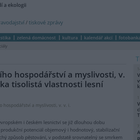
í a ekologii
ravodajství
/
tiskové zprávy
istika
zelená domácnost
kultura
kalendář akcí
fotobank
ciály
1
ho hospodářství a myslivosti, v.
V
v
ka tisolistá vlastnosti lesní
k
1
V
hospodářství a myslivosti, v. v. i.
c
T
 evropském i českém lesnictví se již dlouhou dobu
7
produkční potenciál objemový i hodnotový, stabilizační
A
uchý způsob pěstování, v podstatě srovnatelný se smrkem
p