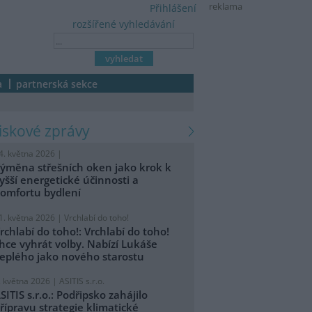
reklama
Přihlášení
rozšířené vyhledávání
a
partnerská sekce
tiskové zprávy
4. května 2026 |
ýměna střešních oken jako krok k
yšší energetické účinnosti a
omfortu bydlení
1. května 2026 |
Vrchlabí do toho!
rchlabí do toho!: Vrchlabí do toho!
hce vyhrát volby. Nabízí Lukáše
eplého jako nového starostu
. května 2026 |
ASITIS s.r.o.
SITIS s.r.o.: Podřipsko zahájilo
řípravu strategie klimatické