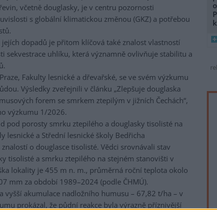
o
evin, včetně douglasky, je v centru pozornosti
P
souvislosti s globální klimatickou změnou (GKZ) a potřebou
k
stů.
jejích dopadů je přitom klíčová také znalost vlastností
ti sekvestrace uhlíku, která významně ovlivňuje stabilitu a
ů.
re
 Praze, Fakulty lesnické a dřevařské, se ve svém výzkumu
dou. Výsledky zveřejnili v článku „Zlepšuje douglaska
umusových forem se smrkem ztepilým v jižních Čechách“,
kého výzkumu 1/2026.
d pod porosty smrku ztepilého a douglasky tisolisté na
y lesnické a Střední lesnické školy Bedřicha
znalostí o douglasce tisolisté. Vědci srovnávali stav
tisolisté a smrku ztepilého na stejném stanovišti v
ka lokality je 455 m n. m., průměrná roční teplota okolo
 607 mm za období 1989–2024 (podle ČHMÚ).
a vyšší akumulace nadložního humusu – 67,82 t/ha – v
umu prokázal, že půdní reakce byla výrazně příznivější
le douglasky se uplatňuje v jehličnatých porostech, v