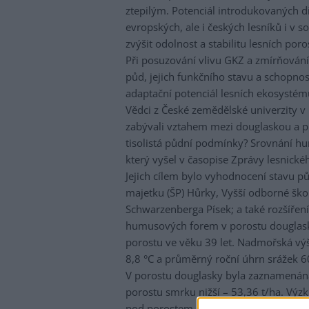
ztepilým. Potenciál introdukovaných dř
evropských, ale i českých lesníků i v 
zvýšit odolnost a stabilitu lesních poro
Při posuzování vlivu GKZ a zmírňování 
půd, jejich funkčního stavu a schopnos
adaptační potenciál lesních ekosystém
Vědci z České zemědělské univerzity v
zabývali vztahem mezi douglaskou a pů
tisolistá půdní podmínky? Srovnání h
který vyšel v časopise Zprávy lesnic
Jejich cílem bylo vyhodnocení stavu pů
majetku (ŠP) Hůrky, Vyšší odborné škol
Schwarzenberga Písek; a také rozšíření 
humusových forem v porostu douglasky 
porostu ve věku 39 let. Nadmořská výš
8,8 °C a průměrný roční úhrn srážek
V porostu douglasky byla zaznamenán
porostu smrku nižší – 53,36 t/ha. Výzk
pod porostem douglasky. Meliorační ro