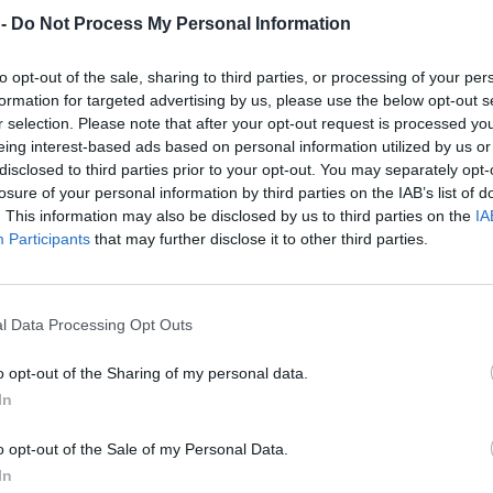
 mírně acidifikačním (okyselujícím) trendem. Vědci na
 -
Do Not Process My Personal Information
 douglasky a jeho transformace příznivě ovlivňuje
e smrkem.
to opt-out of the sale, sharing to third parties, or processing of your per
formation for targeted advertising by us, please use the below opt-out s
ru indikuje bohatší opad, ale i rychlejší transformaci
r selection. Please note that after your opt-out request is processed y
Obsah přístupného draslíku byl rovněž významně vyšší
T
eing interest-based ads based on personal information utilized by us or
číku byl významně nižší pod smrkem. Vcelku vykazovaly
z
disclosed to third parties prior to your opt-out. You may separately opt-
ivější stav daný nižší aciditou a vyšším obsahem
6
losure of your personal information by third parties on the IAB’s list of
však nutno chápat ve vztahu k domácím jehličnatým
. This information may also be disclosed by us to third parties on the
IA
Participants
that may further disclose it to other third parties.
E
ivně rostoucích douglaskových porostů je možno
p
v
živin z půdy a dopad na dynamiku půdního dusíku, což se
6
rakteru fytocenóz.
l Data Processing Opt Outs
ůd je sice příznivější ve srovnání se smrkem, ale celkově
C
p
 je dáno intenzivním růstem a využíváním kořenového
o opt-out of the Sharing of my personal data.
5
traně přispívá kořenový systém ke značné stabilizaci
In
 eliminovat pěstováním douglasky ve smíšených porostech,
y se pohybuje v rozmezí 20–40 %.
o opt-out of the Sale of my Personal Data.
vé studie z jižních Čech tak, že se potvrdil ve vztahu ke
In