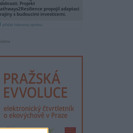
dolnosti. Projekt
athways2Resilience propojil adaptaci
rajiny s budoucími investicemi.
přidat tiskovou zprávu
klama