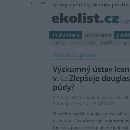
reklama
zprávy o přírodě, životním prostřed
/
zp
titulní strana
zpravodajství
public
zprávy
tiskové zprávy
co píší jiní
spe
Tiskové zprávy
Výzkumný ústav lesní
v. i.: Zlepšuje douglas
půdy?
3. června 2026 |
Výzkumný ústav lesního 
Autor:
Jan Řezáč
, tel: 724576008
O vyšším využití douglasky tisolisté v
diskutuje. Důvodem je její mimořádný 
funkce v porostech i relativně jednod