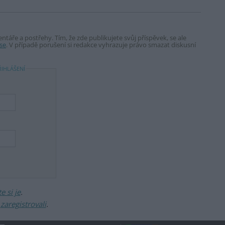
táře a postřehy. Tím, že zde publikujete svůj příspěvek, se ale
se
. V případě porušení si redakce vyhrazuje právo smazat diskusní
ŘIHLÁŠENÍ
 si je
.
ž
zaregistrovali
.