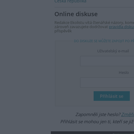
Česká republika
Online diskuse
Redakce Ekolistu vítá čtenářské názory, komen
zároveň zavazujete dodržovat
pravidla disku
příspěvěk
DO DISKUZE SE MŮŽETE ZAPOJIT PO P
Uživatelský e-mail
Heslo
Zapomněli jste heslo?
Změňte
Přihlásit se mohou jen ti, kteří se ji