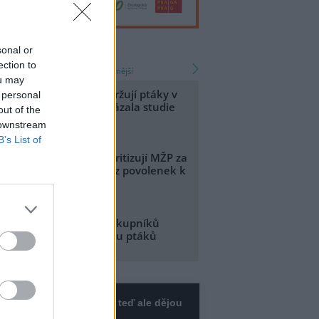
sonal or
zprávy
ection to
nejnovější
nejčtenější
ou may
radiční záhumenky udržují ptáky v
 personal
emědělské krajině, ukázala studie
out of the
.8.2026 01:23
 downstream
Diskuse: 1
B’s List of
kologické organizace kritizují MŽP za
řesun peněz z výnosů z povolenek k
elkým firmám
.8.2026 01:17
elníci odhalili gang překupníků
apoušků, zajistili stovku ptáků
.8.2026 20:13