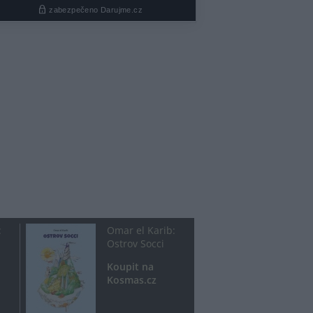
:
Omar el Karib:
Ostrov Socci
Koupit na
Kosmas.cz