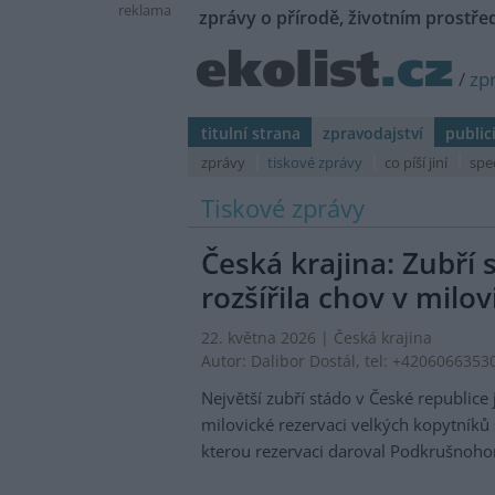
reklama
zprávy o přírodě, životním prostřed
/
zp
titulní strana
zpravodajství
public
zprávy
tiskové zprávy
co píší jiní
spe
Tiskové zprávy
Česká krajina: Zubř
rozšířila chov v milov
22. května 2026 |
Česká krajina
Autor:
Dalibor Dostál
, tel: +4206066353
Největší zubří stádo v České republice 
milovické rezervaci velkých kopytníků 
kterou rezervaci daroval Podkrušnoh