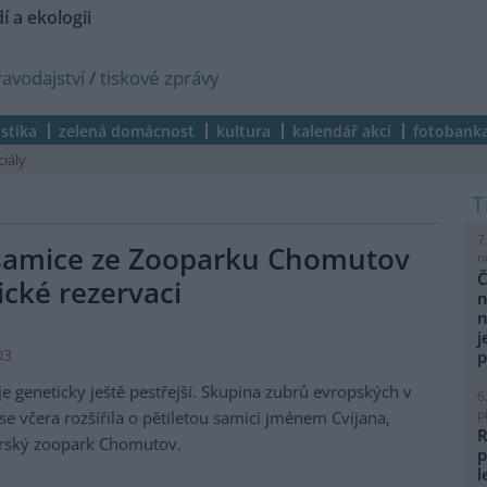
í a ekologii
ravodajství
/
tiskové zprávy
istika
zelená domácnost
kultura
kalendář akcí
fotobank
ciály
7
í samice ze Zooparku Chomutov
n
Č
ické rezervaci
n
n
j
03
p
je geneticky ještě pestřejší. Skupina zubrů evropských v
6
p
se včera rozšířila o pětiletou samici jménem Cvijana,
R
orský zoopark Chomutov.
p
l