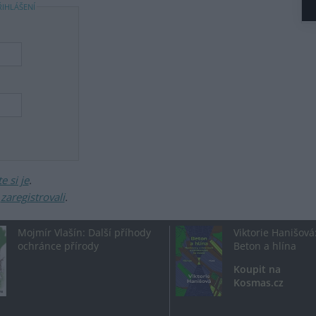
ŘIHLÁŠENÍ
 si je
.
ž
zaregistrovali
.
Mojmír Vlašín: Další příhody
Viktorie Hanišová
ochránce přírody
Beton a hlína
Koupit na
Kosmas.cz