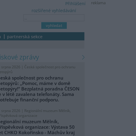
reklama
Přihlášení
rozšířené vyhledávání
a
partnerská sekce
tiskové zprávy
. srpna 2026 |
Česká společnost pro ochranu
etopýrů
eská společnost pro ochranu
etopýrů: „Pomoc, máme v domě
etopýry!“ Bezplatná poradna ČESON
e v létě zavalena telefonáty. Sama
otřebuje finanční podporu.
. srpna 2026 |
Regionální muzeum Mělník,
říspěvková organizace
egionální muzeum Mělník,
říspěvková organizace: Výstava 50
et CHKO Kokořínsko - Máchův kraj