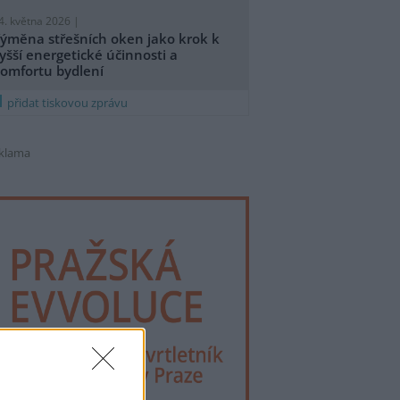
4. května 2026 |
ýměna střešních oken jako krok k
yšší energetické účinnosti a
omfortu bydlení
přidat tiskovou zprávu
klama