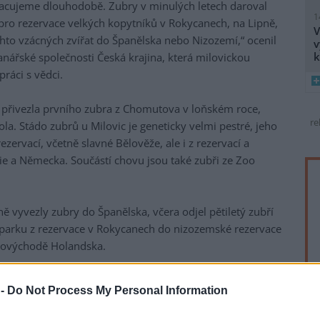
cujeme dlouhodobě. Zubry v minulých letech daroval
1
 pro rezervace velkých kopytníků v Rokycanech, na Lipně,
V
chto vzácných zvířat do Španělska nebo Nizozemí,“ ocenil
v
k
ranářské společnosti Česká krajina, která milovickou
práci s vědci.
 přivezla prvního zubra z Chomutova v loňském roce,
re
la. Stádo zubrů u Milovic je geneticky velmi pestré, jeho
ezervací, včetně slavné Bělověže, ale i z rezervací a
ie a Německa. Součástí chovu jsou také zubři ze Zoo
 vyvezly zubry do Španělska, včera odjel pětiletý zubří
rku z rezervace v Rokycanech do nizozemské rezervace
ihovýchodě Holandska.
kým obratlovcem Evropy. Zubři byli po první světové
 -
Do Not Process My Personal Information
díky chovu v zajetí, tedy v oborách a zoologických
ačali vracet do volné přírody. Největší chov zubrů v České