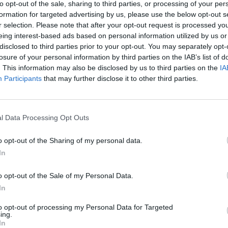
to opt-out of the sale, sharing to third parties, or processing of your per
kém prostoru Milovice, v současnosti tam žije na pět
formation for targeted advertising by us, please use the below opt-out s
r selection. Please note that after your opt-out request is processed y
eing interest-based ads based on personal information utilized by us or
 roce 1975. První chovnou skupinu tvořil jeden samec a
disclosed to third parties prior to your opt-out. You may separately opt-
la desítky zvířat. Chov zubrů u Milovic byl založen v roce
losure of your personal information by third parties on the IAB’s list of
. This information may also be disclosed by us to third parties on the
IA
ů, jeden býk a sedm samic.
Participants
that may further disclose it to other third parties.
C
d
kopytníků do české přírody může veřejnost přispět
n
ine.cz .
7
l Data Processing Opt Outs
 na projektech spojených s ochranou přírody spolupracuje
M
o opt-out of the Sharing of my personal data.
ie věd České republiky, Jihočeské univerzity v Českých
a
In
aze, Ústavu biologie obratlovců Akademie věd České
a
 města Prahy, Zoo Liberec, České zemědělské univerzity v
7
o opt-out of the Sale of my Personal Data.
sarykovy univerzity v Brně a dalších odborných institucí.
In
U
r
opytníků podporuje Akademie věd ČR v rámci programu
to opt-out of processing my Personal Data for Targeted
m
ing.
ajiny, dále společnosti Nadace PPF, Nadace Kooperativa,
7
In
N, JRD, CTP, Nadace O, Nadační fond rodiny Malých,