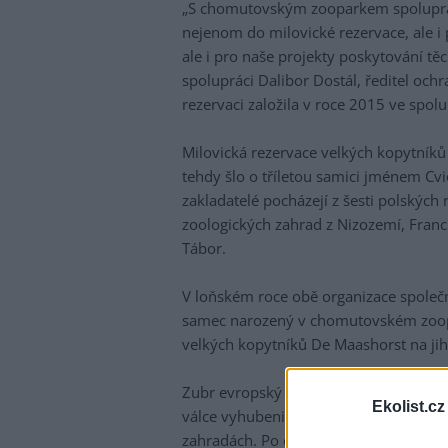
„S chomutovským zooparkem spolupra
nejenom do milovické rezervace, ale i
ale i pro naše projekty poskytování tě
spolupráci Dalibor Dostál, ředitel och
rezervaci založila v roce 2015 ve spolu
Milovická rezervace velkých kopytníků
tehdy šlo o tříletou samici jménem Cvio
zakladatelé pocházejí z šesti polských r
zoologických zahrad z Nizozemí, Franc
Tábor.
V loňském roce obě organizace společně
samec narozený v chomutovském zoopa
velkých kopytníků De Maashorst na j
Zubr evropský je největším suchozems
Ekolist.cz
válce vyhubeni v přírodě a přežili jen 
zahradách. Po druhé světové válce se z