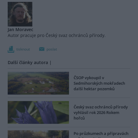
Jan Moravec
Autor pracuje pro Český svaz ochránců přírody.
tisknout
poslat
Další články autora |
ČSOP vykoupil v
Sedmihorských mokřadech
další hektar pozemků
Český svaz ochránců přírody
vyhlásil rok 2026 Rokem
hořců
Po průzkumech a přípravách