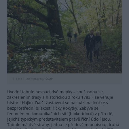
Foto |
Jan Moravec /
ČSOP
Úvodní tabule nesoucí dvě mapky – současnou se
zakreslením trasy a historickou z roku 1783 – se věnuje
historií Hájku. Další zastavení se nachází na loučce v
bezprostřední blízkosti říčky Rokytky. Zabývá se
fenoménem komunikačních sítí (biokoridorů) v přírodě,
jejichž typickým představitelem právě říční údolí jsou.
Tabule má dvě strany: jedna je především popisná, druhá