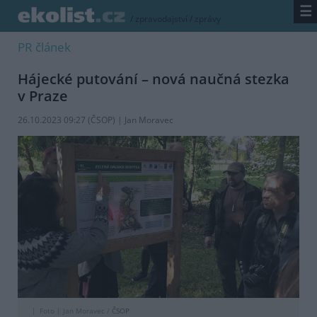
☰
/
zpravodajství
/
zprávy
PR článek
Hájecké putování – nová naučná stezka
v Praze
26.10.2023 09:27 (ČSOP) | Jan Moravec
Foto |
Jan Moravec /
ČSOP