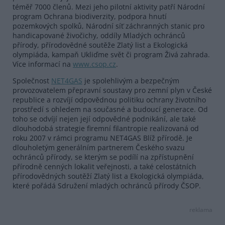
téměř 7000 členů. Mezi jeho pilotní aktivity patří Národní
program Ochrana biodiverzity, podpora hnutí
pozemkových spolků, Národní síť záchranných stanic pro
handicapované živočichy, oddíly Mladých ochránců
přírody, přírodovědné soutěže Zlatý list a Ekologická
olympiáda, kampaň Ukliďme svět či program Živá zahrada.
Více informací na
www.csop.cz
.
Společnost
NET4GAS
je spolehlivým a bezpečným
provozovatelem přepravní soustavy pro zemní plyn v České
republice a rozvíjí odpovědnou politiku ochrany životního
prostředí s ohledem na současné a budoucí generace. Od
toho se odvíjí nejen její odpovědné podnikání, ale také
dlouhodobá strategie firemní filantropie realizovaná od
roku 2007 v rámci programu NET4GAS Blíž přírodě. Je
dlouholetým generálním partnerem Českého svazu
ochránců přírody, se kterým se podílí na zpřístupnění
přírodně cenných lokalit veřejnosti, a také celostátních
přírodovědných soutěží Zlatý list a Ekologická olympiáda,
které pořádá Sdružení mladých ochránců přírody ČSOP.
reklama