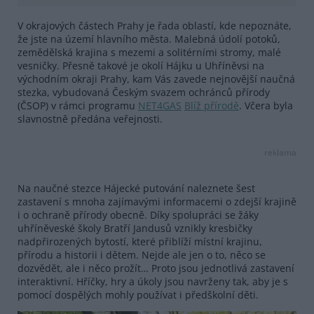
V okrajových částech Prahy je řada oblastí, kde nepoznáte,
že jste na území hlavního města. Malebná údolí potoků,
zemědělská krajina s mezemi a solitérními stromy, malé
vesničky. Přesně takové je okolí Hájku u Uhříněvsi na
východním okraji Prahy, kam Vás zavede nejnovější naučná
stezka, vybudovaná Českým svazem ochránců přírody
(ČSOP) v rámci programu
NET4GAS
Blíž přírodě
. Včera byla
slavnostně předána veřejnosti.
reklama
Na naučné stezce Hájecké putování naleznete šest
zastavení s mnoha zajímavými informacemi o zdejší krajině
i o ochraně přírody obecně. Díky spolupráci se žáky
uhříněveské školy Bratří Jandusů vznikly kresbičky
nadpřirozených bytostí, které přiblíží místní krajinu,
přírodu a historii i dětem. Nejde ale jen o to, něco se
dozvědět, ale i něco prožít… Proto jsou jednotlivá zastavení
interaktivní. Hříčky, hry a úkoly jsou navrženy tak, aby je s
pomocí dospělých mohly používat i předškolní děti.