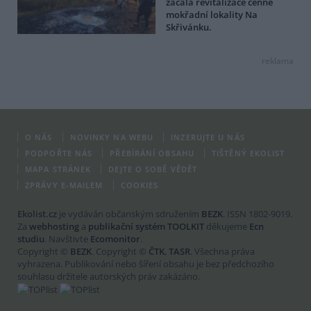
začala revitalizace cenné
mokřadní lokality Na
Skřivánku.
reklama
O NÁS
NOVINKY NA WEBU
INZERUJTE U NÁS
PODPOŘTE NÁS
PŘEBÍRÁNÍ OBSAHU
TIŠTĚNÝ EKOLIST
MAPA STRÁNEK
DEJTE O SOBĚ VĚDĚT
ZPRÁVY E-MAILEM
COOKIES
Ekolist.cz
je vydáván občanským sdružením
BEZK
. ISSN 1802-9019.
Za
webhosting
a
publikační systém TOOLKIT
děkujeme
Ecn
studiu
. Navštivte
Ecomonitor
.
Copyright ©
BEZK
. Copyright ©
ČTK
,
TASR
. Všechna práva
vyhrazena. Publikování nebo šíření obsahu je bez předchozího
souhlasu držitele autorských práv zakázáno.