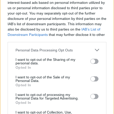
interest-based ads based on personal information utilized by
us or personal information disclosed to third parties prior to
your opt-out. You may separately opt-out of the further
disclosure of your personal information by third parties on the
IAB’s list of downstream participants. This information may
also be disclosed by us to third parties on the
IAB’s List of
Downstream Participants
that may further disclose it to other
third parties.
Personal Data Processing Opt Outs
I want to opt-out of the Sharing of my
Foto |
Jan Moravec /
ČSOP
personal data.
Opted In
Stezka tvoří okruh o délce zhruba 3,5 kilometru. Oficiální
I want to opt-out of the Sale of my
začátek je na návsi v Hájku (možno přijet autobusem MHD
Personal Data.
č. 229 či 366 od stanice metra Depo Hostivař). Trasu lze
Opted In
však ale pojmout i jako odbočku (zacházku) z červeně
značené turistické trasy, vedoucí z Uhříněvsi přes Královice
I want to opt-out of processing my
a Koloděje do Klánovického lesa, s níž je část trasy stezky
Personal Data for Targeted Advertising.
souběžná.
Opted In
Informační tabule v terénu v blízké době doplní speciální
I want to opt-out of Collection, Use,