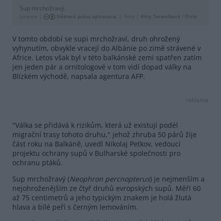
Sup mrchožravý.
Licence |
Některá práva vyhrazena
Foto |
Kitty Terwolbeck
/
Flickr
V tomto období se supi mrchožraví, druh ohrožený
vyhynutím, obvykle vracejí do Albánie po zimě strávené v
Africe. Letos však byl v této balkánské zemi spatřen zatím
jen jeden pár a ornitologové v tom vidí dopad války na
Blízkém východě, napsala agentura AFP.
reklama
"Válka se přidává k rizikům, která už existují podél
migrační trasy tohoto druhu," jehož zhruba 50 párů žije
část roku na Balkáně, uvedl Nikolaj Petkov, vedoucí
projektu ochrany supů v Bulharské společnosti pro
ochranu ptáků.
Sup mrchožravý (
Neophron percnopterus
) je nejmenším a
nejohroženějším ze čtyř druhů evropských supů. Měří 60
až 75 centimetrů a jeho typickým znakem je holá žlutá
hlava a bílé peří s černým lemováním.