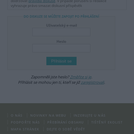
dodržovat
pravidla diskuse
. V případě porušení si redakce
vyhrazuje právo smazat diskusní příspěvěk
DO DISKUZE SE MŮŽETE ZAPOJIT PO PŘIHLÁŠENÍ
Uživatelský e-mail
Heslo
Zapomněli jste heslo?
Změňte si je
.
Přihlásit se mohou jen ti, kteří se již
zaregistrovali
.
O NÁS
NOVINKY NA WEBU
INZERUJTE U NÁS
PODPOŘTE NÁS
PŘEBÍRÁNÍ OBSAHU
TIŠTĚNÝ EKOLIST
MAPA STRÁNEK
DEJTE O SOBĚ VĚDĚT