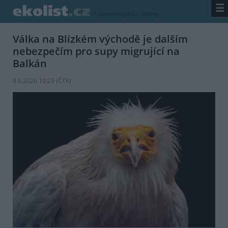
☰
/
zpravodajství
/
zprávy
Válka na Blízkém východě je dalším
nebezpečím pro supy migrující na
Balkán
8.6.2026 10:25 (
ČTK
)