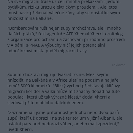
Na své migrační trase už čelí mnoha překážkám - jedům,
pytlákům, riziku úrazu elektrickým proudem... Ale letos
musí navíc překonat válečné zóny, aby se dostal ke svým
hnízdištím na Balkáně.
"Bombardování ruší nejen supy mrchožravé, ale i mnoho
dalších ptáků," řekl agentuře AFP Xhemal Xherri, ornitolog
z organizace pro ochranu a zachování přírodního prostředí
v Albánii (PPNA). A výbuchy ničí jejich potenciální
odpočinková místa podél migrační trasy.
reklama
Supi mrchožraví migrují dvakrát ročně. Mezi svými
hnízdišti na Balkáně a v Africe uletí na podzim a na jaře
téměř 5000 kilometrů. "Blízký východ představuje klíčový
migrační koridor a válka může mít značný dopad na tuto
populaci, která už tak výrazně klesá," dodal Xherri a
sledoval přitom oblohu dalekohledem.
"Zaznamenali jsme přítomnost jednoho nebo dvou párů
supů, kteří už dorazili na své teritorium v jižní Albánii, ale
ostatní páry buď nedorazí vůbec, anebo mají zpoždění,"
uvedl Xherri.