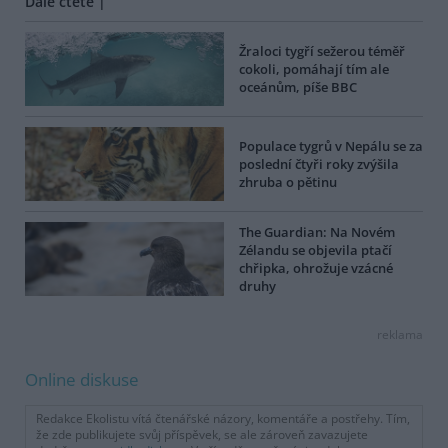
Dále čtěte |
Žraloci tygří sežerou téměř
cokoli, pomáhají tím ale
oceánům, píše BBC
Populace tygrů v Nepálu se za
poslední čtyři roky zvýšila
zhruba o pětinu
The Guardian: Na Novém
Zélandu se objevila ptačí
chřipka, ohrožuje vzácné
druhy
reklama
Online diskuse
Redakce Ekolistu vítá čtenářské názory, komentáře a postřehy. Tím,
že zde publikujete svůj příspěvek, se ale zároveň zavazujete