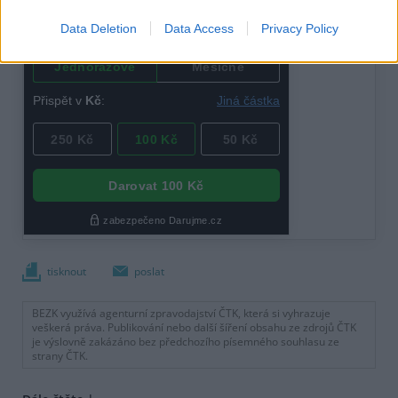
Data Deletion
Data Access
Privacy Policy
tisknout
poslat
BEZK využívá agenturní zpravodajství ČTK, která si vyhrazuje
veškerá práva. Publikování nebo další šíření obsahu ze zdrojů ČTK
je výslovně zakázáno bez předchozího písemného souhlasu ze
strany ČTK.