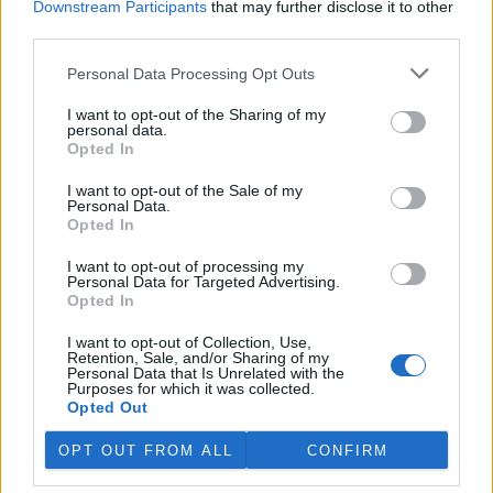
Downstream Participants
that may further disclose it to other
Ornitologové z této oblasti také spolupracují s partnery v
third parties.
Africe a na Blízkém východě v naději, že zachrání druh,
který je velmi důležitý pro ekosystémy. Supi likvidují
Personal Data Processing Opt Outs
mršiny, a tím omezují šíření nemocí.
I want to opt-out of the Sharing of my
Dopad současných konfliktů na migraci supů bude s
personal data.
jistotou znám až na konci léta, ale ornitologové, pastevci a
Opted In
milovníci ptáků, s nimiž se setkala agentura AFP, si jsou
jisti: bude jich méně.
I want to opt-out of the Sale of my
Personal Data.
Aneb jak říká Raimond Kola, fotograf divoké přírody žijící v
Opted In
okrese Gjirokastër na jihu Albánie, kde se obvykle vyskytuje
hojný počet stěhovavých ptáků: "Války nezabíjejí jen lidi,
I want to opt-out of processing my
Personal Data for Targeted Advertising.
války ničí všechno, dokonce i oblohu."
Opted In
reklama
I want to opt-out of Collection, Use,
Retention, Sale, and/or Sharing of my
Personal Data that Is Unrelated with the
Purposes for which it was collected.
Opted Out
OPT OUT FROM ALL
CONFIRM