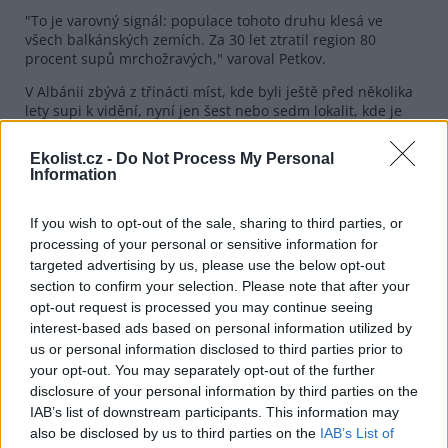
"To je varovný signál: populace tohoto druhu klesá ve
všech balkánských zemích. Za 30 let ztratil region 80
procent supů mrchožravých," varoval Petkov.
V Albánii zbývá z třinácti míst, kde byli ještě před několika
lety supi k vidění, nyní jen šest nebo sedm lokalit, kde je
možné tyto nevšední ptáky pozorovat. A zahlédnout párek
supů, kteří se vrátili hnízdit do Albánie, není vůbec
Ekolist.cz -
Do Not Process My Personal
snadné. Je třeba čekat celé hodiny, přesouvat se z místa na
Information
místo, dokud si Xherri není naprosto jistý, že se vrátili do
svého někdejšího domova.
If you wish to opt-out of the sale, sharing to third parties, or
Konečně, pozdě odpoledne, jeden z nich přelétá oblohou
processing of your personal or sensitive information for
rychlostí blesku, aby hlídal vchod do hnízda, které se
targeted advertising by us, please use the below opt-out
nachází ve výšce přes 400 metrů. "Dobrá zpráva!" raduje
section to confirm your selection. Please note that after your
se Xherri. "Musí být dva. Ten druhý by měl dorazit brzy."
opt-out request is processed you may continue seeing
Není možné se k nim přiblížit ani je zblízka natáčet. Sup je
interest-based ads based on personal information utilized by
velmi citlivý na přítomnost člověka a může rychle uletět.
us or personal information disclosed to third parties prior to
your opt-out. You may separately opt-out of the further
Na Balkáně se několik nevládních organizací věnuje
disclosure of your personal information by third parties on the
ochraně a znovuzavádění supů mrchožravých do volné
IAB’s list of downstream participants. This information may
přírody. Tyto skupiny vytvořily bezpečnostní zóny, aby
also be disclosed by us to third parties on the
IAB’s List of
ptákům umožnily odpočinek a rozmnožování.