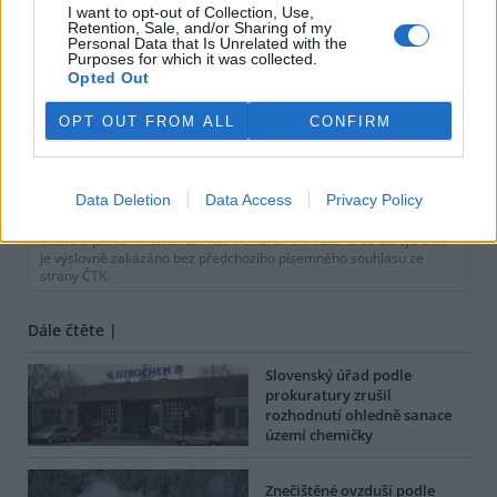
I want to opt-out of Collection, Use,
Retention, Sale, and/or Sharing of my
Personal Data that Is Unrelated with the
Purposes for which it was collected.
Opted Out
OPT OUT FROM ALL
CONFIRM
Adrian Bobok
tisknout
poslat
Data Deletion
Data Access
Privacy Policy
BEZK využívá agenturní zpravodajství ČTK, která si vyhrazuje
veškerá práva. Publikování nebo další šíření obsahu ze zdrojů ČTK
je výslovně zakázáno bez předchozího písemného souhlasu ze
strany ČTK.
Dále čtěte |
Slovenský úřad podle
prokuratury zrušil
rozhodnutí ohledně sanace
území chemičky
Znečištěné ovzduší podle