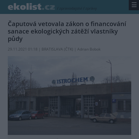
☰
/
zpravodajství
/
zprávy
Čaputová vetovala zákon o financování
sanace ekologických zátěží vlastníky
půdy
29.11.2021 01:18 | BRATISLAVA (
ČTK
) | Adrian Bobok