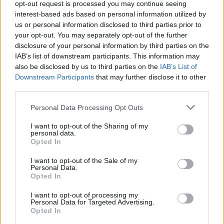
opt-out request is processed you may continue seeing
Na Slovensku jsou stovky znečištěných lokalit, které
interest-based ads based on personal information utilized by
představují riziko pro životní prostředí. Program sanace
některých z nich Slovensko dříve zahájilo s využitím peněz
us or personal information disclosed to third parties prior to
z evropských fondů.
your opt-out. You may separately opt-out of the further
disclosure of your personal information by third parties on the
IAB’s list of downstream participants. This information may
reklama
also be disclosed by us to third parties on the
IAB’s List of
Downstream Participants
that may further disclose it to other
third parties.
Personal Data Processing Opt Outs
I want to opt-out of the Sharing of my
personal data.
Opted In
I want to opt-out of the Sale of my
Personal Data.
Opted In
I want to opt-out of processing my
Personal Data for Targeted Advertising.
Opted In