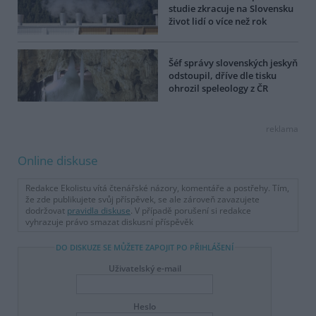
studie zkracuje na Slovensku
život lidí o více než rok
Šéf správy slovenských jeskyň
odstoupil, dříve dle tisku
ohrozil speleology z ČR
reklama
Online diskuse
Redakce Ekolistu vítá čtenářské názory, komentáře a postřehy. Tím,
že zde publikujete svůj příspěvek, se ale zároveň zavazujete
dodržovat
pravidla diskuse
. V případě porušení si redakce
vyhrazuje právo smazat diskusní příspěvěk
DO DISKUZE SE MŮŽETE ZAPOJIT PO PŘIHLÁŠENÍ
Uživatelský e-mail
Heslo