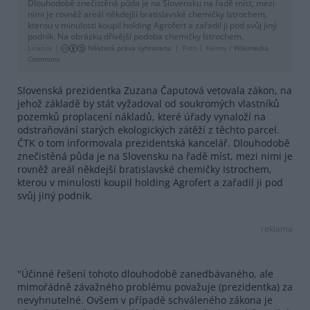
Dlouhodobě znečistěná půda je na Slovensku na řadě míst, mezi
nimi je rovněž areál někdejší bratislavské chemičky Istrochem,
kterou v minulosti koupil holding Agrofert a zařadil ji pod svůj jiný
podnik. Na obrázku dřívější podoba chemičky Istrochem.
Licence |
Některá práva vyhrazena
Foto |
Kelovy /
Wikimedia
Commons
Slovenská prezidentka Zuzana Čaputová vetovala zákon, na
jehož základě by stát vyžadoval od soukromých vlastníků
pozemků proplacení nákladů, které úřady vynaloží na
odstraňování starých ekologických zátěží z těchto parcel.
ČTK o tom informovala prezidentská kancelář. Dlouhodobě
znečistěná půda je na Slovensku na řadě míst, mezi nimi je
rovněž areál někdejší bratislavské chemičky Istrochem,
kterou v minulosti koupil holding Agrofert a zařadil ji pod
svůj jiný podnik.
reklama
"Účinné řešení tohoto dlouhodobě zanedbávaného, ale
mimořádně závažného problému považuje (prezidentka) za
nevyhnutelné. Ovšem v případě schváleného zákona je