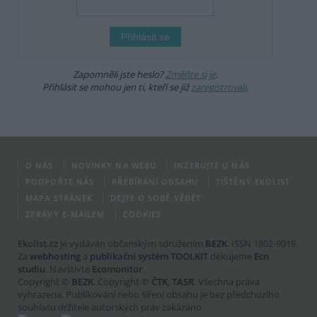
Zapomněli jste heslo?
Změňte si je
.
Přihlásit se mohou jen ti, kteří se již
zaregistrovali
.
O NÁS
NOVINKY NA WEBU
INZERUJTE U NÁS
PODPOŘTE NÁS
PŘEBÍRÁNÍ OBSAHU
TIŠTĚNÝ EKOLIST
MAPA STRÁNEK
DEJTE O SOBĚ VĚDĚT
ZPRÁVY E-MAILEM
COOKIES
Ekolist.cz
je vydáván občanským sdružením
BEZK
. ISSN 1802-9019.
Za
webhosting
a
publikační systém TOOLKIT
děkujeme
Ecn
studiu
. Navštivte
Ecomonitor
.
Copyright ©
BEZK
. Copyright ©
ČTK
,
TASR
. Všechna práva
vyhrazena. Publikování nebo šíření obsahu je bez předchozího
souhlasu držitele autorských práv zakázáno.