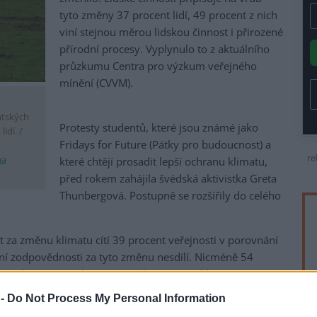
tyto změny 37 procent lidí, 49 procent z nich
viní stejnou měrou lidskou činnost i přirozené
přírodní procesy. Vyplynulo to z aktuálního
průzkumu Centra pro výzkum veřejného
mínění (CVVM).
tských
Protesty studentů, které jsou známé jako
idí. /
Fridays for Future (Pátky pro budoucnost) a
re
na
které chtějí prosadit lepší ochranu klimatu,
před rokem zahájila švédská aktivistka Greta
Thunbergová. Postupně se rozšířily do celého
za změnu klimatu cítí 39 procent veřejnosti v porovnání
bní zodpovědnosti za tyto změnu nesdílí. Nicméně 54
svým chováním a aktivitami mohou změny klimatu zmírnit.
 -
Do Not Process My Personal Information