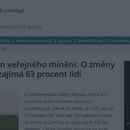
í a ekologii
ravodajství
/
zprávy
istika
zelená domácnost
kultura
kalendář akcí
fotobank
ciály
m veřejného mínění: O změny
zajímá 63 procent lidí
O problematiku změny klimatu, která je v
poslední době tématem mnohých
studentských stávek ve světě, se v ČR zajímá
63 procent lidí. Více než čtyři pětiny si myslí,
že klima na Zemi se za uplynulých 100 let
změnilo. Lidské činnosti připisuje na vrub