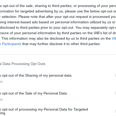
í za pravděpodobné, že dostatečný počet zemí včas zavede
to opt-out of the sale, sharing to third parties, or processing of your per
ch změn přispějí. Zhruba stejný počet Čechů se obává
formation for targeted advertising by us, please use the below opt-out s
e v tomto ohledu pesimistická. Negativní dopady
r selection. Please note that after your opt-out request is processed y
rocent občanů, podle 31 procent budou mít vliv na ČR
eing interest-based ads based on personal information utilized by us or
disclosed to third parties prior to your opt-out. You may separately opt-
losure of your personal information by third parties on the IAB’s list of
20. října mezi tisícovkou lidí starších 15 let.
. This information may also be disclosed by us to third parties on the
IA
Participants
that may further disclose it to other third parties.
rek
l Data Processing Opt Outs
o opt-out of the Sharing of my personal data.
In
o opt-out of the Sale of my Personal Data.
In
to opt-out of processing my Personal Data for Targeted
ing.