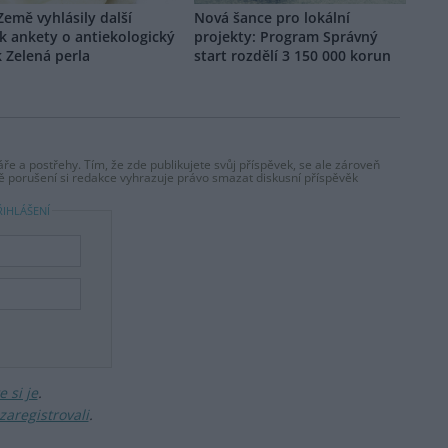
Země vyhlásily další
Nová šance pro lokální
k ankety o antiekologický
projekty: Program Správný
 Zelená perla
start rozdělí 3 150 000 korun
ře a postřehy. Tím, že zde publikujete svůj příspěvek, se ale zároveň
dě porušení si redakce vyhrazuje právo smazat diskusní příspěvěk
ŘIHLÁŠENÍ
 si je
.
zaregistrovali
.