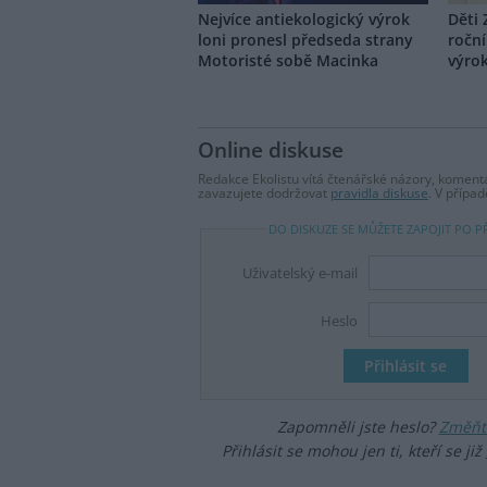
Nejvíce antiekologický výrok
Děti 
loni pronesl předseda strany
roční
Motoristé sobě Macinka
výrok
Online diskuse
Redakce Ekolistu vítá čtenářské názory, komentá
zavazujete dodržovat
pravidla diskuse
. V přípa
DO DISKUZE SE MŮŽETE ZAPOJIT PO P
Uživatelský e-mail
Heslo
Zapomněli jste heslo?
Změňte
Přihlásit se mohou jen ti, kteří se již