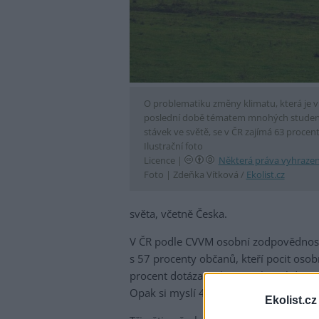
O problematiku změny klimatu, která je v
poslední době tématem mnohých studen
stávek ve světě, se v ČR zajímá 63 procent l
Ilustrační foto
Licence |
Některá práva vyhraze
Foto |
Zdeňka Vítková /
Ekolist.cz
světa, včetně Česka.
V ČR podle CVVM osobní zodpovědnost 
s 57 procenty občanů, kteří pocit oso
procent dotázaných si myslí, že lidé 
Opak si myslí 42 procent Čechů.
Ekolist.cz