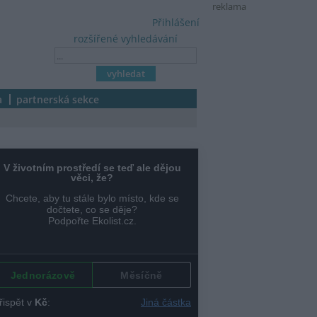
reklama
Přihlášení
rozšířené vyhledávání
a
partnerská sekce