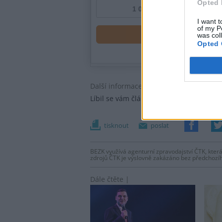
Opted 
I want t
of my P
was col
Opted 
Další informace |
Líbil se vám článek?
Přispějte si na nap
tisknout
poslat
BEZK využívá agenturní zpravodajství ČTK, která
zdrojů ČTK je výslovně zakázáno bez předchozí
Dále čtěte |