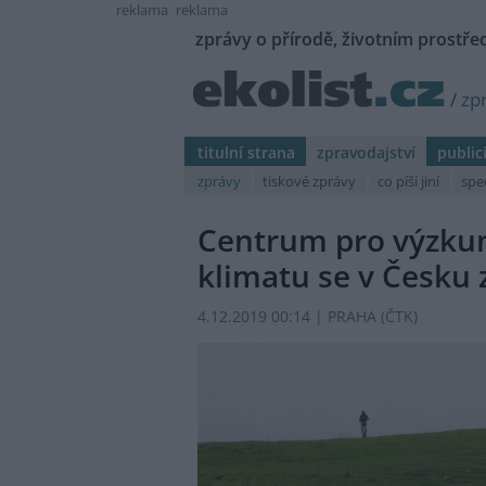
reklama
reklama
zprávy o přírodě, životním prostřed
/
zp
titulní strana
zpravodajství
public
zprávy
tiskové zprávy
co píší jiní
spe
Centrum pro výzku
klimatu se v Česku 
4.12.2019 00:14 | PRAHA (
ČTK
)