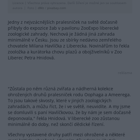
Licence |
Všechna práva vyhrazena. Další šíření je možné jen se souhlasem
autora
Foto |
dMz
/
pixabay.com
Jedny z nejvzácnějších pralesniček na světě dočasně
přibyly do expozice žab v pavilonu ZooExpo liberecké
zoologické zahrady. Nechová je žádná jiná zahrada
minimálně v Česku. Jsou ze sbírky nedávno zemřelého
chovatele Milana Havlíčka z Liberecka. Novinářům to řekla
zooložka a kurátorka chovu plazů a obojživelníků v Zoo
Liberec Petra Hnidová.
reklama
"Zůstala po něm různá zvířata a nádherná kolekce
ohrožených druhů pralesniček rodu Oophaga a Ameerega.
To jsou takové skvosty, které v jiných zoologických
zahradách, a můžu říct, že i ve světě, neuvidíte. A my jsme
se domluvili s paní Havlíčkovou, že by nám je sem dočasně
deponovala," řekla Hnidová. V liberecké zoo zůstanou
minimálně do doby, než skončí dědické řízení.
Všechny vystavené druhy patří mezi ohrožené a některé