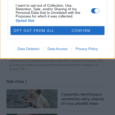
I want to opt-out of Collection, Use,
Retention, Sale, and/or Sharing of my
Personal Data that Is Unrelated with the
Purposes for which it was collected.
Opted Out
OPT OUT FROM ALL
CONFIRM
tisknout
poslat
Data Deletion
Data Access
Privacy Policy
BEZK využívá agenturní zpravodajství ČTK, která si vyhrazuje
veškerá práva. Publikování nebo další šíření obsahu ze zdrojů ČTK
je výslovně zakázáno bez předchozího písemného souhlasu ze
strany ČTK.
Dále čtěte |
V Japonsku, které bojuje s
extrémními vedry, uhynuly
tři lvice, píše BBC News