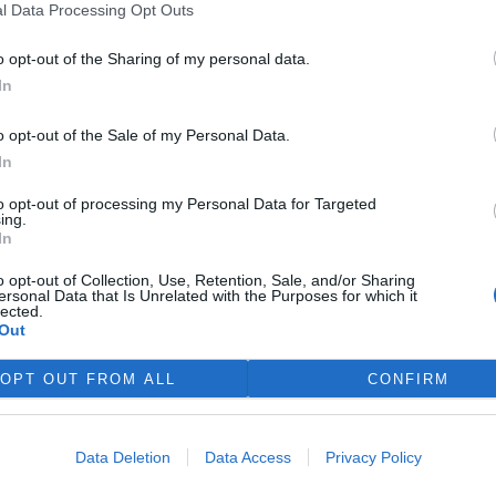
l Data Processing Opt Outs
iverzit a dostupných odborníků byla hlavním důvodem,
ýzkum slitin s tvarovou pamětí vybudovali právě ve
o opt-out of the Sharing of my personal data.
lečnosti Mark Connolly,
In
ičních aktivit agentury CzechInvest Reného Samka propojení
o opt-out of the Sale of my Personal Data.
-how a spolupráce s českými univerzitami dělá z
In
ici s vysokou přidanou hodnotou pro Českou republiku.
to opt-out of processing my Personal Data for Targeted
ů a na vývoji nové generace tepelných čerpadel
ing.
rporation, což je jeden z největších světových výrobců
In
matizaci.
o opt-out of Collection, Use, Retention, Sale, and/or Sharing
ersonal Data that Is Unrelated with the Purposes for which it
lected.
Out
OPT OUT FROM ALL
CONFIRM
Data Deletion
Data Access
Privacy Policy