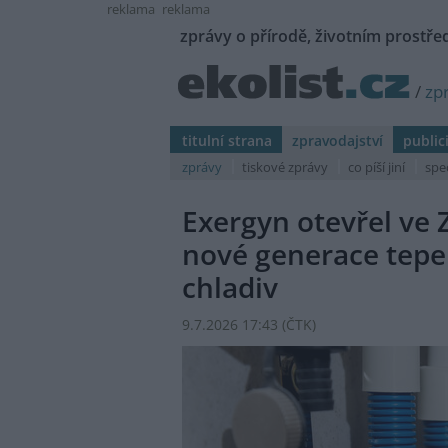
reklama
reklama
zprávy o přírodě, životním prostřed
/
zp
titulní strana
zpravodajství
public
zprávy
tiskové zprávy
co píší jiní
spe
Exergyn otevřel ve
nové generace tepel
chladiv
9.7.2026 17:43 (
ČTK
)