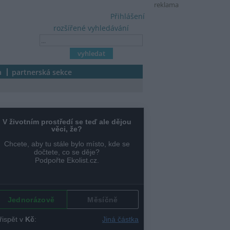
reklama
Přihlášení
rozšířené vyhledávání
a
partnerská sekce