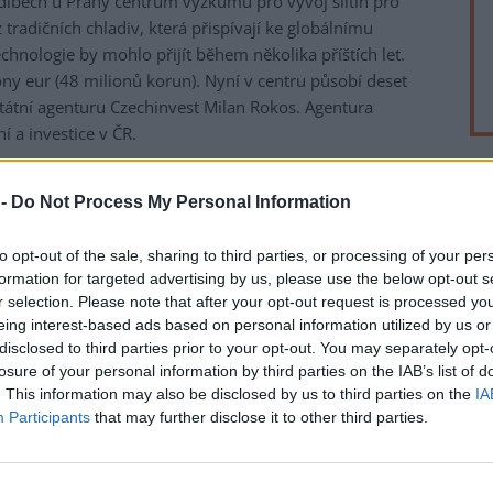
Zdibech u Prahy centrum výzkumu pro vývoj slitin pro
tradičních chladiv, která přispívají ke globálnímu
chnologie by mohlo přijít během několika příštích let.
ny eur (48 milionů korun). Nyní v centru působí deset
tátní agenturu Czechinvest Milan Rokos. Agentura
 a investice v ČR.
matizací stojí na chladicích plynech. My ale věříme, že v
rek
 -
Do Not Process My Personal Information
ud naši technologii úspěšně uvedeme na trh, půjde o
hladiv a s nulovým dopadem chladiva na globální
to opt-out of the sale, sharing to third parties, or processing of your per
poluzakladatel společnosti Exergyn Kevin O’Toole.
formation for targeted advertising by us, please use the below opt-out s
r selection. Please note that after your opt-out request is processed y
 úniky fluorovaných chladiv jeden z významných problémů
eing interest-based ads based on personal information utilized by us or
zení budov. Vyvíjený systém tradiční chladiva nahrazuje
disclosed to third parties prior to your opt-out. You may separately opt-
u s tvarovou pamětí. Materiál při mechanickém stlačení
losure of your personal information by third parties on the IAB’s list of
dicí efekt.
. This information may also be disclosed by us to third parties on the
IA
Participants
that may further disclose it to other third parties.
firma včetně irské centrály zaměstnává 50 lidí. V ČR podle
í počtu pracovníků. "Česká republika má mimořádně
 kvalitě technického vzdělávání. Právě kombinace