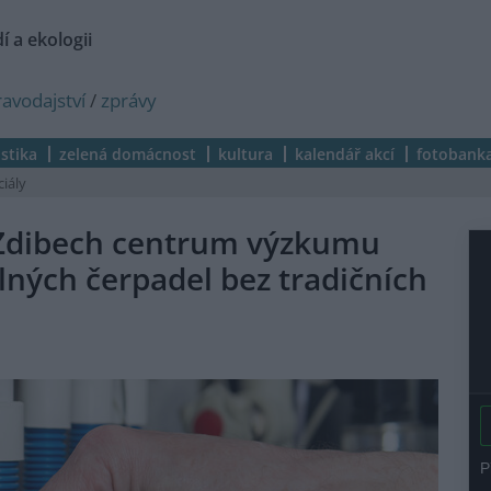
í a ekologii
ravodajství
/
zprávy
istika
zelená domácnost
kultura
kalendář akcí
fotobank
ciály
 Zdibech centrum výzkumu
ných čerpadel bez tradičních