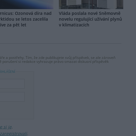
rnicus: Ozonová díra nad
Vláda poslala nové Sněmovně
ktidou se letos zacelila
novelu regulující užívání plynů
íve za pět let
v klimatizacích
ře a postřehy. Tím, že zde publikujete svůj příspěvek, se ale zároveň
dě porušení si redakce vyhrazuje právo smazat diskusní příspěvěk
ŘIHLÁŠENÍ
 si je
.
zaregistrovali
.