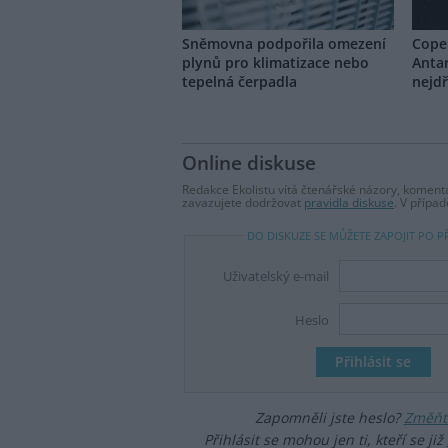
Sněmovna podpořila omezení
Cope
plynů pro klimatizace nebo
Antar
tepelná čerpadla
nejdř
Online diskuse
Redakce Ekolistu vítá čtenářské názory, komentá
zavazujete dodržovat
pravidla diskuse
. V přípa
DO DISKUZE SE MŮŽETE ZAPOJIT PO P
Uživatelský e-mail
Heslo
Zapomněli jste heslo?
Změňte
Přihlásit se mohou jen ti, kteří se již