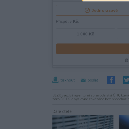
tisknout
poslat
BEZK využívá agenturní zpravodajství ČTK, která
zdrojů ČTK je výslovně zakázáno bez předchozí
Dále čtěte |