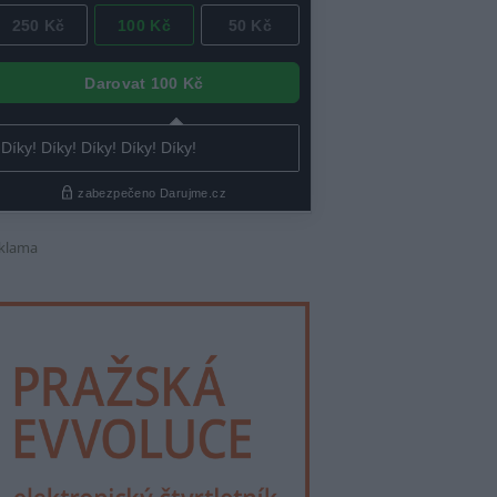
klama