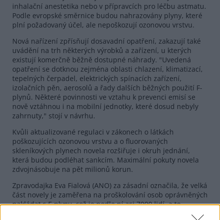
inhalační anestetika nebo v přípravcích pro léčbu astmatu.
Podle evropské směrnice budou nahrazovány plyny, které
plní požadovaný účel, ale nepoškozují ozonovou vrstvu.
Nová nařízení zpřísňují dosavadní opatření, zakazují také
uvádění na trh některých výrobků a zařízení, u kterých
existují komerčně běžně dostupné náhrady. "Uvedená
opatření se dotknou zejména oblasti chlazení, klimatizací,
tepelných čerpadel, elektrických spínacích zařízení,
izolačních pěn, aerosolů a řady dalších běžných použití F-
plynů. Některé povinnosti ve vztahu k prevenci emisí se
nově vztáhnou i na mobilní jednotky, které dosud nebyly
zahrnuty," stojí v návrhu.
Kvůli aktualizované regulaci v zákonech o látkách
poškozujících ozonovou vrstvu a o fluorovaných
skleníkových plynech novela rozšiřuje i okruh jednání,
která budou podléhat sankcím. Maximální pokuty novela
zdvojnásobuje na pět milionů korun.
Zpravodajka Eva Fialová (ANO) za zásadní označila, že velká
část novely je zaměřena na proškolování osob oprávněných
nakládat s F-plyny, což je podle ní asi 7000 lidí, a to
každých sedm let. Půjde třeba o servisní techniky