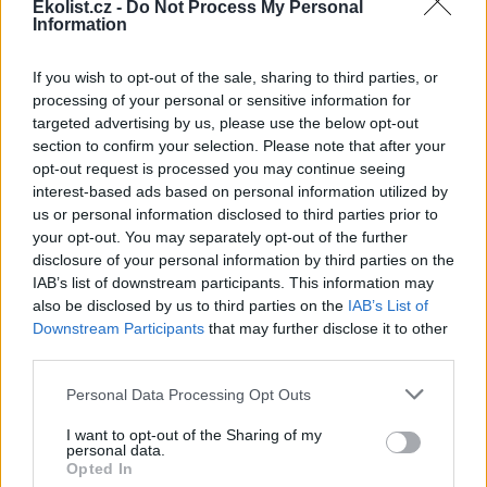
klimatizací a chladicích zařízení, a to včetně autoservisů.
Ekolist.cz -
Do Not Process My Personal
Information
Upozornila, že současná kapacita školicích zařízení je
nedostatečná. Proto se uvažuje o rozšíření kapacit.
Důvodová zpráva uvádí, že poprvé musí všechny
If you wish to opt-out of the sale, sharing to third parties, or
certifikované osoby, které získaly osvědčení o školení,
processing of your personal or sensitive information for
absolvovat školení k obnovení znalostí nebo proces
targeted advertising by us, please use the below opt-out
hodnocení do 12. března 2029.
section to confirm your selection. Please note that after your
opt-out request is processed you may continue seeing
reklama
interest-based ads based on personal information utilized by
us or personal information disclosed to third parties prior to
Petr Bendl (ODS) upozorňoval na to, že podle důvodové
zprávy se změny v zákoně dotknou víc než 20 000
your opt-out. You may separately opt-out of the further
odborníků. Poukazoval přitom na to, že školení každého z
disclosure of your personal information by third parties on the
nich může stát od 3000 do 15 000 korun. Uznal, že návrh
IAB’s list of downstream participants. This information may
předložila ještě bývalá vláda vedená ODS, ale odpovědnost
also be disclosed by us to third parties on the
IAB’s List of
za zákon podle něj nese i vláda současná. V dalších kolech
Downstream Participants
that may further disclose it to other
projednávání bude chtít zákon upravit, aby nepřinesl další
third parties.
zbytečnou administrativní zátěž.
Personal Data Processing Opt Outs
Ministr průmyslu Karel Havlíček (ANO) poslance ujišťoval,
že vláda dala do návrhu jen to, co je nezbytně nutné. Co
I want to opt-out of the Sharing of my
nezbytně nutné není, tam podle něj nebude.
personal data.
Opted In