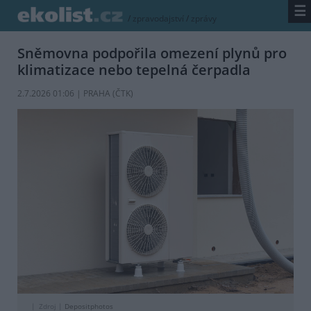
☰
/
zpravodajství
/
zprávy
Sněmovna podpořila omezení plynů pro
klimatizace nebo tepelná čerpadla
2.7.2026 01:06 | PRAHA (
ČTK
)
Zdroj |
Depositphotos