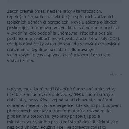
Zákon zřejmě omezí některé látky v klimatizacích,
tepelných čerpadlech, elektrických spínacích zařízeních,
izolačních pěnách či aerosolech. Novelu zákona o látkách
poškozujících ozonovou vrstvu, která s omezením přichází,
v úvodním kole podpořila Sněmovna. Předlohu poslala
poslancům po volbách ještě bývalá vláda Petra Fialy (ODS).
Předpis dává český zákon do souladu s novými evropskými
nařízeními. Reguluje nakládání s fluorovanými
skleníkovými plyny (F-plyny), které poškozují ozonovou
vrstvu i klima.
reklama
F-plyny, mezi které patří částečně fluorované uhlovodíky
(HFC), zcela fluorované uhlovodíky (PFC), fluorid sírový a
další látky, se využívají zejména při chlazení, v požární
ochraně, stavebnictví a energetice, kde slouží při budování
přenosových soustav u transformátorů a rozvoden. Ke
globálnímu oteplování tyto látky přispívají podle
ministerstva životního prostředí sto až desetitisíckrát více
než oxid uhličitý. Používají se i ve zdravotnictví jako