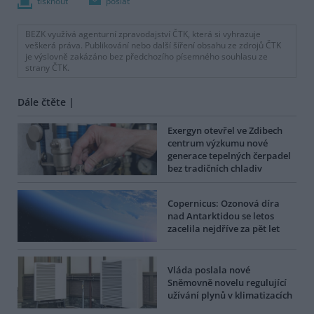
tisknout
poslat
BEZK využívá agenturní zpravodajství ČTK, která si vyhrazuje
veškerá práva. Publikování nebo další šíření obsahu ze zdrojů ČTK
je výslovně zakázáno bez předchozího písemného souhlasu ze
strany ČTK.
Dále čtěte |
Exergyn otevřel ve Zdibech
centrum výzkumu nové
generace tepelných čerpadel
bez tradičních chladiv
Copernicus: Ozonová díra
nad Antarktidou se letos
zacelila nejdříve za pět let
Vláda poslala nové
Sněmovně novelu regulující
užívání plynů v klimatizacích