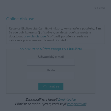
reklama
Online diskuse
Redakce Ekolistu vítá čtenářské názory, komentáře a postřehy. Tím,
že zde publikujete svůj příspěvek, se ale zároveň zavazujete
dodržovat
pravidla diskuse
. V případě porušení si redakce
vyhrazuje právo smazat diskusní příspěvěk
DO DISKUZE SE MŮŽETE ZAPOJIT PO PŘIHLÁŠENÍ
Uživatelský e-mail
Heslo
Zapomněli jste heslo?
Změňte si je
.
Přihlásit se mohou jen ti, kteří se již
zaregistrovali
.