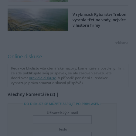
V rybnících Rybářství Třeboň
vyschla třetina vody, nejvíce
v historii firmy
reklama
Online diskuse
Redakce Ekolistu vítá čtenářské názory, komentáře a postřehy. Tím,
že zde publikujete svůj příspěvek, se ale zároveň zavazujete
dodržovat
pravidla diskuse
. V případě porušení si redakce
vyhrazuje právo smazat diskusní příspěvěk
Všechny komentáře (2)
DO DISKUZE SE MŮŽETE ZAPOJIT PO PŘIHLÁŠENÍ
Uživatelský e-mail
Heslo