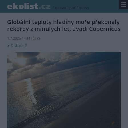
☰
/
zpravodajství
/
zprávy
Globální teploty hladiny moře překonaly
rekordy z minulých let, uvádí Copernicus
1.7.2026 14:11 (
ČTK
)
Diskuse: 2