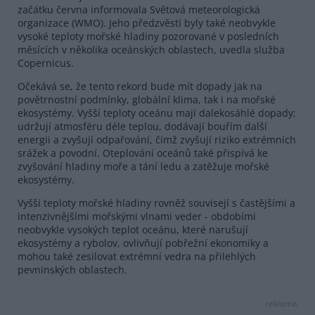
začátku června informovala Světová meteorologická
organizace (WMO). Jeho předzvěstí byly také neobvykle
vysoké teploty mořské hladiny pozorované v posledních
měsících v několika oceánských oblastech, uvedla služba
Copernicus.
Očekává se, že tento rekord bude mít dopady jak na
povětrnostní podmínky, globální klima, tak i na mořské
ekosystémy. Vyšší teploty oceánu mají dalekosáhlé dopady;
udržují atmosféru déle teplou, dodávají bouřím další
energii a zvyšují odpařování, čímž zvyšují riziko extrémních
srážek a povodní. Oteplování oceánů také přispívá ke
zvyšování hladiny moře a tání ledu a zatěžuje mořské
ekosystémy.
Vyšší teploty mořské hladiny rovněž souvisejí s častějšími a
intenzivnějšími mořskými vlnami veder - obdobími
neobvykle vysokých teplot oceánu, které narušují
ekosystémy a rybolov, ovlivňují pobřežní ekonomiky a
mohou také zesilovat extrémní vedra na přilehlých
pevninských oblastech.
reklama