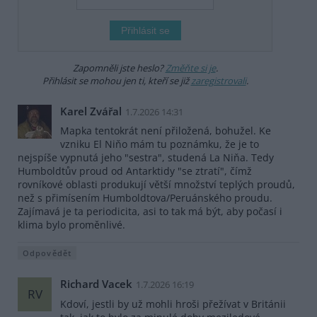
Zapomněli jste heslo?
Změňte si je
.
Přihlásit se mohou jen ti, kteří se již
zaregistrovali
.
Karel Zvářal
1.7.2026 14:31
Mapka tentokrát není přiložená, bohužel. Ke
vzniku El Niňo mám tu poznámku, že je to
nejspíše vypnutá jeho "sestra", studená La Niňa. Tedy
Humboldtův proud od Antarktidy "se ztratí", čímž
rovníkové oblasti produkují větší množství teplých proudů,
než s přimísením Humboldtova/Peruánského proudu.
Zajímavá je ta periodicita, asi to tak má být, aby počasí i
klima bylo proměnlivé.
Odpovědět
Richard Vacek
1.7.2026 16:19
RV
Kdoví, jestli by už mohli hroši přežívat v Británii