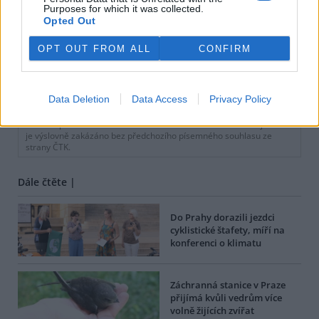
Purposes for which it was collected.
Opted Out
OPT OUT FROM ALL
CONFIRM
tisknout
poslat
Data Deletion
Data Access
Privacy Policy
BEZK využívá agenturní zpravodajství ČTK, která si vyhrazuje
veškerá práva. Publikování nebo další šíření obsahu ze zdrojů ČTK
je výslovně zakázáno bez předchozího písemného souhlasu ze
strany ČTK.
Dále čtěte |
Do Prahy dorazili jezdci
cyklistické štafety, míří na
konferenci o klimatu
Záchranná stanice v Praze
přijímá kvůli vedrům více
volně žijících zvířat