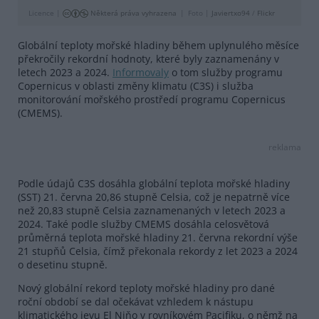
Licence |
Některá práva vyhrazena
Foto |
Javiertxo94
/
Flickr
Globální teploty mořské hladiny během uplynulého měsíce
překročily rekordní hodnoty, které byly zaznamenány v
letech 2023 a 2024.
Informovaly
o tom služby programu
Copernicus v oblasti změny klimatu (C3S) i služba
monitorování mořského prostředí programu Copernicus
(CMEMS).
reklama
Podle údajů C3S dosáhla globální teplota mořské hladiny
(SST) 21. června 20,86 stupně Celsia, což je nepatrně více
než 20,83 stupně Celsia zaznamenaných v letech 2023 a
2024. Také podle služby CMEMS dosáhla celosvětová
průměrná teplota mořské hladiny 21. června rekordní výše
21 stupňů Celsia, čímž překonala rekordy z let 2023 a 2024
o desetinu stupně.
Nový globální rekord teploty mořské hladiny pro dané
roční období se dal očekávat vzhledem k nástupu
klimatického jevu El Niňo v rovníkovém Pacifiku, o němž na