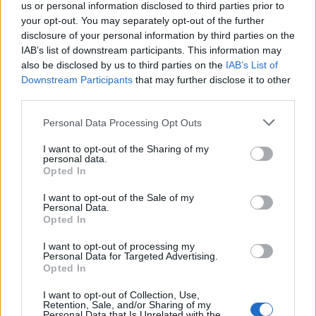
obzoru budeme v nadcházejících měsících pravděpodobně
us or personal information disclosed to third parties prior to
svědky překonávání dalších teplotních rekordů," uvedl v
your opt-out. You may separately opt-out of the further
tiskovém prohlášení Carlo Buontempo, ředitel služby
disclosure of your personal information by third parties on the
programu Copernicus v oblasti změny klimatu v ECMWF.
IAB’s list of downstream participants. This information may
also be disclosed by us to third parties on the
IAB’s List of
reklama
Downstream Participants
that may further disclose it to other
third parties.
Personal Data Processing Opt Outs
I want to opt-out of the Sharing of my
personal data.
Opted In
I want to opt-out of the Sale of my
Personal Data.
Opted In
I want to opt-out of processing my
Personal Data for Targeted Advertising.
Opted In
I want to opt-out of Collection, Use,
Retention, Sale, and/or Sharing of my
Personal Data that Is Unrelated with the