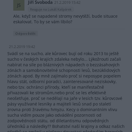
Jiří Svoboda
21.2.2019 15:42
JS
Reaguje na Lukáš Kašpárek
Ale, když se napadené stromy nevytěží, bude situace
eskalovat. To by se vám líbilo?
Odpovědět
21.2.2019 19:42
Svádí se na sucho, ale kůrovec bují od roku 2013 to ještě
sucho v českých krajích zdaleka nebylo... Lýkožrouti začali
nabírat na síle po bláznivých nápadech o bezzásahových
zónách a samobnovitelné schopnosti lesů, bezúklidových
zónách apod. By mně zajímalo proč si neposype popelem
hlavu stát, odborní poradci, zainteresované neziskovky,
nebo tzv. ochránci přírody, kteří se manifestačně
přivazovali ke stromům,nebo proč se les efektivně
neošetřuje, proč se nedělají na jaře v lesích tzv. kůrovcové
pásy využívané lesníky a majiteli lesů snad po staletí
zrovna proti žravému hmyzu. Kecy o dominantním vlivu
sucha vidím pouze jako odvádění pozornosti od
zodpovědnosti státu, od diletantismu odpovědných
úředníků a následky?? Bohatství naší krajiny a odkaz našich
předků se změnil v plošnou devastaci především borových