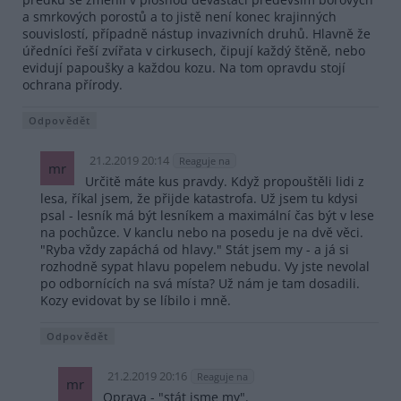
a smrkových porostů a to jistě není konec krajinných
souvislostí, případně nástup invazivních druhů. Hlavně že
úředníci řeší zvířata v cirkusech, čipují každý štěně, nebo
evidují papoušky a každou kozu. Na tom opravdu stojí
ochrana přírody.
Odpovědět
21.2.2019 20:14
Reaguje na
mr
Určitě máte kus pravdy. Když propouštěli lidi z
lesa, říkal jsem, že přijde katastrofa. Už jsem tu kdysi
psal - lesník má být lesníkem a maximální čas být v lese
na pochůzce. V kanclu nebo na posedu je na dvě věci.
"Ryba vždy zapáchá od hlavy." Stát jsem my - a já si
rozhodně sypat hlavu popelem nebudu. Vy jste nevolal
po odbornících na svá místa? Už nám je tam dosadili.
Kozy evidovat by se líbilo i mně.
Odpovědět
21.2.2019 20:16
Reaguje na
mr
Oprava - "stát jsme my".