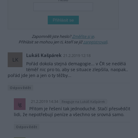
Zapomněli jste heslo?
Změňte si je
.
Přihlásit se mohou jen ti, kteří se již
zaregistrovali
.
Lukáš Kašpárek
21.2.2019 12:18
LK
Pořád dokola stejná demagogie... v ČR se nedělá
téměř nic pro to, aby se situace zlepšila, naopak..
pořád jde jen a jen o ty těžby...
Odpovědět
21.2.2019 14:34
Reaguje na Lukáš Kašpárek
ig
Přitom je řešení tak jednoduché. Stačí přesvědčit
lidi, že nepotřebují peníze a všechno se srovná samo.
Odpovědět