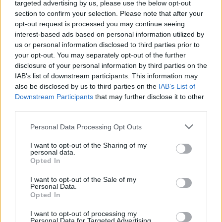
targeted advertising by us, please use the below opt-out
section to confirm your selection. Please note that after your
opt-out request is processed you may continue seeing
Další informace |
interest-based ads based on personal information utilized by
Líbil se vám článek?
Přispějte si na napsání dalšího
.
us or personal information disclosed to third parties prior to
your opt-out. You may separately opt-out of the further
disclosure of your personal information by third parties on the
tisknout
poslat
IAB’s list of downstream participants. This information may
also be disclosed by us to third parties on the
IAB’s List of
BEZK využívá agenturní zpravodajství ČTK, která si vyhrazuje
Downstream Participants
that may further disclose it to other
veškerá práva. Publikování nebo další šíření obsahu ze zdrojů ČTK
je výslovně zakázáno bez předchozího písemného souhlasu ze
third parties.
strany ČTK.
Personal Data Processing Opt Outs
Dále čtěte |
I want to opt-out of the Sharing of my
personal data.
Les pod drobnohledem umělé
Opted In
inteligence: Vědci vyvíjejí
systém pro mapování stavu
I want to opt-out of the Sale of my
lesa
Personal Data.
Opted In
Češi loni nasbírali 31 750 tun
I want to opt-out of processing my
hub a lesních plodů,
Personal Data for Targeted Advertising.