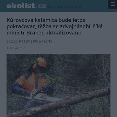
☰
/
zpravodajství
/
zprávy
Kůrovcová kalamita bude letos
pokračovat, těžba se zdvojnásobí, říká
ministr Brabec
aktualizováno
21.2.2019 11:30 | PRAHA (
ČTK
)
Diskuse: 7