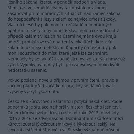
lesního zákona, kterou v pondělí podpořila vláda.
Ministerstvo zemědělství by tak dostalo pravomoc
zasahovat při mimořádných situacích nad rámec zákona
do hospodaření s lesy s cílem co nejvíce omezit škody.
Vlastníci lesů by pak mohli na základě mimořádných
opatření, o kterých by ministerstvo mohlo rozhodnout v
případě kalamit v lesích na území nejméně dvou krajů,
odložit protikůrovcová opatření v lokalitách, kde kvůli
kalamitě už nejsou efektivní. Kapacity na těžbu by pak
mohli soustředit do míst, která ještě lze zachránit.
Nemusely by se tak těžit suché stromy, ze kterých hmyz už
vylétl. Výjimky by mohly být i pro zalesňování holin kvůli
nedostatku sazenic.
Pokud poslanci novelu přijmou v prvním čtení, pravidla
začnou platit před začátkem jara, kdy se dá očekávat
zvýšený výskyt lýkožrouta.
Česko se s kůrovcovou kalamitou potýká několik let. Podle
odborníků je situace nejhorší v historii českého lesnictví.
Objem kůrovcového dřeva roste od roku 2013, mezi lety
2015 a 2016 se zdvojnásobil. Dominantním škůdcem mezi
kůrovci zůstal lýkožrout smrkový a lýkožrout lesklý. Na
severní a střední Moravě a ve Slezsku významně působí