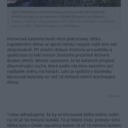
Výše těžeb kůrovcového dřeva je nerovnoměrně rozložená,
kritická situace je na severní a střední Moravě a ve Slezsku.
Licence |
Všechna práva vyhrazena. Další šíření je možné jen se souhlasem
autora
Foto |
Štěpán Rosenkranz /
NP Šumava
Kůrovcová kalamita bude letos pokračovat, těžba
napadeného dřeva se oproti loňsku nejspíš zvýší více než
dvojnásobně. Při dnešní diskusi Institutu pro politiku a
společnost to řekl ministr životního prostředí Richard
Brabec (ANO). Ministr upozornil, že ke kalamitě přispívá
dlouhotrvající sucho, které podle něj letos nezmírní ani
nadbytek sněhu na horách. Loni se vytěžilo v důsledku
kůrovcové kalamity víc než 18 milionů metrů krychlových
dřeva.
reklama
"Letos odhadujeme, že by se kůrovcová těžba mohla zvýšit
na 30 až 50 milionů kubíků. To je šílené číslo, protože roční
těžba byla v České republice kolem 18 až 19 milionů kubíků