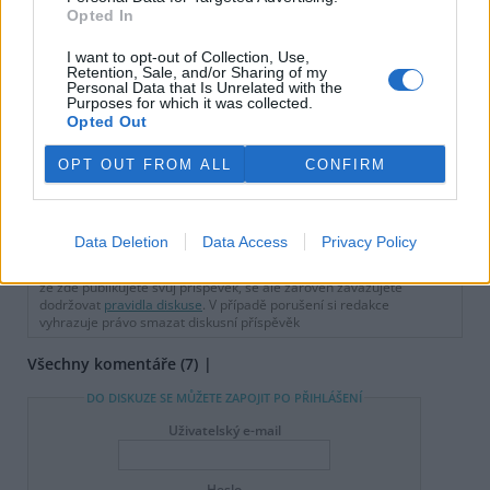
meziročně o 750 tun víc
Opted In
I want to opt-out of Collection, Use,
Městské lesy Hradec Králové
Retention, Sale, and/or Sharing of my
se stanou modelovým
Personal Data that Is Unrelated with the
Purposes for which it was collected.
územím pro ochranu přírody,
Opted Out
osvětu a udržitelný turismus
OPT OUT FROM ALL
CONFIRM
reklama
Online diskuse
Data Deletion
Data Access
Privacy Policy
Redakce Ekolistu vítá čtenářské názory, komentáře a postřehy. Tím,
že zde publikujete svůj příspěvek, se ale zároveň zavazujete
dodržovat
pravidla diskuse
. V případě porušení si redakce
vyhrazuje právo smazat diskusní příspěvěk
Všechny komentáře (7)
DO DISKUZE SE MŮŽETE ZAPOJIT PO PŘIHLÁŠENÍ
Uživatelský e-mail
Heslo