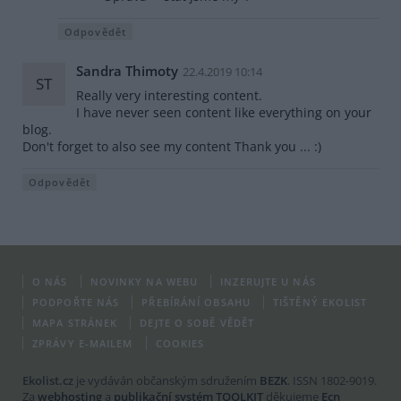
Odpovědět
Sandra Thimoty
22.4.2019 10:14
ST
Really very interesting content.
I have never seen content like everything on your
blog.
Don't forget to also see my content Thank you ... :)
Odpovědět
O NÁS
NOVINKY NA WEBU
INZERUJTE U NÁS
PODPOŘTE NÁS
PŘEBÍRÁNÍ OBSAHU
TIŠTĚNÝ EKOLIST
MAPA STRÁNEK
DEJTE O SOBĚ VĚDĚT
ZPRÁVY E-MAILEM
COOKIES
Ekolist.cz
je vydáván občanským sdružením
BEZK
. ISSN 1802-9019.
Za
webhosting
a
publikační systém TOOLKIT
děkujeme
Ecn