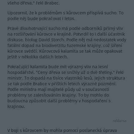
všeho dřeva," řekl Brabec.
Upozornil, že k problémům s kůrovcem přispívá sucho. To
podle něj bude pokračovat i letos.
Právě dlouhotrvající sucho má podle odborníků přímý vliv
na rozšiřování kůrovce v krajině. Potvrdil to i další účastník
diskuse, biolog David Storch. Podle něj má nedostatek vody
fatální dopad na biodiverzitu tuzemské krajiny, což šíření
kůrovce svědčí. Kůrovcová kalamita se tak může opakovat
ještě v několika dalších letech.
Pokračující kalamita bude mít výrazný vliv na lesní
hospodářství. "Ceny dřeva se snížily už o dvě třetiny," řekl
ministr. To dopadá na tisíce vlastníků lesů, jejich struktura
se tak podle Brabce v příštích letech výrazně pozmění.
Podle ministra mají majitelé půdy už v současnosti
problémy se zalesňováním krajiny. To by mohlo do
budoucna způsobit další problémy v hospodaření s
krajinou.
reklama
V boji s kůrovcem by mohla pomoci poslanecká úprava