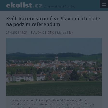
☰
/
zpravodajství
/
zprávy
Kvůli kácení stromů ve Slavonicích bude
na podzim referendum
27.4.2021 11:21 | SLAVONICE (
ČTK
) | Marek Bílek
Starosta by se nebránil ani průběžné údržbě aleje, jako je
například prořezávání stromů v nebezpečných partiích. „Vím, že
velká města takovou údržbu provádějí, ale stojí to miliony korun.