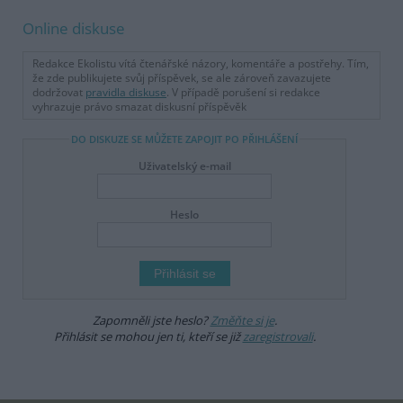
Online diskuse
Redakce Ekolistu vítá čtenářské názory, komentáře a postřehy. Tím,
že zde publikujete svůj příspěvek, se ale zároveň zavazujete
dodržovat
pravidla diskuse
. V případě porušení si redakce
vyhrazuje právo smazat diskusní příspěvěk
DO DISKUZE SE MŮŽETE ZAPOJIT PO PŘIHLÁŠENÍ
Uživatelský e-mail
Heslo
Zapomněli jste heslo?
Změňte si je
.
Přihlásit se mohou jen ti, kteří se již
zaregistrovali
.