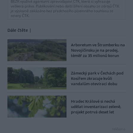
BEZK využívá agenturní zpravodajství ČTK, která si vyhrazuje
veškerá práva. Publikování nebo další šíření obsahu ze zdrojů ČTK
je výslovně zakázáno bez předchozího písemného souhlasu ze
strany ČTK.
Dále čtěte |
Arboretum ve Štramberku na
Novojičínsku je na prodej,
téměř za 35 milionů korun
Zámecký park v Čechách pod
Kosířem zkracuje kvůli
vandalům otevírací dobu
Hradec Králové si nechá
udělat inventarizaci zeleně,
projekt potrvá deset let
reklama