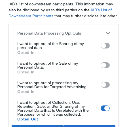
můžeme tímto způsobem dělat,“ uvedl Blažek.
IAB’s list of downstream participants. This information may
also be disclosed by us to third parties on the
IAB’s List of
Přečtěte si také |
Downstream Participants
that may further disclose it to other
Mařížský park a ARTiCLE:
third parties.
Slavonice a chystané
referendum, které má
Personal Data Processing Opt Outs
rozhodnout o pokácení
více než 100 stromů
I want to opt-out of the Sharing of my
personal data.
Opted In
Slavonice se nacházejí poblíž hranic s Rakouskem a od 12.
století místem pocházela důležitá zemská stezka mezi
I want to opt-out of the Sale of my
Prahou a Vídní. V současnosti ve městě žije přibližně 2300
Personal Data.
obyvatel. Ve Slavonicích se v létě pravidelně koná
Opted In
populární kulturní festival, který nabízí řadu vystoupení a
filmových projekcí. Akci z velké části organizují pražští
I want to opt-out of processing my
umělci, kteří ve městě tráví volný čas nebo zde mají
Personal Data for Targeted Advertising.
rekreační objekty.
Opted In
I want to opt-out of Collection, Use,
reklama
Retention, Sale, and/or Sharing of my
Personal Data that Is Unrelated with the
Purposes for which it was collected.
Opted Out