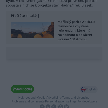
bydlí. A chci vědět, jak se k tomu staví právě oni, protože
spousta z nich se k projektu staví kladně,“ řekl Blažek.
Přečtěte si také |
Mařížský park a ARTiCLE:
Slavonice a chystané
referendum, které má
rozhodnout o pokácení
více než 100 stromů