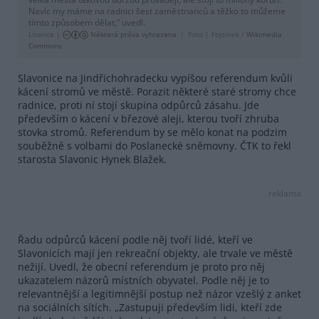
Navíc my máme na radnici šest zaměstnanců a těžko to můžeme
tímto způsobem dělat,“ uvedl.
Licence |
Některá práva vyhrazena
Foto |
Fojsinek /
Wikimedia
Commons
Slavonice na Jindřichohradecku vypíšou referendum kvůli
kácení stromů ve městě. Porazit některé staré stromy chce
radnice, proti ní stojí skupina odpůrců zásahu. Jde
především o kácení v březové aleji, kterou tvoří zhruba
stovka stromů. Referendum by se mělo konat na podzim
souběžně s volbami do Poslanecké sněmovny. ČTK to řekl
starosta Slavonic Hynek Blažek.
reklama
Řadu odpůrců kácení podle něj tvoří lidé, kteří ve
Slavonicích mají jen rekreační objekty, ale trvale ve městě
nežijí. Uvedl, že obecní referendum je proto pro něj
ukazatelem názorů místních obyvatel. Podle něj je to
relevantnější a legitimnější postup než názor vzešlý z anket
na sociálních sítích. „Zastupuji především lidi, kteří zde