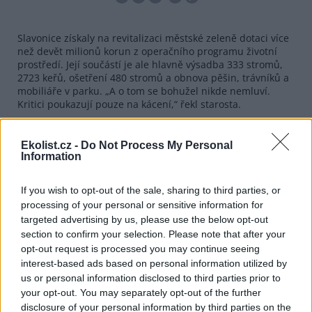
Slavonice získaly na revitalizaci městské zeleně dotaci více
než devět milionů korun z operačního programu životní
prostředí. Její součástí je ale hlavně výsadba 333 stromů,
2723 keřů, ošetření 480 stromů a obnova pěšin, trávníků a
mobiliáře v parku. „A o tom se bohužel nikde nemluví.
Kritici poukazují pouze na kácení,“ řekl starosta.
Březová alej, kterou chce město revitalizovat, je podle něj
stará více než pět desítek let. Vzhledem k tomu u některých
Ekolist.cz -
Do Not Process My Personal
stromů hrozí i to, že se zlomí nebo je vítr vyvrátí. „A to je
Information
představa, která mě skutečně děsí. Jsou to stromy v parku,
kde chodí lidi. Pokud by tam větve nebo stromy někoho
If you wish to opt-out of the sale, sharing to third parties, or
zranily, tak odpovědnost nese radnice,“ uvedl starosta.
processing of your personal or sensitive information for
targeted advertising by us, please use the below opt-out
reklama
section to confirm your selection. Please note that after your
Starosta by se nebránil ani průběžné údržbě aleje, jako je
opt-out request is processed you may continue seeing
například prořezávání stromů v nebezpečných partiích.
interest-based ads based on personal information utilized by
„Ale na to prostě nemáme peníze ani lidi. Vím, že velká
us or personal information disclosed to third parties prior to
města takovou údržbu provádějí, ale stojí to miliony korun.
your opt-out. You may separately opt-out of the further
Navíc my máme na radnici šest zaměstnanců a těžko to
disclosure of your personal information by third parties on the