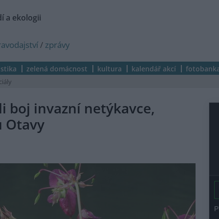
í a ekologii
ravodajství
/
zprávy
istika
zelená domácnost
kultura
kalendář akcí
fotobank
ciály
ili boj invazní netýkavce,
u Otavy