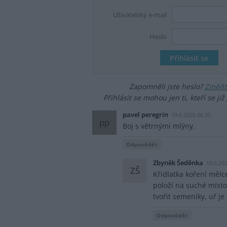
Uživatelský e-mail
Heslo
Zapomněli jste heslo?
Změňte
Přihlásit se mohou jen ti, kteří se již
pavel peregrin
19.6.2026 06:35
pp
Boj s větrnými mlýny.
Odpovědět
Zbyněk Šeděnka
19.6.20
ZŠ
Křídlatka koření mělc
položí na suché místo
tvořit semeníky, uř je
Odpovědět