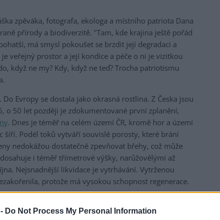
náška zpěváka, fotografa, ekologa a místního patriota Dana
aně přírody a biodiverzitě. "Tam, kde krajina ještě pořád
ohatší, má smysl pokoušet se brzdit její degradaci a
je veřejný prostor a její kondice a péče o ni je vizitkou
Kdo, když ne my? Kdy, když ne teď? Trocha patriotismu
a.
 Do Evropy se dostala jako okrasná rostlina. Z Česka jsou
, o 50 let později je zdokumentované první zplanění,
iny
. Dnes je téměř na celém území ČR, kromě hor a území
 šíří. Podél toků vytváří souvislé porosty, které brání
ořeny nedokážou dostatečně zpevňovat břehy, což může
a dosahuje i téměř třímetrové výšky, narůžovělými až
íjna. Nejsnadnější likvidace je vytrhávání. Vytrženou
nezakořenila, protože má vysokou schopnost regenerace.
 -
Do Not Process My Personal Information