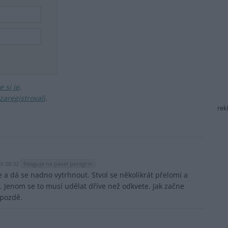
 si je
.
zaregistrovali
.
rek
26 08:32
Reaguje na pavel peregrin
e a dá se nadno vytrhnout. Stvol se několikrát přelomí a
. Jenom se to musí udělat dříve než odkvete. Jak začne
 pozdě.