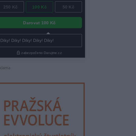
klama