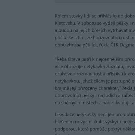
Kolem stovky lidí se přihlásilo do dob
Klatovsku. V sobotu se vydají pěšky i
a budou na jejích březích vytrhávat in
počítá se s tím, že houževnatou rostli
dobu zhruba pěti let, řekla ČTK Dagmar
"Řeka Otava patří k nejcennějším příro
více ohrožuje netýkavka žláznatá, invaz
druhovou rozmanitost a přispívá k eroz
netýkavkou, jehož cílem je postupně ome
krajině její přirozený charakter," řekla
dobrovolníci pěšky i na lodích a raftec
na sběrných místech a pak zlikvidují, ab
Likvidace netýkavky není jen pro dobro
hlášením nových lokalit výskytu netýk
podporou, která pomůže pokrýt náklady 