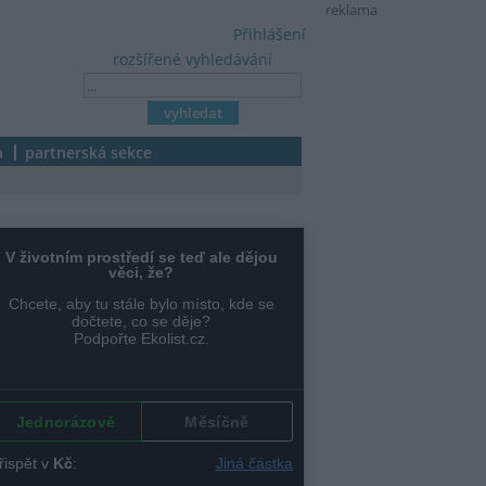
reklama
Přihlášení
rozšířené vyhledávání
a
partnerská sekce