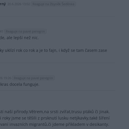
orný
20.6.2026 13:02
Reaguje na Zbyněk Šeděnka
:41
Reaguje na pavel peregrin
e, ale lepší než nic.
ky uklízí rok co rok a je to fajn, i když se tam časem zase
26 19:26
Reaguje na pavel peregrin
ras docela funguje.
tí naší přírody.Větrem,na srsti zvířat,trusu ptáků či jinak.
 roky jsme se těšili z prsknutí lusku netýkavky,také šíření
aní invazních migrantů,či jdeme příkladem v desikanty.