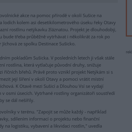
rovolnické akce na pomoc přírodě v okolí Sušice na
 na lodích kolem asi desetikilometrového úseku řeky Otavy
vazní rostlinu netýkavku žláznatou. Projekt je dlouhodobý,
nu bude třeba průběžně vytrhávat i několikrát za rok po
 Jíchová ze spolku Destinace Sušicko.
rek
dním pokladům Sušicka. V posledních letech ji však stále
ní rostlina, která vytlačuje původní druhy, snižuje
i říčních břehů. Právě proto vznikl projekt Netýkám si s
zit její šíření v okolí Otavy a pomoci vrátit místní
 Jíchová. K Otavě mezi Sušicí a Dlouhou Vsí se vydají
h v osmi úsecích. Vytrhané rostliny organizátoři soustředí
y se dál nešířily.
volníky v terénu. "Zapojit se může každý - například
avky, sdílením informací o projektu nebo finanční
na logistiku, vybavení a likvidaci rostlin," uvedla