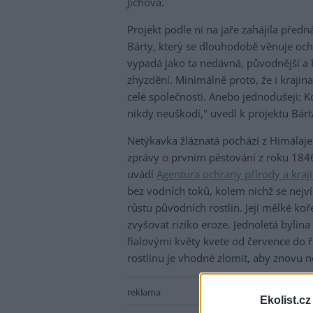
Jíchová.
Projekt podle ní na jaře zahájila před
Bárty, který se dlouhodobě věnuje ochr
vypadá jako ta nedávná, původnější a b
zhyzdění. Minimálně proto, že i krajina 
celé společnosti. Anebo jednodušeji: 
nikdy neuškodí," uvedl k projektu Bárt
Netýkavka žláznatá pochází z Himálaje.
zprávy o prvním pěstování z roku 1846
uvádí
Agentura ochrany přírody a kraj
bez vodních toků, kolem nichž se nejvíc
růstu původních rostlin. Její mělké k
zvyšovat riziko eroze. Jednoletá bylin
fialovými květy kvete od července do ř
rostlinu je vhodné zlomit, aby znovu 
reklama
Ekolist.cz