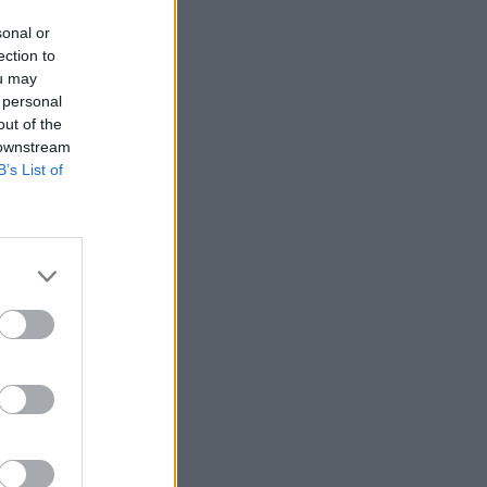
sonal or
ection to
ou may
 personal
out of the
 downstream
B’s List of