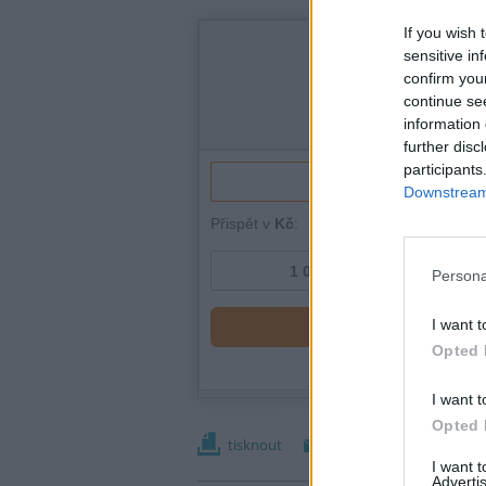
If you wish 
sensitive in
confirm you
continue se
information 
further disc
participants
Downstream 
Persona
I want t
Opted 
I want t
Opted 
tisknout
poslat
I want 
Advertis