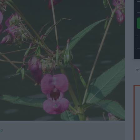
re
na