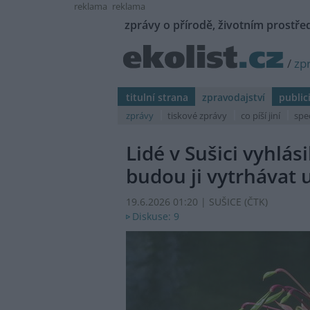
reklama
reklama
zprávy o přírodě, životním prostřed
/
zp
titulní strana
zpravodajství
public
zprávy
tiskové zprávy
co píší jiní
spe
Lidé v Sušici vyhlás
budou ji vytrhávat 
19.6.2026 01:20 | SUŠICE (
ČTK
)
Diskuse: 9