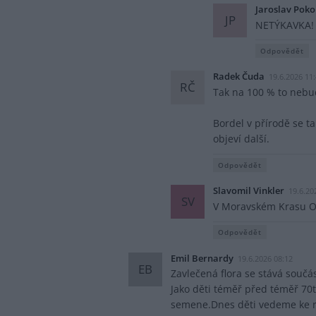
Jaroslav Pok
JP
NETÝKAVKA!
Odpovědět
Radek Čuda
19.6.2026 11
RČ
Tak na 100 % to nebud
Bordel v přírodě se ta
objeví další.
Odpovědět
Slavomil Vinkler
19.6.20
SV
V Moravském Krasu Ok
Odpovědět
Emil Bernardy
19.6.2026 08:12
EB
Zavlečená flora se stává součás
Jako děti téměř před téměř 70ti
semene.Dnes děti vedeme ke rv