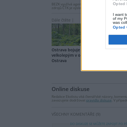
Opted 
BEZK využívá agenturní zpravodajství ČTK, která
zdrojů ČTK je výslovně zakázáno bez předchozí
I want t
of my P
Dále čtěte |
was col
Opted 
Ostrava bojuje s bolševníkem
Itals
velkolepým v obvodu Slezská
listo
Ostrava
sady
Online diskuse
Redakce Ekolistu vítá čtenářské názory, komentá
zavazujete dodržovat
pravidla diskuse
. V přípa
VŠECHNY KOMENTÁŘE (9)
DO DISKUZE SE MŮŽETE ZAPOJIT PO P