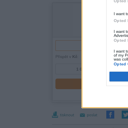
Opted 
I want t
Opted 
I want 
Advertis
Opted 
I want t
of my P
was col
Opted 
tisknout
poslat