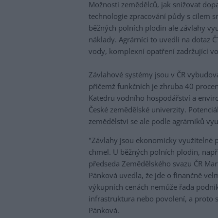
Možnosti zemědělců, jak snižovat dopa
technologie zpracování půdy s cílem sn
běžných polních plodin ale závlahy vy
náklady. Agrárníci to uvedli na dotaz 
vody, komplexní opatření zadržující vod
Závlahové systémy jsou v ČR vybudová
přičemž funkčních je zhruba 40 procent
Katedru vodního hospodářství a envir
České zemědělské univerzity. Potenciál
zemědělství se ale podle agrárníků vyu
"Závlahy jsou ekonomicky využitelné p
chmel. U běžných polních plodin, napří
předseda Zemědělského svazu ČR Mart
Pánková uvedla, že jde o finančně velm
výkupních cenách nemůže řada podnik
infrastruktura nebo povolení, a proto se
Pánková.