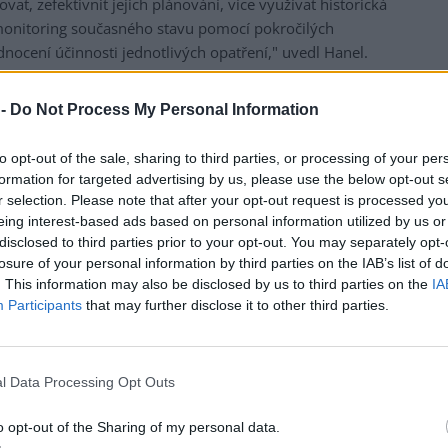
vat, zefektivnit jejich plánování, více využívat historická
 monitoring současného stavu pomocí pokročilých
nocení účinnosti jednotlivých opatření," uvedl Hanel.
na očekává vyšší využívání zavlažování, podmínkou k
 -
Do Not Process My Personal Information
 "Ty je třeba postupně budovat, neboť současné zdroje
dní negativní přístup k budování přehradních nádrží, které
to opt-out of the sale, sharing to third parties, or processing of your per
oblastech pod nádrží pomoci takzvaným nadlepšováním
formation for targeted advertising by us, please use the below opt-out s
r selection. Please note that after your opt-out request is processed y
eing interest-based ads based on personal information utilized by us or
jiny zadržovat vodu považuje Havel jak technické stavby,
disclosed to third parties prior to your opt-out. You may separately opt-
bnějších vodních ploch společně s větší biodiverzitou v
losure of your personal information by third parties on the IAB’s list of
. This information may also be disclosed by us to third parties on the
IA
Participants
that may further disclose it to other third parties.
vně už od začátku jara. Podle projektu
InterSucho
panuje
émní sucho, tedy nejvyšší stupeň, na zhruba dalších 15
upeň.
l Data Processing Opt Outs
o opt-out of the Sharing of my personal data.