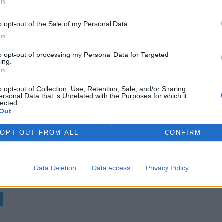
In
o opt-out of the Sale of my Personal Data.
rek
In
to opt-out of processing my Personal Data for Targeted
ing.
In
o opt-out of Collection, Use, Retention, Sale, and/or Sharing
ersonal Data that Is Unrelated with the Purposes for which it
lected.
Out
OPT OUT FROM ALL
CONFIRM
Data Deletion
Data Access
Privacy Policy