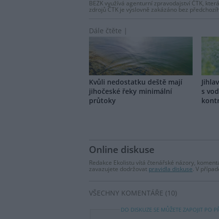
BEZK využívá agenturní zpravodajství ČTK, která
zdrojů ČTK je výslovně zakázáno bez předchozí
Dále čtěte |
Kvůli nedostatku deště mají
Jihla
jihočeské řeky minimální
s vod
průtoky
kont
Online diskuse
Redakce Ekolistu vítá čtenářské názory, komentá
zavazujete dodržovat
pravidla diskuse
. V přípa
VŠECHNY KOMENTÁŘE (10)
DO DISKUZE SE MŮŽETE ZAPOJIT PO P