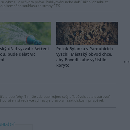
 si vyhrazuje veškerá práva. Publikování nebo další šíření obsahu ze
ho písemného souhlasu ze strany ČTK.
vský úřad vyzval k šetření
Potok Bylanka v Pardubicích
ou, bude dělat víc
vyschl. Městský obvod chce,
rol
aby Povodí Labe vyčistilo
rek
koryto
ře a postřehy. Tím, že zde publikujete svůj příspěvek, se ale zároveň
dě porušení si redakce vyhrazuje právo smazat diskusní příspěvěk
ŘIHLÁŠENÍ