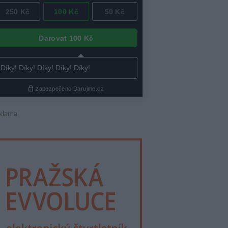
klama