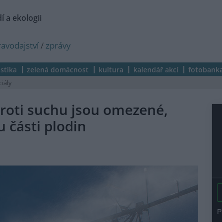
í a ekologii
ravodajství
/
zprávy
istika
zelená domácnost
kultura
kalendář akcí
fotobank
ciály
roti suchu jsou omezené,
u části plodin