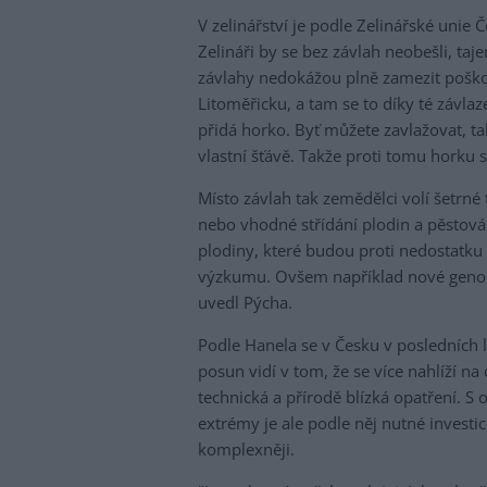
V zelinářství je podle Zelinářské unie
Zelináři by se bez závlah neobešli, ta
závlahy nedokážou plně zamezit poškoz
Litoměřicku, a tam se to díky té závla
přidá horko. Byť můžete zavlažovat, ta
vlastní šťávě. Takže proti tomu horku s
Místo závlah tak zemědělci volí šetrné
nebo vhodné střídání plodin a pěstován
plodiny, které budou proti nedostatku 
výzkumu. Ovšem například nové genom
uvedl Pýcha.
Podle Hanela se v Česku v posledních le
posun vidí v tom, že se více nahlíží n
technická a přírodě blízká opatření. S
extrémy je ale podle něj nutné investi
komplexněji.