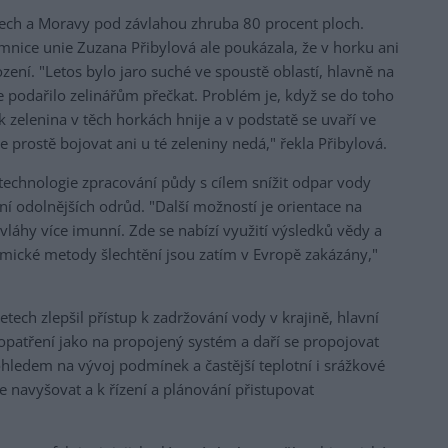
 Čech a Moravy pod závlahou zhruba 80 procent ploch.
jemnice unie Zuzana Přibylová ale poukázala, že v horku ani
ení. "Letos bylo jaro suché ve spoustě oblastí, hlavně na
ze podařilo zelinářům přečkat. Problém je, když se do toho
k zelenina v těch horkách hnije a v podstatě se uvaří ve
e prostě bojovat ani u té zeleniny nedá," řekla Přibylová.
 technologie zpracování půdy s cílem snížit odpar vody
í odolnějších odrůd. "Další možností je orientace na
vláhy více imunní. Zde se nabízí využití výsledků vědy a
ické metody šlechtění jsou zatím v Evropě zakázány,"
tech zlepšil přístup k zadržování vody v krajině, hlavní
a opatření jako na propojený systém a daří se propojovat
 ohledem na vývoj podmínek a častější teplotní i srážkové
ce navyšovat a k řízení a plánování přistupovat