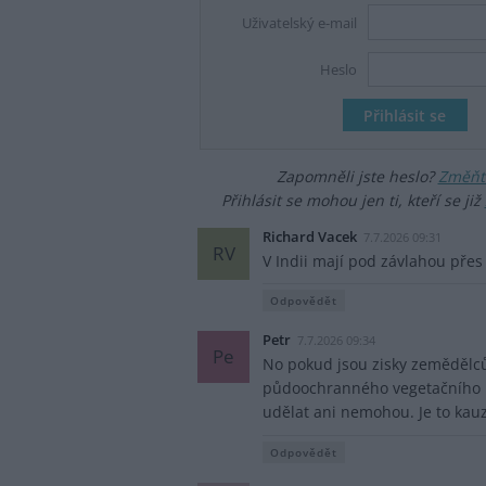
Uživatelský e-mail
Heslo
Zapomněli jste heslo?
Změňte
Přihlásit se mohou jen ti, kteří se již
Richard Vacek
7.7.2026 09:31
RV
V Indii mají pod závlahou přes
Odpovědět
Petr
7.7.2026 09:34
Pe
No pokud jsou zisky zemědělců
půdoochranného vegetačního p
udělat ani nemohou. Je to kau
Odpovědět