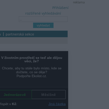
reklama
Přihlášení
rozšířené vyhledávání
a
partnerská sekce