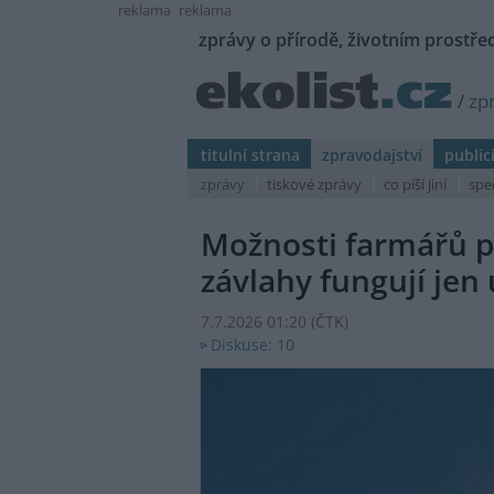
reklama
reklama
zprávy o přírodě, životním prostřed
/
zp
titulní strana
zpravodajství
public
zprávy
tiskové zprávy
co píší jiní
spe
Možnosti farmářů p
závlahy fungují jen 
7.7.2026 01:20 (
ČTK
)
Diskuse: 10