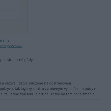
 si je
.
zaregistrovali
.
 polovinu orné půdy.
 a obživa lidstva založené na odstraňování
okryvu, tak logicky s takto vyrobeným vysoušením půdy nic
zalita. Jedno způsobuje druhé. Těžko na tom něco změnit.