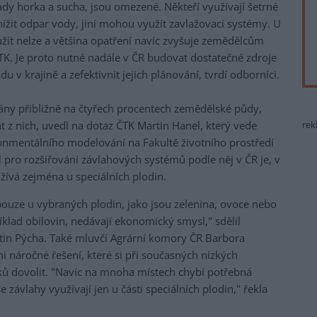
dy horka a sucha, jsou omezené. Někteří využívají šetrné
ížit odpar vody, jiní mohou využít zavlažovací systémy. U
užít nelze a většina opatření navíc zvyšuje zemědělcům
ČTK. Je proto nutné nadále v ČR budovat dostatečné zdroje
u v krajině a zefektivnit jejich plánování, tvrdí odborníci.
ny přibližně na čtyřech procentech zemědělské půdy,
 z nich, uvedl na dotaz ČTK Martin Hanel, který vede
rek
onmentálního modelování na Fakultě životního prostředí
 pro rozšiřování závlahových systémů podle něj v ČR je, v
žívá zejména u speciálních plodin.
ouze u vybraných plodin, jako jsou zelenina, ovoce nebo
klad obilovin, nedávají ekonomický smysl," sdělil
in Pýcha. Také mluvčí Agrární komory ČR Barbora
i náročné řešení, které si při současných nízkých
ů dovolit. "Navíc na mnoha místech chybí potřebná
 závlahy využívají jen u části speciálních plodin," řekla