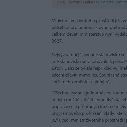
Foto |
MartinVeselka /
Wikimedia Comm
Ministerstvo životního prostředí již v
potřebná pro budoucí stavbu přehrady
celkem devět, ministerstvo nyní vydal
2027.
Nejvýznamnější vydané stanovisko se 
jiné stanovisko se vztahovalo k přelože
Zátor. Další se týkala například výjim
kácení dřevin mimo les. Souhlasná sta
snížit nebo změnit krajinný ráz.
"Všechna vydaná jednotná environmen
nebylo možné zahájit jednotlivá stavebn
přípravě celé přehrady, čímž resort živ
programového prohlášení vlády, kter
je," uvedl ministr životního prostředí I