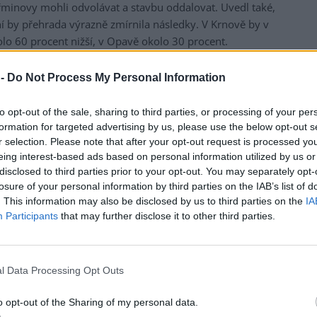
řminovy mohli odvolávat a stavbu oddalovat. Uvedl také,
 by přehrada výrazně zmírnila následky. V Krnově by v
lo 60 procent nižší, v Opavě okolo 30 procent.
dokončení stavby přehrady do roku 2032 je nereálné,
 -
Do Not Process My Personal Information
ejména stavba přeložky silnice a proces vyvlastňování.
amítl žalobu ekologické organizace Děti Země proti stavbě
to opt-out of the sale, sharing to third parties, or processing of your per
formation for targeted advertising by us, please use the below opt-out s
r selection. Please note that after your opt-out request is processed y
eing interest-based ads based on personal information utilized by us or
disclosed to third parties prior to your opt-out. You may separately opt-
losure of your personal information by third parties on the IAB’s list of
. This information may also be disclosed by us to third parties on the
IA
Participants
that may further disclose it to other third parties.
l Data Processing Opt Outs
o opt-out of the Sharing of my personal data.