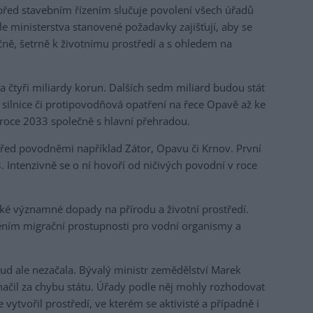
před stavebním řízením slučuje povolení všech úřadů
e ministerstva stanovené požadavky zajišťují, aby se
čně, šetrně k životnímu prostředí a s ohledem na
a čtyři miliardy korun. Dalších sedm miliard budou stát
a silnice či protipovodňová opatření na řece Opavě až ke
roce 2033 společně s hlavní přehradou.
řed povodněmi například Zátor, Opavu či Krnov. První
. Intenzivně se o ní hovoří od ničivých povodní v roce
ké významné dopady na přírodu a životní prostředí.
štěním migrační prostupnosti pro vodní organismy a
sud ale nezačala. Bývalý ministr zemědělství Marek
ačil za chybu státu. Úřady podle něj mohly rozhodovat
že vytvořil prostředí, ve kterém se aktivisté a případně i