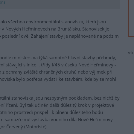
ons
ydalo všechna environmentální stanoviska, která jsou
 v Nových Heřminovech na Bruntálsku. Stanovisek je
o poslední dvě. Zahájení stavby je naplánované na podzim
rek
podle ministerstva týká samotné hlavní stavby přehrady,
ní stávající silnice I. třídy I/45 v úseku Nové Heřminovy -
ek z ochrany zvláště chráněných druhů nebo výjimek při
noviska bylo potřeba vydat i ke stavbám, kde by se mohl
tální stanoviska jsou nezbytným podkladem, bez nichž by
í řízení. Byl tak učiněn další důležitý krok v projektové
otního prostředí přispěl i k plnění důležitého bodu
ým samozřejmě výstavba vodního díla Nové Heřminovy
gor Červený (Motoristé).