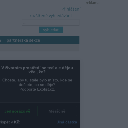
reklama
Přihlášení
rozšířené vyhledávání
a
partnerská sekce