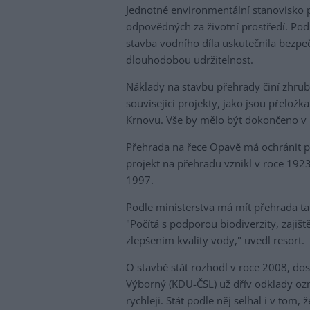
Jednotné environmentální stanovisko 
odpovědných za životní prostředí. Podl
stavba vodního díla uskutečnila bezpe
dlouhodobou udržitelnost.
Náklady na stavbu přehrady činí zhrub
související projekty, jako jsou přeložk
Krnovu. Vše by mělo být dokončeno v 
Přehrada na řece Opavě má ochránit p
projekt na přehradu vznikl v roce 1923
1997.
Podle ministerstva má mít přehrada ta
"Počítá s podporou biodiverzity, zaji
zlepšením kvality vody," uvedl resort.
O stavbě stát rozhodl v roce 2008, do
Výborný (KDU-ČSL) už dřív odklady ozn
rychleji. Stát podle něj selhal i v tom, 