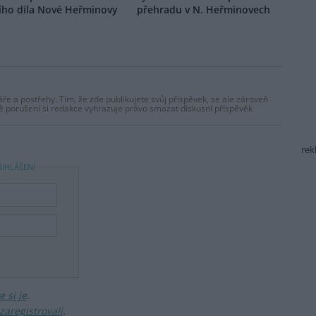
ího díla Nové Heřminovy
přehradu v N. Heřminovech
ře a postřehy. Tím, že zde publikujete svůj příspěvek, se ale zároveň
dě porušení si redakce vyhrazuje právo smazat diskusní příspěvěk
rek
ŘIHLÁŠENÍ
 si je
.
zaregistrovali
.