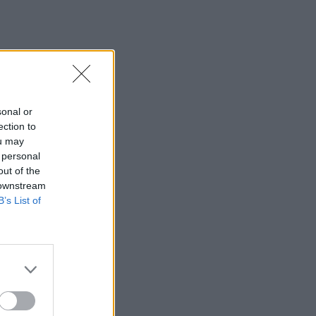
sonal or
ection to
ou may
 personal
out of the
 downstream
B’s List of