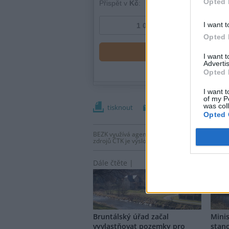
Opted 
I want t
Opted 
I want 
Advertis
Opted 
I want t
of my P
was col
tisknout
poslat
Opted 
BEZK využívá agenturní zpravodajství ČTK, která
zdrojů ČTK je výslovně zakázáno bez předchozí
Dále čtěte |
Bruntálský úřad začal
Mini
vyvlastňovat pozemky pro
stano