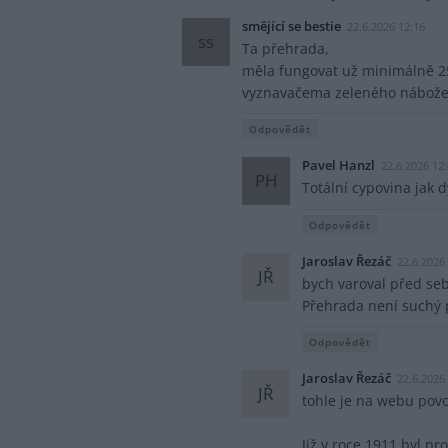
smějící se bestie
22.6.2026 12:16
ss
Ta přehrada,
měla fungovat už minimálně 25
vyznavačema zeleného náboženst
Odpovědět
Pavel Hanzl
22.6.2026 12
PH
Totální cypovina jak d
Odpovědět
Jaroslav Řezáč
22.6.2026
JŘ
bych varoval před se
Přehrada není suchý 
Odpovědět
Jaroslav Řezáč
22.6.2026
JŘ
tohle je na webu povo
Již v roce 1911 byl p