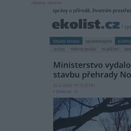
reklama
reklama
zprávy o přírodě, životním prostřed
/
zp
titulní strana
zpravodajství
public
zprávy
tiskové zprávy
co píší jiní
spe
Ministerstvo vydalo
stavbu přehrady N
22.6.2026 11:15 (
ČTK
)
Diskuse: 16