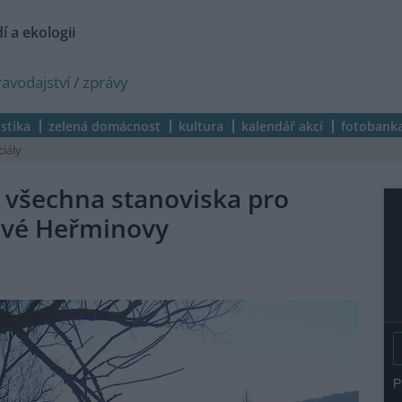
í a ekologii
ravodajství
/
zprávy
istika
zelená domácnost
kultura
kalendář akcí
fotobank
ciály
 všechna stanoviska pro
ové Heřminovy