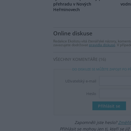
přehradu v Nových
vodn
Heřminovech
Online diskuse
Redakce Ekolistu vítá čtenářské názory, komentá
zavazujete dodržovat
pravidla diskuse
. V přípa
VŠECHNY KOMENTÁŘE (16)
DO DISKUZE SE MŮŽETE ZAPOJIT PO P
Uživatelský e-mail
Heslo
Zapomněli jste heslo?
Změňte
Přihlásit se mohou jen ti, kteří se již