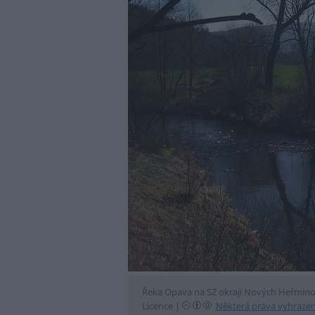
Řeka Opava na SZ okraji Nových Heřmin
Licence |
Některá práva vyhraze