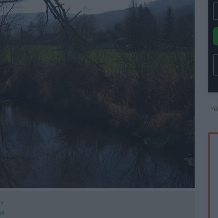
re
ov
na