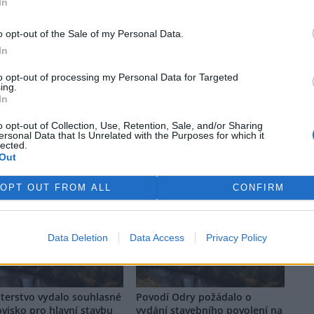
In
o opt-out of the Sale of my Personal Data.
rek
In
to opt-out of processing my Personal Data for Targeted
ing.
In
o opt-out of Collection, Use, Retention, Sale, and/or Sharing
ersonal Data that Is Unrelated with the Purposes for which it
lected.
Out
 si vyhrazuje veškerá práva. Publikování nebo další šíření obsahu ze
OPT OUT FROM ALL
CONFIRM
ho písemného souhlasu ze strany ČTK.
Data Deletion
Data Access
Privacy Policy
sterstvo vydalo souhlasné
Povodí Odry požádalo o
visko pro hlavní stavbu
vydání stavebního povolení na