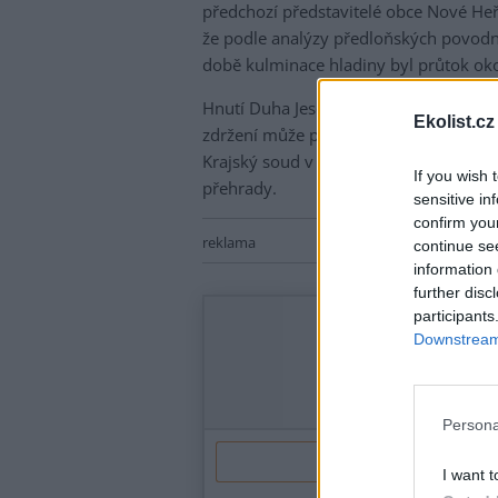
předchozí představitelé obce Nové He
že podle analýzy předloňských povodní
době kulminace hladiny byl průtok oko
Hnutí Duha Jeseníky dříve uvedlo, že 
Ekolist.cz
zdržení může podle ekologů způsobit z
Krajský soud v Ostravě loni v květnu z
If you wish 
přehrady.
sensitive in
confirm you
reklama
continue se
information 
further disc
participants
Downstream 
Persona
I want t