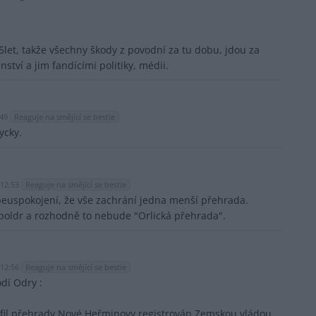
let, takže všechny škody z povodní za tu dobu, jdou za
ví a jim fandícími politiky, médii.
:49
Reaguje na smějící se bestie
ycky.
 12:53
Reaguje na smějící se bestie
beuspokojení, že vše zachrání jedna menší přehrada.
poldr a rozhodně to nebude "Orlická přehrada".
 12:56
Reaguje na smějící se bestie
dí Odry :
rofil přehrady Nové Heřminovy registrován Zemskou vládou