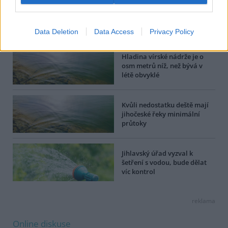
strany ČTK.
Dále čtěte |
Data Deletion
Data Access
Privacy Policy
Hladina vírské nádrže je o
osm metrů níž, než bývá v
létě obvyklé
Kvůli nedostatku deště mají
jihočeské řeky minimální
průtoky
Jihlavský úřad vyzval k
šetření s vodou, bude dělat
víc kontrol
reklama
Online diskuse