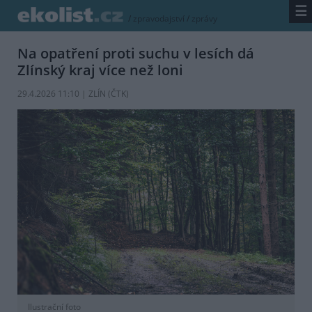
☰
/
zpravodajství
/
zprávy
Na opatření proti suchu v lesích dá
Zlínský kraj více než loni
29.4.2026 11:10 | ZLÍN (
ČTK
)
Ilustrační foto