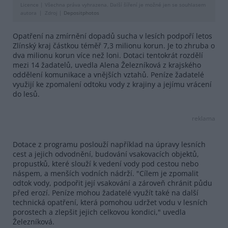
Licence |
Všechna práva vyhrazena. Další šíření je možné jen se souhlasem
autora
Zdroj |
Depositphotos
Opatření na zmírnění dopadů sucha v lesích podpoří letos
Zlínský kraj částkou téměř 7,3 milionu korun. Je to zhruba o
dva milionu korun více než loni. Dotaci tentokrát rozdělí
mezi 14 žadatelů, uvedla Alena Železníková z krajského
oddělení komunikace a vnějších vztahů. Peníze žadatelé
využijí ke zpomalení odtoku vody z krajiny a jejímu vrácení
do lesů.
reklama
Dotace z programu poslouží například na úpravy lesních
cest a jejich odvodnění, budování vsakovacích objektů,
propustků, které slouží k vedení vody pod cestou nebo
náspem, a menších vodních nádrží. "Cílem je zpomalit
odtok vody, podpořit její vsakování a zároveň chránit půdu
před erozí. Peníze mohou žadatelé využít také na další
technická opatření, která pomohou udržet vodu v lesních
porostech a zlepšit jejich celkovou kondici," uvedla
Železníková.