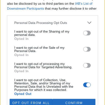
also be disclosed by us to third parties on the
IAB’s List of
Downstream Participants
that may further disclose it to other
third parties.
Personal Data Processing Opt Outs
I want to opt-out of the Sharing of my
personal data.
Opted In
I want to opt-out of the Sale of my
Personal Data.
Opted In
I want to opt-out of processing my
Personal Data for Targeted Advertising.
Opted In
I want to opt-out of Collection, Use,
Retention, Sale, and/or Sharing of my
tisknout
poslat
Personal Data that Is Unrelated with the
Purposes for which it was collected.
Opted Out
BEZK využívá agenturní zpravodajství ČTK, která si vyhrazuje
veškerá práva. Publikování nebo další šíření obsahu ze zdrojů ČTK
OPT OUT FROM ALL
CONFIRM
je výslovně zakázáno bez předchozího písemného souhlasu ze