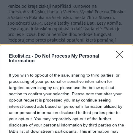
Peníze od kraje získají například Kunovice na
Uherskohradišťsku, Lhota u Vsetína, Vysoké Pole na Zlínsku
a Valašská Polanka na Vsetínsku, města Zlín a Slavičín,
společnosti B.F.P., Lesy a statky Tomáše Bati, Lesy Komňa,
Lesy augustiniánského opatství a další žadatelé. "Voda je
pro les klíčová, bez ní nemůže dlouhodobě fungovat.
Podporujeme proto praktická opatření, která pomáhají
vodu v krajině zadržet a využít tam, kde má největší smysl.
Každý takový projekt je krokem k odolnějším a zdravějším
Ekolist.cz -
Do Not Process My Personal
lesům," uvedla krajská radní pro životní prostředí a
Information
zemědělství Renata Prchlíková (ANO).
Program na podporu zmírnění následků sucha v lesích
If you wish to opt-out of the sale, sharing to third parties, or
funguje ve Zlínském kraji od roku 2017. Od té doby z něj
processing of your personal or sensitive information for
hejtmanství podpořilo desítkami milionů korun několik set
targeted advertising by us, please use the below opt-out
projektů. Loni mezi deset žadatelů uvolnilo 5,3 milionu
section to confirm your selection. Please note that after your
korun.
opt-out request is processed you may continue seeing
interest-based ads based on personal information utilized by
reklama
us or personal information disclosed to third parties prior to
your opt-out. You may separately opt-out of the further
disclosure of your personal information by third parties on the
IAB’s list of downstream participants. This information may