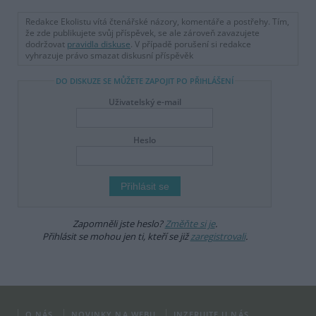
Redakce Ekolistu vítá čtenářské názory, komentáře a postřehy. Tím,
že zde publikujete svůj příspěvek, se ale zároveň zavazujete
dodržovat
pravidla diskuse
. V případě porušení si redakce
vyhrazuje právo smazat diskusní příspěvěk
DO DISKUZE SE MŮŽETE ZAPOJIT PO PŘIHLÁŠENÍ
Uživatelský e-mail
Heslo
Zapomněli jste heslo?
Změňte si je
.
Přihlásit se mohou jen ti, kteří se již
zaregistrovali
.
O NÁS
NOVINKY NA WEBU
INZERUJTE U NÁS