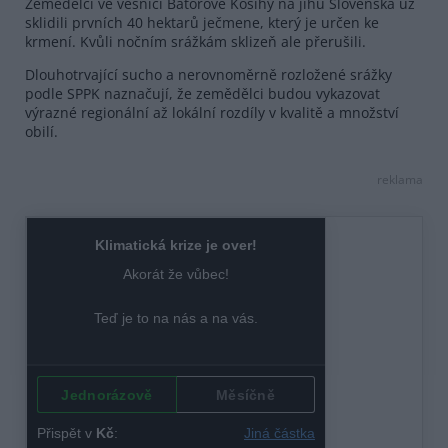
Zemědělci ve vesnici Bátorove Kosihy na jihu Slovenska už
sklidili prvních 40 hektarů ječmene, který je určen ke
krmení. Kvůli nočním srážkám sklizeň ale přerušili.
Dlouhotrvající sucho a nerovnoměrně rozložené srážky
podle SPPK naznačují, že zemědělci budou vykazovat
výrazné regionální až lokální rozdíly v kvalitě a množství
obilí.
reklama