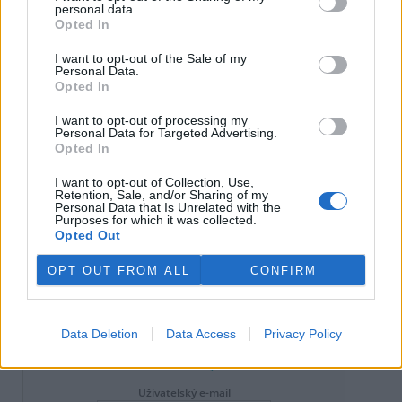
personal data.
U Mallorky mělo moře přes
Opted In
rekordních 33 stupňů, uvádí
meteorologové
I want to opt-out of the Sale of my
Personal Data.
Opted In
Do Prahy dorazili jezdci
cyklistické štafety, míří na
I want to opt-out of processing my
Personal Data for Targeted Advertising.
konferenci o klimatu
Opted In
I want to opt-out of Collection, Use,
reklama
Retention, Sale, and/or Sharing of my
Personal Data that Is Unrelated with the
Purposes for which it was collected.
Online diskuse
Opted Out
Redakce Ekolistu vítá čtenářské názory, komentáře a postřehy. Tím,
OPT OUT FROM ALL
CONFIRM
že zde publikujete svůj příspěvek, se ale zároveň zavazujete
dodržovat
pravidla diskuse
. V případě porušení si redakce
vyhrazuje právo smazat diskusní příspěvěk
Data Deletion
Data Access
Privacy Policy
Všechny komentáře (2)
DO DISKUZE SE MŮŽETE ZAPOJIT PO PŘIHLÁŠENÍ
Uživatelský e-mail