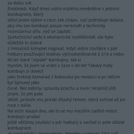
za dobu své
životnosti. Když dnes vidím malého zemědělce s jedním
kombajnem, který
sklízí jeden týden v roce, tak chápu, nač potřebuje dotace,
aby mu ten kombajn pouze nerezivěl a technicky
nezestárnul dřív, než se zaplatí.
Zpátečnictví vede k ekonomické neefektivitě, ale bylo
důležité to dobré
z minulosti komplet negovat. Když vidím zoufalce s pár
hektary používající dodnes východoněmecké E 514 a nebo
60 let staré "alpské" kombajny, tak si
myslím, že jsem se vrátil v čase o 40 let! Takový malý
kombajn si dovezl
jako šrotový kamarád z Rakouska po revoluci a po sklizni
byl špinavý jako
čuně. Bez kabiny, spousta prachu a navíc nesplnil slib
jiným, že jim pole
sklidí, protože mu praskl dlouhý řemen, který sehnal až po
roce z Itálie.
Na sichr koupil dva, ale to se mu mezitím zadřel motor.
Kombajn prodal
ještě většímu zoufalci s pár hektary a nechal si pole sklízet
kombajnem
ze vznikajícího agropodniku, kterému nakonec část polí