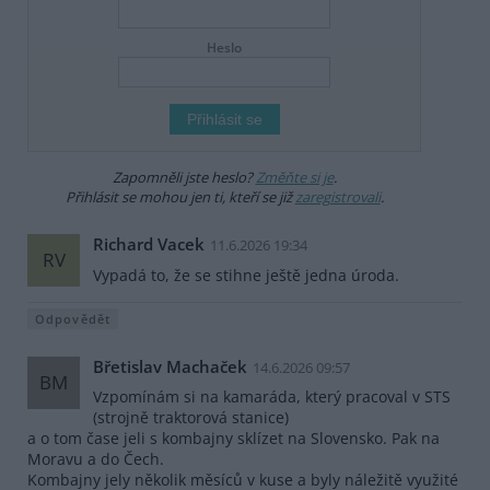
Heslo
Zapomněli jste heslo?
Změňte si je
.
Přihlásit se mohou jen ti, kteří se již
zaregistrovali
.
Richard Vacek
11.6.2026 19:34
RV
Vypadá to, že se stihne ještě jedna úroda.
Odpovědět
Břetislav Machaček
14.6.2026 09:57
BM
Vzpomínám si na kamaráda, který pracoval v STS
(strojně traktorová stanice)
a o tom čase jeli s kombajny sklízet na Slovensko. Pak na
Moravu a do Čech.
Kombajny jely několik měsíců v kuse a byly náležitě využité