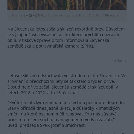
Licence |
Některá práva vyhrazena
Foto |
CropShot /
Flickr.com
Na Slovensku letos začala sklizeň rekordně brzy. Důvodem
je vývoj počasí a výrazné sucho, které urychlilo dozrávání
obilí. V tiskové zprávě o tom informovala Slovenská
zemědělská a potravinářská komora (SPPK).
reklama
Letošní sklizeň odstartovala ve středu na jihu Slovenska. Ve
srovnání s předchozími lety se tak stalo o týden dříve.
Dosud nejdříve začali slovenští zemědělci sklízet obilí v
letech 2018 a 2022, a to 16. června.
"Kvůli klimatickým změnám je všechno posunuté dopředu.
Stav v přírodě dnes jasně ukazuje důsledky klimatických
změn, na které bychom měli reagovat. Pro nás zůstává
prioritou řešení sucha, managementu vody a závlah,"
uvedl předseda SPPK Jozef Šumichrast.