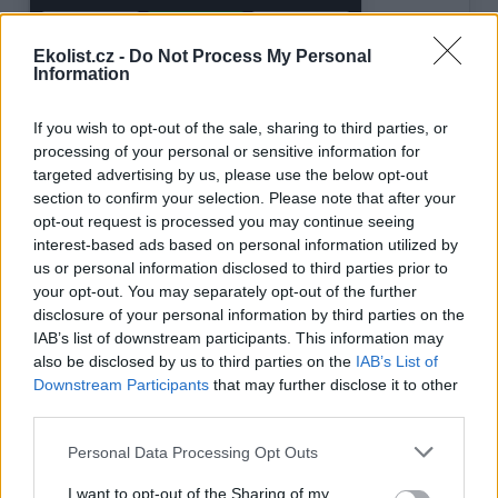
Ekolist.cz -
Do Not Process My Personal
Information
If you wish to opt-out of the sale, sharing to third parties, or
processing of your personal or sensitive information for
targeted advertising by us, please use the below opt-out
tisknout
poslat
section to confirm your selection. Please note that after your
opt-out request is processed you may continue seeing
interest-based ads based on personal information utilized by
BEZK využívá agenturní zpravodajství ČTK, která si vyhrazuje
veškerá práva. Publikování nebo další šíření obsahu ze zdrojů ČTK
us or personal information disclosed to third parties prior to
je výslovně zakázáno bez předchozího písemného souhlasu ze
your opt-out. You may separately opt-out of the further
strany ČTK.
disclosure of your personal information by third parties on the
IAB’s list of downstream participants. This information may
Dále čtěte |
also be disclosed by us to third parties on the
IAB’s List of
Downstream Participants
that may further disclose it to other
Ministerstvo životního
third parties.
prostředí aktualizovalo
Národní akční plán adaptace
Personal Data Processing Opt Outs
na změnu klimatu
I want to opt-out of the Sharing of my