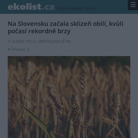
☰
/
zpravodajství
/
zprávy
Na Slovensku začala sklizeň obilí, kvůli
počasí rekordně brzy
11.6.2026 19:13 | BRATISLAVA (
ČTK
)
Diskuse: 2