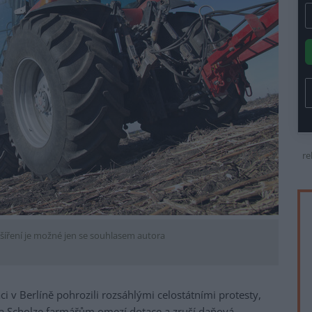
re
šíření je možné jen se souhlasem autora
 v Berlíně pohrozili rozsáhlými celostátními protesty,
a Scholze farmářům omezí dotace a zruší daňová