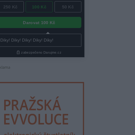
klama