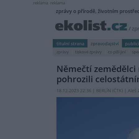
reklama
reklama
zprávy o přírodě, životním prostřed
/
zp
titulní strana
zpravodajství
public
zprávy
tiskové zprávy
co píší jiní
spe
Němečtí zemědělci 
pohrozili celostátn
18.12.2023 22:36 | BERLÍN (
ČTK
) | Aleš