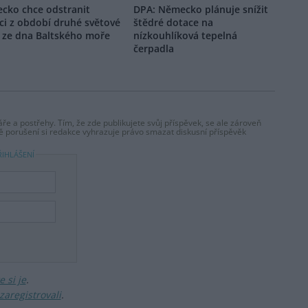
cko chce odstranit
DPA: Německo plánuje snížit
ci z období druhé světové
štědré dotace na
y ze dna Baltského moře
nízkouhlíková tepelná
čerpadla
ře a postřehy. Tím, že zde publikujete svůj příspěvek, se ale zároveň
dě porušení si redakce vyhrazuje právo smazat diskusní příspěvěk
ŘIHLÁŠENÍ
 si je
.
zaregistrovali
.