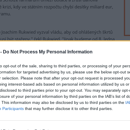
rizi, kdy ve státním rozpočtu chybí desítky miliard eur,
ramu.
Joachim Rukwied vyzval vládu, aby od ohlášených škrtů
í být staženy," řekl Rukwied. "Jinak budeme od 8. ledna
vidět tak, jak dosud tato země nezažila," zdůraznil.
rek
 -
Do Not Process My Personal Information
 podle pořadatelů zúčastnilo až 10 000 lidí a německou
ích zemědělských strojů. Policie účast odhadla na zhruba
to opt-out of the sale, sharing to third parties, or processing of your per
ktorů.
formation for targeted advertising by us, please use the below opt-out s
r selection. Please note that after your opt-out request is processed y
mu, že se vláda rozhodla skončit s podporou nafty pro
eing interest-based ads based on personal information utilized by us or
zením vozidel pro zemědělství. Zemědělci mají dosud
disclosed to third parties prior to your opt-out. You may separately opt-
sel ve výši 21,48 centu (5,4 Kč) za litr, nemusí tak platit
losure of your personal information by third parties on the IAB’s list of
. This information may also be disclosed by us to third parties on the
IA
 Kč) za litr. DBV tvrdí, že zrušení těchto výhod bude pro
Participants
that may further disclose it to other third parties.
 miliardy eur (24,5 miliardy Kč).
emir farmářům na dnešní demonstraci řekl, že jejich
by škrty takto tvrdé nebyly," řekl. Dodal, že šetřit je třeba,