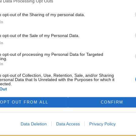
l Data Processing Opt Outs
a zemědělství dolehnout.
o opt-out of the Sharing of my personal data.
 v rozpočtové krizi, když ústavní soud označil převod 60
In
tického fondu za protizákonný. Ve státní pokladně tak
Chybějící peníze se vláda rozhodla získat v nových
o opt-out of the Sale of my Personal Data.
ko počínaje dneškem ukončilo státní podporu nákupu
In
 končí s regulací cen elektřiny, plynu a dálkového tepla,
ezna 2024. Scholz rovněž oznámil zastavení dotací, které
to opt-out of processing my Personal Data for Targeted
ing.
In
o opt-out of Collection, Use, Retention, Sale, and/or Sharing
ersonal Data that Is Unrelated with the Purposes for which it
lected.
Out
OPT OUT FROM ALL
CONFIRM
Data Deletion
Data Access
Privacy Policy