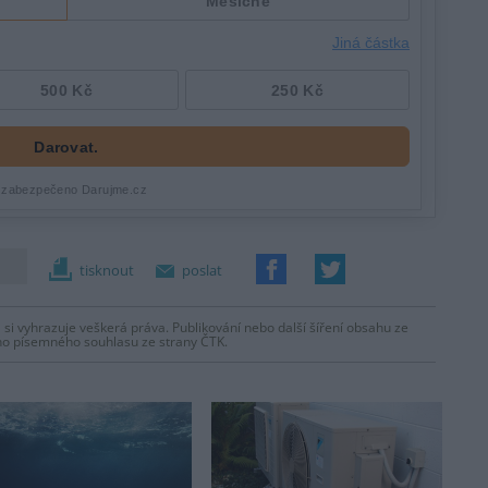
tisknout
poslat
 si vyhrazuje veškerá práva. Publikování nebo další šíření obsahu ze
ho písemného souhlasu ze strany ČTK.