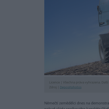
Licence |
Všechna práva vyhrazena. Další 
Zdroj |
Depositphotos
Němečtí zemědělci dnes na demonstraci
pokud vláda spolkového kancléře Olaf