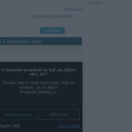
reklama
Přihlášení
rozšířené vyhledávání
a
partnerská sekce