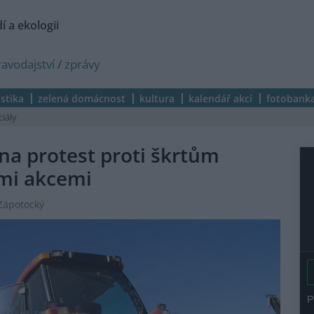
í a ekologii
ravodajství
/
zprávy
istika
zelená domácnost
kultura
kalendář akcí
fotobank
ciály
na protest proti škrtům
ími akcemi
 Zápotocký