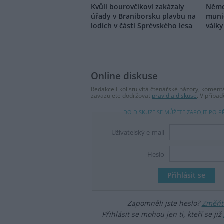
Kvůli bourovčíkovi zakázaly
Něme
úřady v Braniborsku plavbu na
muni
lodích v části Sprévského lesa
válk
Online diskuse
Redakce Ekolistu vítá čtenářské názory, komentá
zavazujete dodržovat
pravidla diskuse
. V přípa
DO DISKUZE SE MŮŽETE ZAPOJIT PO P
Uživatelský e-mail
Heslo
Zapomněli jste heslo?
Změňte
Přihlásit se mohou jen ti, kteří se již