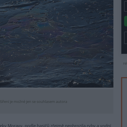
re
šíření je možné jen se souhlasem autora
řeky Moravy, podle hasičů zřejmě neohrozila ryby a vodní