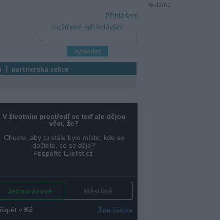
reklama
Přihlášení
rozšířené vyhledávání
a
partnerská sekce