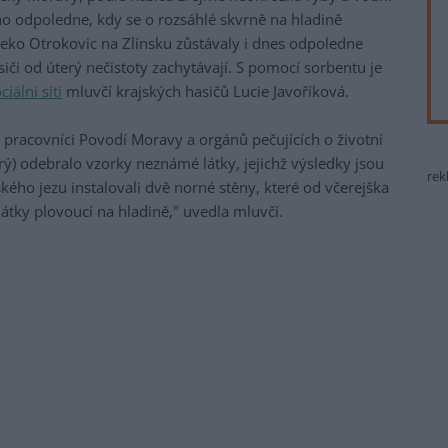
ho odpoledne, kdy se o rozsáhlé skvrně na hladině
leko Otrokovic na Zlínsku zůstávaly i dnes odpoledne
iči od úterý nečistoty zachytávají. S pomocí sorbentu je
ciální síti
mluvčí krajských hasičů Lucie Javoříková.
 i pracovníci Povodí Moravy a orgánů pečujících o životní
rý) odebralo vzorky neznámé látky, jejichž výsledky jsou
rek
ského jezu instalovali dvě norné stěny, které od včerejška
 látky plovoucí na hladině," uvedla mluvčí.