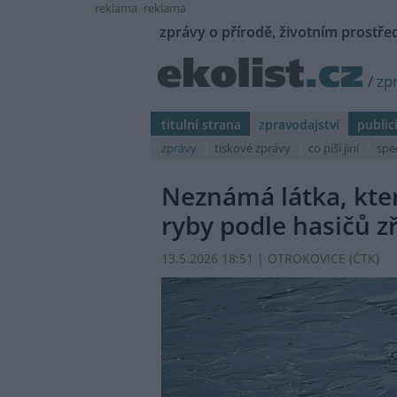
reklama
reklama
zprávy o přírodě, životním prostřed
/
zp
titulní strana
zpravodajství
public
zprávy
tiskové zprávy
co píší jiní
spe
Neznámá látka, kter
ryby podle hasičů z
13.5.2026 18:51 | OTROKOVICE (
ČTK
)