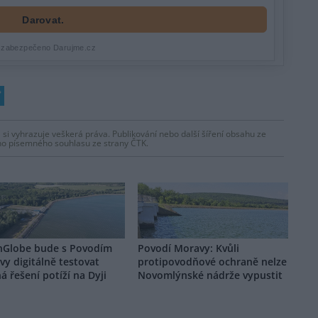
 si vyhrazuje veškerá práva. Publikování nebo další šíření obsahu ze
ho písemného souhlasu ze strany ČTK.
hGlobe bude s Povodím
Povodí Moravy: Kvůli
y digitálně testovat
protipovodňové ochraně nelze
 řešení potíží na Dyji
Novomlýnské nádrže vypustit