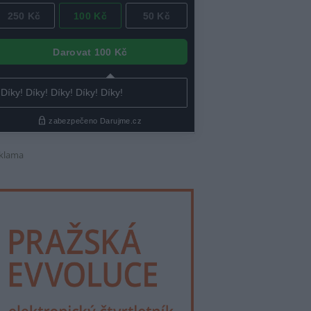
klama