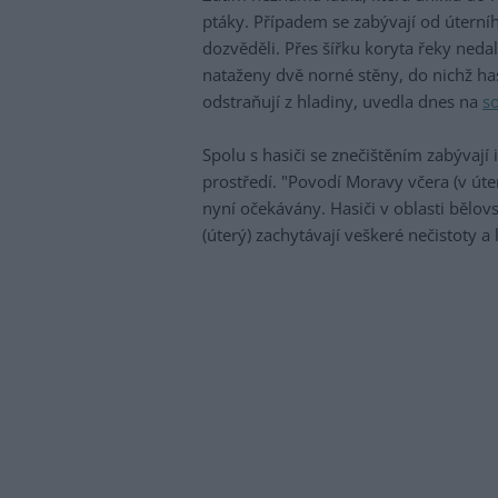
ptáky. Případem se zabývají od úterní
dozvěděli. Přes šířku koryta řeky neda
nataženy dvě norné stěny, do nichž has
odstraňují z hladiny, uvedla dnes na
so
Spolu s hasiči se znečištěním zabývají
prostředí. "Povodí Moravy včera (v úte
nyní očekávány. Hasiči v oblasti bělov
(úterý) zachytávají veškeré nečistoty a