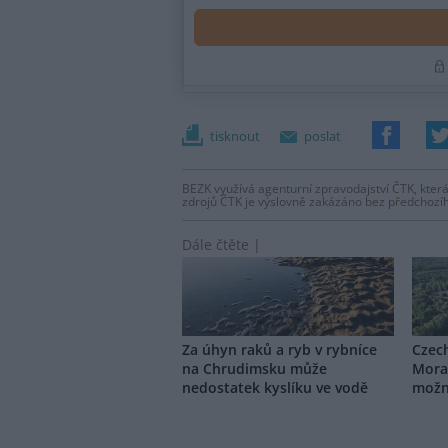
tisknout
poslat
BEZK využívá agenturní zpravodajství ČTK, která
zdrojů ČTK je výslovně zakázáno bez předchozí
Dále čtěte |
Za úhyn raků a ryb v rybníce
Czec
na Chrudimsku může
Morav
nedostatek kyslíku ve vodě
možná