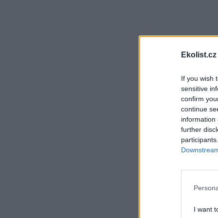
Ekolist.cz
If you wish 
sensitive in
confirm you
continue se
information 
further disc
participants
Downstream 
Persona
I want t