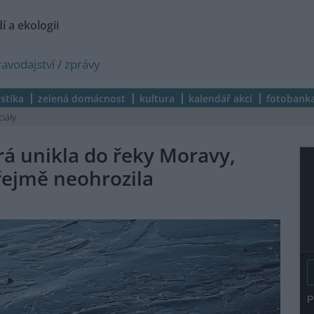
í a ekologii
ravodajství
/
zprávy
istika
zelená domácnost
kultura
kalendář akcí
fotobank
ciály
á unikla do řeky Moravy,
řejmě neohrozila