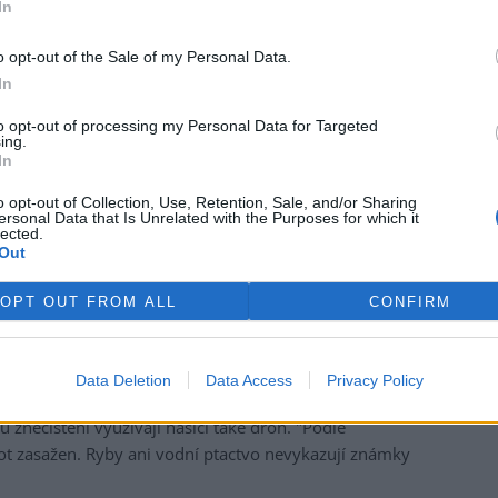
In
o opt-out of the Sale of my Personal Data.
In
to opt-out of processing my Personal Data for Targeted
ing.
In
o opt-out of Collection, Use, Retention, Sale, and/or Sharing
li hasiči, zástupci Povodí Moravy, pracovníci životního
ersonal Data that Is Unrelated with the Purposes for which it
nání bylo rozhodnuto, že norné stěny zůstanou na místě
lected.
Out
 rána, kdy bude rozhodnuto o dalším postupu," uvedla
OPT OUT FROM ALL
CONFIRM
zasypali speciálním sorbentem, který ji absorboval.
li z hladiny do připravených pytlů k likvidaci. "Stejný
Data Deletion
Data Access
Privacy Policy
tvrtek) dopoledne," uvedla mluvčí.
 znečištění využívají hasiči také dron. "Podle
ot zasažen. Ryby ani vodní ptactvo nevykazují známky