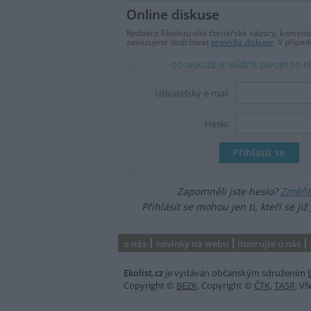
Online diskuse
Redakce Ekolistu vítá čtenářské názory, komentá
zavazujete dodržovat
pravidla diskuse
. V přípa
DO DISKUZE SE MŮŽETE ZAPOJIT PO P
Uživatelský e-mail
Heslo
Zapomněli jste heslo?
Změňte
Přihlásit se mohou jen ti, kteří se již
o nás
novinky na webu
inzerujte u nás
Ekolist.cz
je vydáván občanským sdružením
Copyright ©
BEZK
. Copyright ©
ČTK
,
TASR
. V