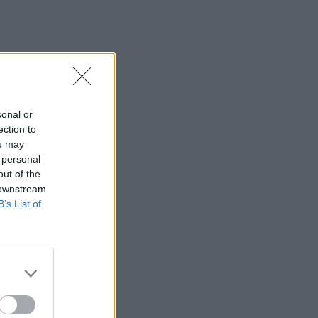
sonal or
ection to
ou may
 personal
out of the
 downstream
B’s List of