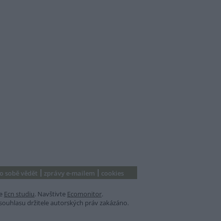
 o sobě vědět
zprávy e-mailem
cookies
e
Ecn studiu
. Navštivte
Ecomonitor
.
souhlasu držitele autorských práv zakázáno.