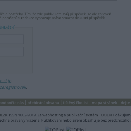
ře a postřehy. Tím, že zde publikujete svůj příspěvek, se ale zároveň
dě porušení si redakce vyhrazuje právo smazat diskusní příspěvěk
ŘIHLÁŠENÍ
 si je
.
zaregistrovali
.
podpořte nás
přebírání obsahu
tištěný Ekolist
mapa stránek
dejte
BEZK
. ISSN 1802-9019. Za
webhosting
a
publikační systém TOOLKIT
děkujem
šechna práva vyhrazena. Publikování nebo šíření obsahu je bez předchozího 