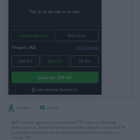
tisknout
poslat
BEZK využívá agenturní zpravodajství ČTK, která si vyhrazuje
veškerá práva. Publikování nebo další šíření obsahu ze zdrojů ČTK
je výslovně zakázáno bez předchozího písemného souhlasu ze
strany ČTK.