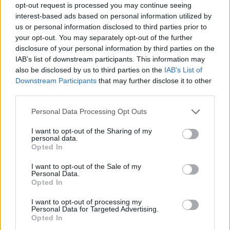
opt-out request is processed you may continue seeing
Odpovědět
interest-based ads based on personal information utilized by
us or personal information disclosed to third parties prior to
Jiří Svoboda
29.6.2026 14:35
your opt-out. You may separately opt-out of the further
JS
disclosure of your personal information by third parties on the
Reaguje na Jindřich Duras
IAB’s list of downstream participants. This information may
A v těchto vedrech (když je to nejvíce potřeba)
vysušená zelená střecha pomůže jak? Ta bílá
also be disclosed by us to third parties on the
IAB’s List of
aspoň sluneční záření maximálně odrazí... Je
Downstream Participants
that may further disclose it to other
třeba klást argumenty pro a proti vedle sebe. A
third parties.
stát by neměl plýtvat penězi na něco ne
jednoznačně dobrého.
Personal Data Processing Opt Outs
Odpovědět
I want to opt-out of the Sharing of my
personal data.
Opted In
Emil Bernardy
1.7.2026 11:07
EB
Reaguje na Jiří Svoboda
I want to opt-out of the Sale of my
Personal Data.
Pánové,nedá se vše přečíst,čas.
Opted In
Plochá střecha je projektována na nějakou
hmotnost sněhu v zimě.Plus substrát s
I want to opt-out of processing my
rostlinami a plus zadržená voda.Taková
Personal Data for Targeted Advertising.
střecha se dá projektovat u
Opted In
novostavby,vypadá to pěkně,ale určitě je to