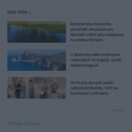
Dále čtěte |
Ministerstvo životního
prostředí aktualizovalo
Národní akční plán adaptace
na změnu klimatu
U Mallorky mělo moře přes
rekordních 33 stupňů, uvádí
meteorologové
Do Prahy dorazili jezdci
cyklistické štafety, míří na
konferenci o klimatu
reklama
Online diskuse