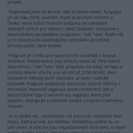
projekt.
"Inspirovali jsme se Brnem, kde se tento model, fungující
už od roku 2019, osvědčil. Plzeň je druhým městem v
Česku, které nabízí finanční podporu na zakládání
zelených střech pro občany i další žadatele. Usilujeme o
dlouhodobou perspektivu programu," řekl Tolar. Podle něj
je to investice do kvalitnějšího městského prostředí,
přínosy pocítí i okolí budov.
"Program je i třeba pro společenství vlastníků a bytová
družstva. Podporovány jsou střechy deset až 1000 metrů
čtverečních," řekl Tolar. Výše příspěvku se odvíjí od typu a
rozlohy zelené střechy a je od 650 až 2200 Kč/m2. Mezi
uznatelné náklady patří realizace, projekt i statický
posudek. Program podporuje extenzivní zelené střechy s
minimální mocností vegetace deset centimetrů. Jde o
bezúdržbové typy s nenáročnou vegetací, které plní
izolační, ekologické a estetické funkce a nejsou k běžnému
chození.
"Je to skvělá věc, nedostižná, což potvrzují i takzvané heat
mapy. Žádný prvek, ani mlžítka, nedokážou udělat to, co
umí zeleň. A střechy jsou nepodstatnější částí toho, co tvoří
města. Každá zelená střecha je ochlazuje a je to nejlepší