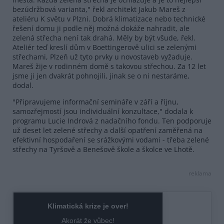
bezúdržbová varianta," řekl architekt Jakub Mareš z
ateliéru K světu v Plzni. Dobrá klimatizace nebo technické
řešení domu ji podle něj možná dokáže nahradit, ale
zelená střecha není tak drahá. Měly by být všude, řekl.
Ateliér teď kreslí dům v Boettingerově ulici se zelenými
střechami, Plzeň už tyto prvky u novostaveb vyžaduje.
Mareš žije v rodinném domě s takovou střechou. Za 12 let
jsme ji jen dvakrát pohnojili, jinak se o ni nestaráme,
dodal.
"Připravujeme informační semináře v září a říjnu,
samozřejmostí jsou individuální konzultace," dodala k
programu Lucie Indrová z nadačního fondu. Ten podporuje
už deset let zelené střechy a další opatření zaměřená na
efektivní hospodaření se srážkovými vodami - třeba zelené
střechy na Tyršově a Benešově škole a školce ve Lhotě.
reklama