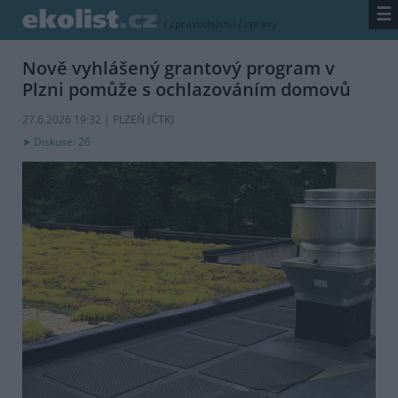
☰
/
zpravodajství
/
zprávy
Nově vyhlášený grantový program v
Plzni pomůže s ochlazováním domovů
27.6.2026 19:32 | PLZEŇ (
ČTK
)
Diskuse: 26