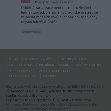
Reaguje na Slavomil Vinkler
Oddílná kanalizace není nic moc užitečného.
Jednak způsobuje silné hydraulické přetěžování
zejména menších toků a jednak ani ty splachy
nejsou kdovíjak čisté :-(.
Odpovědět
O NÁS
NOVINKY NA WEBU
INZERUJTE U NÁS
PODPOŘTE NÁS
PŘEBÍRÁNÍ OBSAHU
TIŠTĚNÝ EKOLIST
MAPA STRÁNEK
DEJTE O SOBĚ VĚDĚT
ZPRÁVY E-MAILEM
COOKIES
Ekolist.cz
je vydáván občanským sdružením
BEZK
. ISSN 1802-9019.
Za
webhosting
a
publikační systém TOOLKIT
děkujeme
Ecn
studiu
. Navštivte
Ecomonitor
.
Copyright ©
BEZK
. Copyright ©
ČTK
,
TASR
. Všechna práva
vyhrazena. Publikování nebo šíření obsahu je bez předchozího
souhlasu držitele autorských práv zakázáno.