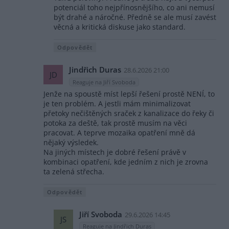
potenciál toho nejpřínosnějšího, co ani nemusí
být drahé a náročné. Předně se ale musí zavést
věcná a kritická diskuse jako standard.
Odpovědět
Jindřich Duras
28.6.2026 21:00
JD
Reaguje na Jiří Svoboda
Jenže na spoustě míst lepší řešení prostě NENÍ, to
je ten problém. A jestli mám minimalizovat
přetoky nečištěných sraček z kanalizace do řeky či
potoka za deště, tak prostě musím na věci
pracovat. A teprve mozaika opatření mně dá
nějaký výsledek.
Na jiných místech je dobré řešení právě v
kombinaci opatření, kde jedním z nich je zrovna
ta zelená střecha.
Odpovědět
Jiří Svoboda
29.6.2026 14:45
JS
Reaguje na Jindřich Duras