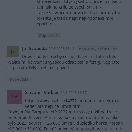
stříbřenkou - když vysvitlo slunce, byl jsem
tam jak na grilu ze všech stran :-).
Takže se vracím k původní tezi: pro každou
lokalitu je třeba najít nejvhodnější mix
opatření.
Odpovědět
Jiří Svoboda
29.6.2026 15:41
Reaguje na Jindřich Duras
JS
Dnes jsou ty střechy černé, dají se natřít na bílo
kvalitními barvami s vysokou odraziostí a fertig. Nepleťte
si, prosím, bílý a reflexní povrch.
Odpovědět
Slavomil Vinkler
28.6.2026 16:57
SV
https://www.osel.cz/14772-proc-ma-eu-nejmene-
veder-ale-nejvice-umrti.html
Kdyby měla Evropa v létě 2022 míru výskytu klimatizace
podobnou Severní Americe, pak by kontinent v létě, jako
bylo 2022, odvrátil ~26 000 úmrtí v důsledku horka (rozsah
~22 000–~31 000). Téměř univerzální pokrytí by znamenalo