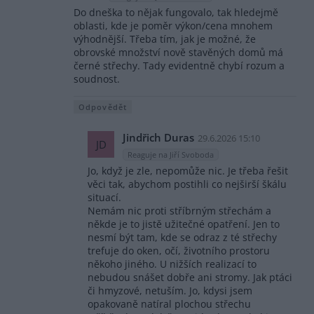
Do dneška to nějak fungovalo, tak hledejmě
oblasti, kde je poměr výkon/cena mnohem
výhodnější. Třeba tím, jak je možné, že
obrovské množství nově stavěných domů má
černé střechy. Tady evidentně chybí rozum a
soudnost.
Odpovědět
Jindřich Duras
29.6.2026 15:10
JD
Reaguje na Jiří Svoboda
Jo, když je zle, nepomůže nic. Je třeba řešit
věci tak, abychom postihli co nejširší škálu
situací.
Nemám nic proti stříbrným střechám a
někde je to jistě užitečné opatření. Jen to
nesmí být tam, kde se odraz z té střechy
trefuje do oken, očí, životního prostoru
někoho jiného. U nižších realizací to
nebudou snášet dobře ani stromy. Jak ptáci
či hmyzové, netuším. Jo, kdysi jsem
opakovaně natíral plochou střechu