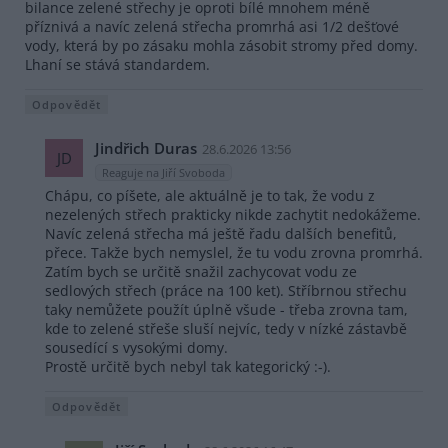
bilance zelené střechy je oproti bílé mnohem méně
příznivá a navíc zelená střecha promrhá asi 1/2 dešťové
vody, která by po zásaku mohla zásobit stromy před domy.
Lhaní se stává standardem.
Odpovědět
Jindřich Duras
28.6.2026 13:56
JD
Reaguje na Jiří Svoboda
Chápu, co píšete, ale aktuálně je to tak, že vodu z
nezelených střech prakticky nikde zachytit nedokážeme.
Navíc zelená střecha má ještě řadu dalších benefitů,
přece. Takže bych nemyslel, že tu vodu zrovna promrhá.
Zatím bych se určitě snažil zachycovat vodu ze
sedlových střech (práce na 100 ket). Stříbrnou střechu
taky nemůžete použít úplně všude - třeba zrovna tam,
kde to zelené střeše sluší nejvíc, tedy v nízké zástavbě
sousedící s vysokými domy.
Prostě určitě bych nebyl tak kategorický :-).
Odpovědět