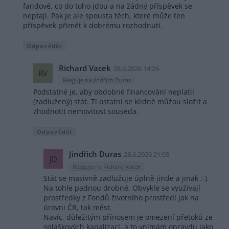
fandové, co do toho jdou a na žádný příspěvek se
neptají. Pak je ale spousta těch, které může ten
příspěvek přimět k dobrému rozhodnutí.
Odpovědět
Richard Vacek
28.6.2026 14:26
RV
Reaguje na Jindřich Duras
Podstatné je, aby obdobné financování neplatil
(zadlužený) stát. Ti ostatní se klidně můžou složit a
zhodnotit nemovitost souseda.
Odpovědět
Jindřich Duras
28.6.2026 21:03
JD
Reaguje na Richard Vacek
Stát se masivně zadlužuje úplně jinde a jinak :-).
Na tohle padnou drobné. Obvykle se využívají
prostředky z Fondů životního prostředí jak na
úrovni ČR, tak měst.
Navíc, důležitým přínosem je omezení přetoků ze
splaškových kanalizací, a to vnímám opravdu jako