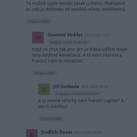
To možná vyjde levněji zásak u domu. Podstatné
je, zda je dešťovka od splašků vůbec oddělitelná.
Odpovědět
Slavomil Vinkler
28.6.2026 19:51
SV
Reaguje na Jiří Svoboda
Když se chce tak ano. Jen je třeba udělat dvoje-
tedy oddílné kanalizace. A to není zdarma a
frantíci nám to nezaplatí.
Odpovědět
Jiří Svoboda
29.6.2026 14:50
JS
Reaguje na Slavomil Vinkler
A ty zelené střechy nám frantíci zaplatí? A i
jejich údržbu?
Odpovědět
Jindřich Duras
28.6.2026 21:05
JD