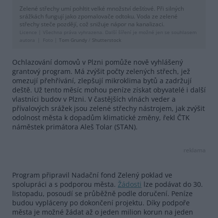
Zelené střechy umí pohltit velké množství dešťové. Při silných
srážkách fungují jako zpomalovače odtoku. Voda ze zelené
střechy steče pozdějí, což snižuje nápor na kanalizaci.
Licence |
Všechna práva vyhrazena. Další šíření je možné jen se souhlasem
autora
Foto |
Tom Grundy
/
Shutterstock
Ochlazování domovů v Plzni pomůže nově vyhlášený
grantový program. Má zvýšit počty zelených střech, jež
omezují přehřívání, zlepšují mikroklima bytů a zadržují
deště. Už tento měsíc mohou peníze získat obyvatelé i další
vlastníci budov v Plzni. V častějších vlnách veder a
přívalových srážek jsou zelené střechy nástrojem, jak zvýšit
odolnost města k dopadům klimatické změny, řekl ČTK
náměstek primátora Aleš Tolar (STAN).
reklama
Program připravil Nadační fond Zelený poklad ve
spolupráci a s podporou města.
Žádosti
lze podávat do 30.
listopadu, posoudí se průběžně podle doručení. Peníze
budou vypláceny po dokončení projektu. Díky podpoře
města je možné žádat až o jeden milion korun na jeden