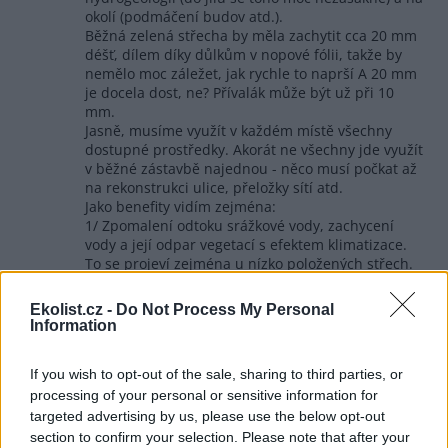
okolí (podmáčení budov atd.).
Běžná zelená střecha by měla zachytit cca 20 mm
déšť, dílem díky důlkům v nopové fólii, takže by
nemělo moc záležet, jak rychle to naprší A 20 mm
je docela dost, ne? Přívalák může být už při 10
mm.
Jasně, musíme využít v každém místě všechny
dostupné prostředky. Akorát ne všechny jde využít
v běžné zástavbě najednou - něco musí počkat až
na rekonstrukci ulice, přeložky sítí atd.
Jako benefity vidím zejména:
1/ Zpomalení odtoku srážkové vody, zachycení
vody a její odpar vegetací s efektem klimatizace.
To se projeví zejména u nízko položených střech.
2/ Benefit zeleně pro městský prostor, zejména
tam, kde se lidé z bytových domů dívají na nižší
Ekolist.cz -
Do Not Process My Personal
lepenkové a na 80 stupňů přehřáté plochy
Information
3/ Pobytové zelené střechy na bytových domech
mají velký potenciál pro bydlící lidi (tedy, pokud se
If you wish to opt-out of the sale, sharing to third parties, or
nepohádají kvůli venčení psů a jiným blbostem :-))
processing of your personal or sensitive information for
4/ Drobný dárek pro hmyz všeho druhu
5/ Je to hezké a způsobuje to dobrý pocit -
targeted advertising by us, please use the below opt-out
nezanedbatelný benefit :-)
section to confirm your selection. Please note that after your