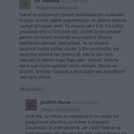
Jiří Svoboda
28.6.2026 16:47
JS
Reaguje na Jindřich Duras
Tak ať se podporuje hlavně velkokapacitní vsakování.
A navíc se tam vadně argumentuje, že zelená střecha
zachytí přívalový déšť. To možná tak z 5 %. Co udělá
přívalový déšt v ČOV jistě víte. Určitě by šlo utrácet
peníze mnohem vhodněji ve prospěch útlumu
teplotních ostrovů. Sám píšete, že ta vhodná
opatření nejde udělat všude. S tím souhlasím, ale
využijme předně ten potenciál, kde to jde. Vím,
nebude to takové hogo-fogo jako "zelené" střechy,
které pak často vypadají velmi všelijak. Zkuste se,
prosím, kriticky rozepsat o těch podle vás benefitech
zelených střech.
Odpovědět
Jindřich Duras
28.6.2026 20:57
JD
Reaguje na Jiří Svoboda
Jistě víte, že město je rozmanité a ne všude lze
podporovat všechno, co máme k dispozici.
Zasakování je jistě výborné, ale záleží hodně na
hydrogeologii (do jílu se toho moc nezasákne) a na