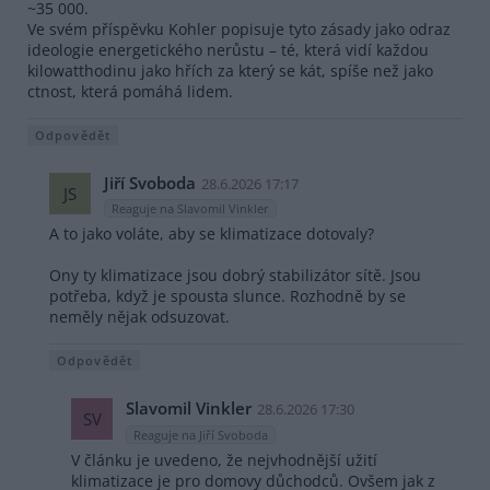
~35 000.
Ve svém příspěvku Kohler popisuje tyto zásady jako odraz
ideologie energetického nerůstu – té, která vidí každou
kilowatthodinu jako hřích za který se kát, spíše než jako
ctnost, která pomáhá lidem.
Odpovědět
Jiří Svoboda
28.6.2026 17:17
JS
Reaguje na Slavomil Vinkler
A to jako voláte, aby se klimatizace dotovaly?
Ony ty klimatizace jsou dobrý stabilizátor sítě. Jsou
potřeba, když je spousta slunce. Rozhodně by se
neměly nějak odsuzovat.
Odpovědět
Slavomil Vinkler
28.6.2026 17:30
SV
Reaguje na Jiří Svoboda
V článku je uvedeno, že nejvhodnější užití
klimatizace je pro domovy důchodců. Ovšem jak z