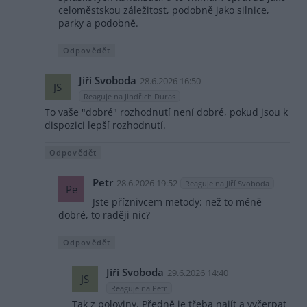
celoměstskou záležitost, podobně jako silnice,
parky a podobně.
Odpovědět
Jiří Svoboda
28.6.2026 16:50
JS
Reaguje na Jindřich Duras
To vaše "dobré" rozhodnutí není dobré, pokud jsou k
dispozici lepší rozhodnutí.
Odpovědět
Petr
28.6.2026 19:52
Reaguje na Jiří Svoboda
Pe
Jste příznivcem metody: než to méně
dobré, to raději nic?
Odpovědět
Jiří Svoboda
29.6.2026 14:40
JS
Reaguje na Petr
Tak z poloviny. Předně je třeba najít a vyčerpat