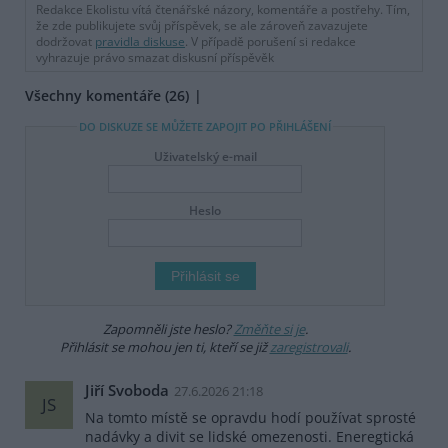
Redakce Ekolistu vítá čtenářské názory, komentáře a postřehy. Tím,
že zde publikujete svůj příspěvek, se ale zároveň zavazujete
dodržovat
pravidla diskuse
. V případě porušení si redakce
vyhrazuje právo smazat diskusní příspěvěk
Všechny komentáře (26)
DO DISKUZE SE MŮŽETE ZAPOJIT PO PŘIHLÁŠENÍ
Uživatelský e-mail
Heslo
Zapomněli jste heslo?
Změňte si je
.
Přihlásit se mohou jen ti, kteří se již
zaregistrovali
.
Jiří Svoboda
27.6.2026 21:18
JS
Na tomto místě se opravdu hodí používat sprosté
nadávky a divit se lidské omezenosti. Eneregtická