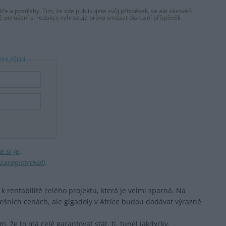
ře a postřehy. Tím, že zde publikujete svůj příspěvek, se ale zároveň
dě porušení si redakce vyhrazuje právo smazat diskusní příspěvěk
ŘIHLÁŠENÍ
 si je
.
zaregistrovali
.
k rentabilitě celého projektu, která je velmi sporná. Na
dnešních cenách, ale gigadoly v Africe budou dodávat výrazně
m, že to má celé garantovat stát, tj. tunel jakdycky.