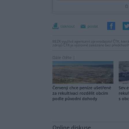
tisknout
poslat
BEZK využívá agenturní zpravodajství ČTK, která
zdrojů ČTK je výslovně zakázáno bez předchozí
Dále čtěte |
Červený chce peníze ušetřené
Sev.e
za rekultivaci rozdělit obcím
rekul
podle původní dohody
s obc
Online diskuse