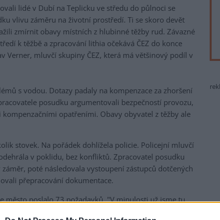
ovali lidé v Dubí na Teplicku ve středu do půlnoci se
dku vlivu záměru na životní prostředí. Ti se skoro devět
ili zmírnit obavy místních z hlubinné těžby rud. Závazné
tředí k těžbě a zpracování lithia očekává ČEZ do konce
lav Verner, mluvčí skupiny ČEZ, která má většinový podíl v
rek
oblémů s vodou. Dotazy padaly na kompenzace za zhoršení
 zpracovatele posudku argumentovali bezpečností provozu,
 kompenzačními opatřeními. Obavy obyvatel z těžby ale
lik stovek. Na pořádek dohlížela policie. Policejní mluvčí
odehrála v poklidu, bez konfliktů. Zpracovatel posudku
ý záměr, poté následovala vystoupení zástupců dotčených
adovali přepracování dokumentace.
 že město poslalo 73 požadavků. "V minulosti už jsme tu
oku 1990, ve spodku Dubí se těžilo hnědé uhlí. Zmizely části