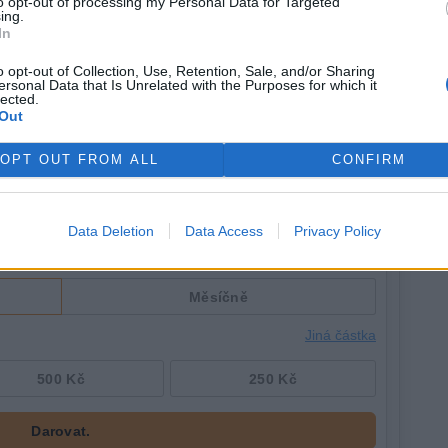
to opt-out of processing my Personal Data for Targeted
ing.
u tun, roční produkce uhličitanu lithného 37.500 tun.
In
liard korun.
o opt-out of Collection, Use, Retention, Sale, and/or Sharing
ersonal Data that Is Unrelated with the Purposes for which it
lected.
Out
OPT OUT FROM ALL
CONFIRM
Data Deletion
Data Access
Privacy Policy