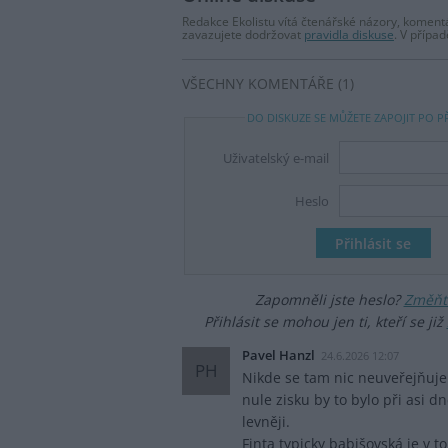
Redakce Ekolistu vítá čtenářské názory, komentá
zavazujete dodržovat
pravidla diskuse
. V přípa
VŠECHNY KOMENTÁŘE (1)
DO DISKUZE SE MŮŽETE ZAPOJIT PO P
Uživatelský e-mail
Heslo
Zapomněli jste heslo?
Změňte
Přihlásit se mohou jen ti, kteří se již
Pavel Hanzl
24.6.2026 12:07
PH
Nikde se tam nic neuveřejňuje 
nule zisku by to bylo při asi 
levněji.
Finta typicky babišovská je v to