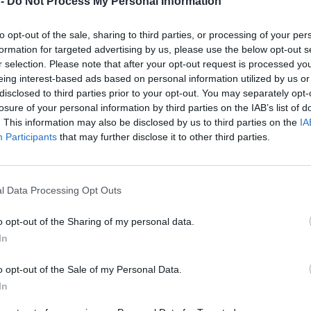
 -
Do Not Process My Personal Information
ď, když se začíná vzpamatovávat, přišel další projekt.
o dostali 2000 korun pohřebného. Nedivím se, že se lidé
to opt-out of the sale, sharing to third parties, or processing of your per
ojí otřesů domů, nákladní dopravy na komunikacích,
formation for targeted advertising by us, please use the below opt-out s
z těžby budou mít, jaké budou kompenzace za zhoršení
r selection. Please note that after your opt-out request is processed y
eing interest-based ads based on personal information utilized by us or
disclosed to third parties prior to your opt-out. You may separately opt-
ku zdůrazňovali přínos pro region například v podobě
losure of your personal information by third parties on the IAB’s list of
t okolo 2000. Starostové se ale ptali, odkud budou
. This information may also be disclosed by us to third parties on the
IA
, jak se dotkne těžba lázeňství. Nespokojeni byli také s
Participants
that may further disclose it to other third parties.
riálu, který má několik tisíc stran, měli 30 dní.
le Vernera následovat důkladné posuzování dokumentace
l Data Processing Opt Outs
ek, tvorba oponentního posudku a příprava závazného
o opt-out of the Sharing of my personal data.
bude ruda přepravována štolou nebo závěsným pásovým
In
á v průmyslovém areálu Dukla, vytěžená ruda se má
é elektrárny Prunéřov I na Chomutovsku. Dopravovat se do
o opt-out of the Sale of my Personal Data.
 materiály se mají ukládat v Dolech Nástup Tušimice u
In