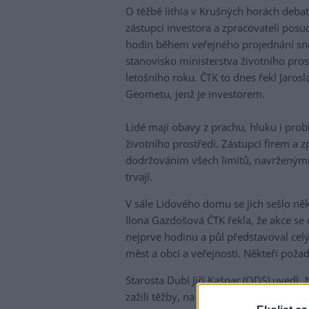
O těžbě lithia v Krušných horách debat
zástupci investora a zpracovateli posu
hodin během veřejného projednání snaž
stanovisko ministerstva životního pros
letošního roku. ČTK to dnes řekl Jaros
Geometu, jenž je investorem.
Lidé mají obavy z prachu, hluku i pr
životního prostředí. Zástupci firem a
dodržováním všech limitů, navrženými
trvají.
V sále Lidového domu se jich sešlo něko
Ilona Gazdošová ČTK řekla, že akce se 
nejprve hodinu a půl představoval cel
měst a obcí a veřejnosti. Někteří pož
Starosta Dubí Jiří Kašpar (ODS) uvedl,
zažili těžby, na Cínovci se těžilo do r