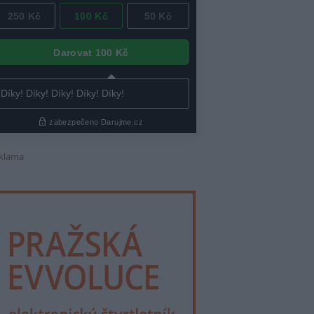
klama