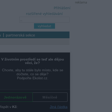
reklama
Přihlášení
rozšířené vyhledávání
a
partnerská sekce