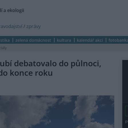
í a ekologii
ravodajství
/
zprávy
istika
zelená domácnost
kultura
kalendář akcí
fotobank
ciály
Dubí debatovalo do půlnoci,
 do konce roku