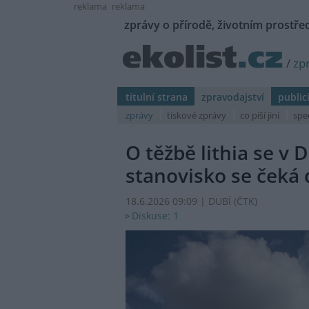
reklama
reklama
zprávy o přírodě, životním prostřed
/
zp
titulní strana
zpravodajství
public
zprávy
tiskové zprávy
co píší jiní
spe
O těžbě lithia se v 
stanovisko se čeká
18.6.2026 09:09 | DUBÍ (
ČTK
)
Diskuse: 1