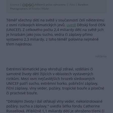
Licence |
Některá práva vyhrazena
Foto |
Barefoot
Photographers of Tilonia
/
Flickr
Téměř všechny děti na světě v současnosti čelí některému
z osmi rizikových klimatických jevů,
uvedl
Dětský fond OSN
(UNICEF). Z celkového počtu 2,4 miliardy dětí na světě jich
je hrozbám jako jsou sucho, vedra či záplavy přímo
vystaveno 2,3 miliardy, z toho téměř polovina nejméně
třem najednou.
reklama
Extrémní klimatické jevy ohrožují zdraví, vzdělání či
samotné životy dětí žijících v oblastech vystavených
rizikům. Mezi osm nejčastějších hrozeb sledovaných
UNICEF patří sucho, extrémní horko, pobřežní záplavy,
říční záplavy, vlny veder, požáry, tropické bouře a písečné
či prachové bouře.
"Dětskými životy i dál otřásají vlny veder, nekontrolované
požáry, sucha a záplavy," uvedla šéfka fondu Catherine
Russellová. Přibližně 1,1 miliardy dětí je ohroženo třemi či