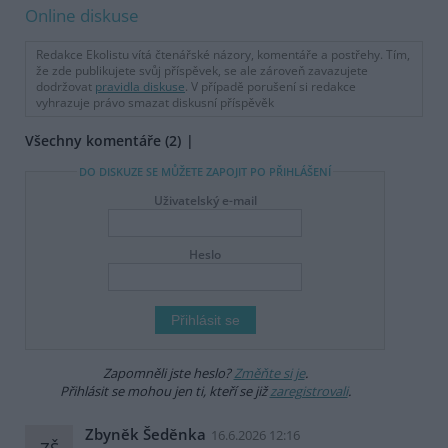
Online diskuse
Redakce Ekolistu vítá čtenářské názory, komentáře a postřehy. Tím,
že zde publikujete svůj příspěvek, se ale zároveň zavazujete
dodržovat
pravidla diskuse
. V případě porušení si redakce
vyhrazuje právo smazat diskusní příspěvěk
Všechny komentáře (2)
DO DISKUZE SE MŮŽETE ZAPOJIT PO PŘIHLÁŠENÍ
Uživatelský e-mail
Heslo
Zapomněli jste heslo?
Změňte si je
.
Přihlásit se mohou jen ti, kteří se již
zaregistrovali
.
Zbyněk Šeděnka
16.6.2026 12:16