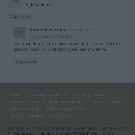
ZŠ
A dospělí ne?
Odpovědět
Tonda Selektoda
17.6.2026 20:55
TS
Reaguje na Zbyněk Šeděnka
Ne, dospělí přeci již dávno úspěšně překonali těchto
osm rizikových klimatických jevů svého dětství.
Odpovědět
O NÁS
NOVINKY NA WEBU
INZERUJTE U NÁS
PODPOŘTE NÁS
PŘEBÍRÁNÍ OBSAHU
TIŠTĚNÝ EKOLIST
MAPA STRÁNEK
DEJTE O SOBĚ VĚDĚT
ZPRÁVY E-MAILEM
COOKIES
Ekolist.cz
je vydáván občanským sdružením
BEZK
. ISSN 1802-9019.
Za
webhosting
a
publikační systém TOOLKIT
děkujeme
Ecn