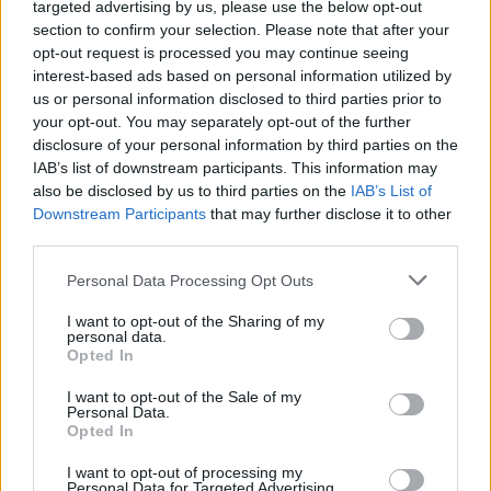
targeted advertising by us, please use the below opt-out
section to confirm your selection. Please note that after your
opt-out request is processed you may continue seeing
interest-based ads based on personal information utilized by
us or personal information disclosed to third parties prior to
your opt-out. You may separately opt-out of the further
disclosure of your personal information by third parties on the
IAB’s list of downstream participants. This information may
also be disclosed by us to third parties on the
IAB’s List of
Downstream Participants
that may further disclose it to other
third parties.
Personal Data Processing Opt Outs
I want to opt-out of the Sharing of my
personal data.
Opted In
I want to opt-out of the Sale of my
Personal Data.
tisknout
poslat
Opted In
I want to opt-out of processing my
BEZK využívá agenturní zpravodajství ČTK, která si vyhrazuje
Personal Data for Targeted Advertising.