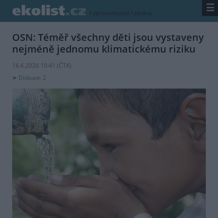
☰
/
zpravodajství
/
zprávy
OSN: Téměř všechny děti jsou vystaveny
nejméně jednomu klimatickému riziku
16.6.2026 10:41 (
ČTK
)
Diskuse: 2