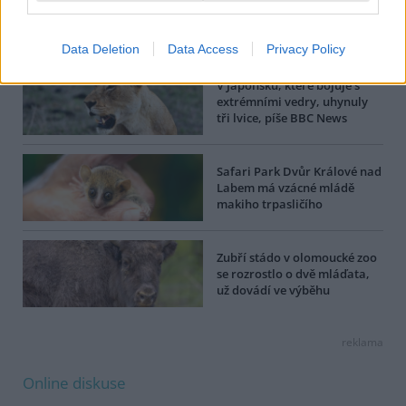
Dále čtěte |
Data Deletion
Data Access
Privacy Policy
V Japonsku, které bojuje s
extrémními vedry, uhynuly
tři lvice, píše BBC News
Safari Park Dvůr Králové nad
Labem má vzácné mládě
makiho trpasličího
Zubří stádo v olomoucké zoo
se rozrostlo o dvě mláďata,
už dovádí ve výběhu
reklama
Online diskuse