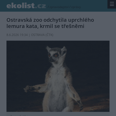
☰
/
zpravodajství
/
zprávy
Ostravská zoo odchytila uprchlého
lemura kata, krmil se třešněmi
8.6.2026 19:34 | OSTRAVA (
ČTK
)