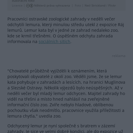
Ilustrační foto
Licence |
Některá práva vyhrazena
Foto |
Neil Strickland
/
Flickr
Pracovníci ostravské zoologické zahrady v neděli večer
odchytili lemura, který minulou středu utekl z expozice Ráj
lemurů. Lemur kata byl v jedné ze zahrad nedaleko zoo,
kde se krmil třešněmi. O úspěšném odchytu zahrada
informovala na
sociálních sítích
.
reklama
"Chovatelé průběžně vyjížděli k oznámením, která
poskytovali obyvatelé z okolí zoo. Věděli jsme, že se lemur
kata pohybuje v zahradách a lesících, na hranici Muglinova
a Slezské Ostravy. Několik výjezdů bylo neúspěšných. Až v
neděli večer byl mladý lemur odchycen. Majitel zahrady ho
viděl na třešni a místo hned nahlásil na zveřejněné
informační číslo zoo. Zvíře nebylo hladové, oblíbenou
pochoutku však neodmítlo, pracovnice využila příležitosti a
lemura chytla," uvedla zoo.
Odchycený lemur je nyní společně s bratrem v zázemí
zahrady. Je sice ve velmi dobré kondici, ale do expozice už