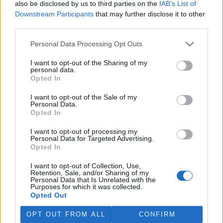
also be disclosed by us to third parties on the
IAB’s List of
Downstream Participants
that may further disclose it to other
third parties.
Personal Data Processing Opt Outs
I want to opt-out of the Sharing of my
personal data.
Opted In
I want to opt-out of the Sale of my
Personal Data.
Opted In
I want to opt-out of processing my
Personal Data for Targeted Advertising.
Opted In
I want to opt-out of Collection, Use,
Retention, Sale, and/or Sharing of my
tisknout
poslat
Personal Data that Is Unrelated with the
Purposes for which it was collected.
Opted Out
BEZK využívá agenturní zpravodajství ČTK, která si vyhrazuje
veškerá práva. Publikování nebo další šíření obsahu ze zdrojů ČTK
je výslovně zakázáno bez předchozího písemného souhlasu ze
OPT OUT FROM ALL
CONFIRM
strany ČTK.