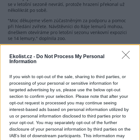
se v letošní sezoně nevrátí, protože hrazení překonal už
několikrát po sobě.
"Moc děkujeme všem zúčastněným za podporu a pomoc
při hledání zvířete. Návštěvníci do Ráje lemurů mohou,
dneškem otevíráme pro letošní sezonu venkovní expozici
se 14 lemury," doplnila zoo.
Mezi 14:00 a 15:00 mohou návštěvníci vstoupit do venkovní
expozice na ostrově a z bezprostřední blízkosti pozorovat
Ekolist.cz -
Do Not Process My Personal
madagaskarské poloopice. Ve 14:30 si mohou poslechnout i
Information
vyprávění o chovaných zvířatech.
V expozici žije 11 lemurů kata, dva lemuři červenobřiší a
If you wish to opt-out of the sale, sharing to third parties, or
lemur běločelý. Ráj lemurů je otevřen denně pouze mezi
processing of your personal or sensitive information for
14:00 a 15:00. V případě nepříznivého počasí či nenadálých
targeted advertising by us, please use the below opt-out
provozních důvodů zůstává expozice zavřená.
section to confirm your selection. Please note that after your
opt-out request is processed you may continue seeing
interest-based ads based on personal information utilized by
reklama
us or personal information disclosed to third parties prior to
your opt-out. You may separately opt-out of the further
disclosure of your personal information by third parties on the
IAB’s list of downstream participants. This information may