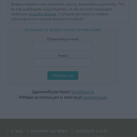
Redakce Ekolistu vítá čtenářské názory, komentáře a postřehy. Tím,
že zde publikujete svůj příspěvek, se ale zároveň zavazujete
dodržovat
pravidla diskuse
. V případě porušení si redakce
vyhrazuje právo smazat diskusní příspěvěk
DO DISKUZE SE MŮŽETE ZAPOJIT PO PŘIHLÁŠENÍ
Uživatelský e-mail
Heslo
Zapomněli jste heslo?
Změňte si je
.
Přihlásit se mohou jen ti, kteří se již
zaregistrovali
.
O NÁS
NOVINKY NA WEBU
INZERUJTE U NÁS