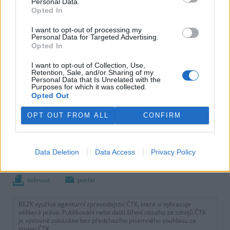
Personal Data.
Opted In
I want to opt-out of processing my
Personal Data for Targeted Advertising.
Opted In
I want to opt-out of Collection, Use,
Retention, Sale, and/or Sharing of my
Personal Data that Is Unrelated with the
Purposes for which it was collected.
Opted Out
OPT OUT FROM ALL
CONFIRM
Data Deletion
Data Access
Privacy Policy
tisknout
poslat
BEZK využívá agenturní zpravodajství ČTK, která si vyhrazuje
veškerá práva. Publikování nebo další šíření obsahu ze zdrojů ČTK
je výslovně zakázáno bez předchozího písemného souhlasu ze
strany ČTK.