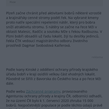
Flickr
Plzeň začne chránit před aktivitami bobrů některé vzrostlé
a krajinářsky cenné stromy podél řek. Na vybrané kmeny
proto natře speciální repelentní nátěr, který pro bobra
sníží atraktivitu stromu. S nátěry se začne na řece Mži v
oblasti Malesic, Radčic a soutoku Mže s řekou Radbuzou. V
Plzni bobři obsadili už řadu lokalit, žijí tu desítky jedinců,
řekla ČTK vedoucí magistrátního odboru životního
prostředí Dagmar Svobodová Kaiferová.
reklama
Podle Ivany Kinské z oddělení ochrany přírody krajského
úřadu bobři v kraji osídlili velkou část vhodných lokalit.
Původně se šířili z Bavorska do Českého lesa a po řece Mži
dále.
Podle webu
Záchranné programy
, provozovaného
Agenturou ochrany přírody a krajiny ČR, odborníci odhadli,
že na území ČR bylo k 1. červenci 2020 zhruba 15 000
bobrů. Nejpočetnější populace je podle těchto údajů právě