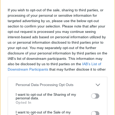
stromy chrání a přitom neomezuje pohyb bobrů ani
nezasahuje do jejich přirozeného chování. "Cílem je nalézt
If you wish to opt-out of the sale, sharing to third parties, or
rovnováhu mezi ochranou významných dřevin a
processing of your personal or sensitive information for
zachováním přirozených procesů v krajině," dodala
Svobodová Kaiferová.
targeted advertising by us, please use the below opt-out
section to confirm your selection. Please note that after your
"Na nátěrech začínají pracovat tři firmy, během měsíce by
opt-out request is processed you may continue seeing
měla být tato první lokalita hotová a půjdeme na další
interest-based ads based on personal information utilized by
úseky ve městě. Všechny tři firmy pracují najednou, ale
us or personal information disclosed to third parties prior to
každá na jiném úseku řeky. Součástí projektu bude také
your opt-out. You may separately opt-out of the further
průběžné sledování účinnosti navržených opatření a
disclosure of your personal information by third parties on the
vyhodnocování jejich přínosu," uvedl náměstek primátora
pro dopravu a životní prostředí Aleš Tolar (STAN).
IAB’s list of downstream participants. This information may
Upozornil, že červené kříže na stromech v této lokalitě
also be disclosed by us to third parties on the
IAB’s List of
neznamenají, že je strom určen k pokácení, ale že bude
Downstream Participants
that may further disclose it to other
jako významný strom natřený repelentním nátěrem pro
third parties.
snížení atraktivity pro bobry.
Personal Data Processing Opt Outs
reklama
I want to opt-out of the Sharing of my
personal data.
Opted In
I want to opt-out of the Sale of my