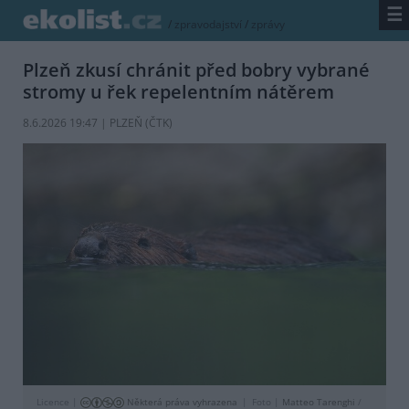
☰
/
zpravodajství
/
zprávy
Plzeň zkusí chránit před bobry vybrané
stromy u řek repelentním nátěrem
8.6.2026 19:47 | PLZEŇ (
ČTK
)
Licence |
Některá práva vyhrazena
Foto |
Matteo Tarenghi
/