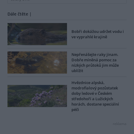
Dále čtěte |
Bobři dokážou udržet vodu i
ve vyprahlé krajině
Nepřenášejte raky jinam.
Dobře míněná pomoc za
nízkých průtoků jim může
ublížit
Hvězdnice alpská,
modrofialový pozůstatek
doby ledové v Českém
středohoří a Lužických
horách, dostane speciální
péči
reklama