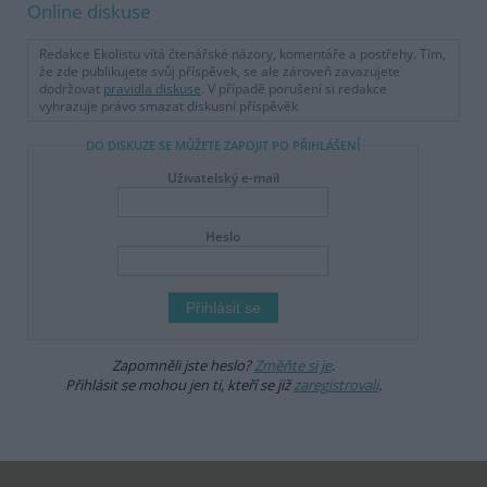
Online diskuse
Redakce Ekolistu vítá čtenářské názory, komentáře a postřehy. Tím,
že zde publikujete svůj příspěvek, se ale zároveň zavazujete
dodržovat
pravidla diskuse
. V případě porušení si redakce
vyhrazuje právo smazat diskusní příspěvěk
DO DISKUZE SE MŮŽETE ZAPOJIT PO PŘIHLÁŠENÍ
Uživatelský e-mail
Heslo
Zapomněli jste heslo?
Změňte si je
.
Přihlásit se mohou jen ti, kteří se již
zaregistrovali
.