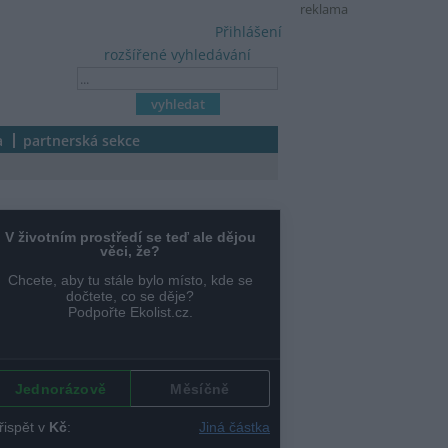
reklama
Přihlášení
rozšířené vyhledávání
a
partnerská sekce