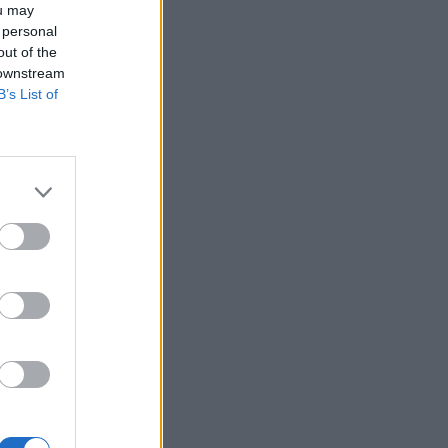
ou may
 personal
out of the
 downstream
B’s List of