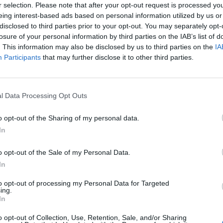
r selection. Please note that after your opt-out request is processed y
eing interest-based ads based on personal information utilized by us or
disclosed to third parties prior to your opt-out. You may separately opt-
losure of your personal information by third parties on the IAB’s list of
. This information may also be disclosed by us to third parties on the
IA
Participants
that may further disclose it to other third parties.
l Data Processing Opt Outs
o opt-out of the Sharing of my personal data.
In
o opt-out of the Sale of my Personal Data.
In
li několik míst v Českém ráji minulý týden mezi středou 10.
to opt-out of processing my Personal Data for Targeted
se zabývají pro přečin poškození cizí věci formou
ing.
In
z pískovcových masivů se pravděpodobně neobejde bez
odobě narušení tamního mikrobiotopu," dodala Baláková.
o opt-out of Collection, Use, Retention, Sale, and/or Sharing