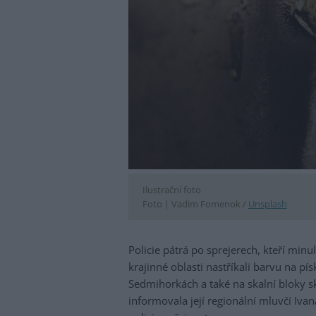
Ilustrační foto
Foto |
Vadim Fomenok /
Unsplash
Policie pátrá po sprejerech, kteří minu
krajinné oblasti nastříkali barvu na p
Sedmihorkách a také na skalní bloky 
informovala její regionální mluvčí Iva