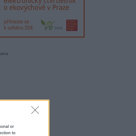
lama
sonal or
ection to