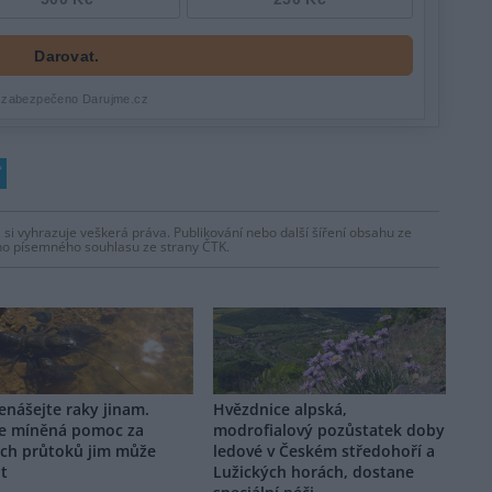
 si vyhrazuje veškerá práva. Publikování nebo další šíření obsahu ze
ho písemného souhlasu ze strany ČTK.
nášejte raky jinam.
Hvězdnice alpská,
e míněná pomoc za
modrofialový pozůstatek doby
ých průtoků jim může
ledové v Českém středohoří a
it
Lužických horách, dostane