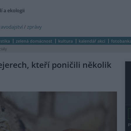
í a ekologii
ravodajství
/
zprávy
istika
zelená domácnost
kultura
kalendář akcí
fotobank
ciály
ejerech, kteří poničili několik