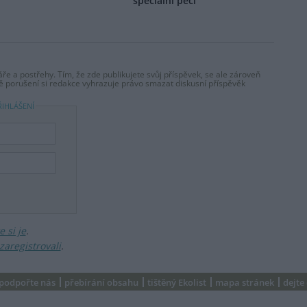
speciální péči
ře a postřehy. Tím, že zde publikujete svůj příspěvek, se ale zároveň
dě porušení si redakce vyhrazuje právo smazat diskusní příspěvěk
ŘIHLÁŠENÍ
 si je
.
zaregistrovali
.
podpořte nás
přebírání obsahu
tištěný Ekolist
mapa stránek
dejte