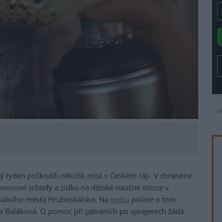
re
lý týden poškodili několik míst v Českém ráji. V chráněné
ískovcové schody a zídku na dětské naučné stezce v
skalního města Hruboskalsko. Na
webu
policie o tom
na Baláková. O pomoc při pátráních po sprejerech žádá