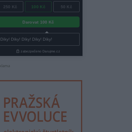
klama