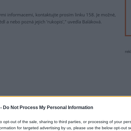
vými informacemi, kontaktujte prosím linku 158. Je možné,
édl a nebo pozná jejich ’rukopis’," uvedla Baláková.
rek
 -
Do Not Process My Personal Information
to opt-out of the sale, sharing to third parties, or processing of your per
formation for targeted advertising by us, please use the below opt-out s