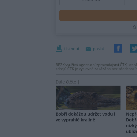
tisknout
poslat
BEZK využívá agenturní zpravodajství ČTK, která
zdrojů ČTK je výslovně zakázáno bez předchozí
Dále čtěte |
Bobři dokážou udržet vodu i
Nepře
ve vyprahlé krajině
Dobř
nízk
ublíž