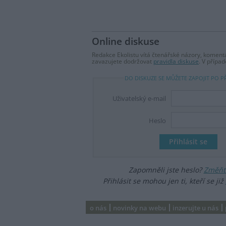
Online diskuse
Redakce Ekolistu vítá čtenářské názory, komentá
zavazujete dodržovat
pravidla diskuse
. V přípa
DO DISKUZE SE MŮŽETE ZAPOJIT PO P
Uživatelský e-mail
Heslo
Zapomněli jste heslo?
Změňte
Přihlásit se mohou jen ti, kteří se již
o nás
novinky na webu
inzerujte u nás