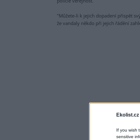
policie veřejnost.
"Můžete-li k jejich dopadení přispět s
že vandaly někdo při jejich řádění zahl
Ekolist.cz
If you wish 
sensitive in