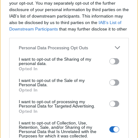
inspekcím u firem, zatím neupřesnil. "V této fázi probíhá
your opt-out. You may separately opt-out of the further
analýza současného fungování inspekční činnosti.
disclosure of your personal information by third parties on the
Případné úpravy procesů budou vycházet z odborného
IAB’s list of downstream participants. This information may
vyhodnocení a budou směřovat k tomu, aby byla kontrolní
also be disclosed by us to third parties on the
IAB’s List of
činnost efektivní a v souladu s platnou legislativou," uvedl
Downstream Participants
that may further disclose it to other
Straka.
third parties.
Straku doporučila do čela ČIŽP jako nejvhodnějšího
uchazeče z celkových šesti kandidátů čtyřčlenná výběrová
Personal Data Processing Opt Outs
komise. Výběrové řízení se opakovalo, z toho, které
ministerstvo vyhlásilo v polovině února, nebyl vybrán
I want to opt-out of the Sharing of my
personal data.
žádný kandidát. Do jmenování nového ředitele vedl úřad
Opted In
ředitel odboru technické ochrany životního prostředí a
integrované prevence Oldřich Jarolím. Bývalý ředitel
I want to opt-out of the Sale of my
inspekce Petr Bejček odstoupil z funkce na konci ledna
Personal Data.
kvůli přestupu na ministerstvo financí.
Opted In
ČIŽP je úřad podřízený ministerstvu životního prostředí.
I want to opt-out of processing my
Dohlíží na dodržování právních předpisů k ochraně
Personal Data for Targeted Advertising.
životního prostředí v České republice. Kontroluje například
Opted In
ochranu ovzduší, vod, přírody a krajiny, lesů nebo
nakládání s odpady a má pravomoc dělat kontroly u firem i
I want to opt-out of Collection, Use,
Retention, Sale, and/or Sharing of my
jednotlivců a za porušení zákonů ukládat pokuty či
Personal Data that Is Unrelated with the
nápravná opatření.
Purposes for which it was collected.