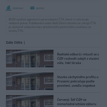
tisknout
poslat
BEZK využívá agenturní zpravodajství ČTK, která si vyhrazuje
veškerá práva. Publikování nebo další šíření obsahu ze zdrojů ČTK
je výslovně zakázáno bez předchozího písemného souhlasu ze
strany ČTK.
Dále čtěte |
Ředitelé odborů i mluvčí se z
ČIŽP rozhodli odejít z vlastní
vůle, řekl Straka
Stavba záchytného profilu u
Prosenic pokračuje podle
povolení, uvedla inspekce
Červený: Šéf ČIŽP se
mimořádné schůze výboru