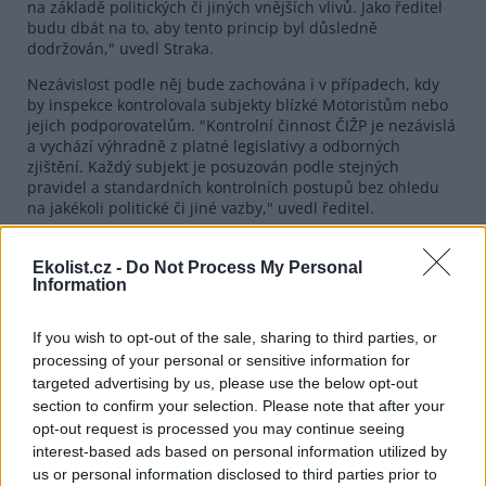
na základě politických či jiných vnějších vlivů. Jako ředitel
budu dbát na to, aby tento princip byl důsledně
dodržován," uvedl Straka.
Nezávislost podle něj bude zachována i v případech, kdy
by inspekce kontrolovala subjekty blízké Motoristům nebo
jejich podporovatelům. "Kontrolní činnost ČIŽP je nezávislá
a vychází výhradně z platné legislativy a odborných
zjištění. Každý subjekt je posuzován podle stejných
pravidel a standardních kontrolních postupů bez ohledu
na jakékoli politické či jiné vazby," uvedl ředitel.
reklama
Ekolist.cz -
Do Not Process My Personal
Information
Kromě odpadové problematiky považuje Straka za klíčové
efektivní řešení havárií na vodách, což vyžaduje úzkou
součinnost ČIŽP s hasiči, vodoprávními úřady a povodími.
If you wish to opt-out of the sale, sharing to third parties, or
Podle něj to potvrzuje i aktuální letní období, kdy se
processing of your personal or sensitive information for
inspekce opakovaně zabývá případy úhynů ryb, u nichž je
targeted advertising by us, please use the below opt-out
koordinace všech zapojených institucí důležitá.
section to confirm your selection. Please note that after your
opt-out request is processed you may continue seeing
V nejbližších měsících se chce nový ředitel zaměřit
interest-based ads based on personal information utilized by
především na provozní fungování úřadu a vytváření
podmínek pro práci inspektorů. Zda se změní přístup k
us or personal information disclosed to third parties prior to