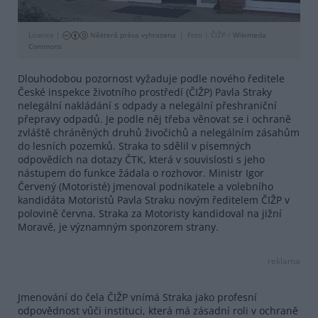
Licence |
Některá práva vyhrazena
Foto |
ČIŽP /
Wikimeda
Commons
Dlouhodobou pozornost vyžaduje podle nového ředitele
České inspekce životního prostředí (ČIŽP) Pavla Straky
nelegální nakládání s odpady a nelegální přeshraniční
přepravy odpadů. Je podle něj třeba věnovat se i ochraně
zvláště chráněných druhů živočichů a nelegálním zásahům
do lesních pozemků. Straka to sdělil v písemných
odpovědích na dotazy ČTK, která v souvislosti s jeho
nástupem do funkce žádala o rozhovor. Ministr Igor
Červený (Motoristé) jmenoval podnikatele a volebního
kandidáta Motoristů Pavla Straku novým ředitelem ČIŽP v
polovině června. Straka za Motoristy kandidoval na jižní
Moravě, je významným sponzorem strany.
reklama
Jmenování do čela ČIŽP vnímá Straka jako profesní
odpovědnost vůči instituci, která má zásadní roli v ochraně