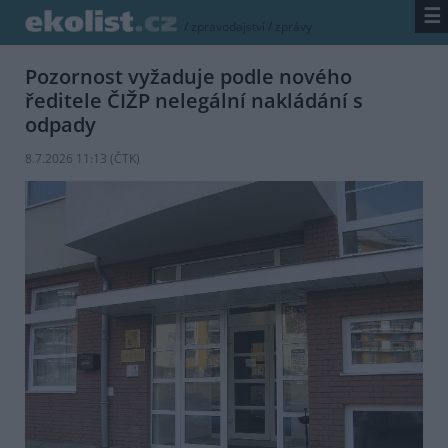
☰
/
zpravodajství
/
zprávy
Pozornost vyžaduje podle nového
ředitele ČIŽP nelegální nakládání s
odpady
8.7.2026 11:13 (
ČTK
)