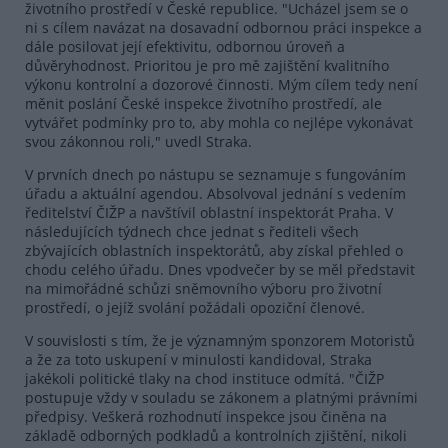
životního prostředí v České republice. "Ucházel jsem se o
ni s cílem navázat na dosavadní odbornou práci inspekce a
dále posilovat její efektivitu, odbornou úroveň a
důvěryhodnost. Prioritou je pro mě zajištění kvalitního
výkonu kontrolní a dozorové činnosti. Mým cílem tedy není
měnit poslání České inspekce životního prostředí, ale
vytvářet podmínky pro to, aby mohla co nejlépe vykonávat
svou zákonnou roli," uvedl Straka.
V prvních dnech po nástupu se seznamuje s fungováním
úřadu a aktuální agendou. Absolvoval jednání s vedením
ředitelství ČIŽP a navštívil oblastní inspektorát Praha. V
následujících týdnech chce jednat s řediteli všech
zbývajících oblastních inspektorátů, aby získal přehled o
chodu celého úřadu. Dnes vpodvečer by se měl představit
na mimořádné schůzi sněmovního výboru pro životní
prostředí, o jejíž svolání požádali opoziční členové.
V souvislosti s tím, že je významným sponzorem Motoristů
a že za toto uskupení v minulosti kandidoval, Straka
jakékoli politické tlaky na chod instituce odmítá. "ČIŽP
postupuje vždy v souladu se zákonem a platnými právními
předpisy. Veškerá rozhodnutí inspekce jsou činěna na
základě odborných podkladů a kontrolních zjištění, nikoli