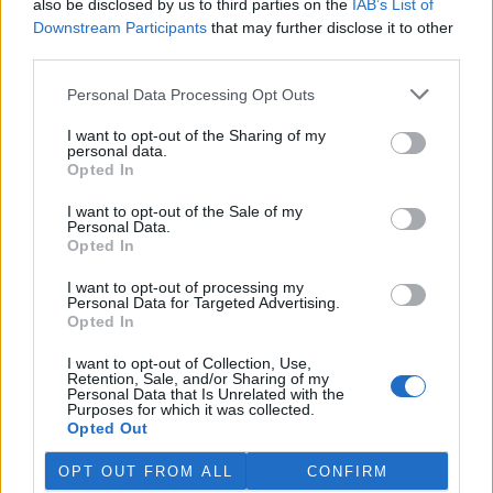
also be disclosed by us to third parties on the
IAB’s List of
Downstream Participants
that may further disclose it to other
third parties.
Personal Data Processing Opt Outs
I want to opt-out of the Sharing of my
personal data.
Opted In
I want to opt-out of the Sale of my
Personal Data.
Opted In
I want to opt-out of processing my
Personal Data for Targeted Advertising.
Opted In
I want to opt-out of Collection, Use,
tisknout
poslat
Retention, Sale, and/or Sharing of my
Personal Data that Is Unrelated with the
Purposes for which it was collected.
Opted Out
BEZK využívá agenturní zpravodajství ČTK, která si vyhrazuje
veškerá práva. Publikování nebo další šíření obsahu ze zdrojů ČTK
je výslovně zakázáno bez předchozího písemného souhlasu ze
OPT OUT FROM ALL
CONFIRM
strany ČTK.