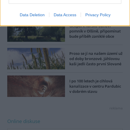
Dále čtěte |
Data Deletion
Data Access
Privacy Policy
Geopark Ralsko obnoví
pomník v Olšině, připomínat
bude příběh zaniklé obce
Proso se jí na našem území už
od doby bronzové. Jáhlovou
kaši jedli často první Slované
I po 100 letech je cihlová
kanalizace v centru Pardubic
v dobrém stavu
reklama
Online diskuse