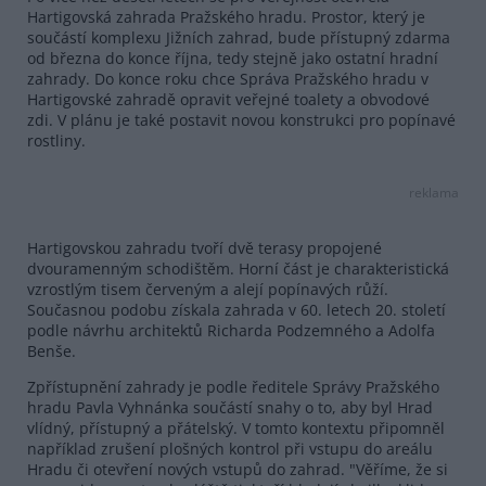
Hartigovská zahrada Pražského hradu. Prostor, který je
součástí komplexu Jižních zahrad, bude přístupný zdarma
od března do konce října, tedy stejně jako ostatní hradní
zahrady. Do konce roku chce Správa Pražského hradu v
Hartigovské zahradě opravit veřejné toalety a obvodové
zdi. V plánu je také postavit novou konstrukci pro popínavé
rostliny.
reklama
Hartigovskou zahradu tvoří dvě terasy propojené
dvouramenným schodištěm. Horní část je charakteristická
vzrostlým tisem červeným a alejí popínavých růží.
Současnou podobu získala zahrada v 60. letech 20. století
podle návrhu architektů Richarda Podzemného a Adolfa
Benše.
Zpřístupnění zahrady je podle ředitele Správy Pražského
hradu Pavla Vyhnánka součástí snahy o to, aby byl Hrad
vlídný, přístupný a přátelský. V tomto kontextu připomněl
například zrušení plošných kontrol při vstupu do areálu
Hradu či otevření nových vstupů do zahrad. "Věříme, že si