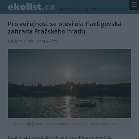
☰
/
zpravodajství
/
zprávy
Pro veřejnost se otevřela Hartigovská
zahrada Pražského hradu
8.5.2026 21:53 | PRAHA (
ČTK
)
Licence |
Některá práva vyhrazena
Foto |
Tom Mrazek
/
Flickr
Po více než deseti letech se pro veřejnost otevřela