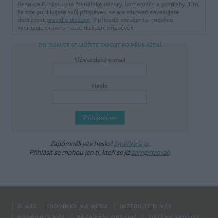
Redakce Ekolistu vítá čtenářské názory, komentáře a postřehy. Tím,
že zde publikujete svůj příspěvek, se ale zároveň zavazujete
dodržovat
pravidla diskuse
. V případě porušení si redakce
vyhrazuje právo smazat diskusní příspěvěk
DO DISKUZE SE MŮŽETE ZAPOJIT PO PŘIHLÁŠENÍ
Uživatelský e-mail
Heslo
Zapomněli jste heslo?
Změňte si je
.
Přihlásit se mohou jen ti, kteří se již
zaregistrovali
.
O NÁS
NOVINKY NA WEBU
INZERUJTE U NÁS
PODPOŘTE NÁS
PŘEBÍRÁNÍ OBSAHU
TIŠTĚNÝ EKOLIST