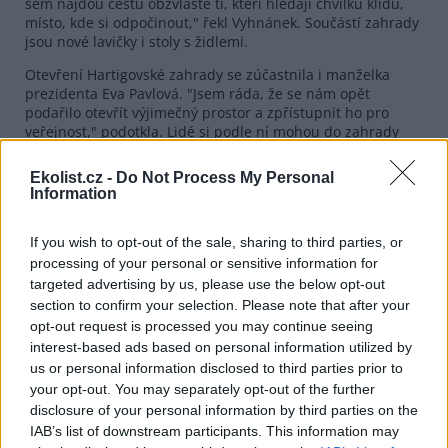
sem najdou cestu obzvláště ti, kteří hledají chvilku klidu,
místo, kde si odpočinout," řekl Vyhnánek. Součástí zahrady
jsou nové lavičky i stoly s židlemi.
Otevření Hartigovské zahrady se zúčastnila i manželka
prezidenta Eva Pavlová. "Jsem ráda, že se nám opět
podařilo otevřít výjimečný prostor a zpřístupnit ho pro
veřejnost," podotkla. Lidé si podle ní mohou do zahrady
přijít odpočinout od ruchu města, oddělena je i od ruchu
návštěvníků Pražského hradu.
Ekolist.cz -
Do Not Process My Personal
Information
Zahradu založila Isabella Švihovská ze Salmu, u svého
paláce na Nových zámeckých schodech. Po roce 1720
přešel palác do vlastnictví rodu Hartigů, významných
If you wish to opt-out of the sale, sharing to third parties, or
mecenášů hudby, spojených mimo jiné se skladatelem
processing of your personal or sensitive information for
Janem Dismasem Zelenkou. Zahrada tak byla v minulosti
targeted advertising by us, please use the below opt-out
využívána i pro koncerty komorní hudby.
section to confirm your selection. Please note that after your
opt-out request is processed you may continue seeing
reklama
interest-based ads based on personal information utilized by
us or personal information disclosed to third parties prior to
your opt-out. You may separately opt-out of the further
disclosure of your personal information by third parties on the
IAB’s list of downstream participants. This information may