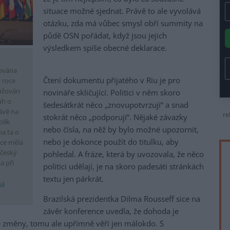
situace možné sjednat. Právě to ale vyvolává
otázku, zda má vůbec smysl obří summity na
půdě OSN pořádat, když jsou jejich
výsledkem spíše obecné deklarace.
čována
Čtení dokumentu přijatého v Riu je pro
 roce
važován
novináře skličující. Politici v něm skoro
ah o
šedesátkrát něco „znovupotvrzují“ a snad
ávě na
re
stokrát něco „podporují“. Nějaké závazky
lik
nebo čísla, na něž by bylo možné upozornit,
a ta o
nebo je dokonce použít do titulku, aby
nce měla
 český
pohledal. A fráze, která by uvozovala, že něco
a při
politici udělají, je na skoro padesáti stránkách
textu jen párkrát.
na
Brazilská prezidentka Dilma Rousseff sice na
závěr konference uvedla, že dohoda je
 změny, tomu ale upřímně věří jen málokdo. S