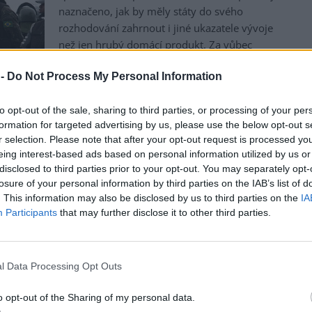
naznačeno, jak by měly státy do svého
rozhodování zahrnout i jiné ukazatele vývoje
než jen hrubý domácí produkt. Za vůbec
největší zklamání však nevládní organizace
 -
Do Not Process My Personal Information
považují skutečnost, že se na konferenci
nepodařilo odsouhlasit konkrétní datum, do
to opt-out of the sale, sharing to third parties, or processing of your per
kdy státy přestanou dotovat fosilní paliva.
formation for targeted advertising by us, please use the below opt-out s
alší
r selection. Please note that after your opt-out request is processed y
Aktivisté: Tuhle budoucnost nechceme
eing interest-based ads based on personal information utilized by us or
na
Aktivisté se přitom snažili do posledního dne
disclosed to third parties prior to your opt-out. You may separately opt-
losure of your personal information by third parties on the IAB’s list of
a ještě v pátek se na dotace fosilních paliv
. This information may also be disclosed by us to third parties on the
IA
zaměřili. Organizace Avaaz zveřejnila inzerát
Participants
that may further disclose it to other third parties.
prezidentku Dilmu Rousseff vyzvala, aby se přidala na
dpořila ukončení dotací fosilních paliv do roku 2015.
i níž se prezidentka rozhodovala mezi obyčejnými lidmi a
l Data Processing Opt Outs
yznysu.
adě nedosáhneme dotováním fosilních paliv. Vyzýváme
o opt-out of the Sharing of my personal data.