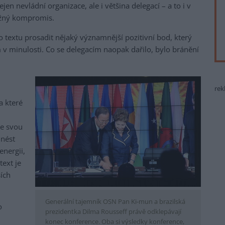
n nevládní organizace, ale i většina delegací – a to i v
možný kompromis.
 textu prosadit nějaký významnější pozitivní bod, který
v minulosti. Co se delegacím naopak dařilo, bylo bránění
rek
a které
se svou
inést
nergii,
ext je
ších
Generální tajemník OSN Pan Ki-mun a brazilská
o
prezidentka Dilma Rousseff právě odklepávají
konec konference. Oba si výsledky konference,