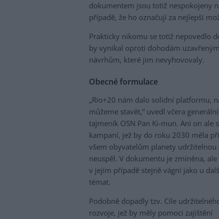
dokumentem jsou totiž nespokojeny neje
případě, že ho označují za nejlepší 
Prakticky nikomu se totiž nepovedlo do
by vynikal oproti dohodám uzavřeným 
návrhům, které jim nevyhovovaly.
Obecné formulace
„Rio+20 nám dalo solidní platformu, n
můžeme stavět,“ uvedl včera generální
tajmeník OSN Pan Ki-mun. Ani on ale 
kampaní, jež by do roku 2030 měla př
všem obyvatelům planety udržitelnou e
neuspěl. V dokumentu je zmíněna, ale t
v jejím případě stejně vágní jako u dal
témat.
Podobně dopadly tzv. Cíle udržitelnéh
rozvoje, jež by měly pomoci zajištění