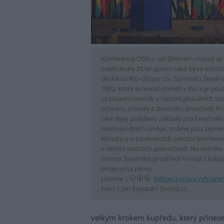
Konference OSN o udržitelném rozvoji se
odehrávala 20 let (proto také bývá ozna
zkratkou Rio+20) po tzv. Summitu Země v
1992, který se konal rovněž v Riu a je po
za zásadní mezník v historii globálních sn
ochranu přírody a životního prostředí. Pr
něm byly položeny základy pro hned něko
mezinárodních úmluv, známé jsou zejmén
klimatu a o biodiverzitě. Letošní konfere
v těchto snahách pokračovat. Na snímku
ministr životního prostředí Tomáš Chalup
projevu na plénu
Licence |
Některá práva vyhraze
Foto |
Jan Stejskal / Ekolist.cz
velkým krokem kupředu, který přinese