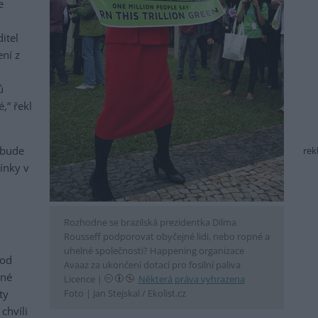
e
itel
ní z
ů
,“ řekl
 bude
rek
ínky v
Rozhodne se brazilská prezidentka Dilma
Rousseff podporovat obyčejné lidi, nebo ropné a
uhelné společnosti? Happening organizace
 od
Avaaz za ukončení dotací pro fosilní paliva
tné
Licence |
Některá práva vyhrazena
ty
Foto |
Jan Stejskal / Ekolist.cz
chvíli