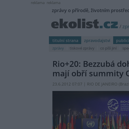
reklama
reklama
zprávy o přírodě, životním prostřed
/
zp
titulní strana
zpravodajství
public
zprávy
tiskové zprávy
co píší jiní
spe
Rio+20: Bezzubá doh
mají obří summity 
23.6.2012 07:07 | RIO DE JANEIRO (Brazíl