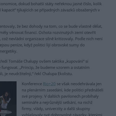
konomice, dokud bohatší státy neřeknou jasné číslo, kolik
í kapacit“ týkajících se případných závazků obsažených v
ntovaly, že bez dohody na tom, co se bude vlastně dělat,
měly věnovat financí. Ochota rozvinutých zemí otevřít
 což nevládní organizace silně kritizovaly. Podle nich není
ejsou peníze, když politici lijí obrovské sumy do
nergetiky.
tředí Tomáše Chalupy ovšem taktika „kupování“ si
fungovat. „Princip, že budeme vzorem a ostatním
i, je neudržitelný,“ řekl Chalupa Ekolistu.
Konference
Rio+20
se však neodehrávala jen
na plenárním zasedání, kde politici přednášeli
své projevy. V dalších pavilonech probíhaly
semináře a nejrůznější setkání, na nichž
firmy, vlády, univerzity a další skupiny
vyhlašovaly své dobrovolné závazky, kterými