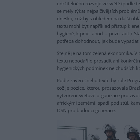
udržitelného rozvoje ve světě (podle t
se měly týkat nejpalčivějších problém
dneška, což by s ohledem na další obla
textu mohl být například přístup k ener
hygieně, k práci apod. – pozn. aut.).
potřeba dohodnout, jak bude vypadat s
Stejně je na tom zelená ekonomika. V 
textu nepodařilo prosadit ani konkrétní
hygienických podmínek nejchudších lid
Podle závěrečného textu by role Progr
což je pozice, kterou prosazovala Brazí
vytvoření Světové organizace pro živ
africkými zeměmi, spadl pod stůl, ka
OSN pro budoucí generace.