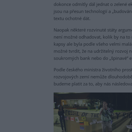
dokonce odmítly dál jednat o zelené e
jsou na přesun technologií a „budován
textu ochotné dát.
Naopak některé rozvinuté státy argume
není možné odhadovat, kolik by na to 
kapsy ale byla podle všeho velmi malá,
možné tvrdit, že na udržitelný rozvoj n
soukromých bank nebo do „špinavé“ e
Podle českého ministra životního pros
rozvojových zemí nemůže dlouhodobě 
budeme platit za to, aby nás následoval