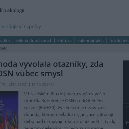
í a ekologii
ravodajství
/
zprávy
istika
zelená domácnost
kultura
kalendář akcí
fotobank
ciály
oda vyvolala otazníky, zda
OSN vůbec smysl
ie) (
Ekolist.cz
) | Jan Stejskal
V brazilském Riu de Janeiru v pátek večer
skončila Konference OSN o udržitelném
rozvoji (Rio+20). Výsledkem je nezávazná
dohoda, kterou nevládní organizace zatracují
nebo nad ní mávají rukou a o níž politici tvrdí,
že je tím nejlepším, co bylo za současné