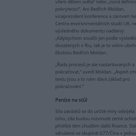
všem dětem světa“ nebo „nová definic
pokrytectví“. Ani Bedřich Moldan,
viceprezident konference a zároveň řed
Centra environmentálních studií UK, ne
výsledného dokumentu nadšený:
„Kdybychom soudili jen podle výsledk
dosažených v Riu, tak je to velmi ubohé
Ekolistu Bedřich Moldan.
„Řada procesů je ale nastartovaných a
pokračovat,“ uvedl Moldan. „Aspoň zm
textu jsou a to nám dává základ pro
pokračování.“
Peníze na stůl
Síla zavázků se do určité míry odvíjela
toho, zda budou rozvinuté země ocho
přislíbit těm chudším další finance. Stá
sdružené ve skupině G77/Čína v jednu 