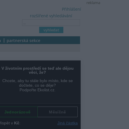
reklama
Přihlášení
rozšířené vyhledávání
a
partnerská sekce