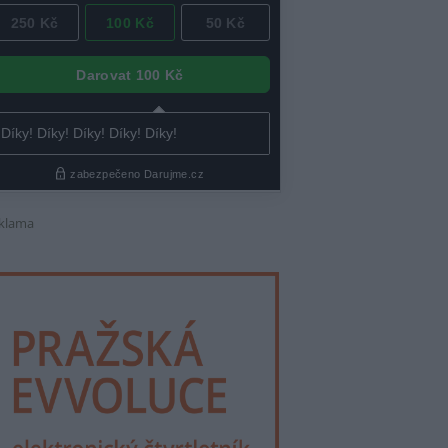
klama