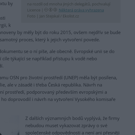
extu by
na rozdíl od mnoha jiných delegátů, pochvalují
Licence |
Některá práva vyhrazena
ů
Foto |
Jan Stejskal / Ekolist.cz
sti
gii, k
 Stanoveny by měly být do roku 2015, ovšem nejdřív se bude
amotný proces, který k jejich vytvoření povede.
dokumentu se o ní píše, ale obecně. Evropské unii se do
 cíle týkající se například přístupu k vodě nebo
í.
amu OSN pro životní prostředí (UNEP) měla být posílena,
lie, ale v zásadě i třeba Česká republika. Návrh na
otní prostředí, podporovaný především evropskými a
m ho doprovodil i návrh na vytvoření Vysokého komisaře
Z dalších významných bodů vyplývá, že firmy
nebudou muset vykazovat zprávy o své
společenské odpovědnosti a není ani přesněji