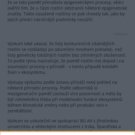
že se tato paměť přenášela epigenetickými procesy, vědci
ověřili tím, že u části rostlin odstranili některé epigenetické
značky. Takto zasažené rostliny se pak chovaly tak, jako by
jejich předci náročnější podmínky nezažili.
reklama
Výzkum také ukázal, že listy konkurenčně zdatnějších
rostlin se rozkládají po odumření mnohem pomaleji, než
listy geneticky totožných rostlin bez zmíněných zkušeností.
To podle týmu naznačuje, že paměť rostlin má dopad i na
související procesy v přírodě - v tomto případě koloběh
živin v ekosystému.
Výstupy výzkumu podle ústavu přináší nový pohled na
některé přírodní procesy. Podle odborníků si
mezigenerační paměť zaslouží více pozornosti a měla by
být zohledněna třeba při modelování funkce ekosystémů
během klimatické změny nebo při produkci osiv v
zemědělství.
Výzkum se uskutečnil ve spolupráci BÚ AV s Jihočeskou
univerzitou a vědeckými institucemi z Irska, Španělska a
Estonska. Studii
publikoval
časopis New Phytologist.