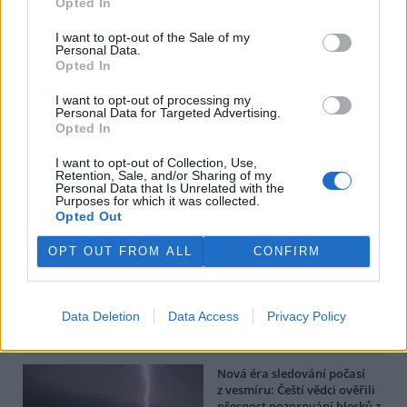
Opted In
tisknout
poslat
I want to opt-out of the Sale of my
Personal Data.
Opted In
BEZK využívá agenturní zpravodajství ČTK, která si vyhrazuje
veškerá práva. Publikování nebo další šíření obsahu ze zdrojů ČTK
I want to opt-out of processing my
je výslovně zakázáno bez předchozího písemného souhlasu ze
Personal Data for Targeted Advertising.
strany ČTK.
Opted In
I want to opt-out of Collection, Use,
Dále čtěte |
Retention, Sale, and/or Sharing of my
Personal Data that Is Unrelated with the
Purposes for which it was collected.
Vědci testují nový způsob
Opted Out
ochrany rajčat před
bakteriemi pomocí virů
OPT OUT FROM ALL
CONFIRM
Českobudějovický vědec
věnoval muzeu obsáhlou
Data Deletion
Data Access
Privacy Policy
sbírku savců z Papuy
Nová éra sledování počasí
z vesmíru: Čeští vědci ověřili
přesnost pozorování blesků z