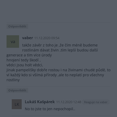
Odpovědět
vaber
11.12.2020 09:54
va
takže závěr z toho je ,že čím méně budeme
rostlinám dávat živin ,tím lepší budou další
generace a tím více úrody
hnojení tedy škodí ,
vědci jsou holt vědci,
jinak pampelišky dobře rostou i na živinami chudé půdě, to
ví každý kdo si všímá přírody ,ale to neplatí pro všechny
rostliny
Odpovědět
Lukáš Kašpárek
11.12.2020 12:48
Reaguje na vaber
LK
No to jste to jen nepochopil..