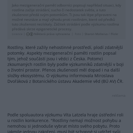
Jako mezigenerační paměť odborníci popisují například situaci, kdy
rostlina zažije strádání, sucho či nedostatek světla, a tuto
zkušenost předá svým potomkům. Ti jsou tak lépe připraveni na
možné nesnáze a mají výhodu proti rostlinám, které od předků
tuto zkušenost nezískaly. Zážitek strádání podle výzkumu rostlina
předává skrze epigenetické procesy.
Licence |
Některá práva vyhrazena
Foto |
Sharon Mollerus
/
Flickr
Rostliny, které zažily nehostinné prostředí, plodí zdatnější
potomky. Aspekty mezigenerační paměti rostlin popsal
tým, jehož součástí jsou i vědci z Česka. Potomci
zkoumaných rostlin byly podle výzkumníků zdatnější v boji
o životní prostor. Přenos zkušeností měl dopad i na další
složky ekosystému. O výzkumu informovala Miroslava
Dvořáková z Botanického ústavu Akademie věd (BÚ AV) ČR.
reklama
Podle spoluautora výzkumu Víta Latzela hraje ústřední roli
u rostlin konkurence. "Rostliny nemají možnost pohybu a
nemohou si jednoduše vybrat místo svého pobytu. Proto
jakmile jednou zakoření, musí být schopné si udržet svůj