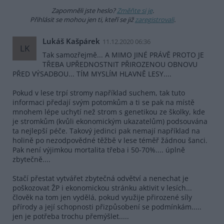
Zapomněli jste heslo?
Změňte si je
.
Přihlásit se mohou jen ti, kteří se již
zaregistrovali
.
Lukáš Kašpárek
11.12.2020 06:36
LK
Tak samozřejmě... A MIMO JINÉ PRÁVĚ PROTO JE
TŘEBA UPŘEDNOSTNIT PŘIROZENOU OBNOVU
PŘED VÝSADBOU... TÍM MYSLÍM HLAVNĚ LESY....
Pokud v lese trpí stromy například suchem, tak tuto
informaci předají svým potomkům a ti se pak na místě
mnohem lépe uchytí než strom s genetikou ze školky, kde
je stromkům (kvůli ekonomickým ukazatelům) podsouvána
ta nejlepší péče. Takový jedinci pak nemají například na
holině po nezodpovědné těžbě v lese téměř žádnou šanci.
Pak není výjimkou mortalita třeba i 50-70%.... úplně
zbytečně....
Stačí přestat vytvářet zbytečná odvětví a nenechat je
poškozovat ŽP i ekonomickou stránku aktivit v lesích...
člověk na tom jen vydělá, pokud využije přirozené síly
přírody a její schopnosti přizpůsobení se podmínkám.....
jen je potřeba trochu přemýšlet.....