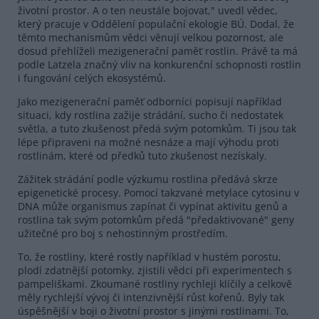
životní prostor. A o ten neustále bojovat," uvedl vědec,
který pracuje v Oddělení populační ekologie BÚ. Dodal, že
těmto mechanismům vědci věnují velkou pozornost, ale
dosud přehlíželi mezigenerační paměť rostlin. Právě ta má
podle Latzela značný vliv na konkurenční schopnosti rostlin
i fungování celých ekosystémů.
Jako mezigenerační paměť odborníci popisují například
situaci, kdy rostlina zažije strádání, sucho či nedostatek
světla, a tuto zkušenost předá svým potomkům. Ti jsou tak
lépe připraveni na možné nesnáze a mají výhodu proti
rostlinám, které od předků tuto zkušenost nezískaly.
Zážitek strádání podle výzkumu rostlina předává skrze
epigenetické procesy. Pomocí takzvané metylace cytosinu v
DNA může organismus zapínat či vypínat aktivitu genů a
rostlina tak svým potomkům předá "předaktivované" geny
užitečné pro boj s nehostinným prostředím.
To, že rostliny, které rostly například v hustém porostu,
plodí zdatnější potomky, zjistili vědci při experimentech s
pampeliškami. Zkoumané rostliny rychleji klíčily a celkově
měly rychlejší vývoj či intenzivnější růst kořenů. Byly tak
úspěšnější v boji o životní prostor s jinými rostlinami. To,