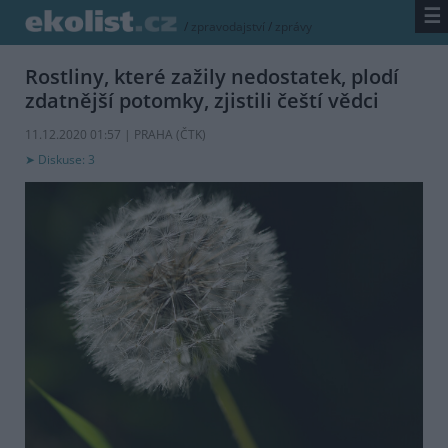
☰
/
zpravodajství
/
zprávy
Rostliny, které zažily nedostatek, plodí
zdatnější potomky, zjistili čeští vědci
11.12.2020 01:57 | PRAHA (
ČTK
)
Diskuse: 3