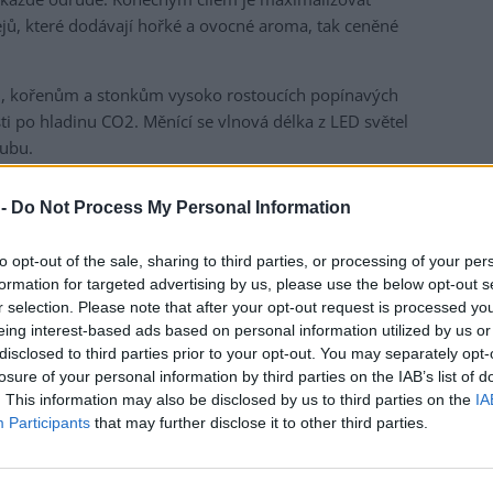
lejů, které dodávají hořké a ovocné aroma, tak ceněné
m, kořenům a stonkům vysoko rostoucích popínavých
ti po hladinu CO2. Měnící se vlnová délka z LED světel
ubu.
í světlo, pouze naši vlastní světelnou show," říká jeden z
 -
Do Not Process My Personal Information
onoke Javier Ramiro.
ochranné oděvy pro zaměstnance, pak zajišťují, že prostor
to opt-out of the sale, sharing to third parties, or processing of your per
formation for targeted advertising by us, please use the below opt-out s
dů, na kterých je tradiční zemědělství často závislé.
r selection. Please note that after your opt-out request is processed y
firma Ekonoke navázala spolupráci se skupinou Hijos de
eing interest-based ads based on personal information utilized by us or
disclosed to third parties prior to your opt-out. You may separately opt-
a. Ta nabídla i limitovanou edici piva ve stylu IPA s
losure of your personal information by third parties on the IAB’s list of
je v baru v madridské hipsterské čtvrti Chueca.
. This information may also be disclosed by us to third parties on the
IA
Participants
that may further disclose it to other third parties.
ce ze současných několika desítek rostlin na 1200
o 400 rostlinách. Tato pěstírna se nachází na severozápadě
cnosti by bylo ideální, kdyby se vnitřní pěstírny chmele