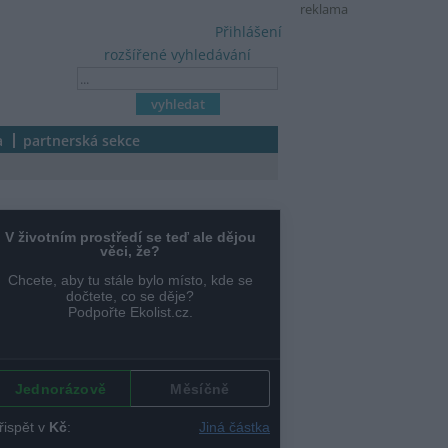
reklama
Přihlášení
rozšířené vyhledávání
a
partnerská sekce