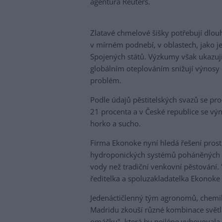
agentura Reuters.
Zlatavé chmelové šišky potřebují dlouh
v mírném podnebí, v oblastech, jako j
Spojených států. Výzkumy však ukazují
globálním oteplováním snižují výnosy i 
problém.
Podle údajů pěstitelských svazů se pro
21 procenta a v České republice se vý
horko a sucho.
Firma Ekonoke nyní hledá řešení prost
hydroponických systémů poháněných ob
vody než tradiční venkovní pěstování. 
ředitelka a spoluzakladatelka Ekonoke 
Jedenáctičlenný tým agronomů, chemik
Madridu zkouší různé kombinace světla 
omáčku", která by nejlépe vyhovovala