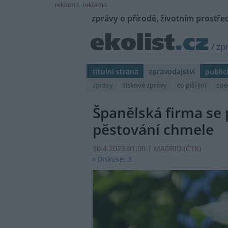
reklama
reklama
zprávy o přírodě, životním prostřed
/
zp
titulní strana
zpravodajství
public
zprávy
tiskové zprávy
co píší jiní
spe
Španělská firma se
pěstování chmele
30.4.2023 01:00 | MADRID (
ČTK
)
Diskuse: 3