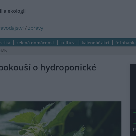
í a ekologii
ravodajství
/
zprávy
istika
zelená domácnost
kultura
kalendář akcí
fotobank
ciály
 pokouší o hydroponické