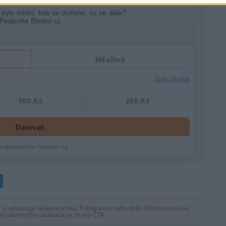
 si vyhrazuje veškerá práva. Publikování nebo další šíření obsahu ze
ho písemného souhlasu ze strany ČTK.