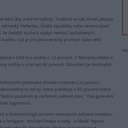
é letní dny a mírné teploty. Tradičně se tak chmel pěstuje
e německý Hallertau, Česká republika nebo severozápad
, že častější sucha a výskyt nemocí způsobených
kvalitu, což je pro pivovarnický průmysl stále větší
rek
dukce v USA loni snížila o 12 procent. V Německu klesla o
nosy snížily o více než 40 procent. Důvodem je neobvyklé
řednictvím pěstování chmele v interiéru za pomoci
novitelnými zdroji, které potřebují o 95 procent méně
"Naším posláním je zachránit světové pivo," říká generální
Inés Sagrariová.
ů a biotechnologů ve svém testovacím zařízení nedaleko
a fertigace - míchání hnojiv a vody - a hledá "tajnou
 každé odrůdě. Konečným cílem je maximalizovat