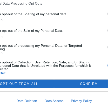
l Data Processing Opt Outs
telnosti pivovaru Anheuser-Busch InBev. Ředitel firmy pro
o opt-out of the Sharing of my personal data.
dl, že důležitou otázkou u podobně slibných podniků je,
In
émiový chmel, který dokáže být konkurenceschopný v
eré má konzervativní spotřebitele.
o opt-out of the Sale of my Personal Data.
In
y podle Buholzera mohly být vysoké ceny energií. Je ale
rmalizují a pěstování v halách se stane cenově
to opt-out of processing my Personal Data for Targeted
ing.
otě v podobě bezpečných dodávek speciálních odrůd a
In
o opt-out of Collection, Use, Retention, Sale, and/or Sharing
yrobit bez chmele a že pivovary nechtějí omezovat
ersonal Data that Is Unrelated with the Purposes for which it
lected.
it vnitřní chmelnice po celém světě. Chmel by se tak dal
Out
opolu nebo Timbuktu.
OPT OUT FROM ALL
CONFIRM
Data Deletion
Data Access
Privacy Policy