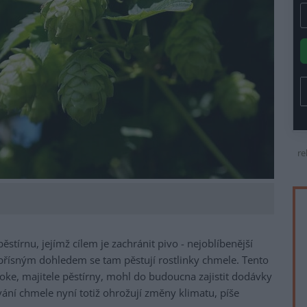
re
stírnu, jejímž cílem je zachránit pivo - nejoblíbenější
přísným dohledem se tam pěstují rostlinky chmele. Tento
ke, majitele pěstírny, mohl do budoucna zajistit dodávky
vání chmele nyní totiž ohrožují změny klimatu, píše