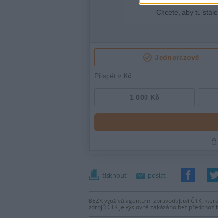
tisknout
poslat
BEZK využívá agenturní zpravodajství ČTK, která
zdrojů ČTK je výslovně zakázáno bez předchozí