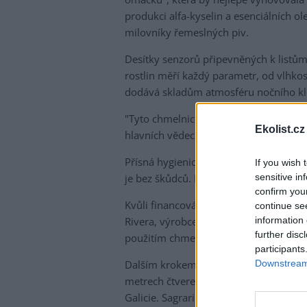
produkci alfa-kyselin a esenciálních o
milovníky řemeslných piv.
Desítky senzorů připevněných k listů
rostlin měří každý parametr, od vlhkos
dodává skladům atmosféru nočního kl
"Tyto chmelnice nikdy neviděly slunečn
Ekolist.cz
hlavních vědecký pracovníků firmy Ek
Přísná hygienická opatření, jako jsou 
If you wish 
sensitive in
je bez škůdců. Není tak potřeba pestici
confirm you
Kvůli financování výzkumu a expanze 
continue se
information 
Rivera, výrobcem značky Estrella Galici
further disc
použitím chmele Ekonoke. Pivo se čepu
participants
Downstream 
Dalším krokem má být rozšíření produk
metrech čtverečních do tří místností p
Galicie. Sagrariová dodává, že v budou