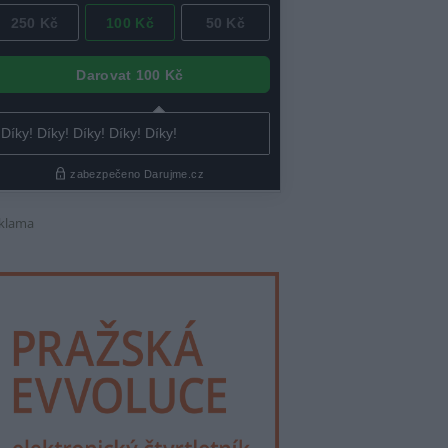
klama