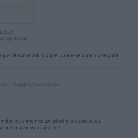
 si je
.
zaregistrovali
.
rgie celoročně, tak to půjde. A nebo se bude muset platit
.
23 08:22
Reaguje na Slavomil Vinkler
mohly být chmelnice zavlažovány tak, jako je to u
y, nebo u ovocných sadů, že !