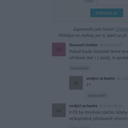
Heslo
Zapomněli jste heslo?
Změňte
Přihlásit se mohou jen ti, kteří se již
Slavomil Vinkler
30.4.2023 06:47
SV
Pokud bude dostatek levné ene
uhlíková daň i z půdy. A vysoká
Odpovědět
smějící se bestie
30.4.20
ss
1*
Odpovědět
smějící se bestie
30.4.2023 08:24
ss
V ČR by mnohde stačilo, kdyby 
velkoplošně pěstované zelenin