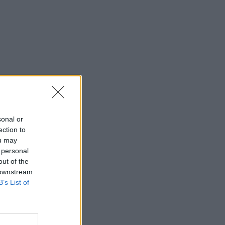
sonal or
ection to
ou may
 personal
out of the
 downstream
B’s List of