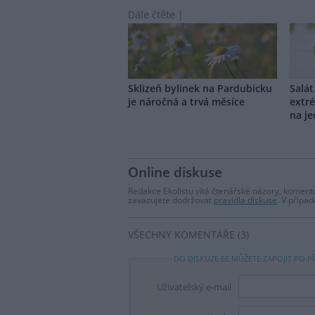
Dále čtěte |
Sklizeň bylinek na Pardubicku
Salát
je náročná a trvá měsíce
extré
na je
Online diskuse
Redakce Ekolistu vítá čtenářské názory, komentá
zavazujete dodržovat
pravidla diskuse
. V přípa
VŠECHNY KOMENTÁŘE (3)
DO DISKUZE SE MŮŽETE ZAPOJIT PO P
Uživatelský e-mail