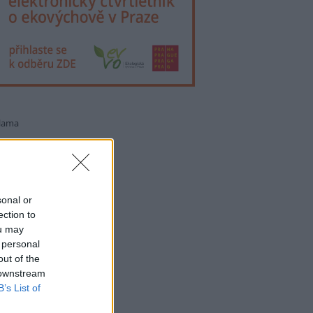
lama
sonal or
ection to
ou may
 personal
out of the
 downstream
B’s List of