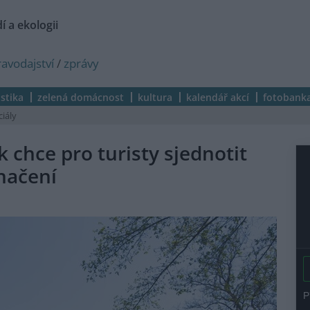
í a ekologii
ravodajství
/
zprávy
istika
zelená domácnost
kultura
kalendář akcí
fotobank
ciály
chce pro turisty sjednotit
načení