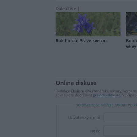
Dále čtěte |
Rok hořců: Právě kvetou
Bobř
ve vy
Online diskuse
Redakce Ekolistu vítá čtenářské názory, komentá
zavazujete dodržovat
pravidla diskuse
. V přípa
DO DISKUZE SE MŮŽETE ZAPOJIT PO P
Uživatelský e-mail
Heslo