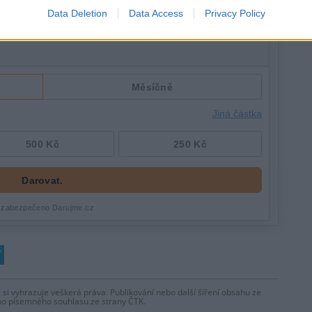
Data Deletion
Data Access
Privacy Policy
 si vyhrazuje veškerá práva. Publikování nebo další šíření obsahu ze
ho písemného souhlasu ze strany ČTK.