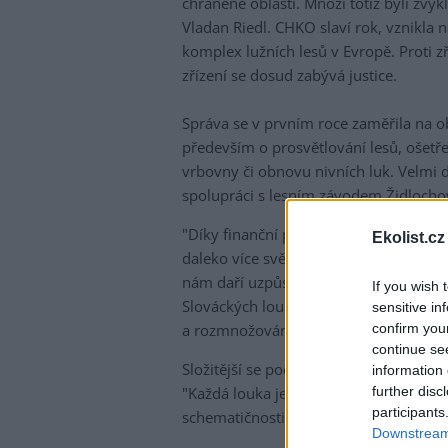
chráněné oblasti. Mnozí totiž byli zvyk
Vladan Riedl. CHKO slaví rok, vznikla 
komplex lužních lesů v Evropě. Proti zř
zřízení se dosud zabývá justice.
Správa se v prvním roce zaměřila na o
především o prosvětlování lesů, ošetře
vrbovny či obnovu nivních luk. Velmi 
spolupráci s lesním závodem Židlocho
"Díky finanční podpoře byl z některých
Ekolist.cz
daleko více světla. Uvolnily se také s
nám daří uzpůsobit kosení luk s ohlede
If you wish 
Slováckých loukách u Lednice byly pon
sensitive in
confirm you
a rozmnožování některé druhy vzácnéh
continue se
Složitější se podle Riedla ale ukázala 
information 
further disc
"Každá louka je specifická a vyžaduje u
participants
schematičnosti dotačních programů," 
Downstream 