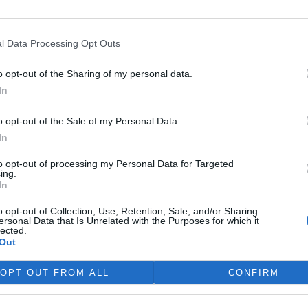
zdu aut do území. "Mnozí lidé byli zvyklí si zajet autem
 zakázané. Zatím však nemáme dostatečné kapacity strážců
 hlídali v celém rozsahu. V současnosti tak můžeme pouze
l Data Processing Opt Outs
iedl.
o opt-out of the Sharing of my personal data.
šení CHKO zatím výrazně nezvýšila. Správa dosud
In
 se očekává možný růst. "Trend růstu návštěvnosti je
li je území chráněné, nebo ne. Proto se zamýšlíme nad
o opt-out of the Sale of my Personal Data.
t," uvedl Riedl.
In
ačení. "Návštěvník dnes může na jednom místě vidět vedle
to opt-out of processing my Personal Data for Targeted
ing.
mačních cedulí. My bychom rádi spolu s obcemi a případně
In
vštěvnickou infrastrukturu. Prozatím jsme začali s řešením
návštěvník dostal základní informace jak o přírodních
o opt-out of Collection, Use, Retention, Sale, and/or Sharing
ersonal Data that Is Unrelated with the Purposes for which it
doplnil Riedl.
lected.
Out
OPT OUT FROM ALL
CONFIRM