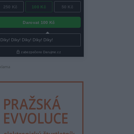
klama