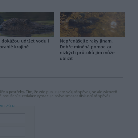
i dokážou udržet vodu i
Nepřenášejte raky jinam.
prahlé krajině
Dobře míněná pomoc za
nízkých průtoků jim může
ublížit
ře a postřehy. Tím, že zde publikujete svůj příspěvek, se ale zároveň
dě porušení si redakce vyhrazuje právo smazat diskusní příspěvěk
ŘIHLÁŠENÍ