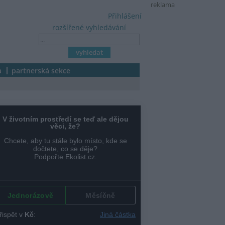
reklama
Přihlášení
rozšířené vyhledávání
a
partnerská sekce