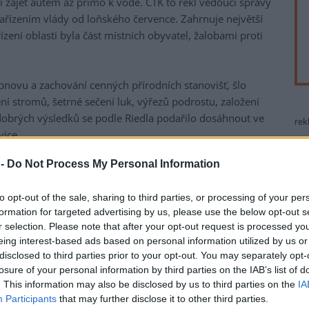
lí zajet autem až přímo k vodě. ČTK to řekl vedoucí správy
nařízením vlády od loňského července. Zahrnuje největší
ízení oblasti byla část místních obyvatel, žalobami proti
bnovu a zachování cenných přírodních stanovišť, šlo
ní stromů, šetrné sečení luk, výřezů podrostu, založení
dobrých výsledků se podle Riedla podařilo dosáhnout ve
rek
vice.
 z porostů vyřezán podrost, a do lesa se tak dostalo
 -
Do Not Process My Personal Information
taroduby, které postupně zarostly. S některými zemědělci se
m na jejich pestrost. Třeba na loukách v Mikulčicích nebo
to opt-out of the sale, sharing to third parties, or processing of your per
echány nepokosené části tak, aby dostaly šanci na přežití
formation for targeted advertising by us, please use the below opt-out s
r selection. Please note that after your opt-out request is processed y
o hmyzu," popsal Riedl.
eing interest-based ads based on personal information utilized by us or
organizace kosení luk, která narážela na zemědělské dotace.
disclosed to third parties prior to your opt-out. You may separately opt-
losure of your personal information by third parties on the IAB’s list of
rčitý přístup, což je někdy obtížné podchytit díky
. This information may also be disclosed by us to third parties on the
IA
uvedl vedoucí správy.
Participants
that may further disclose it to other third parties.