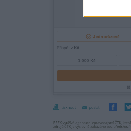
tisknout
poslat
BEZK využívá agenturní zpravodajství ČTK, která
zdrojů ČTK je výslovně zakázáno bez předchozí