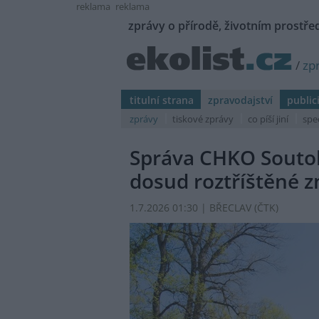
reklama
reklama
zprávy o přírodě, životním prostřed
/
zp
titulní strana
zpravodajství
public
zprávy
tiskové zprávy
co píší jiní
spe
Správa CHKO Soutok 
dosud roztříštěné z
1.7.2026 01:30 | BŘECLAV (
ČTK
)