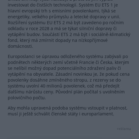
investovat do čistších technologií. Systém EU ETS 1 je
hlavní evropský trh s emisními povolenkami, týká se
energetiky, velkého průmyslu a letecké dopravy v unii.
Rozšíření systému EU ETS 2 má být zavedeno po ročním
odkladu v roce 2028 a má se týkat silniční dopravy či
vytápění budov. Součástí ETS 2 má být i sociálně-klimatický
fond, který má zmírnit dopady na nízkopříjmové
domácnosti.
Europoslanci se úpravou odloženého systému zabývali po
podnětech některých zemí včetně Francie či Česka, kterým
se nelíbil možný dopad potenciálního zdražení paliv či
vytápění na obyvatele. Zásadní novinkou je, že pokud cena
povolenky dosáhne zmíněného stropu, z rezervy se do
systému uvolní 40 milionů povolenek, což má předejít
dalšímu nárůstu ceny. Původní plán počítal s uvolněním
polovičního počtu.
Aby mohla upravená podoba systému vstoupit v platnost,
musí ji ještě schválit členské státy i europarlament.
reklama