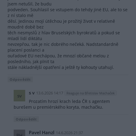
jsem netušil, že budu
podveden. Souhlasil se vstupem do tehdy jiné EU, ale to se
z ní stalo mě
děsí. Jedinou mojí útěchou je prožitý život v relativně
moudré době bez
těch nesmyslů z hlav Bruselských byrokratů a pokud se
mladí lidí diktátu
nevzepřou, tak je nic dobrého nečeká. Nadstandardně
placení poslanci a
ouřadové EU nechápou, že mnozí občané melou z
posledního, jak plnit ta
stále nákladnější opatření a ještě ty kohouty utahují.
Odpovědět
s v
13.6.2026 14:17
Reaguje na Břetislav Machaček
sv
Prozatím hrozí krach leda ČR s agentem
burešem u premiérského koryta, machačku.
Odpovědět
Pavel Hanzl
14.6.2026 21:37
PH