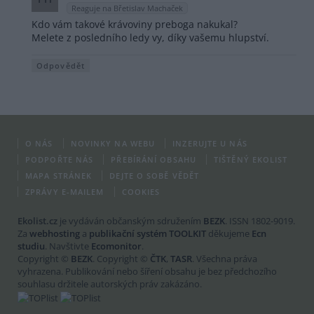
Reaguje na Břetislav Machaček
Kdo vám takové krávoviny preboga nakukal?
Melete z posledního ledy vy, díky vašemu hlupství.
Odpovědět
O NÁS
NOVINKY NA WEBU
INZERUJTE U NÁS
PODPOŘTE NÁS
PŘEBÍRÁNÍ OBSAHU
TIŠTĚNÝ EKOLIST
MAPA STRÁNEK
DEJTE O SOBĚ VĚDĚT
ZPRÁVY E-MAILEM
COOKIES
Ekolist.cz
je vydáván občanským sdružením
BEZK
. ISSN 1802-9019.
Za
webhosting
a
publikační systém TOOLKIT
děkujeme
Ecn
studiu
. Navštivte
Ecomonitor
.
Copyright ©
BEZK
. Copyright ©
ČTK
,
TASR
. Všechna práva
vyhrazena. Publikování nebo šíření obsahu je bez předchozího
souhlasu držitele autorských práv zakázáno.