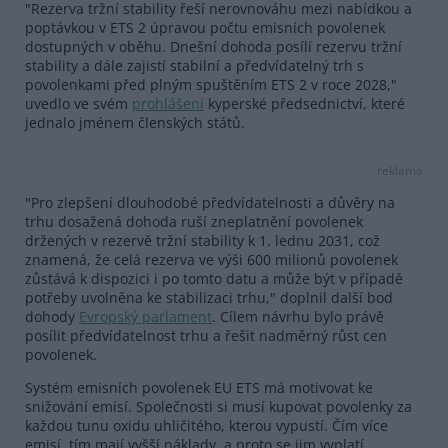
"Rezerva tržní stability řeší nerovnováhu mezi nabídkou a
poptávkou v ETS 2 úpravou počtu emisních povolenek
dostupných v oběhu. Dnešní dohoda posílí rezervu tržní
stability a dále zajistí stabilní a předvídatelný trh s
povolenkami před plným spuštěním ETS 2 v roce 2028,"
uvedlo ve svém
prohlášení
kyperské předsednictví, které
jednalo jménem členských států.
reklama
"Pro zlepšení dlouhodobé předvídatelnosti a důvěry na
trhu dosažená dohoda ruší zneplatnění povolenek
držených v rezervě tržní stability k 1. lednu 2031, což
znamená, že celá rezerva ve výši 600 milionů povolenek
zůstává k dispozici i po tomto datu a může být v případě
potřeby uvolněna ke stabilizaci trhu," doplnil další bod
dohody
Evropský parlament
. Cílem návrhu bylo právě
posílit předvídatelnost trhu a řešit nadměrný růst cen
povolenek.
Systém emisních povolenek EU ETS má motivovat ke
snižování emisí. Společnosti si musí kupovat povolenky za
každou tunu oxidu uhličitého, kterou vypustí. Čím více
emisí, tím mají vyšší náklady, a proto se jim vyplatí