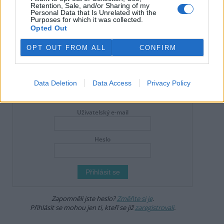
Retention, Sale, and/or Sharing of my
Personal Data that Is Unrelated with the
Online diskuse
Purposes for which it was collected.
Opted Out
Redakce Ekolistu vítá čtenářské názory, komentáře a postřehy. Tím,
že zde publikujete svůj příspěvek, se ale zároveň zavazujete
OPT OUT FROM ALL
CONFIRM
dodržovat
pravidla diskuse
. V případě porušení si redakce
vyhrazuje právo smazat diskusní příspěvěk
Všechny komentáře (9)
Data Deletion
Data Access
Privacy Policy
DO DISKUZE SE MŮŽETE ZAPOJIT PO PŘIHLÁŠENÍ
Uživatelský e-mail
Heslo
Zapomněli jste heslo?
Změňte si je
.
Přihlásit se mohou jen ti, kteří se již
zaregistrovali
.