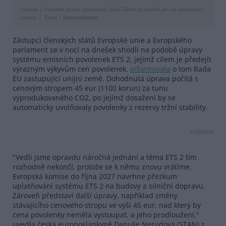
Licence |
Všechna práva vyhrazena. Další šíření je možné jen se souhlasem
autora
Zdroj |
Depositphotos
Zástupci členských států Evropské unie a Evropského
parlament se v noci na dnešek shodli na podobě úpravy
systému emisních povolenek ETS 2, jejímž cílem je předejít
výrazným výkyvům cen povolenek.
Informovala
o tom Rada
EU zastupující unijní země. Dohodnutá úprava počítá s
cenovým stropem 45 eur (1100 korun) za tunu
vyprodukovaného CO2, po jejímž dosažení by se
automaticky uvolňovaly povolenky z rezervy tržní stability.
reklama
"Vedli jsme opravdu náročná jednání a téma ETS 2 tím
rozhodně nekončí, protože se k němu znovu vrátíme.
Evropská komise do října 2027 navrhne přezkum
uplatňování systému ETS 2 na budovy a silniční dopravu.
Zároveň představí další úpravy, například změny
stávajícího cenového stropu ve výši 45 eur, nad který by
cena povolenky neměla vystoupat, a jeho prodloužení,"
uvedla česká europoslankyně Danuše Nerudová (STAN) z