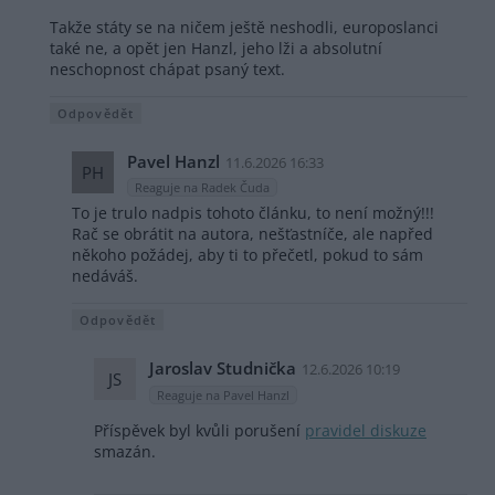
Takže státy se na ničem ještě neshodli, europoslanci
také ne, a opět jen Hanzl, jeho lži a absolutní
neschopnost chápat psaný text.
Odpovědět
Pavel Hanzl
11.6.2026 16:33
PH
Reaguje na Radek Čuda
To je trulo nadpis tohoto článku, to není možný!!!
Rač se obrátit na autora, nešťastníče, ale napřed
někoho požádej, aby ti to přečetl, pokud to sám
nedáváš.
Odpovědět
Jaroslav Studnička
12.6.2026 10:19
JS
Reaguje na Pavel Hanzl
Příspěvek byl kvůli porušení
pravidel diskuze
smazán.