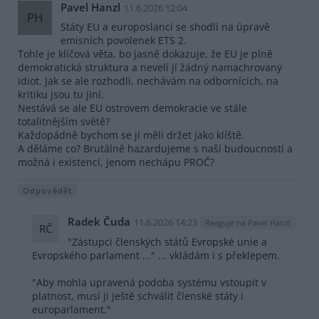
Pavel Hanzl
11.6.2026 12:04
PH
Státy EU a europoslanci se shodli na úpravě
emisních povolenek ETS 2.
Tohle je klíčová věta, bo jasně dokazuje, že EU je plně
demokratická struktura a nevelí jí žádný namachrovaný
idiot. Jak se ale rozhodli, nechávám na odbornících, na
kritiku jsou tu jiní.
Nestává se ale EU ostrovem demokracie ve stále
totalitnějším světě?
Každopádně bychom se jí měli držet jako klíště.
A děláme co? Brutálně hazardujeme s naší budoucností a
možná i existencí, jenom nechápu PROČ?
Odpovědět
Radek Čuda
11.6.2026 14:23
Reaguje na Pavel Hanzl
RČ
"Zástupci členských států Evropské unie a
Evropského parlament ..." ... vkládám i s překlepem.
"Aby mohla upravená podoba systému vstoupit v
platnost, musí ji ještě schválit členské státy i
europarlament."