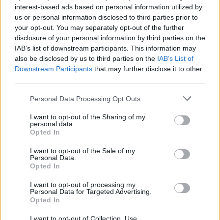
BEZK využívá agenturní zpravodajství ČTK, která si vyhrazuje
interest-based ads based on personal information utilized by
veškerá práva. Publikování nebo další šíření obsahu ze zdrojů ČTK
us or personal information disclosed to third parties prior to
je výslovně zakázáno bez předchozího písemného souhlasu ze
your opt-out. You may separately opt-out of the further
strany ČTK.
disclosure of your personal information by third parties on the
IAB’s list of downstream participants. This information may
Dále čtěte |
also be disclosed by us to third parties on the
IAB’s List of
Downstream Participants
that may further disclose it to other
Ministerstvo životního
third parties.
prostředí aktualizovalo
Národní akční plán adaptace
Personal Data Processing Opt Outs
na změnu klimatu
I want to opt-out of the Sharing of my
U Mallorky mělo moře přes
personal data.
Opted In
rekordních 33 stupňů, uvádí
meteorologové
I want to opt-out of the Sale of my
Personal Data.
Opted In
Do Prahy dorazili jezdci
cyklistické štafety, míří na
I want to opt-out of processing my
konferenci o klimatu
Personal Data for Targeted Advertising.
Opted In
reklama
I want to opt-out of Collection, Use,