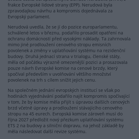
frakce Evropské lidové strany (EPP). Nerudová byla
zpravodajkou návrhu a kompromis dojednávala za
Evropský parlament.
Nerudová uvedla, že se jí do pozice europarlamentu,
schválené letos v březnu, podařilo prosadit opatření na
ochranu domácností před vysokými náklady. Ta zahrnovala
mimo jiné prodloužení cenového stropu emisních
povolenek a změny v uplatňování systému na rezidenční
budovy. Druhá jednací strana v trialogu, členské státy,
měla od počátku výrazně omezenější pozici a prosazovala
pouze návrh Evropské komise na cenové brzdy, který
spočíval především v uvolňování většího množství
povolenek na trh s cílem snížit jejich cenu.
Na společném jednání evropských institucí se však po
hodinách vyjednávání podařilo najít kompromis spočívající
v tom, že by komise měla přijít s úpravou dalších cenových
brzd včetně úpravy a prodloužení stávajícího cenového
stropu na 45 eurech. Evropská komise zároveň musí do
října 2027 předložit nový přezkum uplatňování systému
ETS 2 na budovy a silniční dopravu, na jehož základě by
měla následovat další revize systému.