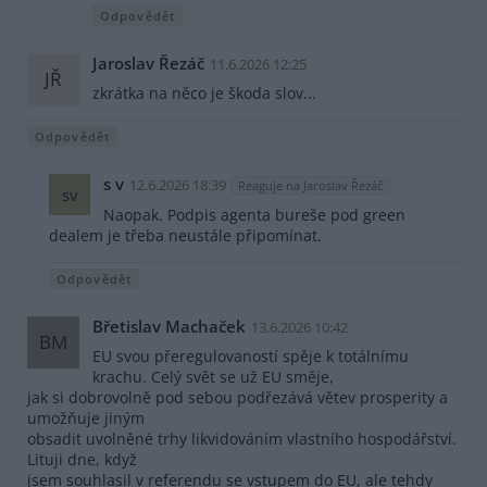
Odpovědět
Jaroslav Řezáč
11.6.2026 12:25
JŘ
zkrátka na něco je škoda slov...
Odpovědět
s v
12.6.2026 18:39
Reaguje na Jaroslav Řezáč
sv
Naopak. Podpis agenta bureše pod green
dealem je třeba neustále připomínat.
Odpovědět
Břetislav Machaček
13.6.2026 10:42
BM
EU svou přeregulovaností spěje k totálnímu
krachu. Celý svět se už EU směje,
jak si dobrovolně pod sebou podřezává větev prosperity a
umožňuje jiným
obsadit uvolněné trhy likvidováním vlastního hospodářství.
Lituji dne, když
jsem souhlasil v referendu se vstupem do EU, ale tehdy