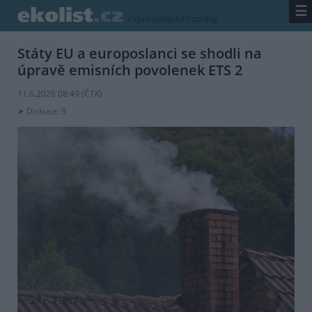
☰
/
zpravodajství
/
zprávy
Státy EU a europoslanci se shodli na
úpravě emisních povolenek ETS 2
11.6.2026 08:49 (
ČTK
)
Diskuse: 9