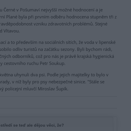
 u Černé v Pošumaví nejvyšší možné hodnocení a je
rní Plané byla při prvním odběru hodnocena stupněm tři z
pravděpodobnost vzniku zdravotních problémů. Stejné
d Vltavou.
cí a to především na sociálních sítích, že voda v lipenské
sobilo odliv turistů na začátku sezony. Byli bychom rádi,
čných odborníků, což pro nás je právě krajská hygienická
ály cestovního ruchu Petr Soukup.
května uhynuli dva psi. Podle jejich majitelky to bylo v
rady, v níž byly pro psy nebezpečné sinice. "Stále se
ý policejní mluvčí Miroslav Šupík.