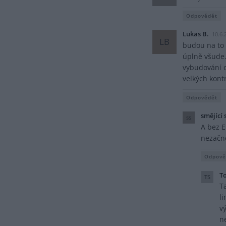
Odpovědět
Lukas B.
10.6.
LB
budou na to 
úplně všude. 
vybudování o
velkých kontr
Odpovědět
smějící 
ss
A bez E
nezačn
Odpově
T
TS
T
l
v
n