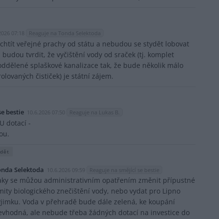
2026 07:18
Reaguje na Tonda Selektoda
chtít veřejné prachy od státu a nebudou se stydět lobovat
budou tvrdit, že vyčištění vody od sraček (tj. komplet
ddělené splaškové kanalizace tak, že bude několik málo
olovaných čističek) je státní zájem.
se bestie
10.6.2026 07:50
Reaguje na Lukas B.
U dotací -
ou.
dět
onda Selektoda
10.6.2026 09:59
Reaguje na smějící se bestie
aky se můžou administrativním opatřením změnit přípustné
imity biologického znečištění vody, nebo vydat pro Lipno
ýjimku. Voda v přehradě bude dále zelená, ke koupání
evhodná, ale nebude třeba žádných dotací na investice do