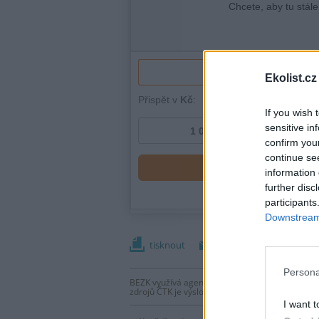
Ekolist.cz
If you wish 
sensitive in
confirm you
continue se
information 
further disc
participants
Downstream 
tisknout
poslat
Persona
BEZK využívá agenturní zpravodajství ČTK, která
zdrojů ČTK je výslovně zakázáno bez předchozí
I want t