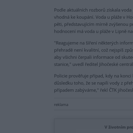
Podle aktuálních rozborů získala voda
vhodná ke koupání. Voda u pláže v Ho
pěti, představujícím mírně zvýšenou 
hodnocení má voda u pláže v Lipně na
"Reagujeme na šíření některých informa
přehradě není kvalitní, což nejspíš způ
aby všichni čerpali informace od skute
stanice," uvedl ředitel Jihočeské centr
Policie prověřuje případ, kdy na konci 
důsledku toho, že se napili vody z přeh
případem zabýváme," řekl ČTK jihočesk
reklama