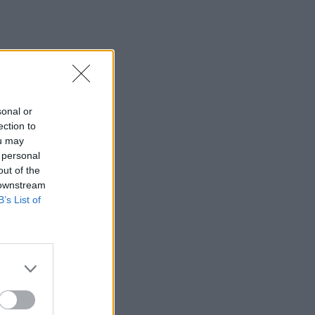
sonal or
ection to
ou may
 personal
out of the
 downstream
B’s List of