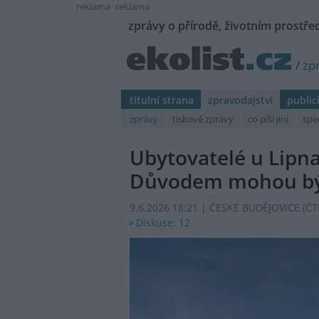
reklama
reklama
zprávy o přírodě, životním prostřed
/
zp
titulní strana
zpravodajství
public
zprávy
tiskové zprávy
co píší jiní
spe
Ubytovatelé u Lipna
Důvodem mohou být
9.6.2026 18:21 | ČESKÉ BUDĚJOVICE (
ČT
Diskuse: 12