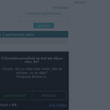
reklama
Přihlášení
rozšířené vyhledávání
a
partnerská sekce