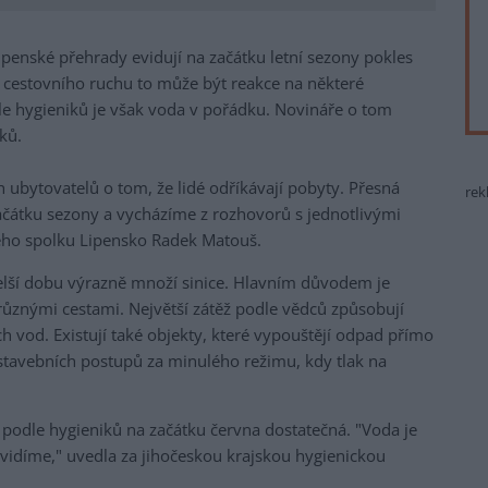
ipenské přehrady evidují na začátku letní sezony pokles
y cestovního ruchu to může být reakce na některé
dle hygieniků je však voda v pořádku. Novináře o tom
ků.
ubytovatelů o tom, že lidé odříkávají pobyty. Přesná
rek
ačátku sezony a vycházíme z rozhovorů s jednotlivými
kého spolku Lipensko Radek Matouš.
 delší dobu výrazně množí sinice. Hlavním důvodem je
 různými cestami. Největší zátěž podle vědců způsobují
ch vod. Existují také objekty, které vypouštějí odpad přímo
 stavebních postupů za minulého režimu, kdy tlak na
e podle hygieniků na začátku června dostatečná. "Voda je
vidíme," uvedla za jihočeskou krajskou hygienickou