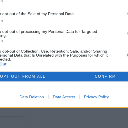
In
o opt-out of the Sale of my Personal Data.
rek
In
ský kras chce turisty
Muzeum v Říčanech u Prahy
to opt-out of processing my Personal Data for Targeted
ing.
rňovat i na lákadla v
obnovilo naučnou stezku
In
, aby se rozptýlili
Říčansko
o opt-out of Collection, Use, Retention, Sale, and/or Sharing
ersonal Data that Is Unrelated with the Purposes for which it
lected.
Out
ře a postřehy. Tím, že zde publikujete svůj příspěvek, se ale zároveň
OPT OUT FROM ALL
CONFIRM
dě porušení si redakce vyhrazuje právo smazat diskusní příspěvěk
Data Deletion
Data Access
Privacy Policy
ŘIHLÁŠENÍ