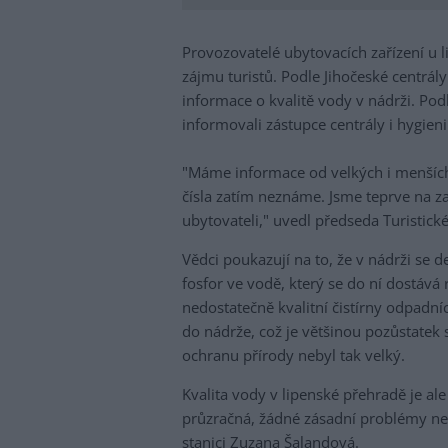
Provozovatelé ubytovacích zařízení u l
zájmu turistů. Podle Jihočeské centrál
informace o kvalitě vody v nádrži. Po
informovali zástupce centrály i hygieni
"Máme informace od velkých i menších 
čísla zatím neznáme. Jsme teprve na z
ubytovateli," uvedl předseda Turistic
Vědci poukazují na to, že v nádrži se
fosfor ve vodě, který se do ní dostává
nedostatečně kvalitní čistírny odpadní
do nádrže, což je většinou pozůstatek
ochranu přírody nebyl tak velký.
Kvalita vody v lipenské přehradě je al
průzračná, žádné zásadní problémy ne
stanici Zuzana Šalandová.