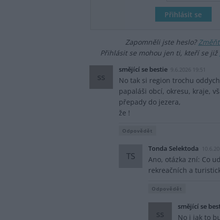
Zapomněli jste heslo?
Změňte
Přihlásit se mohou jen ti, kteří se již
smějící se bestie
9.6.2026 19:51
ss
No tak si region trochu oddyc
papaláši obcí, okresu, kraje, v
přepady do jezera,
že !
Odpovědět
Tonda Selektoda
10.6.20
TS
Ano, otázka zní: Co u
rekreačních a turistic
Odpovědět
smějící se bes
ss
No i jak to b