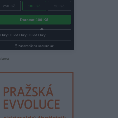
klama