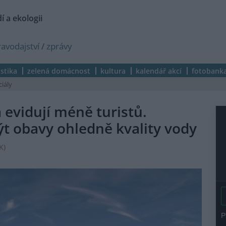
í a ekologii
ravodajství
/
zprávy
istika
zelená domácnost
kultura
kalendář akcí
fotobank
ciály
 evidují méně turistů.
 obavy ohledně kvality vody
K
)