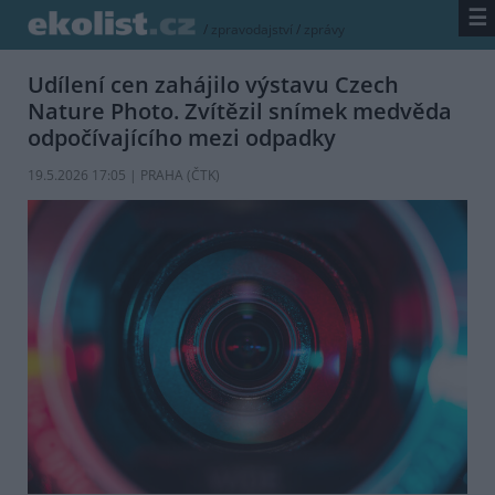
☰
/
zpravodajství
/
zprávy
Udílení cen zahájilo výstavu Czech
Nature Photo. Zvítězil snímek medvěda
odpočívajícího mezi odpadky
19.5.2026 17:05 | PRAHA (
ČTK
)