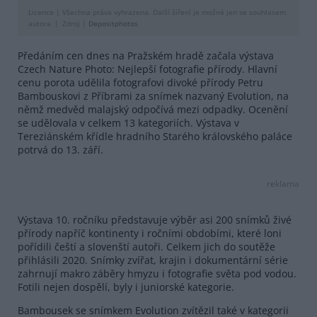
Licence |
Všechna práva vyhrazena. Další šíření je možné jen se souhlasem
autora
Zdroj |
Depositphotos
Předáním cen dnes na Pražském hradě začala výstava
Czech Nature Photo: Nejlepší fotografie přírody. Hlavní
cenu porota udělila fotografovi divoké přírody Petru
Bambouskovi z Příbrami za snímek nazvaný Evolution, na
němž medvěd malajský odpočívá mezi odpadky. Ocenění
se udělovala v celkem 13 kategoriích. Výstava v
Tereziánském křídle hradního Starého královského paláce
potrvá do 13. září.
reklama
Výstava 10. ročníku představuje výběr asi 200 snímků živé
přírody napříč kontinenty i ročními obdobími, které loni
pořídili čeští a slovenští autoři. Celkem jich do soutěže
přihlásili 2020. Snímky zvířat, krajin i dokumentární série
zahrnují makro záběry hmyzu i fotografie světa pod vodou.
Fotili nejen dospělí, byly i juniorské kategorie.
Bambousek se snímkem Evolution zvítězil také v kategorii