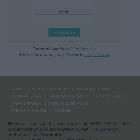
Heslo
Zapomněli jste heslo?
Změňte si je
.
Přihlásit se mohou jen ti, kteří se již
zaregistrovali
.
O NÁS
NOVINKY NA WEBU
INZERUJTE U NÁS
PODPOŘTE NÁS
PŘEBÍRÁNÍ OBSAHU
TIŠTĚNÝ EKOLIST
MAPA STRÁNEK
DEJTE O SOBĚ VĚDĚT
ZPRÁVY E-MAILEM
COOKIES
Ekolist.cz
je vydáván občanským sdružením
BEZK
. ISSN 1802-9019.
Za
webhosting
a
publikační systém TOOLKIT
děkujeme
Ecn
studiu
. Navštivte
Ecomonitor
.