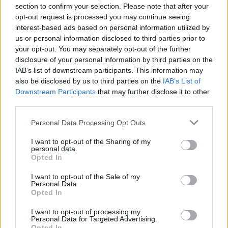
Akci podpořila první dáma Eva Pavlová. Hrad k výstavě také
section to confirm your selection. Please note that after your
připravil tematický doprovodný program. "Nabídneme
opt-out request is processed you may continue seeing
procházku v Jelením příkopu s fotografem divoké přírody a
interest-based ads based on personal information utilized by
ornitologem, který mapoval zdejší ptactvo," uvedla kulturní
us or personal information disclosed to third parties prior to
a programová ředitelka Pražského hradu Veronika Wolf.
your opt-out. You may separately opt-out of the further
Nedávný biologický průzkum v areálu Hradu zjistil dosud
disclosure of your personal information by third parties on the
neznámého roztoče, více než 40 druhů ptáků, 220 druhů
IAB’s list of downstream participants. This information may
hmyzu a 700 druhů rostlin, některé vzácné a ohrožené.
Wolf vyzvala fotografy přírody, aby se věnovali také Hradu.
also be disclosed by us to third parties on the
IAB’s List of
Downstream Participants
that may further disclose it to other
third parties.
reklama
Personal Data Processing Opt Outs
I want to opt-out of the Sharing of my
personal data.
Opted In
I want to opt-out of the Sale of my
Personal Data.
Opted In
I want to opt-out of processing my
Personal Data for Targeted Advertising.
Opted In