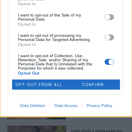
Opted In
I want to opt-out of the Sale of my
tisknout
poslat
Personal Data.
Opted In
BEZK využívá agenturní zpravodajství ČTK, která si vyhrazuje
I want to opt-out of processing my
veškerá práva. Publikování nebo další šíření obsahu ze zdrojů ČTK
Personal Data for Targeted Advertising.
je výslovně zakázáno bez předchozího písemného souhlasu ze
Opted In
strany ČTK.
I want to opt-out of Collection, Use,
Retention, Sale, and/or Sharing of my
Dále čtěte |
Personal Data that Is Unrelated with the
Purposes for which it was collected.
Opted Out
V Japonsku, které bojuje s
extrémními vedry, uhynuly
OPT OUT FROM ALL
CONFIRM
tři lvice, píše BBC News
Safari Park Dvůr Králové nad
Data Deletion
Data Access
Privacy Policy
Labem má vzácné mládě
makiho trpasličího
Zubří stádo v olomoucké zoo