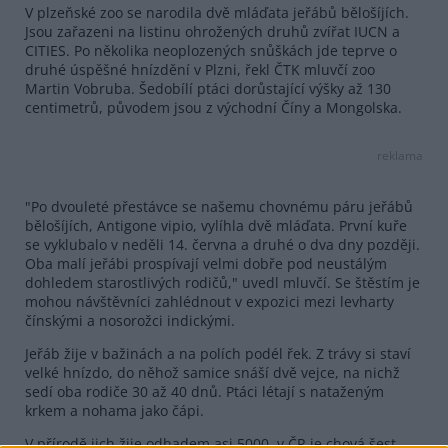
V plzeňské zoo se narodila dvě mláďata jeřábů bělošíjích.
Jsou zařazeni na listinu ohrožených druhů zvířat IUCN a
CITIES. Po několika neoplozených snůškách jde teprve o
druhé úspěšné hnízdění v Plzni, řekl ČTK mluvčí zoo
Martin Vobruba. Šedobílí ptáci dorůstající výšky až 130
centimetrů, původem jsou z východní Číny a Mongolska.
reklama
"Po dvouleté přestávce se našemu chovnému páru jeřábů
bělošíjích, Antigone vipio, vylíhla dvě mláďata. První kuře
se vyklubalo v neděli 14. června a druhé o dva dny později.
Oba malí jeřábi prospívají velmi dobře pod neustálým
dohledem starostlivých rodičů," uvedl mluvčí. Se štěstím je
mohou návštěvníci zahlédnout v expozici mezi levharty
čínskými a nosorožci indickými.
Jeřáb žije v bažinách a na polích podél řek. Z trávy si staví
velké hnízdo, do něhož samice snáší dvě vejce, na nichž
sedí oba rodiče 30 až 40 dnů. Ptáci létají s nataženým
krkem a nohama jako čápi.
V přírodě jich žije odhadem asi 5000, v ČR je chová šest