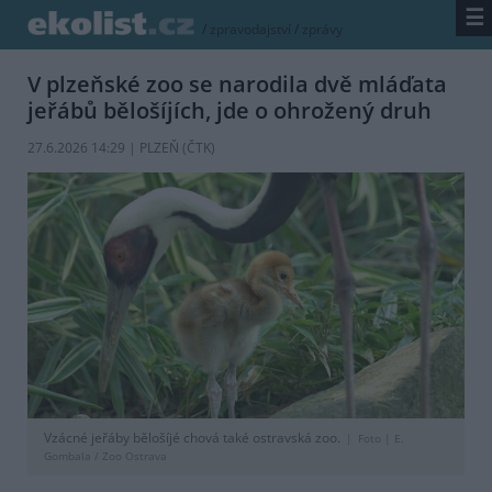
☰
/
zpravodajství
/
zprávy
V plzeňské zoo se narodila dvě mláďata
jeřábů bělošíjích, jde o ohrožený druh
27.6.2026 14:29 | PLZEŇ (
ČTK
)
Vzácné jeřáby bělošíjé chová také ostravská zoo.
Foto |
E.
Gombala / Zoo Ostrava