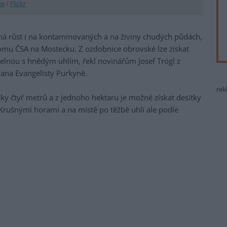
ge
/
Flickr
pná růst i na kontaminovaných a na živiny chudých půdách,
omu ČSA na Mostecku. Z ozdobnice obrovské lze získat
elnou s hnědým uhlím, řekl novinářům Josef Trögl z
 Jana Evangelisty Purkyně.
rek
y čtyř metrů a z jednoho hektaru je možné získat desítky
rušnými horami a na místě po těžbě uhlí ale podle