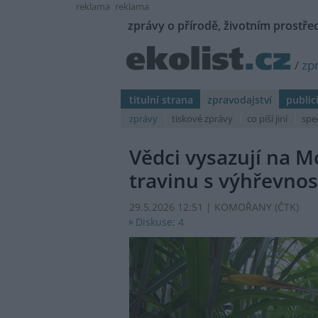
reklama
reklama
zprávy o přírodě, životním prostřed
/
zp
titulní strana
zpravodajství
public
zprávy
tiskové zprávy
co píší jiní
spe
Vědci vysazují na M
travinu s výhřevnos
29.5.2026 12:51 | KOMOŘANY (
ČTK
)
Diskuse: 4