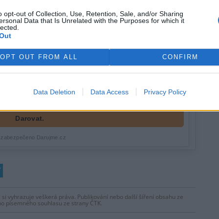
o opt-out of Collection, Use, Retention, Sale, and/or Sharing
ersonal Data that Is Unrelated with the Purposes for which it
lected.
rek
Out
OPT OUT FROM ALL
CONFIRM
Data Deletion
Data Access
Privacy Policy
 si vyhrazuje veškerá práva. Publikování nebo další šíření obsahu ze
ho písemného souhlasu ze strany ČTK.