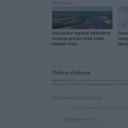
Dále čtěte |
Dvě polské tepelné elektrárny
Total
omezují provoz kvůli nízké
evrop
hladině Visly
obno
Online diskuse
Redakce Ekolistu vítá čtenářské názory, komentá
zavazujete dodržovat
pravidla diskuse
. V přípa
VŠECHNY KOMENTÁŘE (4)
DO DISKUZE SE MŮŽETE ZAPOJIT PO P
Uživatelský e-mail