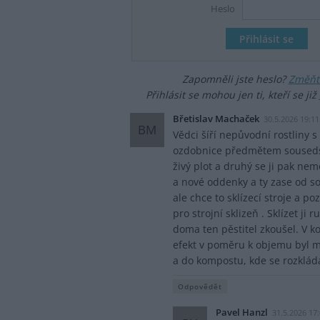
Heslo
Zapomněli jste heslo?
Změňte
Přihlásit se mohou jen ti, kteří se již
Břetislav Machaček
30.5.2026 19:11
BM
Vědci šíří nepůvodní rostliny 
ozdobnice předmětem sousedsk
živý plot a druhý se ji pak nem
a nové oddenky a ty zase od so
ale chce to sklízecí stroje a 
pro strojní sklizeň . Sklízet ji 
doma ten pěstitel zkoušel. V 
efekt v poměru k objemu byl m
a do kompostu, kde se rozkládá
Odpovědět
Pavel Hanzl
31.5.2026 17