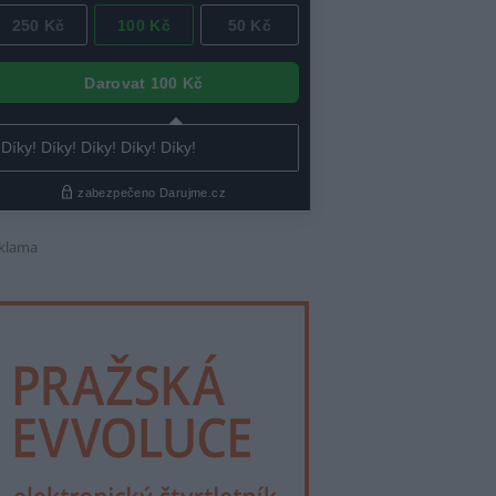
klama