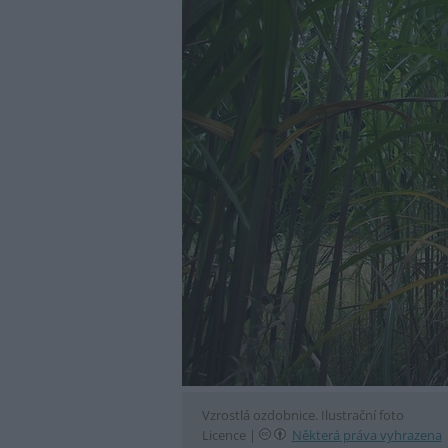
Vzrostlá ozdobnice. Ilustrační foto
Licence |
Některá práva vyhrazena