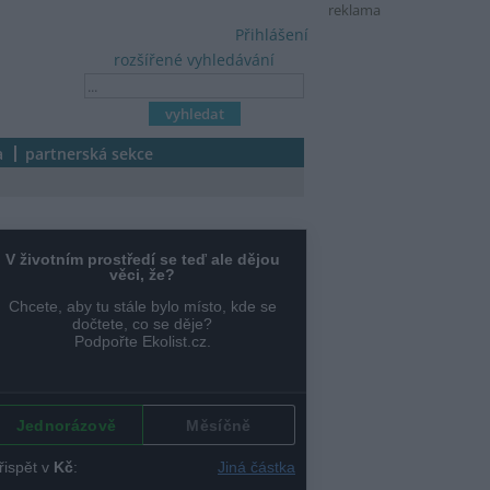
reklama
Přihlášení
rozšířené vyhledávání
a
partnerská sekce