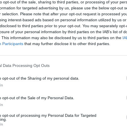
to opt-out of the sale, sharing to third parties, or processing of your per
acují s půdními mikroorganismy a přispívají k
formation for targeted advertising by us, please use the below opt-out s
štění a proti šíření znečištění do nových oblastí. Projekt
r selection. Please note that after your opt-out request is processed y
rogram NATO Science for Peace and Security, rostlina by
eing interest-based ads based on personal information utilized by us or
h po válce. Z toho důvodu jí vědci vysadili také na
disclosed to third parties prior to your opt-out. You may separately opt-
losure of your personal information by third parties on the IAB’s list of
. This information may also be disclosed by us to third parties on the
IA
to být podle Trögla invazivní. "Nicméně jsou už zprávy,
Participants
that may further disclose it to other third parties.
ak. Rozhodně budeme sledovat, aby se to nešířilo tam, kam
l Data Processing Opt Outs
 sazeniček na jedno testovací pole, což je asi 1000 metrů
 zda se rostliny uchytily. "Necháme pro srovnání kus
o opt-out of the Sharing of my personal data.
ší nechat vše přírodě," řekl Trögl. S ozdobnicí lze topit,
In
máme celou řadu nápadů, co by se s tím dalo dělat," dodal.
o opt-out of the Sale of my Personal Data.
In
to opt-out of processing my Personal Data for Targeted
ing.
In