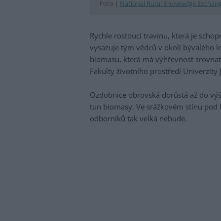
Foto |
National Rural Knowledge Exchan
Rychle rostoucí travinu, která je scho
vysazuje tým vědců v okolí bývalého l
biomasu, která má výhřevnost srovnat
Fakulty životního prostředí Univerzity
Ozdobnice obrovská dorůstá až do výšk
tun biomasy. Ve srážkovém stínu pod K
odborníků tak velká nebude.