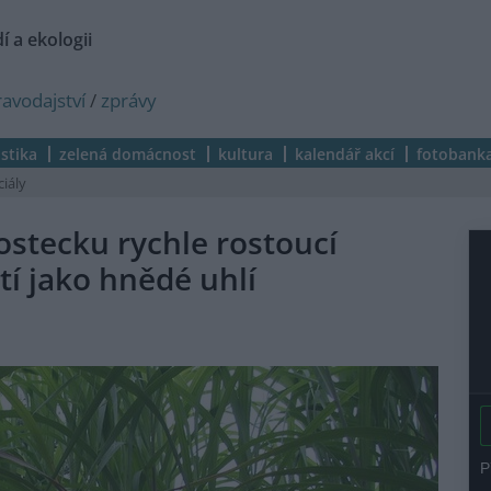
í a ekologii
ravodajství
/
zprávy
istika
zelená domácnost
kultura
kalendář akcí
fotobank
ciály
ostecku rychle rostoucí
tí jako hnědé uhlí