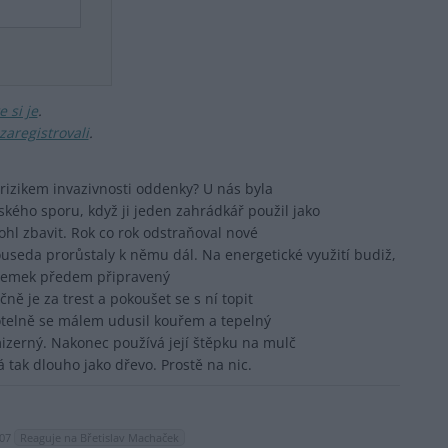
 si je
.
zaregistrovali
.
s rizikem invazivnosti oddenky? U nás byla
ého sporu, když ji jeden zahrádkář použil jako
ohl zbavit. Rok co rok odstraňoval nové
useda prorůstaly k němu dál. Na energetické využití budiž,
pozemek předem připravený
ručně je za trest a pokoušet se s ní topit
kotelně se málem udusil kouřem a tepelný
izerný. Nakonec používá její štěpku na mulč
 tak dlouho jako dřevo. Prostě na nic.
:07
Reaguje na Břetislav Machaček