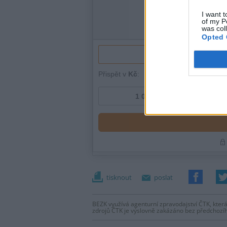
I want t
of my P
was col
Opted 
tisknout
poslat
BEZK využívá agenturní zpravodajství ČTK, která
zdrojů ČTK je výslovně zakázáno bez předchozí