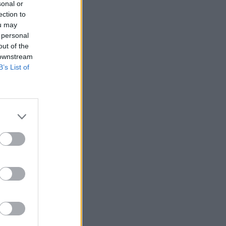
sonal or
ection to
ou may
 personal
out of the
 downstream
B’s List of