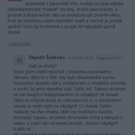
dovezené z Japonska? Vím, budou to zase nějaké
několikametrové "hotové" stromy, drahé jako blázen, a
pracně a draze kotvit, aby se neskácely při prvním větru.
Proč se nemůžou sázet normální malé a nechat je prostě
vyrůst? Stálo by to zlomek a za pár let vypadalo úplně
stejně.
Odpovědět
Zbyněk Šeděnka
13.6.2026 14:58
Reaguje na Petr
ZŠ
Fakt se divíte?
Kdysi jsem viděl reportáž z jednoho ostravského
obvodu. Bylo to v létě, kdy bylo dlouhodobé sucho.
Zastuoitel obvodu stál s redaktorem u mladého stromku
a tvrdil, že jeho výsadba stojí 7.600,-Kč. Takový stromek
se dal koupit v hobbymarketu za nějakých 18 stovek.
Obec to zřejmě brala ze zahradnictví a i s množstevní
slevou je mohl vyjít na nějakých 12 stovek. Takže
náklady na dva chlapy, kteří na multikáru naložili
krumpáč, lopatu, stromek, hromádku hlíny a kanystr s
vodou a zajeli ten stromek zasadit - bratru nějakých
6.400,-kč
Při takových nákladech je těch 60 mega vlastně ještě