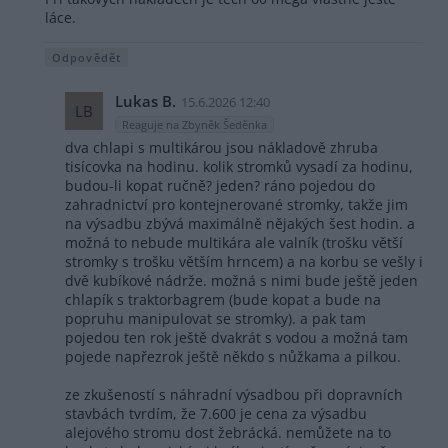
láce.
Odpovědět
Lukas B.
15.6.2026 12:40
LB
Reaguje na Zbyněk Šeděnka
dva chlapi s multikárou jsou nákladově zhruba
tisícovka na hodinu. kolik stromků vysadí za hodinu,
budou-li kopat ručně? jeden? ráno pojedou do
zahradnictví pro kontejnerované stromky, takže jim
na výsadbu zbývá maximálně nějakých šest hodin. a
možná to nebude multikára ale valník (trošku větší
stromky s trošku větším hrncem) a na korbu se vešly i
dvě kubíkové nádrže. možná s nimi bude ještě jeden
chlapík s traktorbagrem (bude kopat a bude na
popruhu manipulovat se stromky). a pak tam
pojedou ten rok ještě dvakrát s vodou a možná tam
pojede napřezrok ještě někdo s nůžkama a pilkou.
ze zkušeností s náhradní výsadbou při dopravních
stavbách tvrdím, že 7.600 je cena za výsadbu
alejového stromu dost žebrácká. nemůžete na to