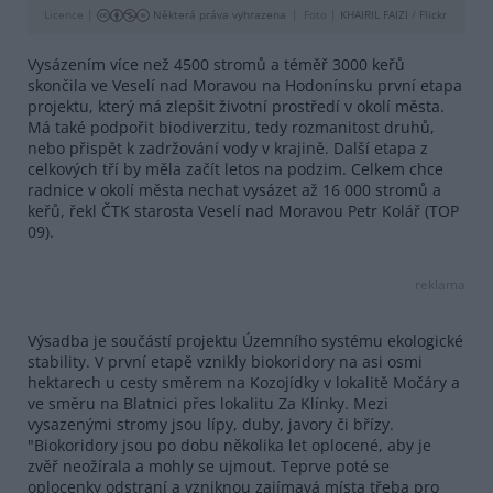
Licence |
Některá práva vyhrazena
Foto |
KHAIRIL FAIZI
/
Flickr
Vysázením více než 4500 stromů a téměř 3000 keřů
skončila ve Veselí nad Moravou na Hodonínsku první etapa
projektu, který má zlepšit životní prostředí v okolí města.
Má také podpořit biodiverzitu, tedy rozmanitost druhů,
nebo přispět k zadržování vody v krajině. Další etapa z
celkových tří by měla začít letos na podzim. Celkem chce
radnice v okolí města nechat vysázet až 16 000 stromů a
keřů, řekl ČTK starosta Veselí nad Moravou Petr Kolář (TOP
09).
reklama
Výsadba je součástí projektu Územního systému ekologické
stability. V první etapě vznikly biokoridory na asi osmi
hektarech u cesty směrem na Kozojídky v lokalitě Močáry a
ve směru na Blatnici přes lokalitu Za Klínky. Mezi
vysazenými stromy jsou lípy, duby, javory či břízy.
"Biokoridory jsou po dobu několika let oplocené, aby je
zvěř neožírala a mohly se ujmout. Teprve poté se
oplocenky odstraní a vzniknou zajímavá místa třeba pro