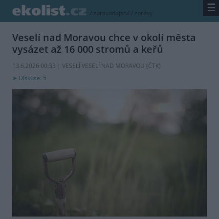
☰
/
zpravodajství
/
zprávy
Veselí nad Moravou chce v okolí města
vysázet až 16 000 stromů a keřů
13.6.2026 00:33 | VESELÍ VESELÍ NAD MORAVOU (
ČTK
)
Diskuse: 5