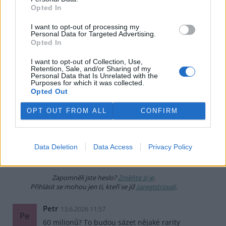
Opted In
Redakce Ekolistu vítá čtenářské názory, komentáře a postřehy. Tím,
že zde publikujete svůj příspěvek, se ale zároveň zavazujete
I want to opt-out of processing my
dodržovat
pravidla diskuse
. V případě porušení si redakce
Personal Data for Targeted Advertising.
vyhrazuje právo smazat diskusní příspěvěk
Opted In
Všechny komentáře (5)
I want to opt-out of Collection, Use,
Retention, Sale, and/or Sharing of my
Personal Data that Is Unrelated with the
DO DISKUZE SE MŮŽETE ZAPOJIT PO PŘIHLÁŠENÍ
Purposes for which it was collected.
Uživatelský e-mail
Opted Out
OPT OUT FROM ALL
CONFIRM
Heslo
Data Deletion
Data Access
Privacy Policy
Zapomněli jste heslo?
Změňte si je
.
Přihlásit se mohou jen ti, kteří se již
zaregistrovali
.
Petr
13.6.2026 11:57
Pe
60 milionů? To budou sázet nějaké rarity