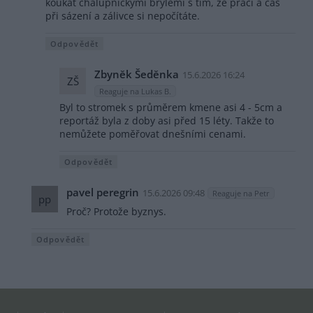
koukat chalupnickými brýlemi s tím, že práci a čas
při sázení a zálivce si nepočítáte.
Odpovědět
Zbyněk Šeděnka
15.6.2026 16:24
ZŠ
Reaguje na Lukas B.
Byl to stromek s průměrem kmene asi 4 - 5cm a
reportáž byla z doby asi před 15 léty. Takže to
nemůžete poměřovat dnešními cenami.
Odpovědět
pavel peregrin
15.6.2026 09:48
Reaguje na Petr
pp
Proč? Protože byznys.
Odpovědět