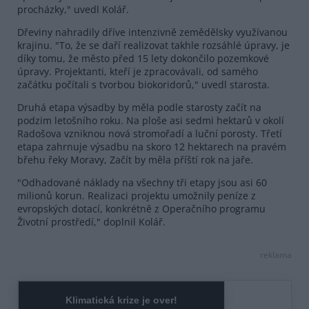
procházky," uvedl Kolář.
Dřeviny nahradily dříve intenzivně zemědělsky využívanou
krajinu. "To, že se daří realizovat takhle rozsáhlé úpravy, je
díky tomu, že město před 15 lety dokončilo pozemkové
úpravy. Projektanti, kteří je zpracovávali, od samého
začátku počítali s tvorbou biokoridorů," uvedl starosta.
Druhá etapa výsadby by měla podle starosty začít na
podzim letošního roku. Na ploše asi sedmi hektarů v okolí
Radošova vzniknou nová stromořadí a luční porosty. Třetí
etapa zahrnuje výsadbu na skoro 12 hektarech na pravém
břehu řeky Moravy, Začít by měla příští rok na jaře.
"Odhadované náklady na všechny tři etapy jsou asi 60
milionů korun. Realizaci projektu umožnily peníze z
evropských dotací, konkrétně z Operačního programu
Životní prostředí," doplnil Kolář.
reklama