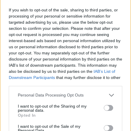
strany ČTK.
If you wish to opt-out of the sale, sharing to third parties, or
processing of your personal or sensitive information for
Dále čtěte |
targeted advertising by us, please use the below opt-out
section to confirm your selection. Please note that after your
Polička na Svitavsku staví v
opt-out request is processed you may continue seeing
Liboháji pietní místo na
interest-based ads based on personal information utilized by
bývalém popravišti
us or personal information disclosed to third parties prior to
your opt-out. You may separately opt-out of the further
disclosure of your personal information by third parties on the
Správa silnic Plzeňského
IAB’s list of downstream participants. This information may
kraje pečuje také o čtyři
památné stromy a tři aleje
also be disclosed by us to third parties on the
IAB’s List of
Downstream Participants
that may further disclose it to other
third parties.
Valdštejnova lipová alej v
Jičíně s 1140 stromy by mohla
Personal Data Processing Opt Outs
být kulturní památkou
I want to opt-out of the Sharing of my
personal data.
Opted In
reklama
I want to opt-out of the Sale of my
Online diskuse
Personal Data.