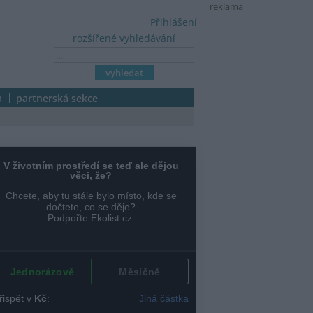
reklama
Přihlášení
rozšířené vyhledávání
a
partnerská sekce