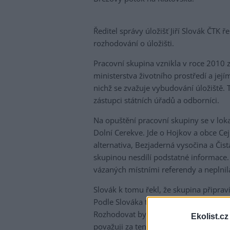
Ředitel správy úložišť Jiří Slovák ČTK 
rozhodování o úložišti.
Pracovní skupina vznikla v roce 2010
ministerstva životního prostředí a jejím
nichž se zvažuje vybudování úložiště. 
zástupci státních úřadů a odborníci.
Na opuštění pracovní skupiny se v loka
Dolní Cerekve. Jde o Hojkov a obce Cej
alternativa, Bezjaderná vysočina a Čist
skupinou nesdílí podstatné informace. 
vázaných místními referendy a neplnil
Slovák k tomu řekl, že skupina připrav
Podle Slováka tento návrh významně mě
Rozhodovat by měla vláda, která si vž
Ekolist.cz
považuji za ten největší pokrok, které