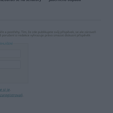
ře a postřehy. Tím, že zde publikujete svůj příspěvek, se ale zároveň
dě porušení si redakce vyhrazuje právo smazat diskusní příspěvěk
ŘIHLÁŠENÍ
 si je
.
zaregistrovali
.