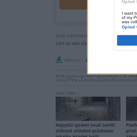
Opted 
I want t
of my P
was col
Opted 
Další informace |
Líbil se vám článek?
Přispějte si na nap
tisknout
poslat
BEZK využívá agenturní zpravodajství ČTK, která
zdrojů ČTK je výslovně zakázáno bez předchozí
Dále čtěte |
Nejvyšší správní soud zamítl
Platf
stížnost ohledně průzkumu
proti
lokality Hrádek kvůli
zákon