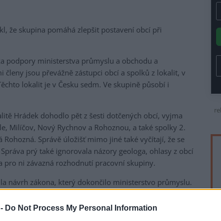
řekl, že skupina pomáhá zlepšit postavení obcí při
 za podpory ministerstva průmyslu a obchodu a
i členy jsou převážně zástupci obcí a spolků z lokalit, v
Těchto lokalit je v Česku sedm. Ve skupině působí i
re
litě Hrádek dohodlo pět z šesti dotčených obcí, vyjma
le, Milíčov, Nový Rychnov a Rohoznou, a také spolky 2.
á Rohozná. Správě úložišť mimo jiné také vyčítají, že se
Správa prý také ignorovala názory geologa, ohlasy z obcí
a pro ni závazná rozhodnutí pracovní skupiny.
ila návrh zákona, který dokončilo ministerstvo průmyslu.
ní postup rozhodování při výběru lokality pro úložiště.
dy vyžádá stanoviska dotčených obcí, nikoli SÚRAO. "To
 -
Do Not Process My Personal Information
ho se dosáhlo ve prospěch obcí," uvedl.