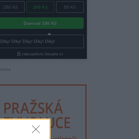
klama