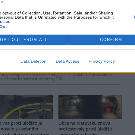
In
o opt-out of Collection, Use, Retention, Sale, and/or Sharing
ersonal Data that Is Unrelated with the Purposes for which it
lected.
Out
OPT OUT FROM ALL
CONFIRM
sání dalšího
.
Data Deletion
Data Access
Privacy Policy
 si vyhrazuje veškerá práva. Publikování nebo další šíření obsahu ze
ho písemného souhlasu ze strany ČTK.
orma proti úložišti je
Obce na Klatovsku znovu
 novele stavebního
protestovaly proti úložišti
a,obrátí se na senátory
jaderného odpadu