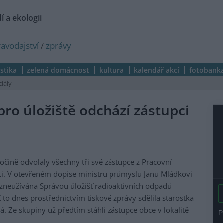
í a ekologii
ravodajství
/
zprávy
istika
zelená domácnost
kultura
kalendář akcí
fotobank
ciály
pro úložiště odchází zástupci
očině odvolaly všechny tři své zástupce z Pracovní
ti. V otevřeném dopise ministru průmyslu Janu Mládkovi
e zneužívána Správou úložišť radioaktivních odpadů
 to dnes prostřednictvím tiskové zprávy sdělila starostka
. Ze skupiny už předtím stáhli zástupce obce v lokalitě