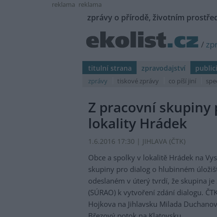
reklama
reklama
zprávy o přírodě, životním prostřed
/
zp
titulní strana
zpravodajství
public
zprávy
tiskové zprávy
co píší jiní
spe
Z pracovní skupiny 
lokality Hrádek
1.6.2016 17:30 | JIHLAVA (
ČTK
)
Obce a spolky v lokalitě Hrádek na Vys
skupiny pro dialog o hlubinném úložiš
odeslaném v úterý tvrdí, že skupina j
(SÚRAO) k vytvoření zdání dialogu. ČTK
Hojkova na Jihlavsku Milada Duchanová
Březový potok na Klatovsku.