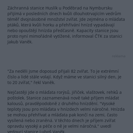
Záchranná stanice Huslík u Poděbrad na Nymbursku
přijímá v posledních dnech kvůli dlouhotrvajícím vedrům
téměř dvojnásobné množství zvířat. Jde zejména o mláďata
ptáků, která kvůli horku a přehřívání hnízd vypadávají
nebo opouštějí hnízda předčasně. Kapacity stanice jsou
proto nyní mimořádně vytížené, informoval ČTK za stanici
Jakub Vaněk.
reklama
"Za neděli jsme doposud přijali 82 zvířat. To je extrémní
číslo a lidé stále volají. Když máme ve stanici silný den, je
to 20 zvířat," řekl Vaněk.
Nejčastěji jde o mláďata rorýsů, jiřiček, vlaštovek, rehků a
poštolek. Stanice zaznamenává nově také příjem mláďat
kalousů, pravděpodobně z druhého hnízdění. "Vysoké
teploty jsou pro mláďata v hnízdech velmi náročné. Hnízda
se mohou přehřívat a mláďata pak končí na zemi, často
vysílená nebo zraněná. V těchto dnech je příjem zvířat
opravdu vysoký a péče o ně je velmi náročná," uvedl
vedoucí stanice Luboš Vaněk.