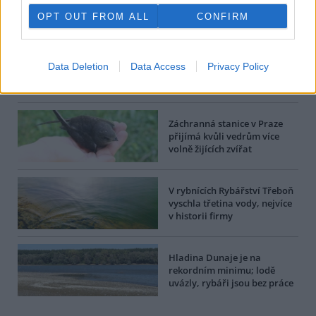
OPT OUT FROM ALL
CONFIRM
BEZK využívá agenturní zpravodajství ČTK, která si vyhrazuje
veškerá práva. Publikování nebo další šíření obsahu ze zdrojů ČTK
je výslovně zakázáno bez předchozího písemného souhlasu ze
strany ČTK.
Data Deletion
Data Access
Privacy Policy
Dále čtěte |
Záchranná stanice v Praze
přijímá kvůli vedrům více
volně žijících zvířat
V rybnících Rybářství Třeboň
vyschla třetina vody, nejvíce
v historii firmy
Hladina Dunaje je na
rekordním minimu; lodě
uvázly, rybáři jsou bez práce