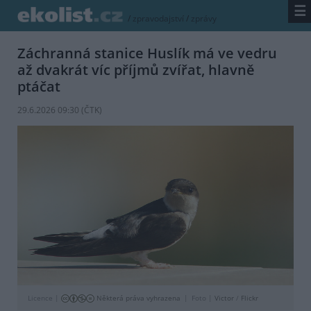
☰
/
zpravodajství
/
zprávy
Záchranná stanice Huslík má ve vedru
až dvakrát víc příjmů zvířat, hlavně
ptáčat
29.6.2026 09:30 (
ČTK
)
Licence |
Některá práva vyhrazena
Foto |
Victor
/
Flickr