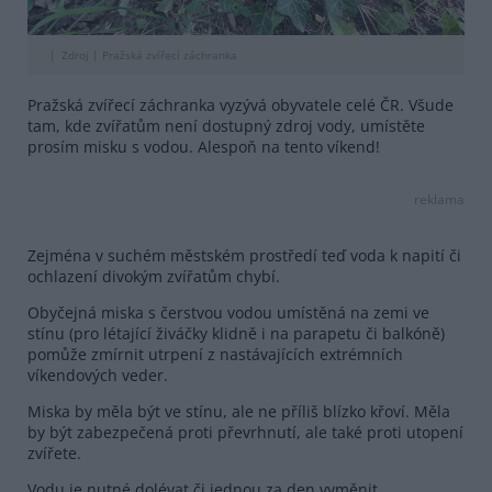
Zdroj |
Pražská zvířecí záchranka
Pražská zvířecí záchranka vyzývá obyvatele celé ČR. Všude
tam, kde zvířatům není dostupný zdroj vody, umístěte
prosím misku s vodou. Alespoň na tento víkend!
reklama
Zejména v suchém městském prostředí teď voda k napití či
ochlazení divokým zvířatům chybí.
Obyčejná miska s čerstvou vodou umístěná na zemi ve
stínu (pro létající živáčky klidně i na parapetu či balkóně)
pomůže zmírnit utrpení z nastávajících extrémních
víkendových veder.
Miska by měla být ve stínu, ale ne příliš blízko křoví. Měla
by být zabezpečená proti převrhnutí, ale také proti utopení
zvířete.
Vodu je nutné dolévat či jednou za den vyměnit.