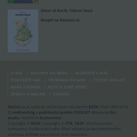
Omar el Karib: Ostrov Socci
Koupit na Kosmas.cz
O NÁS
NOVINKY NA WEBU
INZERUJTE U NÁS
PODPOŘTE NÁS
PŘEBÍRÁNÍ OBSAHU
TIŠTĚNÝ EKOLIST
MAPA STRÁNEK
DEJTE O SOBĚ VĚDĚT
ZPRÁVY E-MAILEM
COOKIES
Ekolist.cz
je vydáván občanským sdružením
BEZK
. ISSN 1802-9019.
Za
webhosting
a
publikační systém TOOLKIT
děkujeme
Ecn
studiu
. Navštivte
Ecomonitor
.
Copyright ©
BEZK
. Copyright ©
ČTK
,
TASR
. Všechna práva
vyhrazena. Publikování nebo šíření obsahu je bez předchozího
souhlasu držitele autorských práv zakázáno.