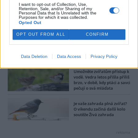
Do Prahy dorazili jezdci
I want to opt-out of Collection, Use,
cyklistické štafety, míří na
Retention, Sale, and/or Sharing of my
konferenci o klimatu
Personal Data that Is Unrelated with the
Purposes for which it was collected.
Opted Out
Další články autora |
OPT OUT FROM ALL
CONFIRM
Nepoužívejte lepící pasti na
hmyz – je to nezákonné a
ublížíte ptákům a dalším
Data Deletion
Data Access
Privacy Policy
živočichům
Umožněte zvířatům přístup k
vodě. Vedra letos přišla příliš
brzo, v době, kdy ptáci a savci
pečují o svá mláďata
Je vaše zahrada plná zvířat?
O víkendu začíná další kolo
soutěže Živá zahrada
reklama