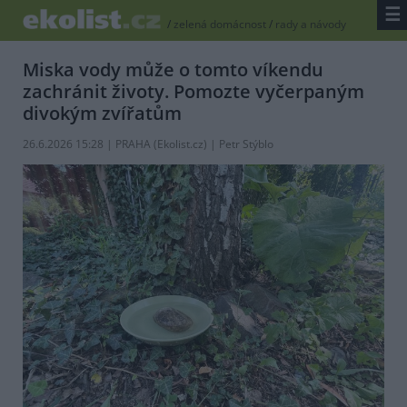
☰
/
zelená domácnost
/
rady a návody
Miska vody může o tomto víkendu
zachránit životy. Pomozte vyčerpaným
divokým zvířatům
26.6.2026 15:28 | PRAHA (
Ekolist.cz
) | Petr Stýblo