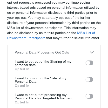
opt-out request is processed you may continue seeing
interest-based ads based on personal information utilized by
us or personal information disclosed to third parties prior to
your opt-out. You may separately opt-out of the further
Petr Stýblo
disclosure of your personal information by third parties on the
Autor pracuje pro Český svaz ochránců přírody a je
IAB’s list of downstream participants. This information may
náčelníkem Pražské zvířecí záchranky.
also be disclosed by us to third parties on the
IAB’s List of
Downstream Participants
that may further disclose it to other
tisknout
poslat
third parties.
Dále čtěte |
Personal Data Processing Opt Outs
Ministerstvo životního
I want to opt-out of the Sharing of my
personal data.
prostředí aktualizovalo
Opted In
Národní akční plán adaptace
na změnu klimatu
I want to opt-out of the Sale of my
Personal Data.
Opted In
U Mallorky mělo moře přes
rekordních 33 stupňů, uvádí
meteorologové
I want to opt-out of processing my
Personal Data for Targeted Advertising.
Opted In