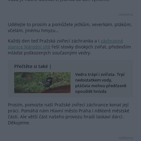
reklama
Udělejte to prosím a pomůžete ježkům, veverkám, ptákům,
včelám, jinému hmyzu…
Každý den teď Pražská zvířecí záchranka a i
záchranné
stanice Národní sítě
řeší stovky divokých zvířat, především
mláďat poškozených současnými vedry.
Přečtěte si také |
Vedra trápí i zvířata. Trpí
nedostatkem vody,
ptáčata mohou předčasně
opouštět hnízda
Prosím, pomozte naší Pražské zvířecí záchrance konat její
práci. Pomáhá nám Hlavní město Praha i některé městské
části. Ale větší část našeho provozu hradí laskaví dárci.
Děkujeme.
reklama