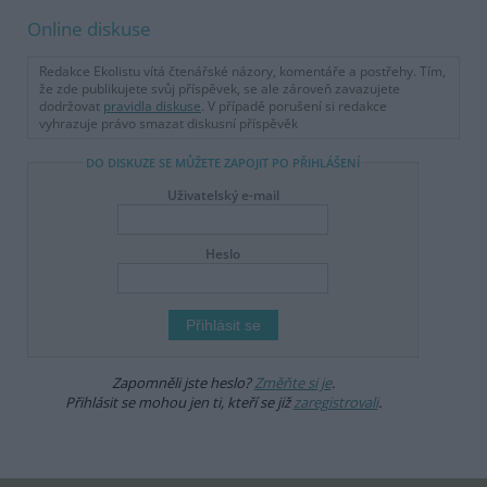
Online diskuse
Redakce Ekolistu vítá čtenářské názory, komentáře a postřehy. Tím,
že zde publikujete svůj příspěvek, se ale zároveň zavazujete
dodržovat
pravidla diskuse
. V případě porušení si redakce
vyhrazuje právo smazat diskusní příspěvěk
DO DISKUZE SE MŮŽETE ZAPOJIT PO PŘIHLÁŠENÍ
Uživatelský e-mail
Heslo
Zapomněli jste heslo?
Změňte si je
.
Přihlásit se mohou jen ti, kteří se již
zaregistrovali
.